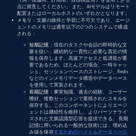
点に留意してください。 また、AIモデルはリモート
配置またはローカルホストのいずれかとなります。
メモリ
：文脈の維持と学習に不可欠であり、エージ
ェントのメモリは通常以下の2つのシステムで構成
される：
短期記憶
：現在のタスクや会話の即時的な文
脈を扱い、継続的な一貫性に必要な直近の情
報を保存します。高速アクセスと低遅延が重
要であるため、ほとんどの場合、一時キャッ
シュ、セッションベースのストレージ、Redis
などのインメモリデータ構造やデータベース
を使用して実装されます。
長期記憶
：事実知識、過去の経験、ユーザー
嗜好、複数セッションで蓄積されたスキルを
保存する。このコンポーネントによりエージ
ェントは継続性を維持し、よりパーソナライ
ズされた文脈認識型応答を提供できる。 長期
記憶に用いられる一般的な技術には、埋め込
み値を保存
するためのベクトルデータベース