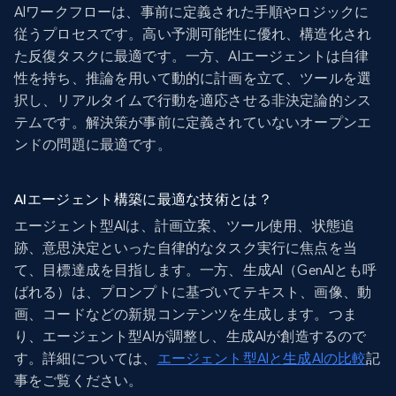
AIワークフローは、事前に定義された手順やロジックに
従うプロセスです。高い予測可能性に優れ、構造化され
た反復タスクに最適です。一方、AIエージェントは自律
性を持ち、推論を用いて動的に計画を立て、ツールを選
択し、リアルタイムで行動を適応させる非決定論的シス
テムです。解決策が事前に定義されていないオープンエ
ンドの問題に最適です。
AIエージェント構築に最適な技術とは？
エージェント型AIは、計画立案、ツール使用、状態追
跡、意思決定といった自律的なタスク実行に焦点を当
て、目標達成を目指します。一方、生成AI（GenAIとも呼
ばれる）は、プロンプトに基づいてテキスト、画像、動
画、コードなどの新規コンテンツを生成します。つま
り、エージェント型AIが調整し、生成AIが創造するので
す。詳細については、
エージェント型AIと生成AIの比較
記
事をご覧ください。