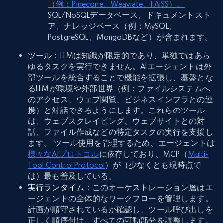
（例：Pinecone、Weaviate、FAISS）、
SQL/NoSQLデータベース、ドキュメントスト
ア、ナレッジベース（例：MySQL、
PostgreSQL、MongoDBなど）が含まれます。
ツール
：LLMは知識が限定的であり、単独ではあら
ゆるタスクを実行できません。AIエージェントは外
部ツールを統合することで機能を拡張し、基盤とな
るLLMが環境や外部世界（例：ファイルシステムへ
のアクセス、ウェブ閲覧、ビジネスインフラとの連
携）と対話できるようにします。これらのツール
は、ウェブスクレイピング、ウェブサイトとの対
話、ファイル作成などの特定タスクの実行を支援し
ます。 ツール使用を管理するため、エージェントは
様々なAIプロトコル
に依存しており、MCP（
Multi-
Tool Control Protocol
）が（少なくとも現時点で
は）最も普及している。
実行ランタイム
：このオーケストレーション層はエ
ージェントの全体的なワークフローを管理します。
計画が順守されているか確認し、ツール呼び出しを
正しく順序付け、すべての可動部分を調整します。