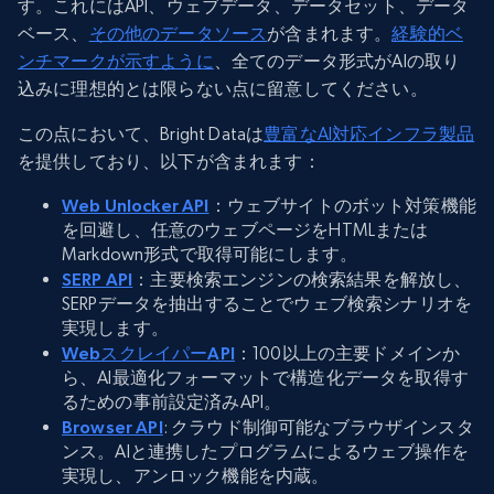
す。これにはAPI、ウェブデータ、データセット、データ
ベース、
その他のデータソース
が含まれます。
経験的ベ
ンチマークが示すように
、全てのデータ形式がAIの取り
込みに理想的とは限らない点に留意してください。
この点において、Bright Dataは
豊富なAI対応インフラ製品
を提供しており、以下が含まれます：
Web Unlocker API
：ウェブサイトのボット対策機能
を回避し、任意のウェブページをHTMLまたは
Markdown形式で取得可能にします。
SERP API
：主要検索エンジンの検索結果を解放し、
SERPデータを抽出することでウェブ検索シナリオを
実現します。
WebスクレイパーAPI
：100以上の主要ドメインか
ら、AI最適化フォーマットで構造化データを取得す
るための事前設定済みAPI。
Browser API
: クラウド制御可能なブラウザインスタ
ンス。AIと連携したプログラムによるウェブ操作を
実現し、アンロック機能を内蔵。