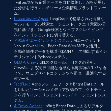
Twitter/Xから企業データを自動収集し、AIを活用し
た分析を行うマルチソース企業情報プラットフォー
ム。
Unified Search Agent
: LangGraphで構築された高度な
マルチモーダル検索エージェント。クエリ意図の分
類に基づき、Google検索とウェブスクレイピング
をインテリジェントに切り替える。
不動産AIエージェントシステム
：AIエージェント、
Nebius Qwen LLM、Bright Data Web MCPを活用し、
不動産物件データを構造化JSONとして抽出するイン
テリジェントPythonシステム。
GEO AI Crew
：URLのクロール、H1タグの分析、
CrewAIによる実行可能な地域別推奨事項の生成を通
じて、ウェブサイトコンテンツを監査・最適化する
AIツール。
FactFlux
：AgnoフレームワークとBright Dataツール
を用いたソーシャルメディア投稿のファクトチェッ
クを行うインテリジェントマルチエージェントシス
テム。
AI Travel Planner
：n8nとBright Dataによるリアルタ