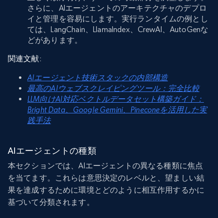
さらに、AIエージェントのアーキテクチャのデプロ
イと管理を容易にします。実行ランタイムの例とし
ては、LangChain、LlamaIndex、CrewAI、AutoGenな
どがあります。
関連文献
:
AIエージェント技術スタックの内部構造
最高のAIウェブスクレイピングツール：完全比較
LLM向けAI対応ベクトルデータセット構築ガイド：
Bright Data、Google Gemini、Pineconeを活用した実
践手法
AIエージェントの種類
本セクションでは、AIエージェントの異なる種類に焦点
を当てます。これらは意思決定のレベルと、望ましい結
果を達成するために環境とどのように相互作用するかに
基づいて分類されます。