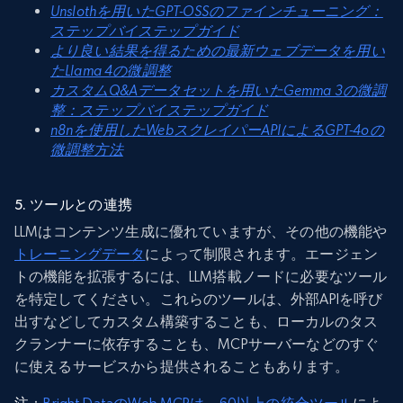
Unslothを用いたGPT-OSSのファインチューニング：
ステップバイステップガイド
より良い結果を得るための最新ウェブデータを用い
たLlama 4の微調整
カスタムQ&Aデータセットを用いたGemma 3の微調
整：ステップバイステップガイド
n8nを使用したWebスクレイパーAPIによるGPT-4oの
微調整方法
5. ツールとの連携
LLMはコンテンツ生成に優れていますが、その他の機能や
トレーニングデータ
によって制限されます。エージェン
トの機能を拡張するには、LLM搭載ノードに必要なツール
を特定してください。これらのツールは、外部APIを呼び
出すなどしてカスタム構築することも、ローカルのタス
クランナーに依存することも、MCPサーバーなどのすぐ
に使えるサービスから提供されることもあります。
注