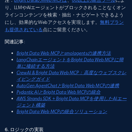
：
Bright DataのWeb MCPは
、
60以上の統合ツール
によ
り、LLMやAIエージェントがブロックされることなくオン
ラインコンテンツを検索・抽出・ナビゲートできるよう
にし、効果的なWebアクセスを実現します。
無料プラン
も提供されている
点にご留意ください。
関連記事
:
Bright Data Web MCPとsmolagentsの連携方法
LangChainエージェントをBright Data Web MCPに簡
単に接続する方法
CrewAI & Bright Data Web MCP：高度なウェブスクレ
イピングガイド
AutoGen AgentChatとBright Data Web MCPの連携
Pydantic AIとBright Data Web MCPの統合
AWS Strands SDK + Bright Data MCPを使用したAIエー
ジェント構築
Bright Data Web MCPの統合ソリューション
6. ロジックの実装