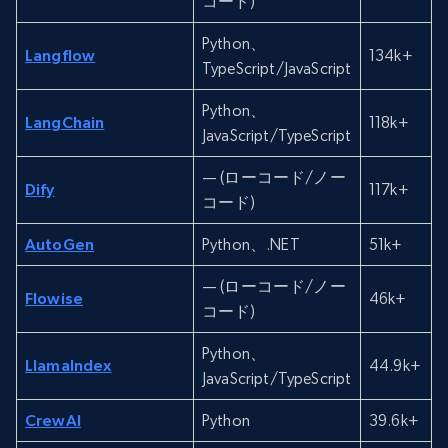
コード)
Python、
Langflow
134k+
TypeScript/JavaScript
Python、
LangChain
118k+
JavaScript/TypeScript
— (ローコード/ノー
Dify
117k+
コード)
AutoGen
Python、.NET
51k+
— (ローコード/ノー
Flowise
46k+
コード)
Python、
LlamaIndex
44.9k+
JavaScript/TypeScript
CrewAI
Python
39.6k+