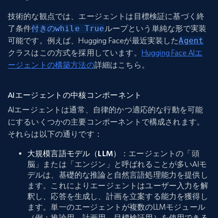
技術的な観点では、エージェントは目標検証に基づく終
了条件
付きのwhile True
ループという単純な形で実装
可能です。例えば、Hugging Faceが最近実装した
Agent
クラスはこの方式を採用しています。
Hugging Face AIエ
ージェントの構築方法の
詳細はこちら。
AIエージェントの中核コンポーネント
AIエージェントは通常、自律的かつ適応的な行動を可能
にするいくつかの主要コンポーネントで構成されます。
それらは以下の通りです：
大規模言語モデル（LLM）
：エージェントの「頭
脳」または「エンジン」と呼ばれることが多いAIモ
デルは、基礎的な推論と自然言語処理能力を提供し
ます。これによりエージェントはユーザー入力を解
釈し、応答を生成し、計画を立案する能力を獲得し
ます。単一のエージェントが複数のLLMモジュール
（例：推論用、計画用、目標検証用）を使用できる