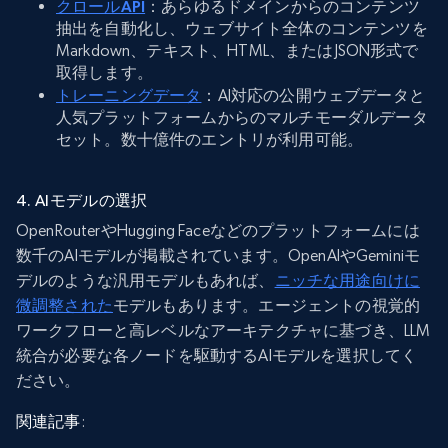
クロールAPI
：あらゆるドメインからのコンテンツ
抽出を自動化し、ウェブサイト全体のコンテンツを
Markdown、テキスト、HTML、またはJSON形式で
取得します。
トレーニングデータ
：AI対応の公開ウェブデータと
人気プラットフォームからのマルチモーダルデータ
セット。数十億件のエントリが利用可能。
4. AIモデルの選択
OpenRouterやHugging Faceなどのプラットフォームには
数千のAIモデルが掲載されています。OpenAIやGeminiモ
デルのような汎用モデルもあれば、
ニッチな用途向けに
微調整された
モデルもあります。エージェントの視覚的
ワークフローと高レベルなアーキテクチャに基づき、LLM
統合が必要な各ノードを駆動するAIモデルを選択してく
ださい。
関連記事
: