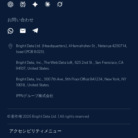
お問い合わせ
Bright Data Ltd. (Headquarters), 4 Hamahshev St., Netanya 4250714,
Israel (POB 8025).
Bright Data, Inc., The Web Data Loft, 625 2nd St., San Francisco, CA
94107, United States.
Bright Data, Inc., 500 7th Ave, 9th Floor Office 9A1234, New York, NY
10018, United States.
IPPNグループ株式会社
© 著作権 2026 Bright Data Ltd. | All rights reserved
アクセシビリティメニュー