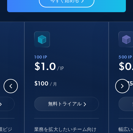
今すぐ始める
100 IP
500 IP
$1.0
$0
/ IP
$100
$47
/ 月
無料トライアル
模ビジ
業務を拡大したいチーム向け
幅広い