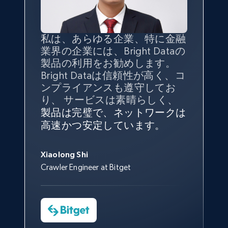
私は、あらゆる企業、特に金融
インターネットから公開ウェブ
データの
質
と量を
最大限に確
業界の企業には、Bright Dataの
データを収集する機能なしで
保することが最も重要であり、
製品の利用をお勧めします。
は、ブランドがすべての媒体に
そこでBright Dataとtgndataの
Bright Dataは信頼性が高く、コ
向けて紹介されたこと、またそ
組み合わせが威力を発揮しま
インターネットから公開ウェブ
私の経験から言えば、Bright
Bright Dataとの提携には大変満
信頼性に
非常に感銘を受けてお
ンプライアンスも遵守してお
の展開先を知りえることはでき
す。
データを収集する機能なしで
Dataのサービスは極めて貴重な
足しております。全てが順調
り、Bright Dataには全体的に大
り、 サービスは素晴らしく、
ず、また、Bright Dataのサポー
は、ブランドがすべての媒体に
ものでした。Bright Dataのおか
変満足しています。アカウント
で、ネットワークは非常に
安定
トなしでは急成長を遂げること
製品は完璧で、ネットワークは
向けて紹介されたこと、またそ
げで、当社のニーズを満たすの
マネージャーとは定期的な連絡
しており、
カスタマーサービス
George Koutsoudopoulos
はできなかったでしょう。
高速かつ安定しています。
の展開先を知りえることはでき
に十分な公開ウェブデータを収
ルートがあり、非常に協力的で
にも満足しています。
サポート
CEO at tgndata
ず、また、Bright Dataのサポー
集することができ、また同社の
す。
スタッフは当社にとって最高で
トなしでは急成長を遂げること
サポートおよび開発スタッフの
Sarah Melville
す。
Xiaolong Shi
はできなかったでしょう。
おかげで、多くのプロセスを最
Media Director at YouGov Sport
Crawler Engineer at Bitget
Yorgos Panzaris
適化することができました。
CTO at Convert Group
Cheddi Rai
Sarah Melville
CEO at AdRetreaver
今すぐ観る
Data Science Specialist
Charmagne Cruz
Head of Reporting & Analytics, Business