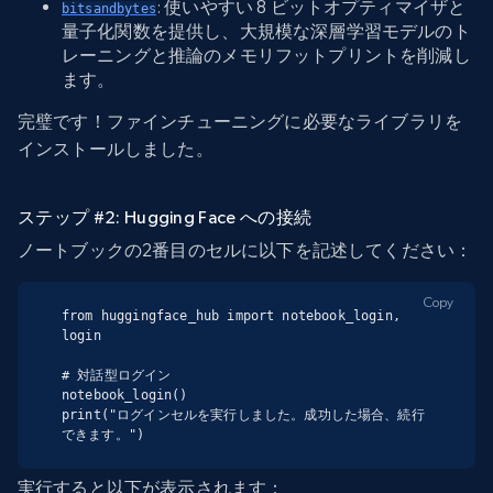
: 使いやすい 8 ビットオプティマイザと
bitsandbytes
量子化関数を提供し、大規模な深層学習モデルのト
レーニングと推論のメモリフットプリントを削減し
ます。
完璧です！ファインチューニングに必要なライブラリを
インストールしました。
ステップ #2: Hugging Face への接続
ノートブックの2番目のセルに以下を記述してください：
Copy
from huggingface_hub import notebook_login, 
login

# 対話型ログイン

notebook_login()

print("ログインセルを実行しました。成功した場合、続行
できます。")
実行すると以下が表示されます：