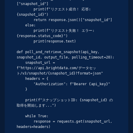
["snapshot_id"]

        print(f"リクエスト成功！ 応答: 
{snapshot_id}")

        return response.json()["snapshot_id"]

    else:

        print(f"リクエスト失敗！ エラー: 
{response.status_code}")

        print(response.text)

def poll_and_retrieve_snapshot(api_key, 
snapshot_id, output_file, polling_timeout=20):

    snapshot_url = 
f"https://api.brightdata.com/データセッ
ト/v3/snapshot/{snapshot_id}?format=json"

    headers = {

        "Authorization": f"Bearer {api_key}"

    }

    print(f"スナップショットID: {snapshot_id} の
取得を開始します...")

    while True:

        response = requests.get(snapshot_url, 
headers=headers)
