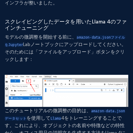
インフラが整いました。
スクレイピングしたデータを用いたLlama 4のファ
インチューニング
モデルの微調整を開始する前に、
amazon-data.jsonファイル
Labノートブックにアップロードしてください。
をJupyter
そのためには「ファイルをアップロード」ボタンをクリ
ックします：
このチュートリアルの微調整の目的は、
amazon-data.json
を使用して
4をトレーニングすることで
データセット
Llama
す。これにより、オブジェクトの名前や特徴などの特性
から、オフィス用品の説明文を生成する方法をLlama 4に