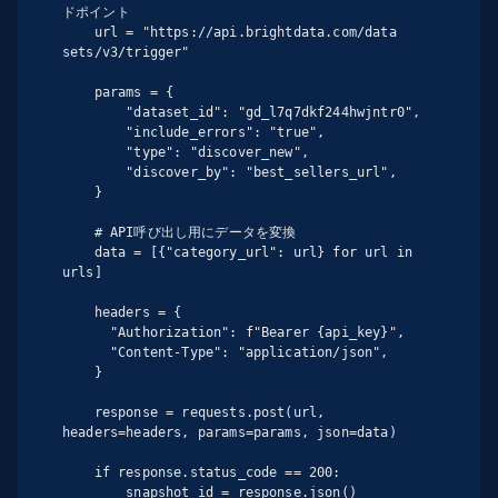
ドポイント

    url = "https://api.brightdata.com/data 
sets/v3/trigger"

    params = {

        "dataset_id": "gd_l7q7dkf244hwjntr0",

        "include_errors": "true",

        "type": "discover_new",

        "discover_by": "best_sellers_url",

    }

    # API呼び出し用にデータを変換

    data = [{"category_url": url} for url in 
urls]

    headers = {

      "Authorization": f"Bearer {api_key}",

      "Content-Type": "application/json",

    }

    response = requests.post(url, 
headers=headers, params=params, json=data)

    if response.status_code == 200:

        snapshot_id = response.json()