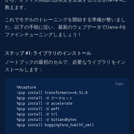
教えます。
これでモデルのトレーニングを開始する準備が整いまし
た。以下の手順に従い、最新のウェブデータでLlama 4を
ファインチューニングしましょう！
ステップ #1: ライブラリのインストール
ノートブックの最初のセルで、必要なライブラリをイン
ストールします：
Copy
%%capture

!pip install transformers==4.51.0

%pip install -U データセット

%pip install -U accelerate

%pip install -U peft

%pip install -U trl

%pip install -U bitsandbytes

%pip install huggingface_hub[hf_xet]