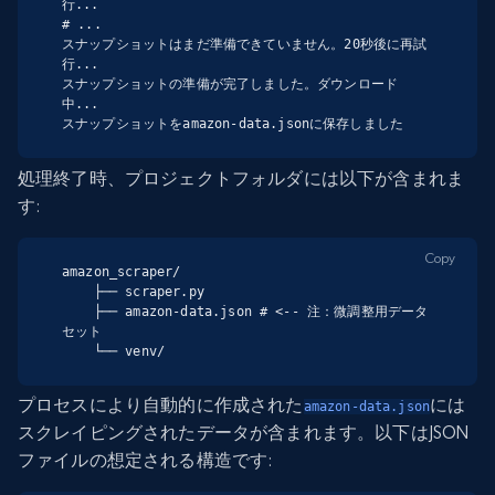
行...

# ...

スナップショットはまだ準備できていません。20秒後に再試
行...

スナップショットの準備が完了しました。ダウンロード
中...

スナップショットをamazon-data.jsonに保存しました
処理終了時、プロジェクトフォルダには以下が含まれま
す:
Copy
amazon_scraper/

    ├── scraper.py

    ├── amazon-data.json # <-- 注：微調整用データ
セット

    └── venv/
プロセスにより自動的に作成された
には
amazon-data.json
スクレイピングされたデータが含まれます。以下はJSON
ファイルの想定される構造です: