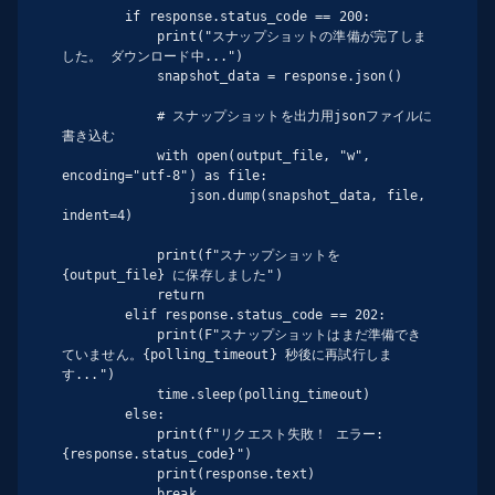
        if response.status_code == 200:

            print("スナップショットの準備が完了しま
した。 ダウンロード中...")

            snapshot_data = response.json()

            # スナップショットを出力用jsonファイルに
書き込む

            with open(output_file, "w", 
encoding="utf-8") as file:

                json.dump(snapshot_data, file, 
indent=4)

            print(f"スナップショットを 
{output_file} に保存しました")

            return

        elif response.status_code == 202:

            print(F"スナップショットはまだ準備でき
ていません。{polling_timeout} 秒後に再試行しま
す...")

            time.sleep(polling_timeout)

        else:

            print(f"リクエスト失敗！ エラー: 
{response.status_code}")

            print(response.text)

            break
