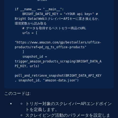
if __name__ == "__main__":

    BRIGHT_DATA_API_KEY = "<YOUR api key>" # 
Bright DataのWebスクレイパーAPIキーに置き換えるか、
環境変数から読み取る

    # データを取得するベストセラー商品のURL

    urls = [

"https://www.amazon.com/gp/bestsellers/office-
products/ref=pd_zg_ts_office-products"

    ]

    snapshot_id = 
trigger_amazon_products_scraping(BRIGHT_DATA_A
PI_KEY, urls)

poll_and_retrieve_snapshot(BRIGHT_DATA_API_KEY
, snapshot_id, "amazon-data.json")
このコードは:
トリガー対象のスクレイパーAPIエンドポイン
トを定義します。
スクレイピング活動のパラメータを設定しま