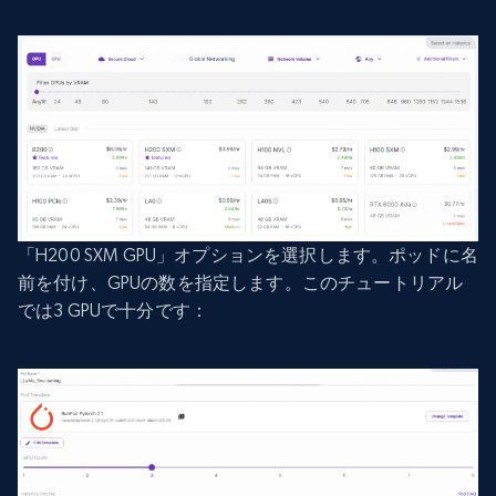
「H200 SXM GPU」オプションを選択します。ポッドに名
前を付け、GPUの数を指定します。このチュートリアル
では3 GPUで十分です：