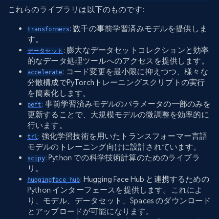
これらのライブラリは以下のものです:
: 数千の事前学習済みモデルを提供しま
transformers
す。
: 膨大なデータセットコレクションと効率
データセット
的なデータ処理ツールへのアクセスを提供します。
: コード変更を最小限に抑えつつ、様々な
accelerate
分散構成でPyTorchトレーニングスクリプトの実行
を簡素化します。
: 事前学習済みモデルのパラメータの一部のみを
peft
更新することで、大規模モデルの微調整を効率的に
行います。
: 強化学習技術を用いたトランスフォーマー言語
trl
モデルのトレーニング向けに設計されています。
: Python での科学技術計算のためのライブラ
scipy
リ。
: Hugging Face Hub と連携するための
huggingface_hub
Python インターフェースを提供します。これによ
り、モデル、データセット、Spaces のダウンロード
とアップロードが可能になります。