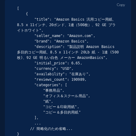
Copy
[

    {

        "title": "Amazon Basics 汎用コピー用紙、
8.5 x 11インチ、20ポンド、1連（500枚）、92 GE ブラ
イトホワイト",

        "seller_name": "Amazon.com",

        "brand": "Amazon Basics",

        "description": "製品説明 Amazon Basics 
多目的コピー用紙、8.5 x 11インチ 20Lb 紙 - 1連 (500
枚)、92 GE 明るい白色 メーカー AmazonBasics",

        "initial_price": 6.65,

        "currency": "USD",

        "availability": "在庫あり",

        "reviews_count": 190989,

        "categories": [

            "事務用品",

            "オフィス＆スクール用品",

            "紙",

            "コピー＆印刷用紙",

            "コピー＆多目的用紙"

        ],

        ...

      // 簡略化のため省略...

}