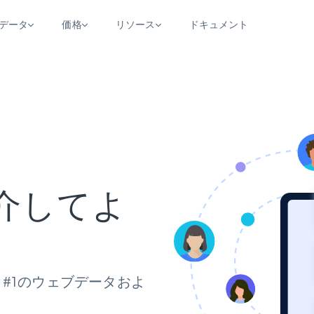
用データ
価格
リソース
ドキュメント
AGENTIC WEB EXECUTION
データフィード
データ
デ
デ
リ
学習ハブ
検索と抽出
スクレーパー
スクレイパーAPI
から始まる
$1
$0.75/1k rec
決
壁でトレ
AIアプリがWebを検索・クロールできるよう
600以上のウェブサイトからリアルタイム
FREE TIER
にする
データを取得
ブログ
Scraper Studio
リンクトイン
eコマース
から始まる
エージェントブラウザ
$1/1k req
ソーシャルメディア
チャットGPT
ケーススタディ
FREE TIER
学習のた
エージェントがウェブサイトを閲覧し、行動
AIスクレイパースタジオ
ウェブ動
できるようにする
から始まる
を紹介してよ
どのサイトもデータパイプラインに変換
データセットマーケットプレイス
オンラインセミナー
エンジ
$250/100K rec
ブライトデータMCP
FREE
データセットマーケットプレイス
ウェブを解き放つオールインワンツールキッ
から始まる
プロキシロケーション
Data Firehose
ットを
ト
事前収集された600以上のドメインからの
$0.2/1k HTML
データ
リンクトイン
eコマース
マスタークラス
ングに
ソーシャルメディア
不動産
#1のウェブデータおよ
Data Firehose
ビデオ
Real-time web data, delivered as it’s
う
collected
から始まる