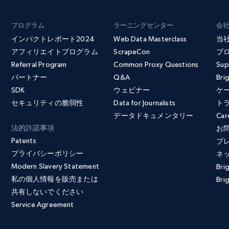
プログラム
ラーニングセンター
会
インパクトレポート2024
Web Data Masterclass
当
アフィリエイトプログラム
ScrapeCon
ブ
Referral Program
Common Proxy Questions
Sup
パートナー
Q&A
Bri
SDK
ウェビナー
ケ
セキュリティの脆弱性
Data for Journalists
ト
データドキュメンタリー
Car
法的許諾事項
お
Patents
プ
プライバシーポリシー
ネ
Modern Slavery Statement
Bri
私の個人情報を販売または
Brig
共有しないでください
Service Agreement