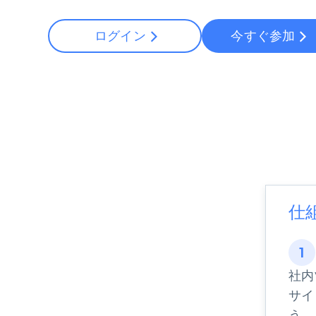
から始まる
$5
$2.5/G
50% OFF
ログイン
今すぐ参加
プロキシサービス
から始まる
ISPプロキシ
$1.3/IP
住宅用プロキシ
50% OFF
400M+ 実際のピアデバイスからのグ
バルIP
データセンタープロキシ
効率的なデータ抽出を実現する高速
性の高いプロキシ
仕
1
社内
サイ
う。