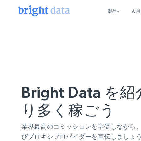
製品
AI
ウェブアクセスAPI
マルチモーダルトレーニング
WEBアクセスAPI
ツール
Web Unlocker API
動画と音声データ
Web Unlocker API
から始まる
$1/1k req
1つのAPIでブロックとCAPTCHAを解
より多くのデータで、より少ない障
FREE TIER
ーニング
統合
Discover API
FREE
から始まる
クロールAPI
ビデオフィード – VLA対応済み
$1/1k req
Always live web discovery for agents
ブラウザ拡張機能
ヒューマノイドロボットのポリシー
めの継続的かつターゲットを絞った
SERP API
SERP API
から始まる
画を取得
Bright Data 
ネットワークステータス
$1/1k req
オンデマンドですばやく容易に検索
FREE TIER
ンをスクレイピング
データパッケージ
グーグル
ビング
ダックダックゴ
から始まる
Scraping Browser
あらゆる業界向けのLLM対応データセ
り多く稼ごう
$5/GB
ヤンデックス
入手
Scraping Browser
組み込みのブロック解除とホスティ
プロキシサービス
よるスクレイピングブラウザの設定
業界最高のコミッションを享受しながら、
びプロキシプロバイダーを宣伝しましょ
住宅用プロキシ