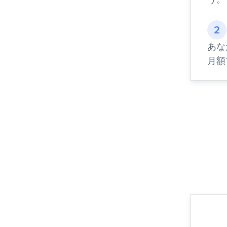
2
あな
月額