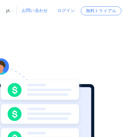
お問い合わせ
ログイン
JA
無料トライアル
ータ
ータと洞察
ソース
会社情報
Startup Program
Retail Intelligence
から始まる
NEW
リテールインサイト
$2000/mo
リアルタイムのECインサイトとAI搭載レコ
メンデーションを提供
パートナープログラム
Demo Agents
Managed Data
から始まる
マネージドデータサービス
$1500/mo
Acquisition
トラストセンター
カスタマイズされたエンタープライズグレ
Integrations
ードのデータ収集
SDK Bright
Deep Lookup
BETA
ウェブデータで複雑検索
Bright Initiative