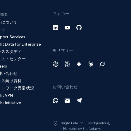
フォロー
社概要
社について
ログ
port Services
ght Data for Enterprise
AIサマリー
ーススタディ
ラストセンター
eers
問い合わせ
レス向け資料
お問い合わせ
ットワーク異常状況
ght VPN
ht Initiative
Bright Data Ltd. (Headquarters),
4 Hamahshev St., Netanya