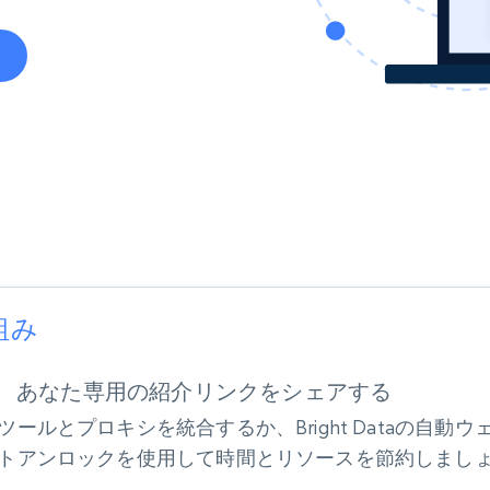
データセンタープロキシ
$0.9/IP
B
ISPプロキシ
ロー
70万以上の完全準拠の静的住宅用プロキシ
で信頼
組み
あなた専用の紹介リンクをシェアする
ツールとプロキシを統合するか、Bright Dataの自動ウ
トアンロックを使用して時間とリソースを節約しまし