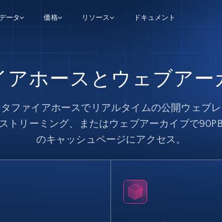
用データ
価格
リソース
ドキュメント
AGENTIC WEB EXECUTION
データフィード
データ
デ
デ
リ
学習ハブ
イアホースとウェブアー
検索と抽出
スクレーパー
スクレイパーAPI
から始まる
$1
$0.75/1k rec
決
壁でトレ
AIアプリがWebを検索・クロールできるよう
600以上のウェブサイトからリアルタイム
FREE TIER
にする
データを取得
ブログ
Scraper Studio
ータファイアホースでリアルタイムの公開ウェブレ
リンクトイン
eコマース
から始まる
エージェントブラウザ
$1/1k req
ソーシャルメディア
チャットGPT
ケーススタディ
FREE TIER
学習のた
エージェントがウェブサイトを閲覧し、行動
ストリーミング、またはウェブアーカイブで90P
AIスクレイパースタジオ
ウェブ動
できるようにする
から始まる
どのサイトもデータパイプラインに変換
データセットマーケットプレイス
のキャッシュページにアクセス。
オンラインセミナー
エンジ
$250/100K rec
ブライトデータMCP
FREE
データセットマーケットプレイス
ウェブを解き放つオールインワンツールキッ
から始まる
プロキシロケーション
Data Firehose
ットを
ト
事前収集された600以上のドメインからの
$0.2/1k HTML
データ
リンクトイン
eコマース
マスタークラス
ングに
ソーシャルメディア
不動産
Data Firehose
ビデオ
Real-time web data, delivered as it’s
collected
から始まる