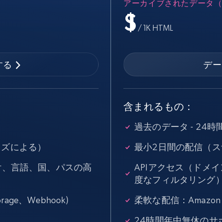
アーカイブされたデータ（
データセンタープロキシ
$0.9/IP
B
$
/ 1K HTML
ISPプロキシ
ロー
70万以上の完全準拠の静的住宅用プロキシ
する
デー
で信頼
含まれるもの：
過去のデータ - 24時
イズによる）
最小2日間の配信（
付、言語、国、パスの高
APIアクセス（ドメ
度なフィルタリング
rage、Webhook)
柔軟な配信：Amazon S3
24時間年中無休のサ