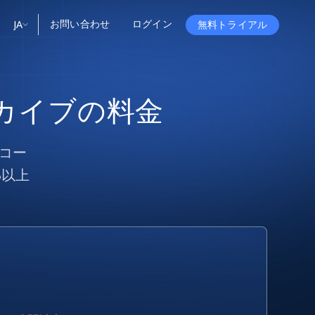
お問い合わせ
ログイン
JA
無料トライアル
ータ
ータと洞察
ソース
会社情報
カイブの料金
Startup Program
Retail Intelligence
から始まる
NEW
リテールインサイト
$2000/mo
リアルタイムのECインサイトとAI搭載レコ
メンデーションを提供
パートナープログラム
Demo Agents
Managed Data
から始まる
コー
マネージドデータサービス
$1500/mo
Acquisition
トラストセンター
カスタマイズされたエンタープライズグレ
B以上
Integrations
ードのデータ収集
SDK Bright
Deep Lookup
BETA
ウェブデータで複雑検索
Bright Initiative