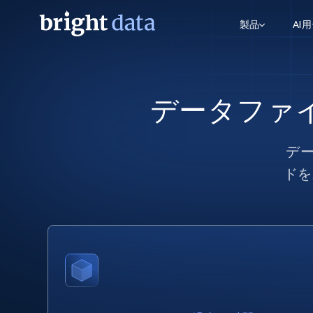
製品
AI
ウェブアクセスAPI
マルチモーダルトレーニング
WEBアクセスAPI
ツール
データファ
Web Unlocker API
動画と音声データ
Web Unlocker API
から始まる
$1/1k req
1つのAPIでブロックとCAPTCHAを解
より多くのデータで、より少ない障
FREE TIER
ーニング
統合
Discover API
FREE
デ
から始まる
クロールAPI
ビデオフィード – VLA対応済み
$1/1k req
Always live web discovery for agents
ブラウザ拡張機能
ヒューマノイドロボットのポリシー
ドを
めの継続的かつターゲットを絞った
SERP API
SERP API
から始まる
画を取得
ネットワークステータス
$1/1k req
オンデマンドですばやく容易に検索
FREE TIER
ンをスクレイピング
データパッケージ
グーグル
ビング
ダックダックゴ
から始まる
Scraping Browser
あらゆる業界向けのLLM対応データセ
$5/GB
ヤンデックス
入手
Scraping Browser
組み込みのブロック解除とホスティ
プロキシサービス
よるスクレイピングブラウザの設定
住宅用プロキシ