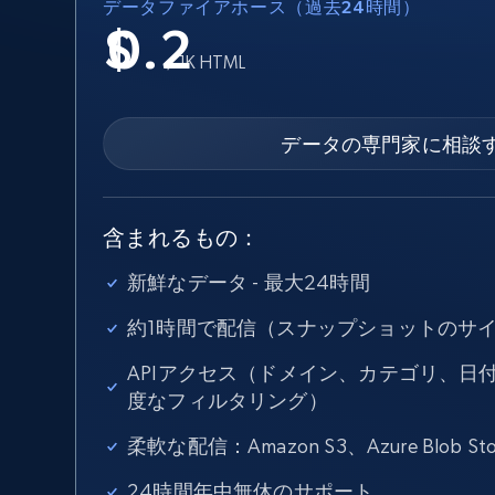
から始まる
データファイアホース（過去24時間）
$5
$2.5/G
50% OFF
$
プロキシサービス
/ 1K HTML
から始まる
ISPプロキシ
$1.3/IP
住宅用プロキシ
50% OFF
400M+ 実際のピアデバイスからのグ
データの専門家に相談
バルIP
データセンタープロキシ
効率的なデータ抽出を実現する高速
性の高いプロキシ
含まれるもの：
新鮮なデータ - 最大24時間
約1時間で配信（スナップショットのサ
APIアクセス（ドメイン、カテゴリ、日
度なフィルタリング）
柔軟な配信：Amazon S3、Azure Blob Sto
24時間年中無休のサポート