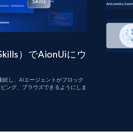
ングに
ソーシャルメディア
不動産
Antonello Zanin
Data Firehose
ビデオ
Real-time web data, delivered as it’s
collected
から始まる
データセンタープロキシ
$0.9/IP
B
 Skills）でAionUiにウ
ISPプロキシ
ロー
70万以上の完全準拠の静的住宅用プロキシ
で信頼
 Skillsに接続し、AIエージェントがブロック
イピング、ブラウズできるようにしま