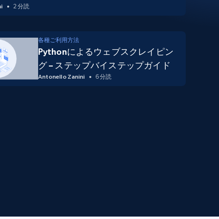
i
2 分読
各種ご利用方法
Pythonによるウェブスクレイピン
グ – ステップバイステップガイド
Antonello Zanini
6 分読