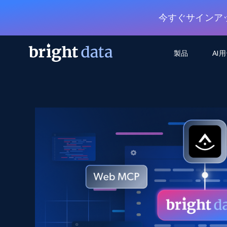
今すぐサインア
製品
AI
ウェブアクセスAPI
マルチモーダルトレーニング
WEBアクセスAPI
ツール
Web Unlocker API
動画と音声データ
Web Unlocker API
から始まる
$1/1k req
1つのAPIでブロックとCAPTCHAを解
より多くのデータで、より少ない障
FREE TIER
ーニング
統合
Discover API
FREE
から始まる
クロールAPI
ビデオフィード – VLA対応済み
$1/1k req
Always live web discovery for agents
ブラウザ拡張機能
ヒューマノイドロボットのポリシー
めの継続的かつターゲットを絞った
SERP API
SERP API
から始まる
画を取得
ネットワークステータス
$1/1k req
オンデマンドですばやく容易に検索
FREE TIER
ンをスクレイピング
データパッケージ
グーグル
ビング
ダックダックゴ
から始まる
Scraping Browser
あらゆる業界向けのLLM対応データセ
$5/GB
ヤンデックス
入手
Scraping Browser