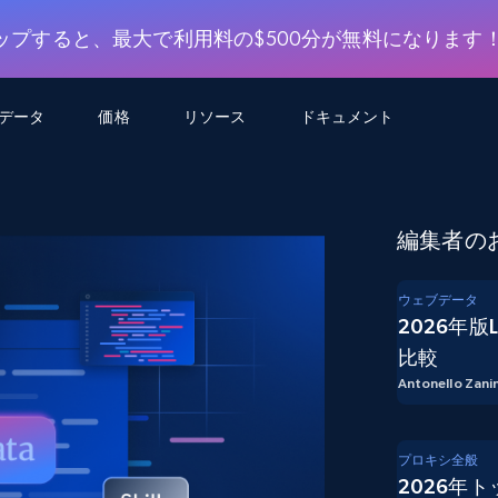
ップすると、最大で利用料の$500分が無料になります
用データ
価格
リソース
ドキュメント
AGENTIC WEB EXECUTION
データフィード
データ
デ
デ
リ
学習ハブ
編集者の
検索と抽出
スクレーパー
スクレイパーAPI
から始まる
$1
$0.75/1k rec
決
壁でトレ
AIアプリがWebを検索・クロールできるよう
600以上のウェブサイトからリアルタイム
FREE TIER
にする
データを取得
ブログ
ウェブデータ
Scraper Studio
リンクトイン
eコマース
から始まる
2026年版
エージェントブラウザ
$1/1k req
ソーシャルメディア
チャットGPT
ケーススタディ
FREE TIER
学習のた
エージェントがウェブサイトを閲覧し、行動
比較
AIスクレイパースタジオ
ウェブ動
できるようにする
から始まる
どのサイトもデータパイプラインに変換
Antonello Zanin
データセットマーケットプレイス
オンラインセミナー
エンジ
$250/100K rec
ブライトデータMCP
FREE
データセットマーケットプレイス
ウェブを解き放つオールインワンツールキッ
から始まる
プロキシロケーション
Data Firehose
ットを
ト
事前収集された600以上のドメインからの
$0.2/1k HTML
データ
プロキシ全般
2026年
リンクトイン
eコマース
マスタークラス