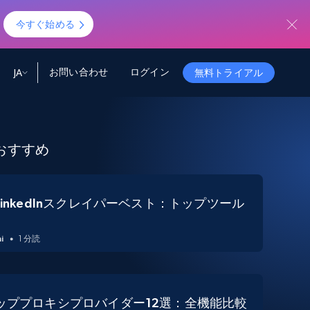
！
今すぐ始める
お問い合わせ
ログイン
JA
無料トライアル
ータ
ータと洞察
ソース
会社情報
おすすめ
Startup Program
Retail Intelligence
から始まる
NEW
リテールインサイト
$2000/mo
リアルタイムのECインサイトとAI搭載レコ
メンデーションを提供
パートナープログラム
Demo Agents
Managed Data
から始まる
LinkedInスクレイパーベスト：トップツール
マネージドデータサービス
$1500/mo
Acquisition
トラストセンター
カスタマイズされたエンタープライズグレ
Integrations
ードのデータ収集
i
1 分読
SDK Bright
Deep Lookup
BETA
ウェブデータで複雑検索
Bright Initiative
トッププロキシプロバイダー12選：全機能比較