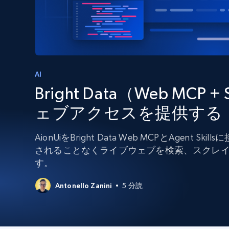
組み込みのブロック解除とホスティ
プロキシサービス
よるスクレイピングブラウザの設定
住宅用プロキシ
から始まる
$5
$2.5/G
50% OFF
プロキシサービス
から始まる
ISPプロキシ
$1.3/IP
AI
Bright Data（Web MCP +
住宅用プロキシ
50% OFF
400M+ 実際のピアデバイスからのグ
バルIP
ェブアクセスを提供する
データセンタープロキシ
効率的なデータ抽出を実現する高速
AionUiをBright Data Web MCPとAgent
性の高いプロキシ
されることなくライブウェブを検索、スクレ
す。
Antonello Zanini
5 分読