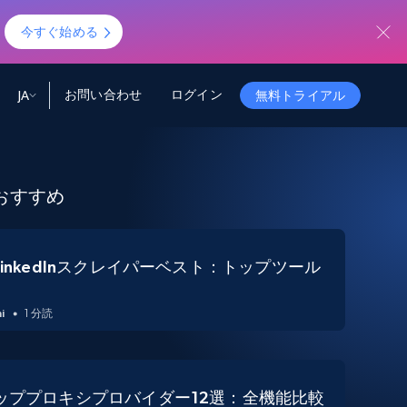
！
今すぐ始める
お問い合わせ
ログイン
JA
無料トライアル
ータ
ータと洞察
ソース
会社情報
おすすめ
Startup Program
Retail Intelligence
から始まる
NEW
リテールインサイト
$2000/mo
リアルタイムのECインサイトとAI搭載レコ
メンデーションを提供
パートナープログラム
Demo Agents
Managed Data
から始まる
LinkedInスクレイパーベスト：トップツール
マネージドデータサービス
$1500/mo
Acquisition
トラストセンター
カスタマイズされたエンタープライズグレ
Integrations
ードのデータ収集
i
1 分読
SDK Bright
Deep Lookup
BETA
ウェブデータで複雑検索
Bright Initiative
トッププロキシプロバイダー12選：全機能比較