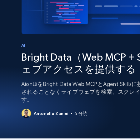
組み込みのブロック解除とホスティ
プロキシサービス
よるスクレイピングブラウザの設定
住宅用プロキシ
から始まる
$5
$2.5/G
50% OFF
プロキシサービス
から始まる
ISPプロキシ
$1.3/IP
AI
Bright Data（Web MCP +
住宅用プロキシ
50% OFF
400M+ 実際のピアデバイスからのグ
バルIP
ェブアクセスを提供する
データセンタープロキシ
効率的なデータ抽出を実現する高速
AionUiをBright Data Web MCPとAgent
性の高いプロキシ
されることなくライブウェブを検索、スクレ
す。
Antonello Zanini
5 分読