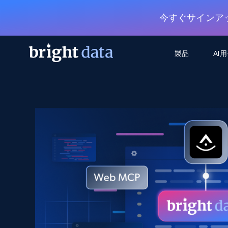
今すぐサインア
製品
AI
ウェブアクセスAPI
マルチモーダルトレーニング
WEBアクセスAPI
ツール
Web Unlocker API
動画と音声データ
Web Unlocker API
から始まる
$1/1k req
1つのAPIでブロックとCAPTCHAを解
より多くのデータで、より少ない障
FREE TIER
ーニング
統合
Discover API
FREE
から始まる
クロールAPI
ビデオフィード – VLA対応済み
$1/1k req
Always live web discovery for agents
ブラウザ拡張機能
ヒューマノイドロボットのポリシー
めの継続的かつターゲットを絞った
SERP API
SERP API
から始まる
画を取得
ネットワークステータス
$1/1k req
オンデマンドですばやく容易に検索
FREE TIER
ンをスクレイピング
データパッケージ
グーグル
ビング
ダックダックゴ
から始まる
Scraping Browser
あらゆる業界向けのLLM対応データセ
$5/GB
ヤンデックス
入手
Scraping Browser