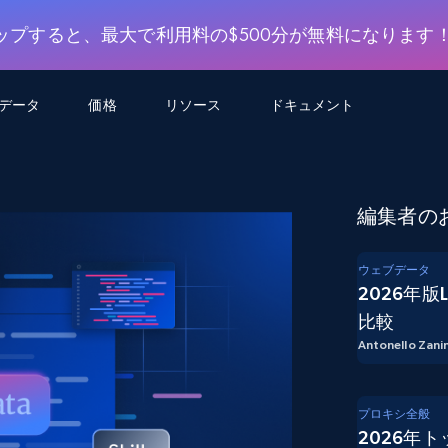
ップすると、最大で利用料の$500分が無料になります
用データ
価格
リソース
ドキュメント
AGENTIC WEB EXECUTION
データフィード
データ
デ
デ
リ
学習ハブ
編集者の
検索と抽出
スクレーパー
スクレイパーAPI
から始まる
$1
$0.75/1k rec
決
壁でトレ
AIアプリがWebを検索・クロールできるよう
600以上のウェブサイトからリアルタイム
FREE TIER
にする
データを取得
ブログ
ウェブデータ
Scraper Studio
リンクトイン
eコマース
から始まる
2026年版
エージェントブラウザ
$1/1k req
ソーシャルメディア
チャットGPT
ケーススタディ
FREE TIER
学習のた
エージェントがウェブサイトを閲覧し、行動
比較
AIスクレイパースタジオ
ウェブ動
できるようにする
から始まる
どのサイトもデータパイプラインに変換
Antonello Zanin
データセットマーケットプレイス
オンラインセミナー
エンジ
$250/100K rec
ブライトデータMCP
FREE
データセットマーケットプレイス
ウェブを解き放つオールインワンツールキッ
から始まる
プロキシロケーション
Data Firehose
ットを
ト
事前収集された600以上のドメインからの
$0.2/1k HTML
データ
プロキシ全般
2026年
リンクトイン
eコマース
マスタークラス