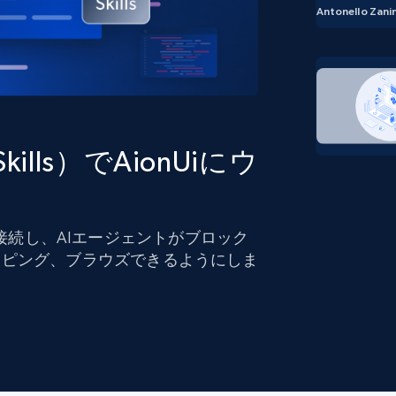
ングに
ソーシャルメディア
不動産
Antonello Zanin
Data Firehose
ビデオ
Real-time web data, delivered as it’s
collected
から始まる
データセンタープロキシ
$0.9/IP
B
 Skills）でAionUiにウ
ISPプロキシ
ロー
70万以上の完全準拠の静的住宅用プロキシ
で信頼
 Skillsに接続し、AIエージェントがブロック
イピング、ブラウズできるようにしま