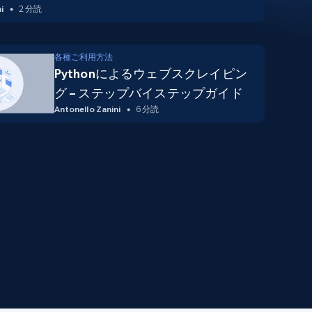
i
2 分読
各種ご利用方法
Pythonによるウェブスクレイピン
グ – ステップバイステップガイド
Antonello Zanini
6 分読