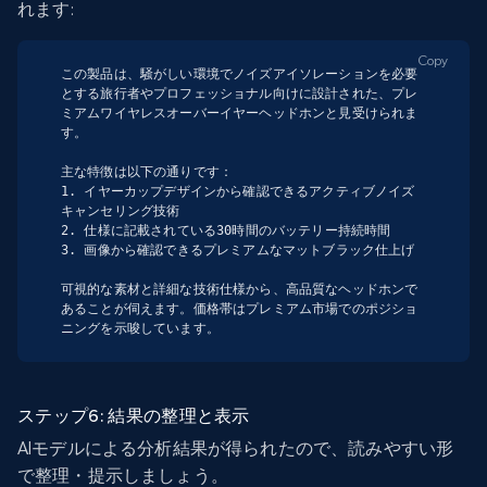
れます:
Copy
この製品は、騒がしい環境でノイズアイソレーションを必要
とする旅行者やプロフェッショナル向けに設計された、プレ
ミアムワイヤレスオーバーイヤーヘッドホンと見受けられま
す。

主な特徴は以下の通りです：

1. イヤーカップデザインから確認できるアクティブノイズ
キャンセリング技術

2. 仕様に記載されている30時間のバッテリー持続時間

3. 画像から確認できるプレミアムなマットブラック仕上げ

可視的な素材と詳細な技術仕様から、高品質なヘッドホンで
あることが伺えます。価格帯はプレミアム市場でのポジショ
ニングを示唆しています。
ステップ6: 結果の整理と表示
AIモデルによる分析結果が得られたので、読みやすい形
で整理・提示しましょう。