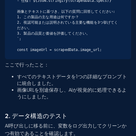
- 仕様: ${JSON.stringify(scrapedData.specs)}

画像とテキストに基づき、以下の質問に回答してください:

1. この製品の主な用途は何ですか？

2. 視認可能または説明されている主要な機能を3つ挙げてく
ださい。

3. 製品の品質と価値を評価してください。

`;

const imageUrl = scrapedData.image_url;
ここで行ったこと：
すべてのテキストデータを1つの詳細なプロンプト
に統合しました。
画像URLを別途保存し、AIが視覚的に処理できるよ
うにしました。
2. データ構造のテスト
AI呼び出しに移る前に、変数をログ出力してクリーンか
つ有効であることを確認します。