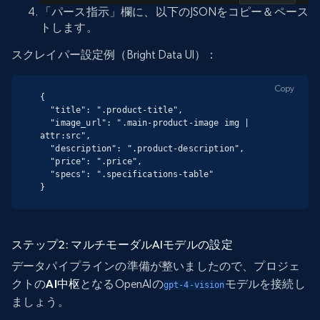
「パース指示」欄に、以下のJSONをコピー＆ペース
トします。
スクレイパー設定例（Bright Data UI）：
Copy
{

  "title": ".product-title",

  "image_url": ".main-product-image img | 
attr:src",

  "description": ".product-description",

  "price": ".price",

  "specs": ".specifications-table"

}
ステップ2: マルチモーダルAIモデルの設定
データパイプラインの準備が整いましたので、プロジェ
クトの
AI中枢
となるOpenAIの
モデルを接続し
gpt-4-vision
ましょう。