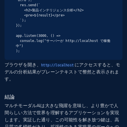
  res.send(`

    <h2>製品インテリジェンス分析</h2>

    <pre>${result}</pre>

  `);

});

app.listen(3000, () =>

  console.log("サーバーが http://localhost で稼働
中")

);
ブラウザを開き、
にアクセスすると、モ
http://localhost
デルの分析結果がプレーンテキストで整然と表示されま
す。
結論
マルチモーダルAIは大きな飛躍を意味し、より豊かで人
間らしい方法で世界を理解するアプリケーションを実現
します。実証した通り、この可能性を解き放つ鍵は、高
品質で多様性があり、拡張性のある実世界のデータへの