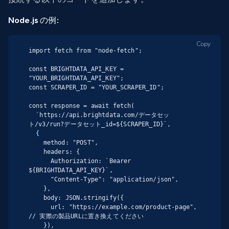
Node.js の例:
Copy
import fetch from "node-fetch";

const BRIGHTDATA_API_KEY = 
"YOUR_BRIGHTDATA_API_KEY";

const SCRAPER_ID = "YOUR_SCRAPER_ID";

const response = await fetch(

  `https://api.brightdata.com/データセッ
ト/v3/run?データセット_id=${SCRAPER_ID}`,

  {

    method: "POST",

    headers: {

      Authorization: `Bearer 
${BRIGHTDATA_API_KEY}`,

      "Content-Type": "application/json",

    },

    body: JSON.stringify({

      url: "https://example.com/product-page", 
// 実際の製品URLに置き換えてください

    }),
