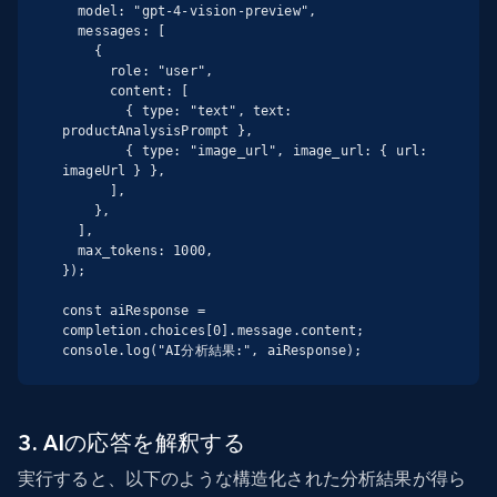
  model: "gpt-4-vision-preview",

  messages: [

    {

      role: "user",

      content: [

        { type: "text", text: 
productAnalysisPrompt },

        { type: "image_url", image_url: { url: 
imageUrl } },

      ],

    },

  ],

  max_tokens: 1000,

});

const aiResponse = 
completion.choices[0].message.content;

console.log("AI分析結果:", aiResponse);
3. AIの応答を解釈する
実行すると、以下のような構造化された分析結果が得ら