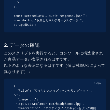
  }

);

const scrapedData = await response.json();

console.log("収集したマルチモーダルデータ:", 
scrapedData);
2. データの確認
このスクリプトを実行すると、コンソールに構造化され
た商品データが表示されるはずです。
以下のような表示になるはずです（値は対象URLによって
異なります）：
Copy
{

  "title": "ワイヤレスノイズキャンセリングヘッドホ
ン",

  "image_url": 
"https://examplecdn.com/headphones.jpg",

  "description": "アクティブノイズキャンセリング機能