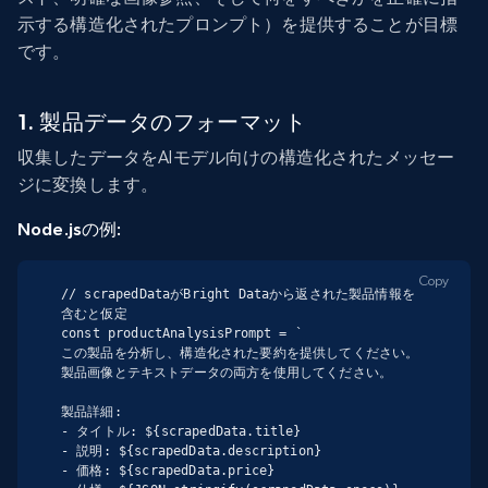
示する構造化されたプロンプト）を提供することが目標
です。
1. 製品データのフォーマット
収集したデータをAIモデル向けの構造化されたメッセー
ジに変換します。
Node.jsの例:
Copy
// scrapedDataがBright Dataから返された製品情報を
含むと仮定

const productAnalysisPrompt = `

この製品を分析し、構造化された要約を提供してください。
製品画像とテキストデータの両方を使用してください。

製品詳細:

- タイトル: ${scrapedData.title}

- 説明: ${scrapedData.description}

- 価格: ${scrapedData.price}
