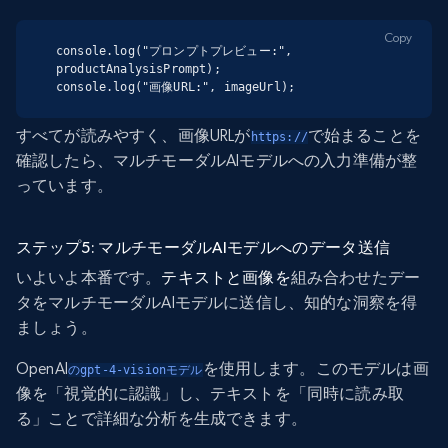
Copy
console.log("プロンプトプレビュー:", 
productAnalysisPrompt);

console.log("画像URL:", imageUrl);
すべてが読みやすく、画像URLが
で始まることを
https://
確認したら、マルチモーダルAIモデルへの入力準備が整
っています。
ステップ5: マルチモーダルAIモデルへのデータ送信
いよいよ本番です。
テキストと画像を
組み合わせたデー
タをマルチモーダルAIモデルに送信し、知的な洞察を得
ましょう。
OpenAI
を使用します。このモデルは画
のgpt-4-visionモデル
像を「視覚的に認識」し、テキストを「同時に読み取
る」ことで詳細な分析を生成できます。