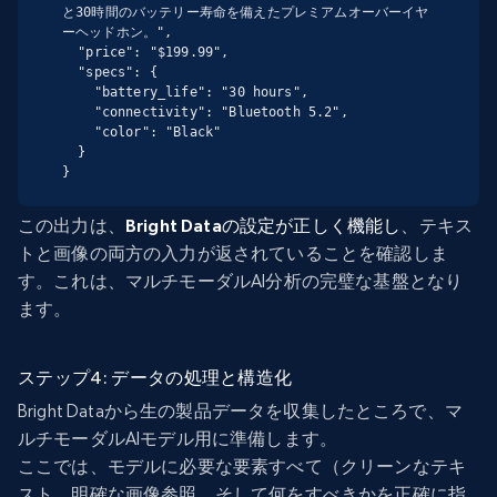
と30時間のバッテリー寿命を備えたプレミアムオーバーイヤ
ーヘッドホン。",

  "price": "$199.99",

  "specs": {

    "battery_life": "30 hours",

    "connectivity": "Bluetooth 5.2",

    "color": "Black"

  }

}
この出力は、
Bright Dataの設定が正しく機能し
、テキス
トと画像の両方の入力が返されていることを確認しま
す。これは、マルチモーダルAI分析の完璧な基盤となり
ます。
ステップ4: データの処理と構造化
Bright Dataから生の製品データを収集したところで、マ
ルチモーダルAIモデル用に準備します。
ここでは、モデルに必要な要素すべて（クリーンなテキ
スト、明確な画像参照、そして何をすべきかを正確に指