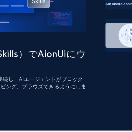
ングに
ソーシャルメディア
不動産
Antonello Zanin
Data Firehose
ビデオ
Real-time web data, delivered as it’s
collected
から始まる
データセンタープロキシ
$0.9/IP
B
 Skills）でAionUiにウ
ISPプロキシ
ロー
70万以上の完全準拠の静的住宅用プロキシ
で信頼
 Skillsに接続し、AIエージェントがブロック
イピング、ブラウズできるようにしま