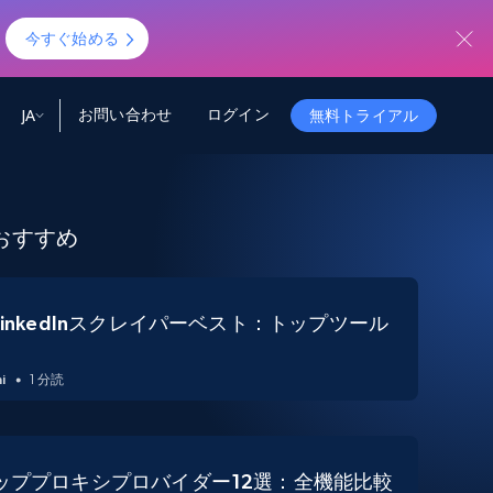
！
今すぐ始める
お問い合わせ
ログイン
JA
無料トライアル
ータ
ータと洞察
ソース
会社情報
おすすめ
Startup Program
Retail Intelligence
から始まる
NEW
リテールインサイト
$2000/mo
リアルタイムのECインサイトとAI搭載レコ
メンデーションを提供
パートナープログラム
Demo Agents
Managed Data
から始まる
LinkedInスクレイパーベスト：トップツール
マネージドデータサービス
$1500/mo
Acquisition
トラストセンター
カスタマイズされたエンタープライズグレ
Integrations
ードのデータ収集
i
1 分読
SDK Bright
Deep Lookup
BETA
ウェブデータで複雑検索
Bright Initiative
トッププロキシプロバイダー12選：全機能比較