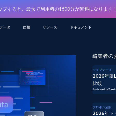
ップすると、最大で利用料の$500分が無料になります
用データ
価格
リソース
ドキュメント
AGENTIC WEB EXECUTION
データフィード
データ
デ
デ
リ
学習ハブ
編集者の
検索と抽出
スクレーパー
スクレイパーAPI
から始まる
$1
$0.75/1k rec
決
壁でトレ
AIアプリがWebを検索・クロールできるよう
600以上のウェブサイトからリアルタイム
FREE TIER
にする
データを取得
ブログ
ウェブデータ
Scraper Studio
リンクトイン
eコマース
から始まる
2026年版
エージェントブラウザ
$1/1k req
ソーシャルメディア
チャットGPT
ケーススタディ
FREE TIER
学習のた
エージェントがウェブサイトを閲覧し、行動
比較
AIスクレイパースタジオ
ウェブ動
できるようにする
から始まる
どのサイトもデータパイプラインに変換
Antonello Zanin
データセットマーケットプレイス
オンラインセミナー
エンジ
$250/100K rec
ブライトデータMCP
FREE
データセットマーケットプレイス
ウェブを解き放つオールインワンツールキッ
から始まる
プロキシロケーション
Data Firehose
ットを
ト
事前収集された600以上のドメインからの
$0.2/1k HTML
データ
プロキシ全般
2026年
リンクトイン
eコマース
マスタークラス