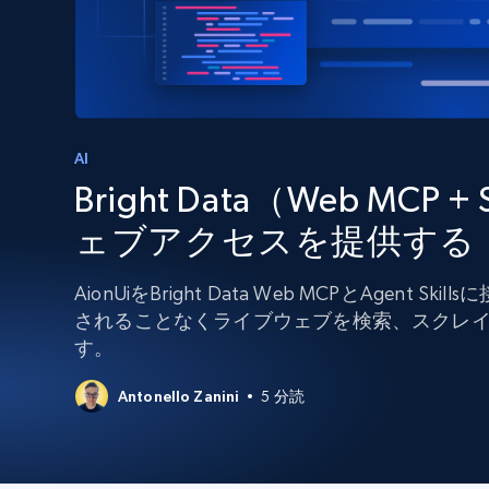
組み込みのブロック解除とホスティ
プロキシサービス
よるスクレイピングブラウザの設定
住宅用プロキシ
から始まる
$5
$2.5/G
50% OFF
プロキシサービス
から始まる
ISPプロキシ
$1.3/IP
AI
Bright Data（Web MCP +
住宅用プロキシ
50% OFF
400M+ 実際のピアデバイスからのグ
バルIP
ェブアクセスを提供する
データセンタープロキシ
効率的なデータ抽出を実現する高速
AionUiをBright Data Web MCPとAgent
性の高いプロキシ
されることなくライブウェブを検索、スクレ
す。
Antonello Zanini
5 分読