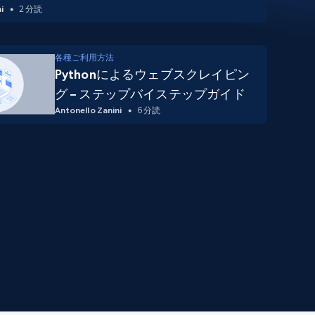
i
2 分読
各種ご利用方法
Pythonによるウェブスクレイピン
グ – ステップバイステップガイド
Antonello Zanini
6 分読