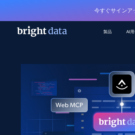
今すぐサインア
製品
AI
ウェブアクセスAPI
マルチモーダルトレーニング
WEBアクセスAPI
ツール
Web Unlocker API
動画と音声データ
Web Unlocker API
から始まる
$1/1k req
1つのAPIでブロックとCAPTCHAを解
より多くのデータで、より少ない障
FREE TIER
ーニング
統合
Discover API
FREE
から始まる
クロールAPI
ビデオフィード – VLA対応済み
$1/1k req
Always live web discovery for agents
ブラウザ拡張機能
ヒューマノイドロボットのポリシー
めの継続的かつターゲットを絞った
SERP API
SERP API
から始まる
画を取得
ネットワークステータス
$1/1k req
オンデマンドですばやく容易に検索
FREE TIER
ンをスクレイピング
データパッケージ
グーグル
ビング
ダックダックゴ
から始まる
Scraping Browser
あらゆる業界向けのLLM対応データセ
$5/GB
ヤンデックス
入手
Scraping Browser