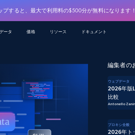
ップすると、最大で利用料の$500分が無料になります
用データ
価格
リソース
ドキュメント
AGENTIC WEB EXECUTION
データフィード
データ
デ
デ
リ
学習ハブ
編集者の
検索と抽出
スクレーパー
スクレイパーAPI
から始まる
$1
$0.75/1k rec
決
壁でトレ
AIアプリがWebを検索・クロールできるよう
600以上のウェブサイトからリアルタイム
FREE TIER
にする
データを取得
ブログ
ウェブデータ
Scraper Studio
リンクトイン
eコマース
から始まる
2026年版
エージェントブラウザ
$1/1k req
ソーシャルメディア
チャットGPT
ケーススタディ
FREE TIER
学習のた
エージェントがウェブサイトを閲覧し、行動
比較
AIスクレイパースタジオ
ウェブ動
できるようにする
から始まる
どのサイトもデータパイプラインに変換
Antonello Zanin
データセットマーケットプレイス
オンラインセミナー
エンジ
$250/100K rec
ブライトデータMCP
FREE
データセットマーケットプレイス
ウェブを解き放つオールインワンツールキッ
から始まる
プロキシロケーション
Data Firehose
ットを
ト
事前収集された600以上のドメインからの
$0.2/1k HTML
データ
プロキシ全般
2026年
リンクトイン
eコマース
マスタークラス