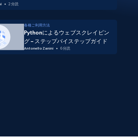
i
2 分読
各種ご利用方法
Pythonによるウェブスクレイピン
グ – ステップバイステップガイド
Antonello Zanini
6 分読