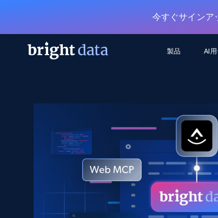
今すぐサインア
製品
AI
ウェブアクセスAPI
マルチモーダルトレーニング
WEBアクセスAPI
ツール
Web Unlocker API
動画と音声データ
Web Unlocker API
から始まる
$1/1k req
1つのAPIでブロックとCAPTCHAを解
より多くのデータで、より少ない障
FREE TIER
ーニング
統合
Discover API
FREE
から始まる
クロールAPI
ビデオフィード – VLA対応済み
$1/1k req
Always live web discovery for agents
ブラウザ拡張機能
ヒューマノイドロボットのポリシー
めの継続的かつターゲットを絞った
SERP API
SERP API
から始まる
画を取得
ネットワークステータス
$1/1k req
オンデマンドですばやく容易に検索
FREE TIER
ンをスクレイピング
データパッケージ
グーグル
ビング
ダックダックゴ
から始まる
Scraping Browser
あらゆる業界向けのLLM対応データセ
$5/GB
ヤンデックス
入手
Scraping Browser