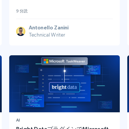
9 分読
Antonello Zanini
Technical Writer
AI
Bright DataプラグインでMicrosoft