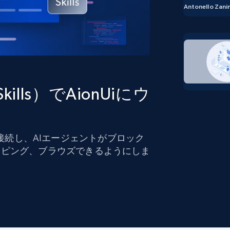
ングに
ソーシャルメディア
不動産
Antonello Zanin
Data Firehose
ビデオ
Real-time web data, delivered as it’s
collected
から始まる
データセンタープロキシ
$0.9/IP
B
 Skills）でAionUiにウ
ISPプロキシ
ロー
70万以上の完全準拠の静的住宅用プロキシ
で信頼
 Skillsに接続し、AIエージェントがブロック
イピング、ブラウズできるようにしま