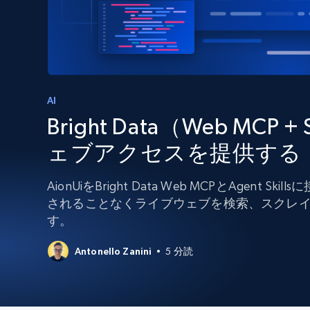
組み込みのブロック解除とホスティ
プロキシサービス
よるスクレイピングブラウザの設定
住宅用プロキシ
から始まる
$5
$2.5/G
50% OFF
プロキシサービス
から始まる
ISPプロキシ
$1.3/IP
AI
Bright Data（Web MCP +
住宅用プロキシ
50% OFF
400M+ 実際のピアデバイスからのグ
バルIP
ェブアクセスを提供する
データセンタープロキシ
効率的なデータ抽出を実現する高速
AionUiをBright Data Web MCPとAgent
性の高いプロキシ
されることなくライブウェブを検索、スクレ
す。
Antonello Zanini
5 分読