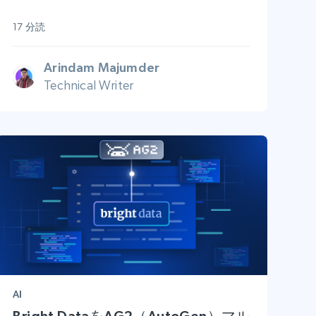
17 分読
Arindam Majumder
Technical Writer
AI
Bright DataをAG2（AutoGen）マル