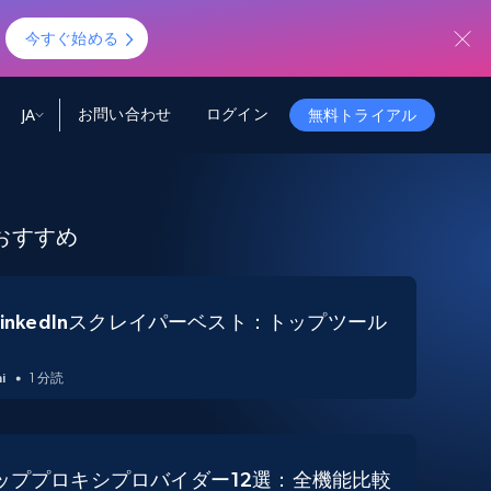
！
今すぐ始める
お問い合わせ
ログイン
JA
無料トライアル
ータ
ータと洞察
ソース
会社情報
おすすめ
Startup Program
Retail Intelligence
から始まる
NEW
リテールインサイト
$2000/mo
リアルタイムのECインサイトとAI搭載レコ
メンデーションを提供
パートナープログラム
Demo Agents
Managed Data
から始まる
LinkedInスクレイパーベスト：トップツール
マネージドデータサービス
$1500/mo
Acquisition
トラストセンター
カスタマイズされたエンタープライズグレ
Integrations
ードのデータ収集
i
1 分読
SDK Bright
Deep Lookup
BETA
ウェブデータで複雑検索
Bright Initiative
トッププロキシプロバイダー12選：全機能比較