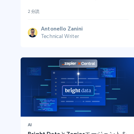
2 分読
Antonello Zanini
Technical Writer
AI
Bright DataとZapierエージェントを