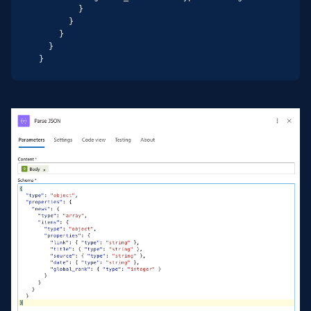
        }

      }

    }

  }

}