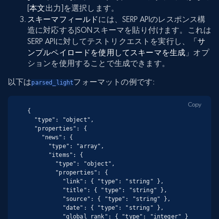
[
本文
出力]を選択します。
スキーマフィールド
には、SERP APIのレスポンス構
造に対応するJSONスキーマを貼り付けます。これは
SERP APIに対してテストリクエストを実行し、
「サ
ンプルペイロードを使用してスキーマを生成
」オプ
ションを使用することで生成できます。
以下は
フォーマットの例です:
parsed_light
Copy
{

  "type": "object",

  "properties": {

    "news": {

      "type": "array",

      "items": {

        "type": "object",

        "properties": {

          "link": { "type": "string" },

          "title": { "type": "string" },

          "source": { "type": "string" },

          "date": { "type": "string" },

          "global_rank": { "type": "integer" }
