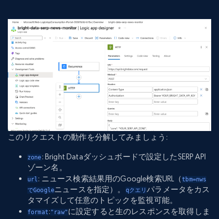
このリクエストの動作を分解してみましょう:
: Bright Dataダッシュボードで設定したSERP API
zone
ゾーン名。
: ニュース検索結果用のGoogle検索URL（
url
tbm=nws
ニュースを指定）。
パラメータをカス
でGoogle
qクエリ
タマイズして任意のトピックを監視可能。
:
に設定すると生のレスポンスを取得しま
format
"raw"