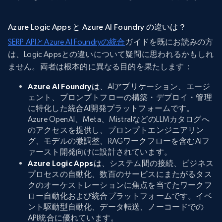
Azure Logic Apps と Azure AI Foundry の違いは？
SERP APIとAzure AI Foundryの統合
ガイドを既にお読みの方
は、Logic Appsとの違いについて疑問に思われるかもしれ
ません。両者は根本的に異なる目的を果たします：
Azure AI Foundryは
、AIアプリケーション、エージ
ェント、プロンプトフローの構築・デプロイ・管理
に特化した統合AI開発プラットフォームです。
Azure OpenAI、Meta、MistralなどのLLMカタログへ
のアクセスを提供し、プロンプトエンジニアリン
グ、モデルの微調整、RAGワークフローを含むAIフ
ァースト開発向けに設計されています。
Azure Logic Appsは
、システム間の接続、ビジネス
プロセスの自動化、数百のサービスにまたがるタス
クのオーケストレーションに焦点を当てたワークフ
ロー自動化および統合プラットフォームです。イベ
ント駆動型自動化、データ転送、ノーコードでの
API統合に優れています。