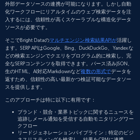
外部データソースの連携が可能になります。しかし自動
化ワークフローにリアルタイムのウェブ検索データを注
入するには、信頼性が高くスケーラブルな構造化データ
ソースが必要です。
そこでBright Dataの
マルチエンジン検索結果APIが
活躍し
ます。SERP APIはGoogle、Bing、DuckDuckGo、Yandexな
どの検索エンジンでクエリをプログラム的に検索し、完
全なSERPコンテンツを取得できます。パース済みJSON、
生のHTML、AI対応Markdownなど
複数の形式で
データを
返すため、信頼性の高い最新かつ検証可能なデータソー
スを提供します。
このアプローチは特に以下に有用です：
ブランド・競合・業界トピックに関するニュースを
追跡しメール通知を受信する自動モニタリングワー
クフロー
リードジェネレーションパイプライン：特定のビジ
ネスリスティングを検索し、結果をCRMに連携。