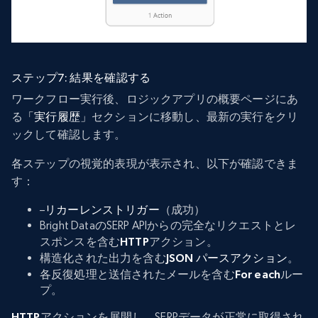
ステップ7: 結果を確認する
ワークフロー実行後、ロジックアプリの概要ページにあ
る
「実行履歴」
セクションに移動し、最新の実行をクリ
ックして確認します。
各ステップの視覚的表現が表示され、以下が確認できま
す：
–
リカーレンストリガー
（成功）
Bright DataのSERP APIからの完全なリクエストとレ
スポンスを含む
HTTP
アクション。
構造化された出力を含む
JSON パースアクション
。
各反復処理と送信されたメールを含む
For each
ルー
プ。
HTTP
アクションを展開し、SERPデータが正常に取得され