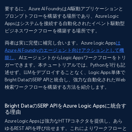
要するに、Azure AI FoundryはAI駆動アプリケーションと
プロンプトフローを構築する場所であり、Azure Logic
Appsはシステムを接続する自動化されたイベント駆動型
ビジネスワークフローを構築する場所です。
両者は実に完璧に補完し合います。Azure Logic Apps
は
Azure AI Foundryのエージェント向けアクションとして機
能し
、AIエージェントからLogic Appsワークフローをトリ
ガーできます。本チュートリアルでは、Pythonを1行も記
述せず、LLMをデプロイすることなく、Logic Apps単体で
Bright DataのSERP APIと統合し、強力な自動化されたWeb
検索ワークフローを構築する方法を紹介します。
Bright DataのSERP APIをAzure Logic Appsに統合す
る理由
Azure Logic Appsは強力なHTTPコネクタを提供し、あら
ゆるREST APIを呼び出せます。これによりワークフローと