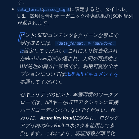
す。
:
に設定すると、タイトル、
data_format
parsed_light
URL、説明を含むオーガニック検索結果の JSON 配列
が返されます。
ヒント
: SERPコンテンツをクリーンな形式で
受け取るには、
「data_format」を「markdown」
設定してください
これにより構造化され
に
。
たMarkdown形式が返され、人間の可読性と
LLM処理の両方に最適です。利用可能な全オ
プションについては
SERP APIドキュメントを
参照してください。
セキュリティのヒント
: 本番環境のワークフ
ローでは、APIキーをHTTPアクションに直接
ハードコーディングしないでください。代
わりに、
Azure Key Vaultに
保存し、ロジック
アプリ内のKey Vaultコネクタを使用して参
照します。これにより、認証情報が暗号化