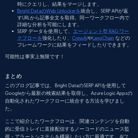
時にクエリし、結果をマージします。
Bright DataのWeb Unlockerを
統合し、SERP APIが返
すURLから記事全文を取得。同一ワークフロー内で
詳細な分析を可能にします。
SERP データを使用して、
エージェント型 RAG ワー
クフローを
強化したり、
CrewAI
や
LangChain
などの
フレームワークに結果をフィードしたりできます。
可能性は事実上無限です！
まとめ
このブログ記事では、Bright DataのSERP APIを使用して
Googleから最新の検索結果を取得し、Azure Logic Appsの
自動化されたワークフローに統合する方法を学びまし
た。
ここで紹介したワークフローは、関連コンテンツを自動
的に受信トレイに直接配信するノーコードのニュース監
視・アラートシステムを構築したい方に最適です。AIフ