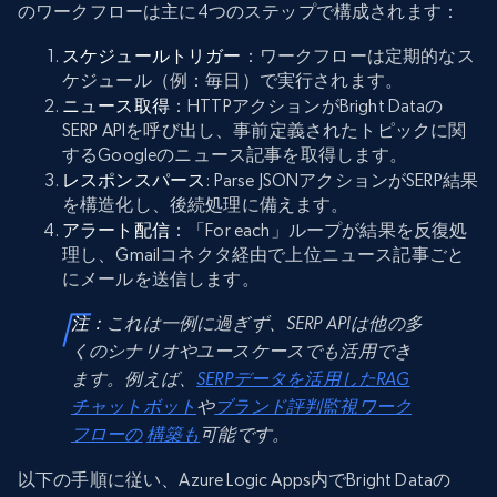
のワークフローは主に4つのステップで構成されます：
スケジュールトリガー
：ワークフローは定期的なス
ケジュール（例：毎日）で実行されます。
ニュース取得
：HTTPアクションがBright Dataの
SERP APIを呼び出し、事前定義されたトピックに関
するGoogleのニュース記事を取得します。
レスポンスパース
: Parse JSONアクションがSERP結果
を構造化し、後続処理に備えます。
アラート配信
：「For each」ループが結果を反復処
理し、Gmailコネクタ経由で上位ニュース記事ごと
にメールを送信します。
注：
これは一例に過ぎず、SERP APIは他の多
くのシナリオやユースケースでも活用でき
ます。例えば、
SERPデータを活用したRAG
チャットボット
や
ブランド評判監視ワーク
フローの
構築も
可能です。
以下の手順に従い、Azure Logic Apps内でBright Dataの