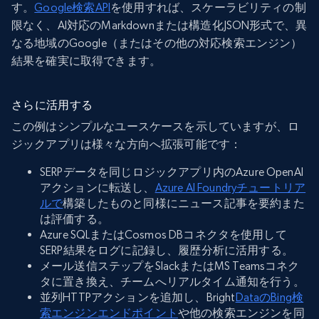
す。
Google検索API
を使用すれば、スケーラビリティの制
限なく、AI対応のMarkdownまたは構造化JSON形式で、異
なる地域のGoogle（またはその他の対応検索エンジン）
結果を確実に取得できます。
さらに活用する
この例はシンプルなユースケースを示していますが、ロ
ジックアプリは様々な方向へ拡張可能です：
SERPデータを同じロジックアプリ内のAzure OpenAI
アクションに転送し、
Azure AI Foundryチュートリア
ルで
構築したものと同様にニュース記事を要約また
は評価する。
Azure SQLまたはCosmos DBコネクタを使用して
SERP結果をログに記録し、履歴分析に活用する。
メール送信ステップをSlackまたはMS Teamsコネク
タに置き換え、チームへリアルタイム通知を行う。
並列HTTPアクションを追加し、Bright
DataのBing検
索エンジンエンドポイント
や他の検索エンジンを同