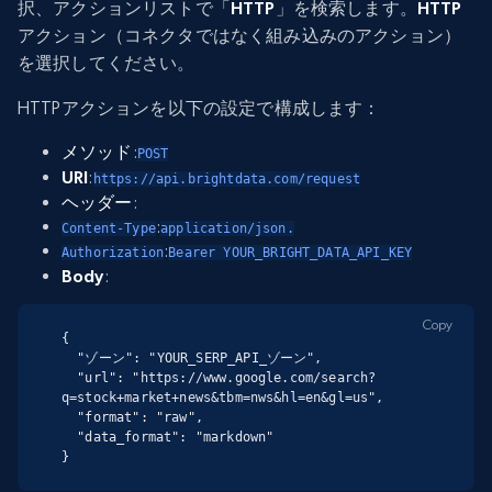
択、アクションリストで「
HTTP
」を検索します。
HTTP
アクション（コネクタではなく組み込みのアクション）
を選択してください。
HTTPアクションを以下の設定で構成します：
メソッド
:
POST
URI
:
https://api.brightdata.com/request
ヘッダー
:
:
Content-Type
application/json.
:
Authorization
Bearer YOUR_BRIGHT_DATA_API_KEY
Body
:
Copy
{

  "ゾーン": "YOUR_SERP_API_ゾーン",

  "url": "https://www.google.com/search?
q=stock+market+news&tbm=nws&hl=en&gl=us",

  "format": "raw",

  "data_format": "markdown"

}