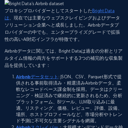
プロキシプロバイダーとしてスタートした
Bright Data
は
、現在では主要なウェブスクレイピングおよびデータ
ソリューション企業へと成長しました。Airbnbデータプ
ロバイダーの中でも、エンタープライズグレードで拡張
性の高いAI対応インフラが特徴です。
Airbnbデータに関しては、Bright Dataは過去の分析とリア
ルタイム情報の両方をサポートする3つの補完的な収集製
品を提供しています：
Airbnbデータセット
: JSON、CSV、Parquet形式で提
供される事前取得済み・精選済みAirbnbデータ。柔
軟なレコードベース課金制を採用。データはクリー
ニング・検証済みで継続的に更新されるため、分析
プラットフォーム、BIツール、LLM取り込みに最
適。リスティング、価格、レビュー、評価、設備、
場所、ホストプロフィールなど、市場分析やトレン
ド予測に不可欠な主要シグナルを網羅。
Airbnbスクレイパー
：大規模オンデマンドデータ抽