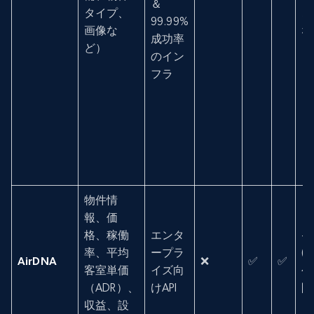
＆
タイプ、
ご
99.99%
画像な
な
成功率
ど）
のイン
フラ
物件情
報、価
格、稼働
エンタ
—
率、平均
ープラ
(
AirDNA
❌
✅
✅
客室単価
イズ向
公
（ADR）、
けAPI
開
収益、設