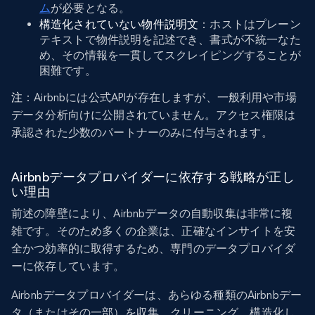
ム
が必要となる。
構造化されていない物件説明文
：ホストはプレーン
テキストで物件説明を記述でき、書式が不統一なた
め、その情報を一貫してスクレイピングすることが
困難です。
注
：Airbnbには公式APIが存在しますが、一般利用や市場
データ分析向けに公開されていません。アクセス権限は
承認された少数のパートナーのみに付与されます。
Airbnbデータプロバイダーに依存する戦略が正し
い理由
前述の障壁により、Airbnbデータの自動収集は非常に複
雑です。そのため多くの企業は、正確なインサイトを安
全かつ効率的に取得するため、専門のデータプロバイダ
ーに依存しています。
Airbnbデータプロバイダーは、あらゆる種類のAirbnbデー
タ（またはその一部）を収集、クリーニング、構造化し