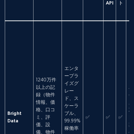
API
ト
エンタ
ープラ
1240万件
イズグ
以上の記
単
レー
録（物件
発
ド、ス
情報、価
月
ケーラ
格、口コ
次
Bright
ブル、
ミ、評
✅
✅
✅
四
Data
99.99%
価、設
期
稼働率
備、物件
半