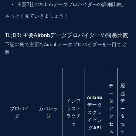
主要7社のAirbnbデータプロバイダーの詳細比較。
さっそく見ていきましょう！
TL;DR: 主要Airbnbデータプロバイダーの簡易比較
下記の表で主要なAirbnbデータプロバイダーを一目で比
較：
デ
履
ー
歴
Airbnb
インフ
タ
デ
データ
デ
プロバイ
カバレッ
ラスト
ア
ー
スクレ
タ
ダー
ジ
ラクチ
ク
タ
イピン
ャ
セ
セ
グAPI
ス
ッ