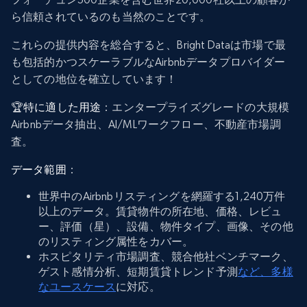
ら信頼されているのも当然のことです。
これらの提供内容を総合すると、Bright Dataは市場で最
も包括的かつスケーラブルなAirbnbデータプロバイダー
としての地位を確立しています！
🏆
特に適した用途
：エンタープライズグレードの大規模
Airbnbデータ抽出、AI/MLワークフロー、不動産市場調
査。
データ範囲
：
世界中のAirbnbリスティングを網羅する1,240万件
以上のデータ。賃貸物件の所在地、価格、レビュ
ー、評価（星）、設備、物件タイプ、画像、その他
のリスティング属性をカバー。
ホスピタリティ市場調査、競合他社ベンチマーク、
ゲスト感情分析、短期賃貸トレンド予測
など、多様
なユースケース
に対応。