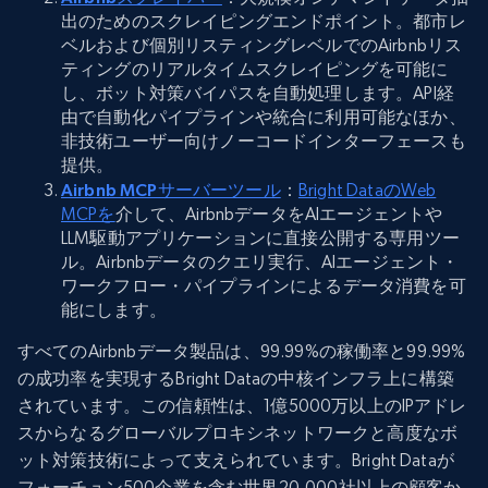
出のためのスクレイピングエンドポイント。都市レ
ベルおよび個別リスティングレベルでのAirbnbリス
ティングのリアルタイムスクレイピングを可能に
し、ボット対策バイパスを自動処理します。API経
由で自動化パイプラインや統合に利用可能なほか、
非技術ユーザー向けノーコードインターフェースも
提供。
Airbnb MCPサーバーツール
：
Bright DataのWeb
MCPを
介して、AirbnbデータをAIエージェントや
LLM駆動アプリケーションに直接公開する専用ツー
ル。Airbnbデータのクエリ実行、AIエージェント・
ワークフロー・パイプラインによるデータ消費を可
能にします。
すべてのAirbnbデータ製品は、99.99%の稼働率と99.99%
の成功率を実現するBright Dataの中核インフラ上に構築
されています。この信頼性は、1億5000万以上のIPアドレ
スからなるグローバルプロキシネットワークと高度なボ
ット対策技術によって支えられています。Bright Dataが
フォーチュン500企業を含む世界20,000社以上の顧客か