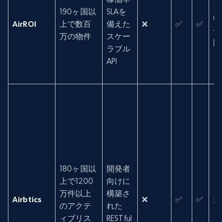
—
190ヶ国以
SLAを
(
AirROI
上で数百
備えた
❌
✅
✅
公
万の物件
スケー
開
ラブル
API
180ヶ国以
開発者
上で1200
向けに
万件以上
構築さ
Airbtics
❌
✅
✅
週
のアクテ
れた
ィブリス
RESTful