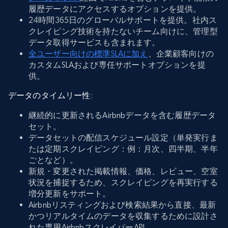
履歴データにアクセスするオプションを提供。
24時間365日のグローバルサポートを提供。社内ス
クレイピング技術を持たないチーム向けに、管理型
データ取得サービスも含まれます。
全ユーザー向けの標準SLAに加え
、企業顧客向けの
カスタムSLAおよび専任サポートオプションを提
供。
データのタイムリー性
:
継続的に更新されるAirbnbデータを含む履歴データ
セット。
データセットの配信スケジュール設定（単発実行ま
たは定期スクレイピング：例：月次、四半期、半年
ごとなど）。
新規・変更された掲載情報、価格、レビュー、空室
状況を捕捉するため、スクレイピングを再実行する
増分更新をサポート。
Airbnbリスティングおよび検索結果から直接、最新
かつリアルタイムのデータを収集するために設計さ
れた専用AirbnbスクレイパーAPI。