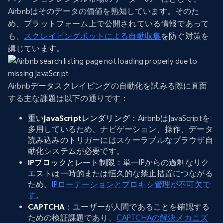
Airbnbはそのデータの価値を熟知しています。そのた
め、プラットフォーム上で公開されている情報であって
も、
スクレイピングボットによる自動収集
を防ぐ対策を
講じています。
Airbnbデータスクレイピングの自動化を試みる際に直面
する主な課題は以下の通りです：
重いJavaScriptレンダリング
：AirbnbはJavaScriptを
多用しているため、ナビゲーション、操作、データ
読み込みのトリガーにはスケーラブルなブラウザ自
動化システムが必要です。
IPブロックとレート制限
：単一IPからの過剰なリク
エストは一時的または恒久的な禁止措置につながる
ため、
IPローテーションとプロキシ管理が不可欠で
す
。
CAPTCHA
：ユーザーが人間であることを確認する
ための検証課題であり、
CAPTCHAの解決メカニズ