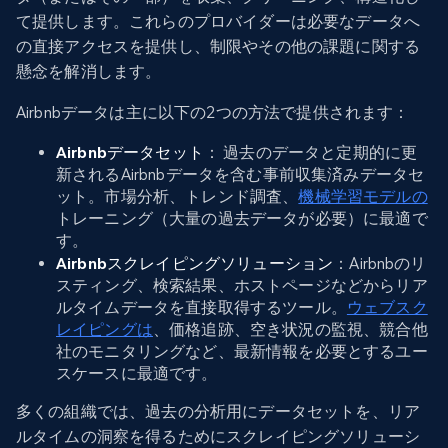
て提供します。これらのプロバイダーは必要なデータへ
の直接アクセスを提供し、制限やその他の課題に関する
懸念を解消します。
Airbnbデータは主に以下の2つの方法で提供されます：
Airbnbデータセット
： 過去のデータと定期的に更
新されるAirbnbデータを含む事前収集済みデータセ
ット。市場分析、トレンド調査、
機械学習モデルの
トレーニング（大量の過去データが必要）に最適で
す。
Airbnbスクレイピングソリューション
：Airbnbのリ
スティング、検索結果、ホストページなどからリア
ルタイムデータを直接取得するツール。
ウェブスク
レイピングは
、価格追跡、空き状況の監視、競合他
社のモニタリングなど、最新情報を必要とするユー
スケースに最適です。
多くの組織では、過去の分析用にデータセットを、リア
ルタイムの洞察を得るためにスクレイピングソリューシ