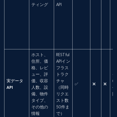
ティング
API
ホスト、
RESTful
住所、価
APIイン
格、レビ
フラス
ュー、評
トラク
—
実データ
価、収容
チャ
(
✅
❌
❌
API
人数、設
（同時
公
備、物件
リクエ
開
タイプ、
スト数
その他の
50件ま
情報
で）