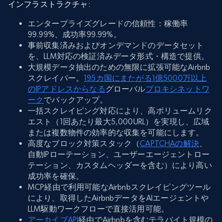
インフラストラクチャ
:
エンタープライズグレードの信頼性：稼働率
99.99%、成功率99.99%。
事前収集済みおよびオンデマンドのデータセット
を、LLM対応の検証済みデータ形式・構造で提供。
大規模データ抽出のための無限に拡張可能なAirbnb
スクレイパー。
195カ国にまたがる1億5000万以上
のIPアドレスからなる
グローバル
プロキシネットワ
ーク
でバックアップ。
一括スクレイピング対応により、高ボリュームリク
エスト（1回あたり最大5,000URL）を実現し、広域
または複数物件の効率的な収集を可能にします。
高度なブロック対策スタック（
CAPTCHAの解決
、
自動IPローテーション、ユーザーエージェントロー
テーション、カスタムヘッダーを含む）により高い
成功率を確保。
MCP経由で利用可能なAirbnbスクレイピングツール
により、取得したAirbnbデータをAIエージェントや
LLM駆動ワークフローで直接活用可能。
アーカイブAPI
経由でAirbnbを含むテラバイト規模の