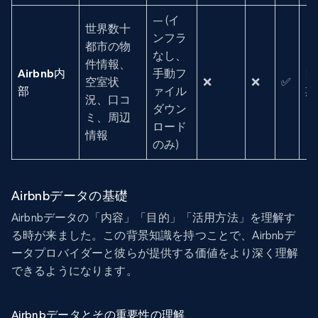
— (イ
世界数十
ンフラ
都市の物
なし、
件情報、
Airbnb内
手動フ
四
空室状
❌
❌
✅
部
ァイル
期
況、口コ
ダウン
ミ、周辺
ロード
情報
のみ)
Airbnbデータの基礎
Airbnbデータの「内容」「目的」「活用方法」を理解す
る時が来ました。この背景知識を持つことで、Airbnbデ
ータプロバイダーと彼らが提供する価値をより深く理解
できるようになります。
Airbnbデータとその重要性の理解