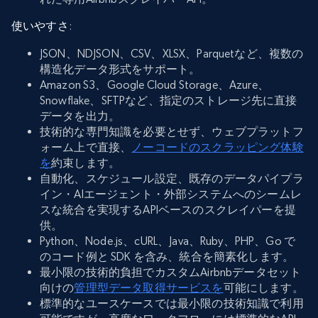
使いやすさ
:
JSON、NDJSON、CSV、XLSX、Parquetなど、複数の
構造化データ形式をサポート。
Amazon S3、Google Cloud Storage、Azure、
Snowflake、SFTPなど、指定のストレージ先に直接
データを出力。
技術的な専門知識を必要とせず、ウェブプラットフ
ォーム上で直接、
ノーコードのスクラッピング体験
を
約束します。
自動化、スケジュール設定、既存のデータパイプラ
イン・AIエージェント・外部システムへのシームレ
スな統合を実現するAPIベースのスクレイパーを提
供。
Python、Node.js、cURL、Java、Ruby、PHP、Go で
のコード例と SDK を含み、統合を簡素化します。
最小限の技術的負担でカスタムAirbnbデータセット
向けの
管理型データ取得サービスを
可能にします。
標準的なユースケースでは最小限の技術知識で利用