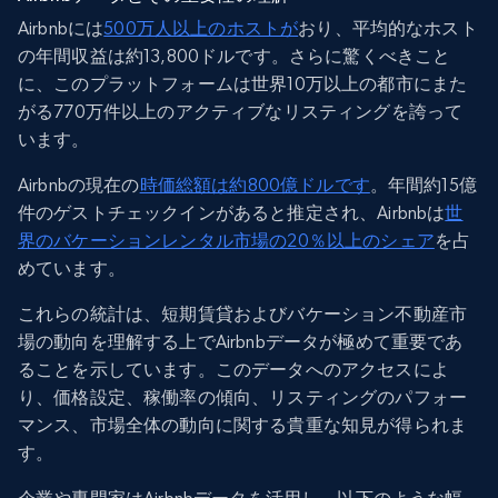
Airbnbには
500万人以上のホストが
おり、平均的なホスト
の年間収益は約13,800ドルです。さらに驚くべきこと
に、このプラットフォームは世界10万以上の都市にまた
がる770万件以上のアクティブなリスティングを誇って
います。
Airbnbの現在の
時価総額は約800億ドルです
。年間約15億
件のゲストチェックインがあると推定され、Airbnbは
世
界のバケーションレンタル市場の20％以上のシェア
を占
めています。
これらの統計は、短期賃貸およびバケーション不動産市
場の動向を理解する上でAirbnbデータが極めて重要であ
ることを示しています。このデータへのアクセスによ
り、価格設定、稼働率の傾向、リスティングのパフォー
マンス、市場全体の動向に関する貴重な知見が得られま
す。