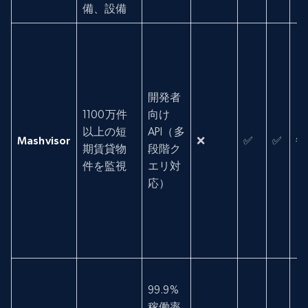
備、設備
開発者
1100万件
向け
以上の短
API（多
Mashvisor
❌
✅
✅
毎
期賃貸物
段階ク
件を監視
エリ対
応）
99.9%
稼働率