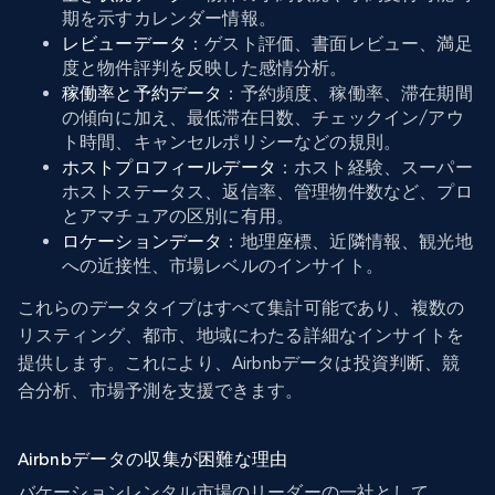
期を示すカレンダー情報。
レビューデータ
：ゲスト評価、書面レビュー、満足
度と物件評判を反映した感情分析。
稼働率と予約データ
：予約頻度、稼働率、滞在期間
の傾向に加え、最低滞在日数、チェックイン/アウ
ト時間、キャンセルポリシーなどの規則。
ホストプロフィールデータ
：ホスト経験、スーパー
ホストステータス、返信率、管理物件数など、プロ
とアマチュアの区別に有用。
ロケーションデータ
：地理座標、近隣情報、観光地
への近接性、市場レベルのインサイト。
これらのデータタイプはすべて集計可能であり、複数の
リスティング、都市、地域にわたる詳細なインサイトを
提供します。これにより、Airbnbデータは投資判断、競
合分析、市場予測を支援できます。
Airbnbデータの収集が困難な理由
バケーションレンタル市場のリーダーの一社として、