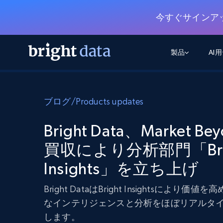
今すぐサインア
製品
AI
ウェブアクセスAPI
マルチモーダルトレーニング
WEBアクセスAPI
ツール
ブログ
/
Products updates
Web Unlocker API
動画と音声データ
Web Unlocker API
から始まる
$1/1k req
1つのAPIでブロックとCAPTCHAを解
より多くのデータで、より少ない障
FREE TIER
Bright Data、Market Be
ーニング
統合
Discover API
FREE
から始まる
クロールAPI
買収により分析部門「Bri
ビデオフィード – VLA対応済み
$1/1k req
Always live web discovery for agents
ブラウザ拡張機能
ヒューマノイドロボットのポリシー
めの継続的かつターゲットを絞った
Insights」を立ち上げ
SERP API
SERP API
から始まる
画を取得
ネットワークステータス
$1/1k req
オンデマンドですばやく容易に検索
FREE TIER
ンをスクレイピング
データパッケージ
Bright DataはBright Insightsにより価
グーグル
ビング
ダックダックゴ
から始まる
Scraping Browser
あらゆる業界向けのLLM対応データセ
$5/GB
なインテリジェンスと分析をほぼリアルタ
ヤンデックス
入手
Scraping Browser
します。