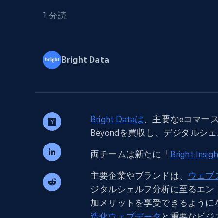
組み込みのブロック解除とホスティ
プロキシサービス
よるスクレイピングブラウザの設定
1 分読
住宅用プロキシ
から始まる
$5
$2.5/G
50% OFF
Bright Data
プロキシサービス
から始まる
ISPプロキシ
$1.3/IP
住宅用プロキシ
50% OFF
400M+ 実際のピアデバイスからのグ
バルIP
Bright Dataは
、主要なeコマース
データセンタープロキシ
効率的なデータ抽出を実現する高速
Beyondを買収し、デジタル
性の高いプロキシ
両チームは新たに「
Bright Insigh
主要企業やブランドは、
ウェブ
ジタルシェルフ分析に至るエン
加メリットを享受できるように
造化ウェブデータ
と重要なビジ