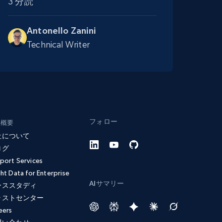
3 分読
Antonello Zanini
Technical Writer
フォロー
社概要
社について
ログ
port Services
ght Data for Enterprise
AIサマリー
ーススタディ
ラストセンター
eers