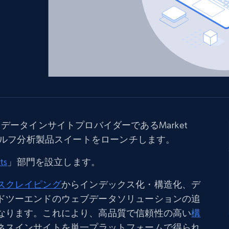
ングに
ソーシャルメディア
不動産
Data Firehose
ビデオ
Real-time web data, delivered as it’s
collected
から始まる
データセンタープロキシ
$0.9/IP
B
ISPプロキシ
ロー
70万以上の完全準拠の静的住宅用プロキシ
データインサイトプロバイダーであるMarket
で信頼
シェルフ分析製品スイートをローンチします。
ts
」部門を設立します。
スクレイピング
からインデックス化・構造化、デ
ドツーエンドのウェブデータソリューションの追
なります。これにより、高品質で信頼性の高い
構
ネスインサイトを単一プラットフォームで得られ