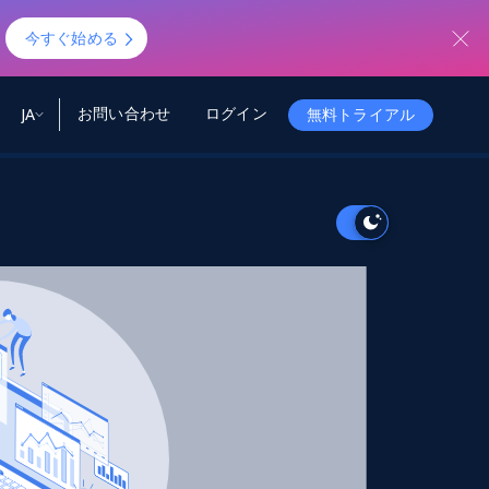
！
今すぐ始める
お問い合わせ
ログイン
JA
無料トライアル
ータ
ータと洞察
ソース
会社情報
Startup Program
Retail Intelligence
から始まる
NEW
リテールインサイト
$2000/mo
リアルタイムのECインサイトとAI搭載レコ
メンデーションを提供
パートナープログラム
Demo Agents
Managed Data
から始まる
マネージドデータサービス
$1500/mo
Acquisition
トラストセンター
カスタマイズされたエンタープライズグレ
Integrations
ードのデータ収集
SDK Bright
Deep Lookup
BETA
ウェブデータで複雑検索
Bright Initiative