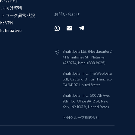
問い合わせ
レス向け資料
お問い合わせ
ットワーク異常状況
ght VPN
ht Initiative
Bright Data Ltd. (Headquarters),
4 Hamahshev St., Netanya
4250714, Israel (POB 8025).
Bright Data, Inc., The Web Data
Loft, 625 2nd St., San Francisco,
CA 94107, United States.
Bright Data, Inc., 500 7th Ave,
9th Floor Office 9A1234, New
York, NY 10018, United States.
IPPNグループ株式会社