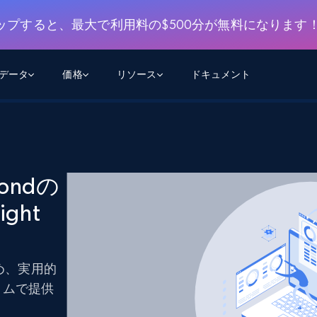
ップすると、最大で利用料の$500分が無料になります
用データ
価格
リソース
ドキュメント
AGENTIC WEB EXECUTION
データフィード
データ
デ
デ
リ
学習ハブ
検索と抽出
スクレーパー
スクレイパーAPI
から始まる
$1
$0.75/1k rec
決
壁でトレ
AIアプリがWebを検索・クロールできるよう
600以上のウェブサイトからリアルタイム
FREE TIER
yondの
にする
データを取得
ブログ
Scraper Studio
リンクトイン
eコマース
から始まる
ght
エージェントブラウザ
$1/1k req
ソーシャルメディア
チャットGPT
ケーススタディ
FREE TIER
学習のた
エージェントがウェブサイトを閲覧し、行動
AIスクレイパースタジオ
ウェブ動
できるようにする
から始まる
どのサイトもデータパイプラインに変換
データセットマーケットプレイス
オンラインセミナー
エンジ
$250/100K rec
ブライトデータMCP
FREE
値を高め、実用的
データセットマーケットプレイス
ウェブを解き放つオールインワンツールキッ
から始まる
プロキシロケーション
Data Firehose
ットを
ト
事前収集された600以上のドメインからの
$0.2/1k HTML
イムで提供
データ
リンクトイン
eコマース
マスタークラス