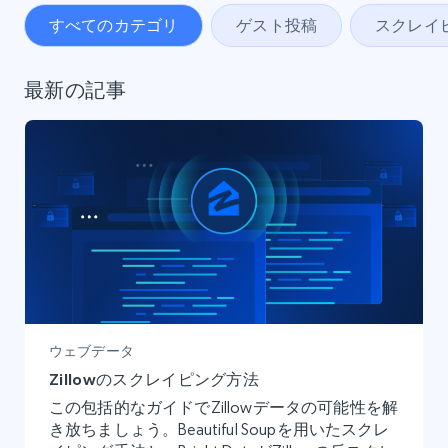
すべてのカテゴリ
ゲスト投稿
スクレイ
最新の記事
ウェブデータ
Zillowのスクレイピング方法
この包括的なガイドでZillowデータの可能性を解
き放ちましょう。Beautiful Soupを用いたスクレ