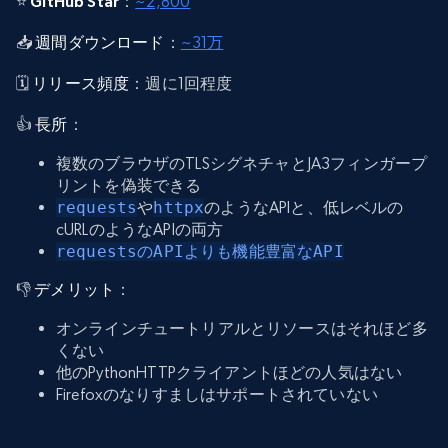
⭐
GitHub Star
：
~2,800
📥
週間ダウンロード
：
~31万
🗓️
リリース頻度
：週に1回程度
👍
長所
：
複数のブラウザのTLSシグネチャとJA3フィンガープ
リントを偽装できる
requests
や
httpx
のようなAPIと、低レベルの
cURLのようなAPIの両方
requestsのAPIよりも機能豊富なAPI
👎
デメリット
：
オンラインチュートリアルとリソースはそれほど多
くない
他のPythonHTTPクライアントほどの人気はない
Firefoxのなりすましはサポートされていない