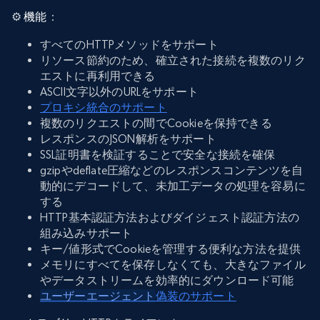
⚙️
機能
：
すべてのHTTPメソッドをサポート
リソース節約のため、確立された接続を複数のリク
エストに再利用できる
ASCII文字以外のURLをサポート
プロキシ統合のサポート
複数のリクエストの間でCookieを保持できる
レスポンスのJSON解析をサポート
SSL証明書を検証することで安全な接続を確保
gzipやdeflate圧縮などのレスポンスコンテンツを自
動的にデコードして、未加工データの処理を容易に
する
HTTP基本認証方法およびダイジェスト認証方法の
組み込みサポート
キー/値形式でCookieを管理する便利な方法を提供
メモリにすべてを保存しなくても、大きなファイル
やデータストリームを効率的にダウンロード可能
ユーザーエージェント
偽装のサポート