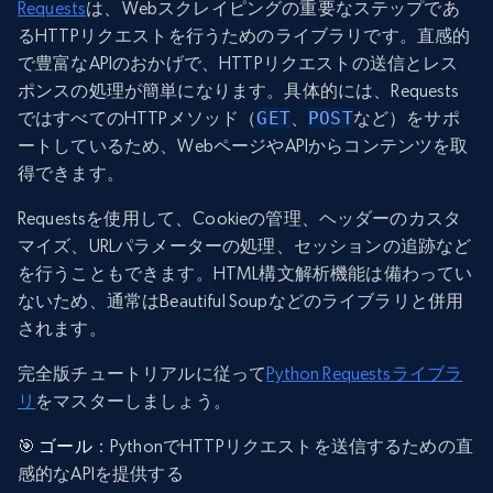
Requests
は、Webスクレイピングの重要なステップであ
るHTTPリクエストを行うためのライブラリです。直感的
で豊富なAPIのおかげで、HTTPリクエストの送信とレス
ポンスの処理が簡単になります。具体的には、Requests
ではすべてのHTTPメソッド（
GET
、
POST
など）をサポ
ートしているため、WebページやAPIからコンテンツを取
得できます。
Requestsを使用して、Cookieの管理、ヘッダーのカスタ
マイズ、URLパラメーターの処理、セッションの追跡など
を行うこともできます。HTML構文解析機能は備わってい
ないため、通常はBeautiful Soupなどのライブラリと併用
されます。
完全版チュートリアルに従って
Python Requestsライブラ
リ
をマスターしましょう。
🎯
ゴール
：PythonでHTTPリクエストを送信するための直
感的なAPIを提供する