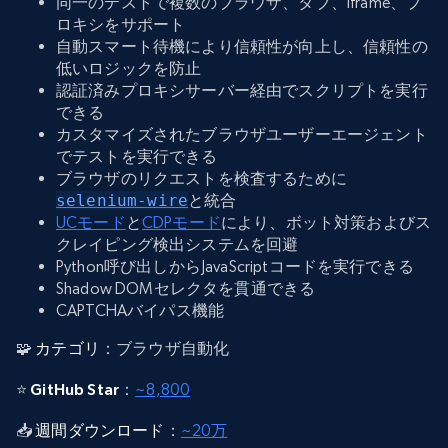
同一のテストで複数のブラウザ、タブ、iframe、プ
ロキシをサポート
自動スマート待機により信頼性が向上し、信頼性の
低いロジックを防止
認証済みプロキシサーバー経由でスクリプトを実行
できる
カスタマイズされたブラウザユーザーエージェント
でテストを実行できる
ブラウザのリクエストを検査するために
selenium-wire
と統合
UCモード
と
CDPモード
により、ボット対策およびス
クレイピング検出システムを回避
Python呼び出しからJavaScriptコードを実行できる
Shadow DOMセレクタを貫通できる
CAPTCHAバイパス機能
🧩
カテゴリ
：ブラウザ自動化
⭐
GitHub Star
：
~8,800
📥
週間ダウンロード
：
~20万