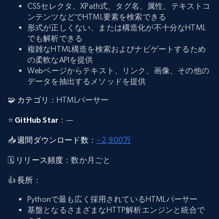
CSSセレクタ、XPath式、タグ名、属性、テキストコ
ンテンツなどでHTML要素を検索できる
形式が正しくない、または構造化が不十分なHTML
でも解析できる
複雑なHTML構造を検索およびナビゲートするため
の柔軟なAPIを提供
Webページからテキスト、リンク、画像、その他の
データを抽出するメソッドを提供
🧩
カテゴリ
：HTMLパーサー
⭐
GitHub Star
：—
📥
週間ダウンロード数
：
~2,900万
🗓️
リリース頻度
：数か月ごと
👍
長所
：
Pythonで最も広く採用されているHTMLパーサー
基盤となるさまざまなHTTP解析エンジンと統合で