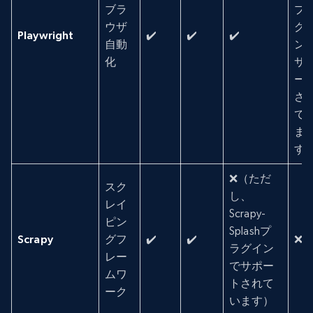
ブラ
プ
ウザ
グ
Playwright
✔️
✔️
✔️
自動
ン
化
サ
ー
さ
て
ま
す
❌（ただ
スク
し、
レイ
Scrapy-
ピン
Splashプ
Scrapy
グフ
✔️
✔️
❌
ラグイン
レー
でサポー
ムワ
トされて
ーク
います）