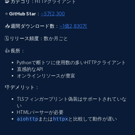
🧩
カテゴリ
：HTTPクライアント
⭐
GitHub Star
：
~5万2,300
📥
週間ダウンロード数
：
~1億2,830万
🗓️
リリース頻度
：数か月ごと
👍
長所
：
Pythonで断トツに使用数の多いHTTPクライアント
直感的なAPI
オンラインリソースが豊富
👎
デメリット
：
TLSフィンガープリント偽装はサポートされていな
い
HTMLパーサーが必要
aiohttp
または
httpx
と比較して動作が遅い