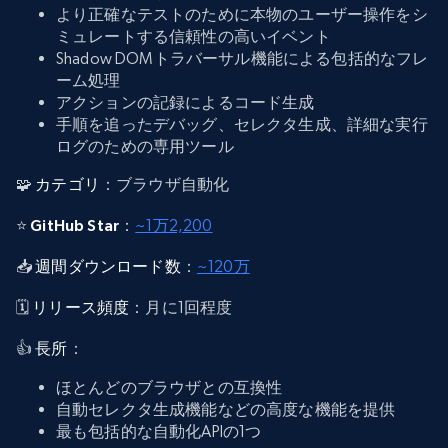
より正確なテストのために本物のユーザー操作をシ
ミュレートする信頼性の高いイベント
Shadow DOMトラバーサル機能による包括的なフレ
ーム処理
アクションの記録によるコード生成
手順を追ったデバッグ、セレクタ生成、詳細な実行
ログのための専用ツール
🧩
カテゴリ
：ブラウザ自動化
⭐
GitHub Star
：
~1万2,200
📥
週間ダウンロード数
：
~120万
🗓️
リリース頻度
：月に1回程度
👍
長所
：
ほとんどのブラウザとの互換性
自動セレクタ生成機能などの高度な機能を提供
最も包括的な自動化APIの1つ