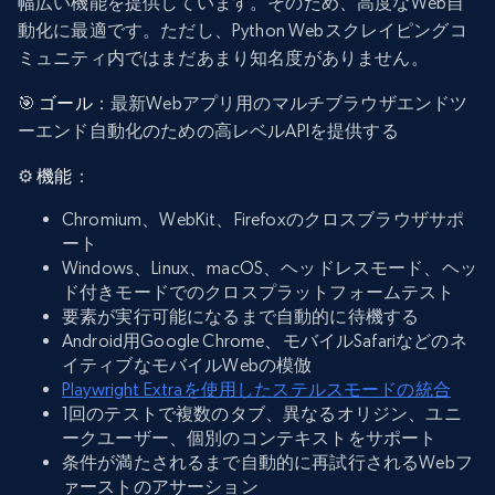
幅広い機能を提供しています。そのため、高度なWeb自
動化に最適です。ただし、Python Webスクレイピングコ
ミュニティ内ではまだあまり知名度がありません。
🎯
ゴール
：最新Webアプリ用のマルチブラウザエンドツ
ーエンド自動化のための高レベルAPIを提供する
⚙️
機能
：
Chromium、WebKit、Firefoxのクロスブラウザサポ
ート
Windows、Linux、macOS、ヘッドレスモード、ヘッ
ド付きモードでのクロスプラットフォームテスト
要素が実行可能になるまで自動的に待機する
Android用Google Chrome、モバイルSafariなどのネ
イティブなモバイルWebの模倣
Playwright Extraを使用したステルスモードの統合
1回のテストで複数のタブ、異なるオリジン、ユニ
ークユーザー、個別のコンテキストをサポート
条件が満たされるまで自動的に再試行されるWebフ
ァーストのアサーション