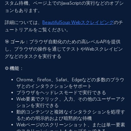
スタム待機、ページ上でのJavaScriptの実行などのオプシ
ョンもあります。
詳細については、
BeautifulSoup Webスクレイピング
のチ
ュートリアルをご覧ください。
🎯
ゴール
：ブラウザ自動化のための高レベルAPIを提供
し、ブラウザの操作を通じてテストやWebスクレイピン
グなどのタスクを実行する
⚙️
機能
：
Chrome、Firefox、Safari、Edgeなどの多数のブラウ
ザとのインタラクションをサポート
ブラウザをヘッドレスモードで実行できる
Web要素でクリック、入力、その他のユーザーアク
ションを実行できる
動的コンテンツと複雑なインタラクションを処理す
るための明示的および暗黙的な待機
Webページのスクリーンショット、または単一要素