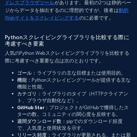
ドレスブラウザツール
があります。最初の2つは静的ペー
ジからデータを抽出するのに理想的ですが、後者は
動的
Webサイトをスクレイピングする
のに必要です。
Pythonスクレイピングライブラリを比較する際に
考慮すべき要素
人気のPython Webスクレイピングライブラリを比較する
際に考慮すべき重要な点は次のとおりです。
ゴール
：ライブラリの主な目標または使用目的。
機能
：Pythonスクレイピングツールが提供する主な
機能と性能。
カテゴリ
：ライブラリのタイプ（HTTPクライアン
ト、ブラウザ自動化など）。
GitHub Star
：プロジェクトがGitHubで獲得したス
ターの数。コミュニティの関心度を反映する。
週間ダウンロード数
：pipでのダウンロード頻度
で、人気度と使用状況を示す。
リリース頻度
：ライブラリが更新される、または新