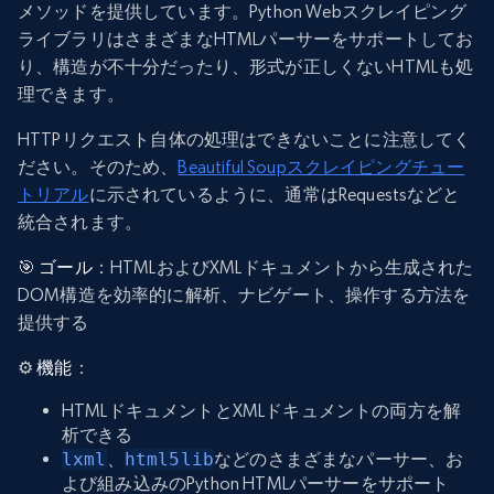
メソッドを提供しています。Python Webスクレイピング
ライブラリはさまざまなHTMLパーサーをサポートしてお
り、構造が不十分だったり、形式が正しくないHTMLも処
理できます。
HTTPリクエスト自体の処理はできないことに注意してく
ださい。そのため、
Beautiful Soupスクレイピングチュー
トリアル
に示されているように、通常はRequestsなどと
統合されます。
🎯
ゴール
：HTMLおよびXMLドキュメントから生成された
DOM構造を効率的に解析、ナビゲート、操作する方法を
提供する
⚙️
機能
：
HTMLドキュメントとXMLドキュメントの両方を解
析できる
lxml
、
html5lib
などのさまざまなパーサー、お
よび組み込みのPython HTMLパーサーをサポート