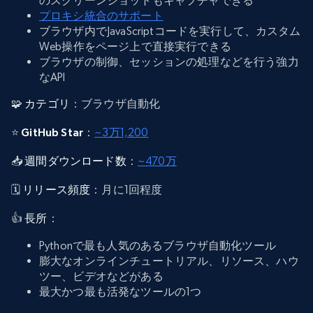
のスクリーンショットもキャプチャできる
プロキシ統合のサポート
ブラウザ内でJavaScriptコードを実行して、カスタム
Web操作をページ上で直接実行できる
ブラウザの制御、セッションの処理などを行う強力
なAPI
🧩
カテゴリ
：ブラウザ自動化
⭐
GitHub Star
：
~3万1,200
📥
週間ダウンロード数
：
~470万
🗓️
リリース頻度
：月に1回程度
👍
長所
：
Pythonで最も人気のあるブラウザ自動化ツール
膨大なオンラインチュートリアル、リソース、ハウ
ツー、ビデオなどがある
最大かつ最も活発なツールの1つ