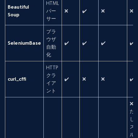
HTML
Beautiful
パー
❌
✔️
❌
❌
Soup
サー
ブラ
ウザ
SeleniumBase
✔️
✔️
✔️
✔️
自動
化
HTTP
クラ
curl_cffi
✔️
❌
❌
✔️
イア
ント
❌
だ
し
ス
ル