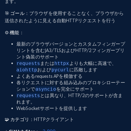
ます。
🎯
ゴール
：ブラウザを使用することなく、ブラウザから
送信されたように見える自動HTTPリクエストを行う
⚙️
機能
：
最新のブラウザバージョンとカスタムフィンガープ
リントを含むJA3/TLSおよびHTTP/2フィンガープリ
ント偽装のサポート
requests
または
httpx
よりも大幅に高速で、
aiohttp
および
pycurl
に匹敵します
よくあるrequests APを模倣する
各リクエストに対する組み込みのプロキシローテー
ションで
asyncio
を完全にサポート
requests
とは異なり、HTTP/2のサポートが含ま
れます。
WebSocketサポートを提供します
🧩
カテゴリ
：HTTPクライアント