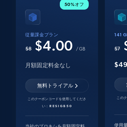
50%オフ
従量課金プラン
141
$4.00
$8
$7
/ GB
$4
月額固定料金なし
無料トライアル
この
このクーポンコードを使用してくださ
い：
RESIGB50
使用
当社のプロキシを月額固定料