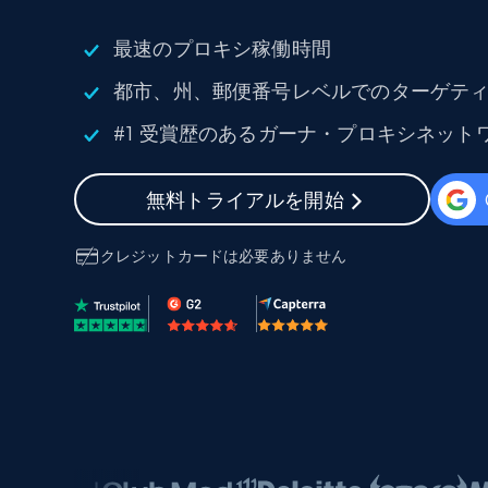
組み込みのブロック解除とホスティ
プロキシサービス
よるスクレイピングブラウザの設定
最速のプロキシ稼働時間
住宅用プロキシ
から始まる
都市、州、郵便番号レベルでのターゲティン
$5
$2.5/G
50% OFF
#1 受賞歴のあるガーナ・プロキシネット
プロキシサービス
から始まる
ISPプロキシ
$1.3/IP
住宅用プロキシ
50% OFF
無料トライアルを開始
400M+ 実際のピアデバイスからのグ
バルIP
クレジットカードは必要ありません
データセンタープロキシ
効率的なデータ抽出を実現する高速
性の高いプロキシ