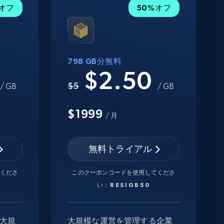
%オフ
50%オフ
798 GB分無料
0
$2.50
$5
/ GB
/ GB
$1999
/ 月
無料トライアル
くださ
このクーポンコードを使用してくださ
い：
RESIGB50
大規
大規模な運営を管理する企業