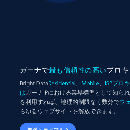
ガーナで
最も信頼性の高い
プロキ
Bright Data
Residential
、
Mobile
、
ISPプロ
は
ガーナIPにおける業界標準として知られてい
を利用すれば、地理的制限なく数分で
ウ
らゆるウェブサイトを解放できます。
無料トライアル