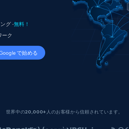
ングに
ソーシャルメディア
不動産
Data Firehose
ビデオ
Real-time web data, delivered as it’s
collected
から始まる
データセンタープロキシ
グ -
無料！
$0.9/IP
B
ワーク
ISPプロキシ
Google で始める
ロー
70万以上の完全準拠の静的住宅用プロキシ
で信頼
世界中の20,000+人のお客様から信頼されています。