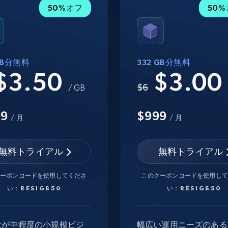
50%オフ
50
 GB分無料
332 GB分無料
$3.50
$3.0
$6
/ GB
99
$999
/ 月
/ 月
無料トライアル
無料トライアル
クーポンコードを使用してくださ
このクーポンコードを使用して
い：
RESIGB50
い：
RESIGB50
量が中程度の小規模ビジ
幅広い運用ニーズのある