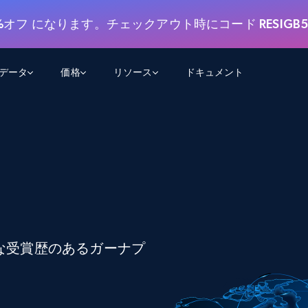
%オフ
になります。チェックアウト時にコード
RESIGB
用データ
価格
リソース
ドキュメント
AGENTIC WEB EXECUTION
データフィード
データ
デ
デ
リ
学習ハブ
検索と抽出
スクレーパー
スクレイパーAPI
から始まる
$1
$0.75/1k rec
決
壁でトレ
AIアプリがWebを検索・クロールできるよう
600以上のウェブサイトからリアルタイム
FREE TIER
にする
データを取得
ブログ
Scraper Studio
リンクトイン
eコマース
から始まる
エージェントブラウザ
$1/1k req
ソーシャルメディア
チャットGPT
ケーススタディ
FREE TIER
学習のた
エージェントがウェブサイトを閲覧し、行動
AIスクレイパースタジオ
ウェブ動
できるようにする
から始まる
どのサイトもデータパイプラインに変換
データセットマーケットプレイス
オンラインセミナー
エンジ
$250/100K rec
適な受賞歴のあるガーナプ
ブライトデータMCP
FREE
データセットマーケットプレイス
ウェブを解き放つオールインワンツールキッ
から始まる
プロキシロケーション
Data Firehose
ットを
ト
事前収集された600以上のドメインからの
$0.2/1k HTML
データ
リンクトイン
eコマース
マスタークラス