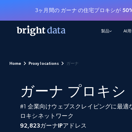
3ヶ月間の ガーナ の住宅プロキシが
50
製品
AI
ウェブアクセスAPI
マルチモーダルトレーニング
WEBアクセスAPI
ツール
Home
Proxy locations
ガーナ
Web Unlocker API
動画と音声データ
Web Unlocker API
から始まる
$1/1k req
1つのAPIでブロックとCAPTCHAを解
より多くのデータで、より少ない障
FREE TIER
ーニング
統合
Discover API
FREE
から始まる
クロールAPI
ガーナ プロキシ
ビデオフィード – VLA対応済み
$1/1k req
Always live web discovery for agents
ブラウザ拡張機能
ヒューマノイドロボットのポリシー
めの継続的かつターゲットを絞った
SERP API
SERP API
から始まる
画を取得
ネットワークステータス
$1/1k req
オンデマンドですばやく容易に検索
FREE TIER
#1 企業向けウェブスクレイピングに最
ンをスクレイピング
データパッケージ
グーグル
ビング
ダックダックゴ
ロキシネットワーク
から始まる
Scraping Browser
あらゆる業界向けのLLM対応データセ
$5/GB
ヤンデックス
入手
92,823
ガーナIPアドレス
Scraping Browser