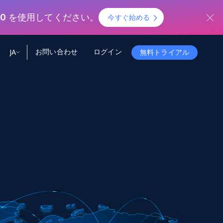
50
を使用してください。
今すぐ始める
お問い合わせ
ログイン
JA
無料トライアル
ータ
ータと洞察
ソース
会社情報
Startup Program
Retail Intelligence
から始まる
NEW
リテールインサイト
$2000/mo
リアルタイムのECインサイトとAI搭載レコ
メンデーションを提供
パートナープログラム
Demo Agents
Managed Data
から始まる
マネージドデータサービス
$1500/mo
Acquisition
トラストセンター
カスタマイズされたエンタープライズグレ
Integrations
ードのデータ収集
SDK Bright
Deep Lookup
BETA
ウェブデータで複雑検索
Bright Initiative