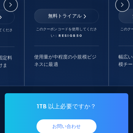
無料トライアル
このクーポンコードを使用してくださ
このク
てくださ
い：
RESIGB50
使用量が中程度の小規模ビジ
幅広い
固定料
ネスに最適
模チー
けま
1TB 以上必要ですか？
お問い合わせ