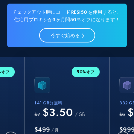
チェックアウト時にコード RESI50 を使用すると、
住宅用プロキシが3ヶ月間50％オフになります！
今すぐ始める
%オフ
50%オフ
141 GB分無料
332 
$3.50
$
B
$7
/ GB
$6
$499
$99
/ 月