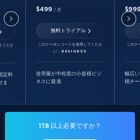
$499
$99
/ 月
無料トライアル
このクーポンコードを使用してくださ
このク
てくださ
い：
RESIGB50
使用量が中程度の小規模ビジ
幅広い
固定料
ネスに最適
模チー
けま
1TB 以上必要ですか？