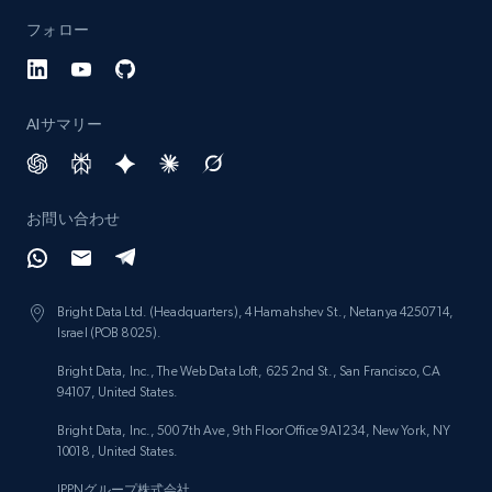
フォロー
AIサマリー
お問い合わせ
Bright Data Ltd. (Headquarters), 4 Hamahshev St., Netanya 4250714,
Israel (POB 8025).
Bright Data, Inc., The Web Data Loft, 625 2nd St., San Francisco, CA
94107, United States.
Bright Data, Inc., 500 7th Ave, 9th Floor Office 9A1234, New York, NY
10018, United States.
IPPNグループ株式会社