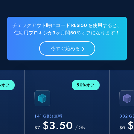
チェックアウト時にコード RESI50 を使用すると、
住宅用プロキシが3ヶ月間50％オフになります！
今すぐ始める
%オフ
50%オフ
141 GB分無料
332 
$3.50
$
B
$7
/ GB
$6