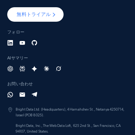
無料トライアル
フォロー
AIサマリー
お問い合わせ
Bright Data Ltd. (Headquarters), 4 Hamahshev St., Netanya 4250714,
Israel (POB 8025).
Bright Data, Inc., The Web Data Loft, 625 2nd St., San Francisco, CA
94107, United States.