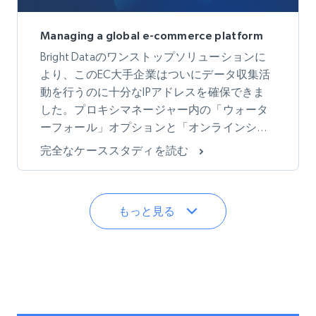
Managing a global e-commerce platform
Bright Dataのワンストップソリューションに
より、このEC大手企業はついにデータ収集活
動を行うのに十分なIPアドレスを確保できま
した。プロキシマネージャー内の「ウォータ
ーフォール」オプションと「オンラインショ
ッピング」プリセットを活用することで、よ
完全なケーススタディを読む
り正確なデータが得られ、全体的な帯域幅も
削減されました。
もっと見る