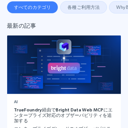
すべてのカテゴリ
各種ご利用方法
Why B
最新の記事
AI
TrueFoundry経由でBright Data Web MCPにエ
ンタープライズ対応のオブザーバビリティを追
加する