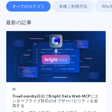
すべてのカテゴリ
各種ご利用方法
Why B
最新の記事
AI
TrueFoundry経由でBright Data Web MCPにエ
ンタープライズ対応のオブザーバビリティを追
加する