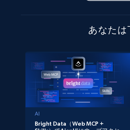
あなたは
AI
Bright Data（Web MCP +