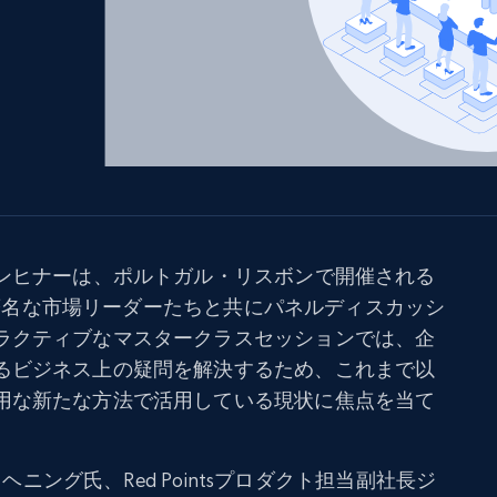
ングに
ソーシャルメディア
不動産
Data Firehose
ビデオ
Real-time web data, delivered as it’s
collected
から始まる
データセンタープロキシ
$0.9/IP
B
ISPプロキシ
ロー
70万以上の完全準拠の静的住宅用プロキシ
レンヒナーは、ポルトガル・リスボンで開催される
で信頼
て、著名な市場リーダーたちと共にパネルディスカッシ
ラクティブなマスタークラスセッションでは、企
るビジネス上の疑問を解決するため、これまで以
用な新たな方法で活用している現状に焦点を当て
・ヘニング氏、Red Pointsプロダクト担当副社長ジ