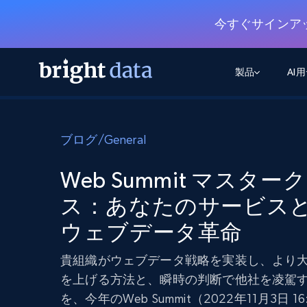
今すぐサインア
製品
AI
ウェブアクセスAPI
マルチモーダルトレーニング
WEBアクセスAPI
ツール
ブログ
/
General
Web Unlocker API
動画と音声データ
Web Unlocker API
から始まる
$1/1k req
1つのAPIでブロックとCAPTCHAを解
より多くのデータで、より少ない障
FREE TIER
Web Summit マスター
ーニング
統合
Discover API
FREE
から始まる
クロールAPI
ス：あなたのサービス
ビデオフィード – VLA対応済み
$1/1k req
Always live web discovery for agents
ブラウザ拡張機能
ヒューマノイドロボットのポリシー
めの継続的かつターゲットを絞った
ウェブデータ革命
SERP API
SERP API
から始まる
画を取得
ネットワークステータス
$1/1k req
オンデマンドですばやく容易に検索
FREE TIER
ンをスクレイピング
データパッケージ
貴組織がウェブデータ戦略を実装し、より
グーグル
ビング
ダックダックゴ
から始まる
Scraping Browser
あらゆる業界向けのLLM対応データセ
$5/GB
を上げる方法と、瞬時の判断で他社を凌駕
ヤンデックス
入手
Scraping Browser
を、今年のWeb Summit（2022年11月3日 16