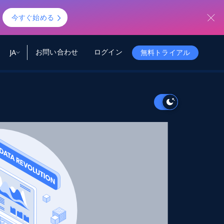
！
今すぐ始める
お問い合わせ
ログイン
JA
無料トライアル
ータ
ータと洞察
ソース
会社情報
Startup Program
Retail Intelligence
から始まる
NEW
リテールインサイト
$2000/mo
リアルタイムのECインサイトとAI搭載レコ
メンデーションを提供
パートナープログラム
Demo Agents
Managed Data
から始まる
マネージドデータサービス
$1500/mo
Acquisition
トラストセンター
カスタマイズされたエンタープライズグレ
Integrations
ードのデータ収集
SDK Bright
Deep Lookup
BETA
ウェブデータで複雑検索
Bright Initiative