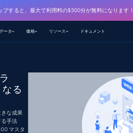
ップすると、最大で利用料の$500分が無料になります
用データ
価格
リソース
ドキュメント
AGENTIC WEB EXECUTION
データフィード
データ
デ
デ
リ
学習ハブ
検索と抽出
スクレーパー
スクレイパーAPI
から始まる
$1
$0.75/1k rec
決
壁でトレ
AIアプリがWebを検索・クロールできるよう
600以上のウェブサイトからリアルタイム
FREE TIER
クラ
にする
データを取得
ブログ
Scraper Studio
リンクトイン
eコマース
から始まる
となる
エージェントブラウザ
$1/1k req
ソーシャルメディア
チャットGPT
ケーススタディ
FREE TIER
学習のた
エージェントがウェブサイトを閲覧し、行動
AIスクレイパースタジオ
ウェブ動
できるようにする
から始まる
どのサイトもデータパイプラインに変換
データセットマーケットプレイス
オンラインセミナー
エンジ
$250/100K rec
ブライトデータMCP
FREE
大きな成果
データセットマーケットプレイス
ウェブを解き放つオールインワンツールキッ
から始まる
プロキシロケーション
Data Firehose
ットを
ト
事前収集された600以上のドメインからの
$0.2/1k HTML
する手法
データ
:00 マスタ
リンクトイン
eコマース
マスタークラス