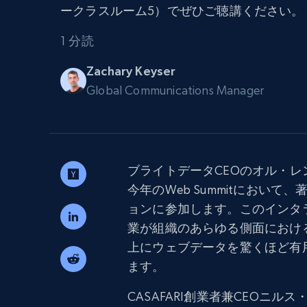
組み込みのブロック解除とホスティ
ークラスルーム5）でぜひご聴講ください。
プロキシサービス
よるスクレイピングブラウザの設定
1 分読
住宅用プロキシ
から始まる
$5
$2.5/G
50% OFF
Zachary Keyser
プロキシサービス
から始まる
Global Communications Manager
ISPプロキシ
$1.3/IP
住宅用プロキシ
50% OFF
400M+ 実際のピアデバイスからのグ
バルIP
データセンタープロキシ
ブライトデータCEOのオル・
効率的なデータ抽出を実現する高速
今年のWeb Summitにおい
性の高いプロキシ
ョンに参加します。このインタ
業が組織のあらゆる側面におけ
上にウェブデータを驚くほど有
ます。
CASAFARI創業者兼CEOニルス