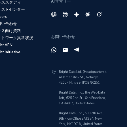
AIサマリー
ーススタディ
ラストセンター
eers
問い合わせ
レス向け資料
お問い合わせ
ットワーク異常状況
ght VPN
ht Initiative
Bright Data Ltd. (Headquarters),
4 Hamahshev St., Netanya
4250714, Israel (POB 8025).
Bright Data, Inc., The Web Data
Loft, 625 2nd St., San Francisco,
CA 94107, United States.
Bright Data, Inc., 500 7th Ave,
9th Floor Office 9A1234, New
York, NY 10018, United States.