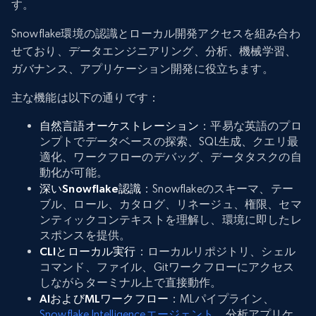
す。
Snowflake環境の認識とローカル開発アクセスを組み合わ
せており、データエンジニアリング、分析、機械学習、
ガバナンス、アプリケーション開発に役立ちます。
主な機能は以下の通りです：
自然言語オーケストレーション
：平易な英語のプロ
ンプトでデータベースの探索、SQL生成、クエリ最
適化、ワークフローのデバッグ、データタスクの自
動化が可能。
深いSnowflake認識
：Snowflakeのスキーマ、テー
ブル、ロール、カタログ、リネージュ、権限、セマ
ンティックコンテキストを理解し、環境に即したレ
スポンスを提供。
CLIとローカル実行
：ローカルリポジトリ、シェル
コマンド、ファイル、Gitワークフローにアクセス
しながらターミナル上で直接動作。
AIおよびMLワークフロー
：MLパイプライン、
Snowflake Intelligenceエージェント
、分析アプリケ