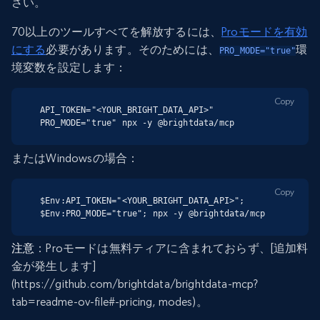
さい。
70以上のツールすべてを解放するには、
Proモードを有効
にする
必要があります。そのためには、
環
PRO_MODE="true"
境変数を設定します：
Copy
API_TOKEN="<YOUR_BRIGHT_DATA_API>" 
PRO_MODE="true" npx -y @brightdata/mcp
またはWindowsの場合：
Copy
$Env:API_TOKEN="<YOUR_BRIGHT_DATA_API>"; 
$Env:PRO_MODE="true"; npx -y @brightdata/mcp
注意
：Proモードは無料ティアに含まれておらず、[追加料
金が発生します]
(https://github.com/brightdata/brightdata-mcp?
tab=readme-ov-file#-pricing, modes)。