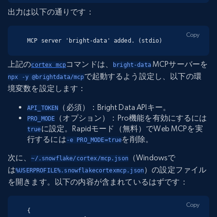
出力は以下の通りです：
Copy
MCP server 'bright-data' added. (stdio)
上記の
コマンドは、
MCPサーバーを
cortex mcp
bright-data
で起動するよう設定し、以下の環
npx -y @brightdata/mcp
境変数を設定します：
（必須）：Bright Data APIキー。
API_TOKEN
（オプション）：Pro機能を有効にするには
PRO_MODE
に設定。Rapidモード（無料）でWeb MCPを実
true
行するには
を削除。
-e PRO_MODE=true
次に、
（Windowsで
~/.snowflake/cortex/mcp.json
は
）の設定ファイル
%USERPROFILE%.snowflakecortexmcp.json
を開きます。以下の内容が含まれているはずです：
Copy
{
