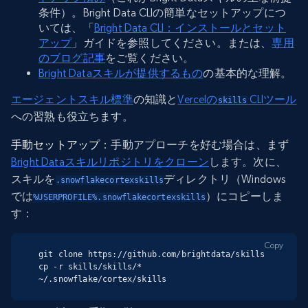
条件）。Bright Data CLIの簡単なセットアップにつ
いては、「
Bright Data CLI：インストールとセット
アップ
」ガイドを参照してください。または、
専用
のブログ記事
をご覧ください。
Bright Dataスキルが提供するもの
の基本的な理解。
エージェントスキル標準
の知識と
Vercelの
CLIツール
skills
への習熟も役立ちます。
手動セットアップ
：手動アプローチを好む場合は、まず
Bright Dataスキルリポジトリをクローン
します。次に、
スキルを
ディレクトリ（Windows
.snowflakecortexskills
では
）にコピーしま
%USERPROFILE%.snowflakecortexskills
す：
Copy
git clone https://github.com/brightdata/skills

cp -r skills/skills/* 
~/.snowflake/cortex/skills