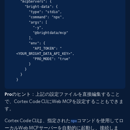
  "mcpServers": {

    "bright-data": {

      "type": "stdio",

      "command": "npx",

      "args": [

        "-y",

        "@brightdata/mcp"

      ],

      "env": {

        "API_TOKEN": "
<YOUR_BRIGHT_DATA_API_KEY>",

        "PRO_MODE": "true"

      }

    }

  }

}
Proのヒント
：上記の設定ファイルを直接編集すること
で、Cortex Code CLIにWeb MCPを設定することもできま
す。
Cortex Code CLIは、指定された
コマンドを使用してロ
npx
ーカルWeb MCPサーバーを自動的に起動し、接続しま