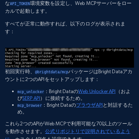
な
環境変数を設定し、Web MCPサーバーをロー
API_TOKEN
カルで起動します。
すべてが正常に動作すれば、以下のログが表示されま
す：
初回実行時、
パッケージはBright Dataアカ
@brightdata/mcp
ウントに2つのAPIをセットアップします：
：Bright Dataの
Web Unlocker API
（およ
mcp_unlocker
び
SERP API
）に接続するため。
：Bright Dataの
ブラウザAPI
と対話するた
mcp_browser
め。
これら2つのAPIがWeb MCPで利用可能な70以上のツール
を動作させます。
公式リポジトリで説明されているよう