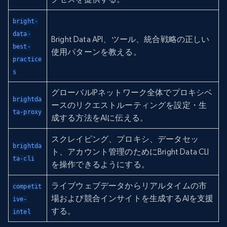
bright-
data-
Bright Data API、ツール、統合戦略の正しい
best-
使用パターンを教える。
practice
s
グローバルIPネットワーク全体でプロキシベ
brightda
ースのリクエストルーティングを設定・生
ta-proxy
成する方法をAIに伝える。
スクレイピング、プロキシ、データセッ
brightda
ト、アカウント管理のためにBright Data CLI
ta-cli
を操作できるようにする。
ライブウェブデータからリアルタイムの市
competit
場および競合インサイトを生成するAIを支援
ive-
する。
intel