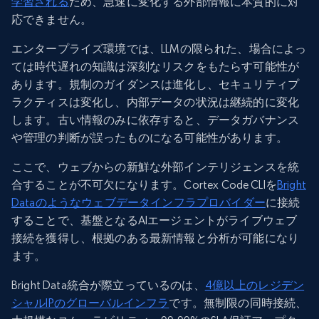
学習される
ため、急速に変化する外部情報に本質的に対
応できません。
エンタープライズ環境では、LLMの限られた、場合によっ
ては時代遅れの知識は深刻なリスクをもたらす可能性が
あります。規制のガイダンスは進化し、セキュリティプ
ラクティスは変化し、内部データの状況は継続的に変化
します。古い情報のみに依存すると、データガバナンス
や管理の判断が誤ったものになる可能性があります。
ここで、ウェブからの新鮮な外部インテリジェンスを統
合することが不可欠になります。Cortex Code CLIを
Bright
Dataのようなウェブデータインフラプロバイダー
に接続
することで、基盤となるAIエージェントがライブウェブ
接続を獲得し、根拠のある最新情報と分析が可能になり
ます。
Bright Data統合が際立っているのは、
4億以上のレジデン
シャルIPのグローバルインフラ
です。無制限の同時接続、