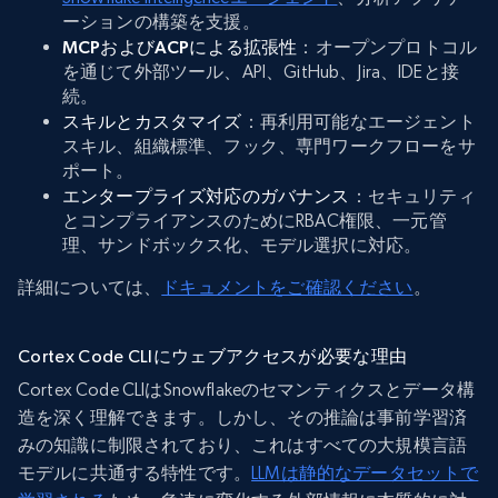
ーションの構築を支援。
MCPおよびACPによる拡張性
：オープンプロトコル
を通じて外部ツール、API、GitHub、Jira、IDEと接
続。
スキルとカスタマイズ
：再利用可能なエージェント
スキル、組織標準、フック、専門ワークフローをサ
ポート。
エンタープライズ対応のガバナンス
：セキュリティ
とコンプライアンスのためにRBAC権限、一元管
理、サンドボックス化、モデル選択に対応。
詳細については、
ドキュメントをご確認ください
。
Cortex Code CLIにウェブアクセスが必要な理由
Cortex Code CLIはSnowflakeのセマンティクスとデータ構
造を深く理解できます。しかし、その推論は事前学習済
みの知識に制限されており、これはすべての大規模言語
モデルに共通する特性です。
LLMは静的なデータセットで