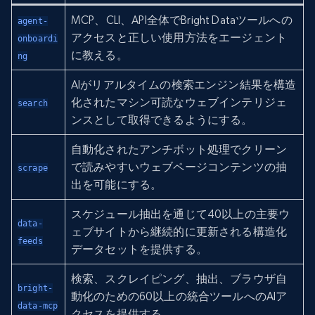
MCP、CLI、API全体でBright Dataツールへの
agent-
アクセスと正しい使用方法をエージェント
onboardi
に教える。
ng
AIがリアルタイムの検索エンジン結果を構造
化されたマシン可読なウェブインテリジェ
search
ンスとして取得できるようにする。
自動化されたアンチボット処理でクリーン
で読みやすいウェブページコンテンツの抽
scrape
出を可能にする。
スケジュール抽出を通じて40以上の主要ウ
data-
ェブサイトから継続的に更新される構造化
feeds
データセットを提供する。
検索、スクレイピング、抽出、ブラウザ自
bright-
動化のための60以上の統合ツールへのAIア
data-mcp
クセスを提供する。