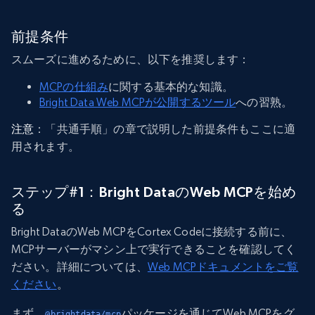
前提条件
スムーズに進めるために、以下を推奨します：
MCPの仕組み
に関する基本的な知識。
Bright Data Web MCPが公開するツール
への習熟。
注意
：「共通手順」の章で説明した前提条件もここに適
用されます。
ステップ#1：Bright DataのWeb MCPを始め
る
Bright DataのWeb MCPをCortex Codeに接続する前に、
MCPサーバーがマシン上で実行できることを確認してく
ださい。詳細については、
Web MCPドキュメントをご覧
ください
。
まず、
パッケージを通じてWeb MCPをグ
@brightdata/mcp