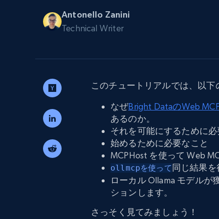
から始まる
$5
$2.5/G
50% OFF
Antonello Zanini
プロキシサービス
Technical Writer
から始まる
ISPプロキシ
$1.3/IP
住宅用プロキシ
50% OFF
400M+ 実際のピアデバイスからのグ
バルIP
このチュートリアルでは、以下
データセンタープロキシ
効率的なデータ抽出を実現する高速
性の高いプロキシ
なぜ
Bright DataのWeb M
あるのか。
それを可能にするために必
始めるために必要なこと
MCPHost を使って Web 
同じ結果を
ollmcpを使って
ローカル Ollama モ
ションします。
さっそく見てみましょう！