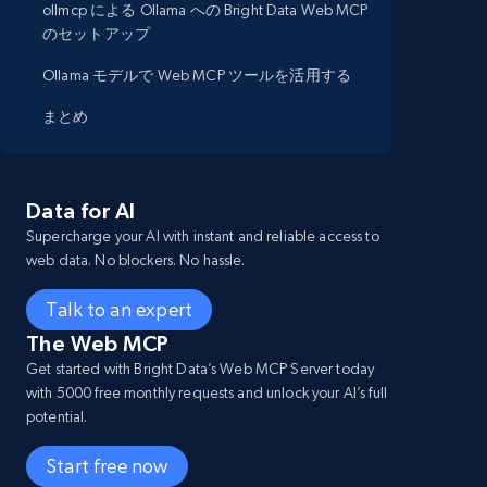
ollmcp による Ollama への Bright Data Web MCP
のセットアップ
Ollama モデルで Web MCP ツールを活用する
まとめ
Data for AI
Supercharge your AI with instant and reliable access to
web data. No blockers. No hassle.
Talk to an expert
The Web MCP
Get started with Bright Data’s Web MCP Server today
with 5000 free monthly requests and unlock your AI’s full
potential.
Start free now