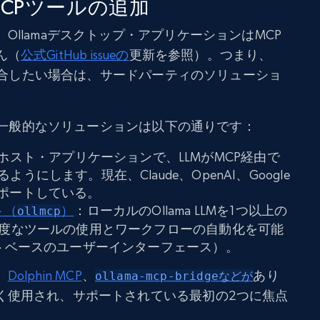
MCPツールの追加
Ollamaデスクトップ・アプリケーションはMCP
ん（
公式GitHub issueの
更新を参照）。つまり、
ルと統合したい場合は、サードパーティのソリューショ
最も一般的なソリューションは以下の通りです：
CLIホスト・アプリケーションで、LLMがMCP経由で
にします。現在、Claude、OpenAI、Google
ルをサポートしている。
ト（
）
：ローカルのOllama LLMを1つ以上の
ollmcp
高度なツールの使用とワークフローの自動化を可能
ストベースのユーザーインターフェース）。
、
Dolphin MCP
、
あり
ollama-mcp-bridgeなどが
く使用され、サポートされている最初の2つに焦点