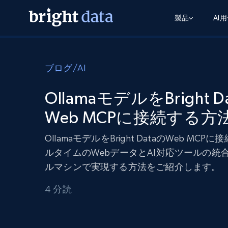
製品
AI
ウェブアクセスAPI
マルチモーダルトレーニング
WEBアクセスAPI
ツール
ブログ
/
AI
Web Unlocker API
動画と音声データ
Web Unlocker API
から始まる
$1/1k req
1つのAPIでブロックとCAPTCHAを解
より多くのデータで、より少ない障
FREE TIER
OllamaモデルをBright D
ーニング
統合
Discover API
FREE
から始まる
クロールAPI
Web MCPに接続する方
ビデオフィード – VLA対応済み
$1/1k req
Always live web discovery for agents
ブラウザ拡張機能
ヒューマノイドロボットのポリシー
めの継続的かつターゲットを絞った
SERP API
SERP API
から始まる
OllamaモデルをBright DataのWeb MCP
画を取得
ネットワークステータス
$1/1k req
オンデマンドですばやく容易に検索
FREE TIER
ンをスクレイピング
ルタイムのWebデータとAI対応ツールの統
データパッケージ
グーグル
ビング
ダックダックゴ
から始まる
ルマシンで実現する方法をご紹介します。
Scraping Browser
あらゆる業界向けのLLM対応データセ
$5/GB
ヤンデックス
入手
Scraping Browser
4 分読
組み込みのブロック解除とホスティ
プロキシサービス
よるスクレイピングブラウザの設定
住宅用プロキシ