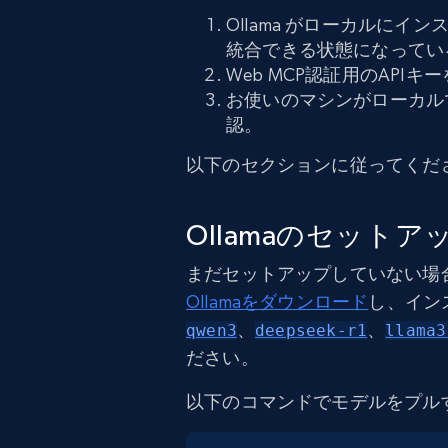
Ollama がローカルにインスト
統合できる状態になってい
Web MCP認証用のAPIキー
お使いのマシンがローカルで
認。
以下のセクションに従ってくだ
Ollamaのセットア
まだセットアップしていない場
Ollamaをダウンロード
し、イン
、
、
qwen3
deepseek-r1
llama3
ださい。
以下のコマンドでモデルをプル