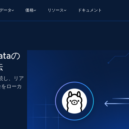
用データ
価格
リソース
ドキュメント
AGENTIC WEB EXECUTION
データフィード
データ
デ
デ
リ
学習ハブ
検索と抽出
スクレーパー
スクレイパーAPI
から始まる
$1
$0.75/1k rec
決
壁でトレ
AIアプリがWebを検索・クロールできるよう
600以上のウェブサイトからリアルタイム
FREE TIER
ataの
にする
データを取得
ブログ
Scraper Studio
リンクトイン
eコマース
から始まる
法
エージェントブラウザ
$1/1k req
ソーシャルメディア
チャットGPT
ケーススタディ
FREE TIER
学習のた
エージェントがウェブサイトを閲覧し、行動
AIスクレイパースタジオ
ウェブ動
できるようにする
に接続し、リア
から始まる
どのサイトもデータパイプラインに変換
データセットマーケットプレイス
オンラインセミナー
エンジ
$250/100K rec
ブライトデータMCP
FREE
合をローカ
データセットマーケットプレイス
ウェブを解き放つオールインワンツールキッ
から始まる
プロキシロケーション
Data Firehose
ットを
ト
事前収集された600以上のドメインからの
$0.2/1k HTML
データ
リンクトイン
eコマース
マスタークラス
ングに
ソーシャルメディア
不動産
Data Firehose
ビデオ
Real-time web data, delivered as it’s
collected
から始まる