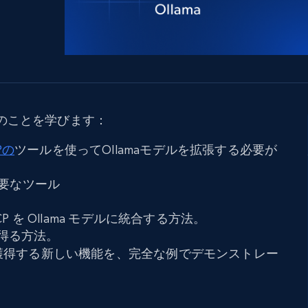
データセンタープロキシ
$0.9/IP
B
ISPプロキシ
ロー
70万以上の完全準拠の静的住宅用プロキシ
のことを学びます：
で信頼
CPの
ツールを使ってOllamaモデルを拡張する必要が
要なツール
MCP を Ollama モデルに統合する方法。
得る方法。
デルが獲得する新しい機能を、完全な例でデモンストレー