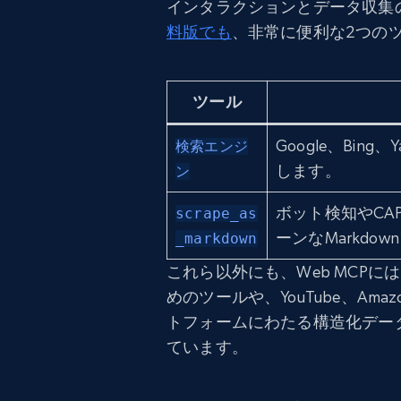
インタラクションとデータ収集
料版でも
、非常に便利な2つの
ツール
Google、Bing
検索エンジ
します。
ン
ボット検知やCA
scrape_as
ーンなMarkd
_markdown
これら以外にも、Web MCP
めのツールや、YouTube、Amazon
トフォームにわたる構造化デー
ています。