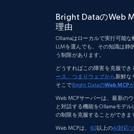
Bright DataのW
理由
Ollamaはローカルで実行可能
LLMを選んでも、その知識は静
う制限があります。
どうすればこの障害を克服できる
ース、つまりウェブから
新鮮な
そこで
Bright Dataの
Web MCP
Web MCPサーバーは、最新
と対話する機能をOllamaモデ
の制限を克服することができま
Web MCPは、
60
以上の
AI対応