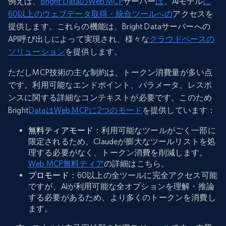
例えば、
Bright DataのWeb MCP
サーバー
は
、AIモデル
に
60以上のウェブデータ取得・統合ツールへの
アクセスを
提供します。これらの機能は、Bright Dataサーバーへの
API呼び出しによって実現され、様々な
クラウドベースの
ソリューション
を提供します。
ただしMCP技術の主な制約は、トークン消費量が多い点
です。利用可能なエンドポイント、パラメータ、レスポ
ンスに関する詳細なコンテキストが必要です。このため
Bright
DataはWeb MCPに2つのモード
を提供しています：
無料ティアモード
：利用可能なツールがごく一部に
限定されるため、Claudeが膨大なツールリストを処
理する必要がなく、トークン消費を削減します。
Web MCP無料ティア
の詳細はこちら。
プロモード
：60以上の全ツールに完全アクセス可能
ですが、AIが利用可能な全オプションを理解・推論
する必要があるため、より多くのトークンを消費し
ます。