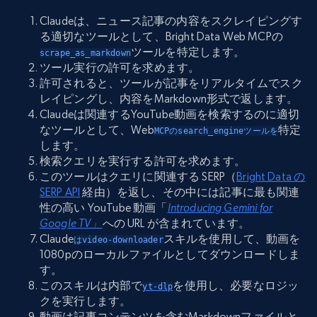
Claudeは、ニュース記事の内容をスクレイピングす
る適切なツールとして、Bright Data Web MCPの
ツールを特定します。
scrape_as_markdown
ツール実行の許可を求めます。
許可されると、ツールが記事をリアルタイムでスク
レイピングし、内容をMarkdown形式で返します。
Claudeは関連するYouTube動画を検索するのに適切
なツールとして、Web
特定
MCPのsearch_engineツールを
します。
検索クエリを実行する許可を求めます。
このツールはクエリに関連する SERP（
Bright Data の
SERP API
経由）を返し、その中には記事に最も関連
性の高い YouTube 動画「
Introducing Gemini for
Google TV」
への URL が含まれています。
Claude
スキルを使用して、動画を
はvideo-downloader
1080pのローカルファイルとしてダウンロードしま
す。
このスキルは内部で
を使用し、必要なロジッ
yt-dlp
クを実行します。
動画は記事コンテンツを含むMarkdownファイルと