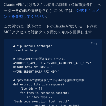
Claude APIにおけるスキル使用の詳細（必須前提条件、ヘ
ッダーその他の情報を含む）については、
公式ドキュメ
ントを参照してください
。
この例では、以下のコードがClaude APIにリモートWeb
MCPアクセスと対象タスク用のスキルを提供します：
Copy
# pip install anthropic

import anthropic

# 実際のAPIキーに置き換えてください

ANTHROPIC_API_KEY = "<YOUR_ANTHROPIC_API_KEY>"

BRIGHT_DATA_API_KEY = "
<YOUR_BRIGHT_DATA_API_KEY>"

# pptxスキルで作成されたファイルIDを抽出する関数

def extract_file_ids(response):

    file_ids = []

    for item in response.content:

        if item.type == 
"bash_code_execution_tool_result":

            content_item = item.content
