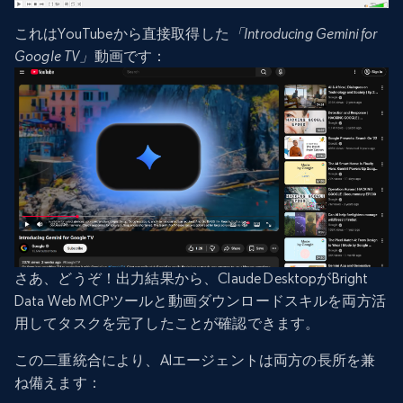
これはYouTubeから直接取得した
「Introducing Gemini for
Google TV」
動画です：
さあ、どうぞ！出力結果から、Claude DesktopがBright
Data Web MCPツールと動画ダウンロードスキルを両方活
用してタスクを完了したことが確認できます。
この二重統合により、AIエージェントは両方の長所を兼
ね備えます：