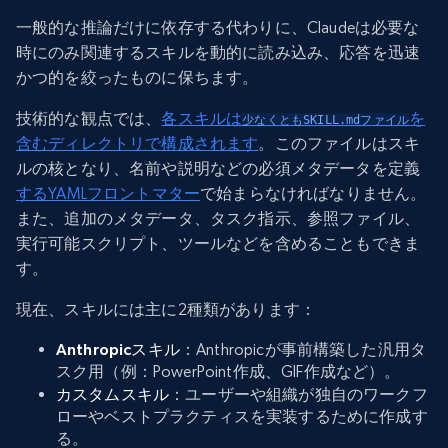
一般的な推論だけに依存する代わりに、Claudeは必要な
時にのみ関連するスキルを動的に読み込み、応答を迅速
かつ的を絞ったものに保ちます。
技術的な観点では、
各スキルは
を
少なくともSKILL.mdファイル
含むディレクトリで構成されます
。このファイルはスキ
ルの核となり、名前や説明などの必須メタデータを定義
するYAMLフロントマター
で始まらなければなりません。
また、追加のメタデータ、タスク指示、参照ファイル、
実行可能スクリプト、ツールなどを含めることもできま
す。
現在、スキルには主に2種類があります：
Anthropicスキル
：Anthropicが事前構築した汎用タ
スク用（例：PowerPoint作成、GIF作成など）。
カスタムスキル
：ユーザーや組織が独自のワークフ
ローやベストプラクティスを実装するために作成す
る。