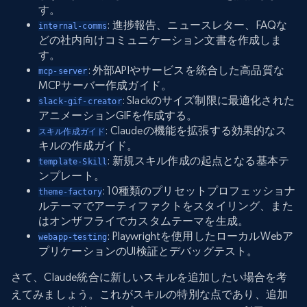
す。
: 進捗報告、ニュースレター、FAQな
internal-comms
どの社内向けコミュニケーション文書を作成しま
す。
: 外部APIやサービスを統合した高品質な
mcp-server
MCPサーバー作成ガイド。
: Slackのサイズ制限に最適化された
slack-gif-creator
アニメーションGIFを作成する。
: Claudeの機能を拡張する効果的なス
スキル作成ガイド
キルの作成ガイド。
: 新規スキル作成の起点となる基本テ
template-Skill
ンプレート。
: 10種類のプリセットプロフェッショナ
theme-factory
ルテーマでアーティファクトをスタイリング、また
はオンザフライでカスタムテーマを生成。
: Playwrightを使用したローカルWebア
webapp-testing
プリケーションのUI検証とデバッグテスト。
さて、Claude統合に新しいスキルを追加したい場合を考
えてみましょう。これがスキルの特別な点であり、追加