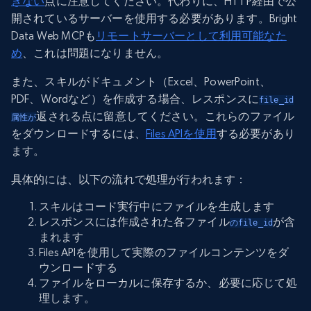
きない
点に注意してください。代わりに、HTTP経由で公
開されているサーバーを使用する必要があります。Bright
Data Web MCPも
リモートサーバーとして利用可能なた
め
、これは問題になりません。
また、スキルがドキュメント（Excel、PowerPoint、
PDF、Wordなど）を作成する場合、レスポンスに
file_id
返される点に留意してください。これらのファイル
属性が
をダウンロードするには、
Files APIを使用
する必要があり
ます。
具体的には、以下の流れで処理が行われます：
スキルはコード実行中にファイルを生成します
レスポンスには作成された各ファイル
が含
のfile_id
まれます
Files APIを使用して実際のファイルコンテンツをダ
ウンロードする
ファイルをローカルに保存するか、必要に応じて処
理します。