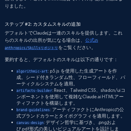
りました。
ステップ #2: カスタムスキルの追加
デフォルトでClaudeは一連のスキルを提供します。これ
らのスキルの出所が気になる場合は、
公式
の
をご覧ください。
anthropics/Skillsリポジトリ
要約すると、デフォルトのスキルは以下の通りです：
: p5.js を使用した生成アートを作
algorithmic-art
成。シード付きランダム性、フローフィールド、パ
ーティクルシステムを適用。
: React、Tailwind CSS、shadcn/uiコ
artifacts-builder
ンポーネントを使用して複雑なClaude.ai HTMLアー
ティファクトを構築します。
: アーティファクトにAnthropicの公
brand-guidelines
式ブランドカラーとタイポグラフィを適用します。
: デザイン哲学に基づき、.pngおよ
canvas-design
び.pdf形式の美しいビジュアルアートを設計しま