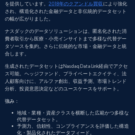
を提供しています。
2018年のクアンドル買収
により強化
され、構造化された金融データと非伝統的データセット
の幅が広がりました。
ナスダックのデータソリューションは、匿名化された消
費者取引から医療・小売インサイトまで多様な代替デー
タソースを集約。さらに伝統的な市場・金融データと統
合します。
生成されたデータセットはNasdaq Data Link経由でアクセ
ス可能。ヘッジファンド、プライベートエクイティ、法
人顧客向けに、アルファ創出、収益予測、市場トレンド
分析、投資意思決定などのユースケースをサポート。
強み
：
地域・業種・資産クラスを横断した広範かつ多様な
代替データセット。
予測力、信頼性、コンプライアンスを評価した構造
化・製品化されたデータフィード。