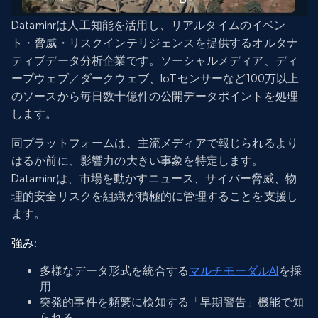
Dataminrは人工知能を活用し、リアルタイムのイベン
ト・脅威・リスクインテリジェンスを提供するオルタナ
ティブデータ分析企業です。ソーシャルメディア、ディ
ープウェブ／ダークウェブ、IoTセンサーなど100万以上
のソースから毎日数十億件の公開データポイントを処理
します。
同プラットフォームは、主流メディアで報じられるより
はるか前に、影響力の大きい事象を特定します。
Dataminrは、市場を動かすニュース、サイバー脅威、物
理的安全リスクを組織が積極的に管理することを支援し
ます。
強み
:
多様なデータ形式を統合する
マルチモーダルAI
を採
用
突発的事件を頻繁に検知する「早期警告」機能で知
られる。