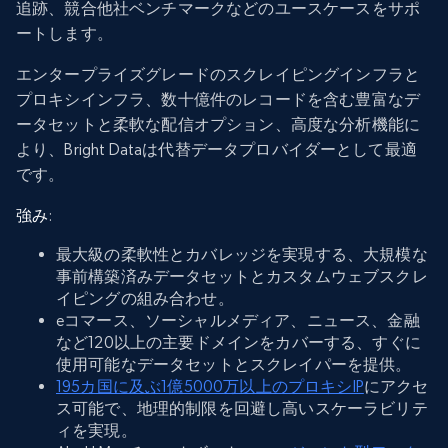
追跡、競合他社ベンチマークなどのユースケースをサポ
ートします。
エンタープライズグレードのスクレイピングインフラと
プロキシインフラ、数十億件のレコードを含む豊富なデ
ータセットと柔軟な配信オプション、高度な分析機能に
より、Bright Dataは代替データプロバイダーとして最適
です。
強み
:
最大級の柔軟性とカバレッジを実現する、大規模な
事前構築済みデータセットとカスタムウェブスクレ
イピングの組み合わせ。
eコマース、ソーシャルメディア、ニュース、金融
など120以上の主要ドメインをカバーする、すぐに
使用可能なデータセットとスクレイパーを提供。
195カ国に及ぶ1億5000万以上のプロキシIP
にアクセ
ス可能で、地理的制限を回避し高いスケーラビリテ
ィを実現。