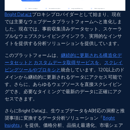
Bright Dataは
プロキシプロバイダーとして始まり、現在
では主要なウェブデータプラットフォームへと進化しま
した。現在では、事前収集済みデータセット、スケーラ
ブルなウェブスクレイピングインフラ、実用的なインサ
イトを提供する分析ソリューションを提供しています。
このプラットフォームは、
継続的に更新される構造化デ
ータセットと
カスタムデータ取得サービスを
、
スクレイ
ピングツールやプロキシと
統合しています。120以上のド
メインから継続的に更新されるデータにアクセス可能で
す。さらに、あらゆるウェブソースを直接スクレイピン
グでき、必要なタイミングで最新のデータに正確にアク
セスできます。
さらにBright Dataは、生ウェブデータをAI対応の洞察と推
奨事項に変換するデータ分析ソリューション「
Bright
Insights
」を提供。価格分析、品揃え最適化、市場シェア