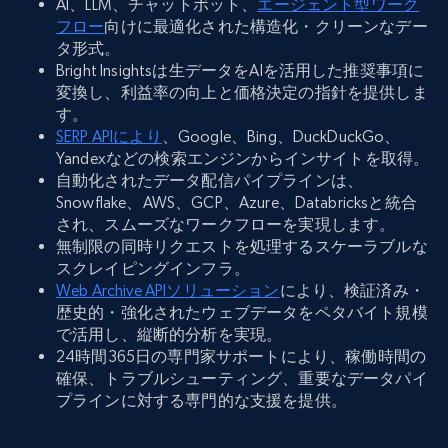
AI、LLM、チャットボット、
エージェント型ワーク
フロー
向けに最適化された構造化・クリーンなデー
タ形式。
Bright Insightsは生データをAIを活用した推奨事項に
変換し、利益率の向上と価格決定の指針を提供しま
す。
SERP APIにより
、Google、Bing、DuckDuckGo、
Yandexなどの検索エンジンからインサイトを取得。
自動化されたデータ配信パイプラインは、
Snowflake、AWS、GCP、Azure、Databricksと統合
され、スムーズなワークフローを実現します。
無制限の同時リクエストを処理するスケーラブルな
スクレイピングインフラ。
Web Archive APIソリューション
により、検証済み・
歴史的・強化されたウェブデータをペタバイト規模
で活用し、縦断的分析を実現。
24時間365日の専門家サポートにより、稼働時間の
確保、トラブルシューティング、重要なデータパイ
プラインに対する専門的な支援を提供。