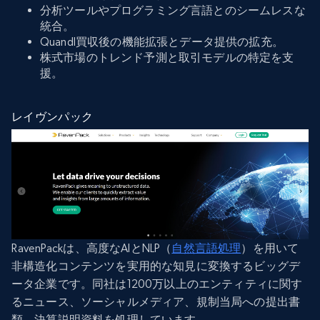
分析ツールやプログラミング言語とのシームレスな
統合。
Quandl買収後の機能拡張とデータ提供の拡充。
株式市場のトレンド予測と取引モデルの特定を支
援。
レイヴンパック
RavenPackは、高度なAIとNLP（
自然言語処理
）を用いて
非構造化コンテンツを実用的な知見に変換するビッグデ
ータ企業です。同社は1200万以上のエンティティに関す
るニュース、ソーシャルメディア、規制当局への提出書
類、決算説明資料を処理しています。