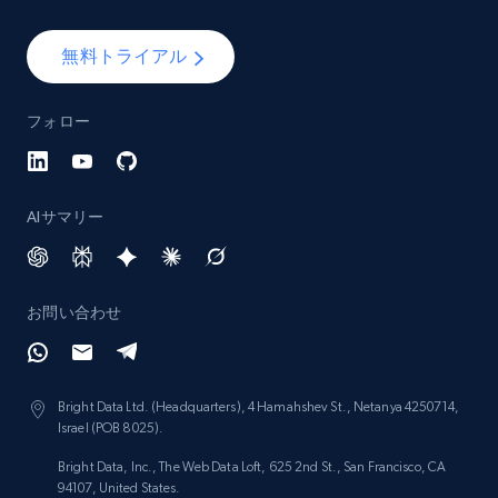
無料トライアル
フォロー
AIサマリー
お問い合わせ
Bright Data Ltd. (Headquarters), 4 Hamahshev St., Netanya 4250714,
Israel (POB 8025).
Bright Data, Inc., The Web Data Loft, 625 2nd St., San Francisco, CA
94107, United States.