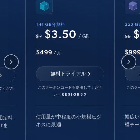
141 GB分無料
332 
$3.50
$
B
$7
/ GB
$6
$499
$99
/ 月
無料トライアル
このクーポンコードを使用してくださ
このク
てくださ
い：
RESIGB50
使用量が中程度の小規模ビジ
幅広い
固定料
ネスに最適
模チー
けま