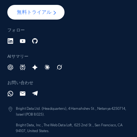
無料トライアル
フォロー
AIサマリー
お問い合わせ
Bright Data Ltd. (Headquarters), 4 Hamahshev St., Netanya 4250714,
Israel (POB 8025).
Bright Data, Inc., The Web Data Loft, 625 2nd St., San Francisco, CA
94107, United States.