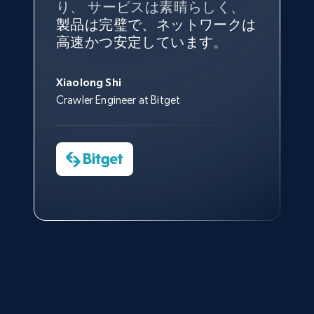
り、 サービスは素晴らしく、
ず、また、Bright Dataのサポー
は、ブランドがすべての媒体に
ものでした。Bright Dataのおか
変満足しています。アカウント
で、ネットワークは非常に
安定
トなしでは急成長を遂げること
製品は完璧で、ネットワークは
向けて紹介されたこと、またそ
げで、当社のニーズを満たすの
マネージャーとは定期的な連絡
しており、
カスタマーサービス
George Koutsoudopoulos
はできなかったでしょう。
高速かつ安定しています。
の展開先を知りえることはでき
に十分な公開ウェブデータを収
ルートがあり、非常に協力的で
にも満足しています。
サポート
CEO at tgndata
ず、また、Bright Dataのサポー
集することができ、また同社の
す。
スタッフは当社にとって最高で
トなしでは急成長を遂げること
サポートおよび開発スタッフの
Sarah Melville
す。
Xiaolong Shi
はできなかったでしょう。
おかげで、多くのプロセスを最
Media Director at YouGov Sport
Crawler Engineer at Bitget
Yorgos Panzaris
適化することができました。
CTO at Convert Group
Cheddi Rai
Sarah Melville
CEO at AdRetreaver
今すぐ観る
Data Science Specialist
Charmagne Cruz
Head of Reporting & Analytics, Business
Technologies and Pricing at Shopee
Philippines Inc.
今すぐ観る