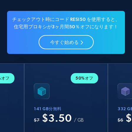
チェックアウト時にコード RESI50 を使用すると、
住宅用プロキシが3ヶ月間50％オフになります！
今すぐ始める
%オフ
50%オフ
141 GB分無料
332 
$3.50
$
B
$7
/ GB
$6