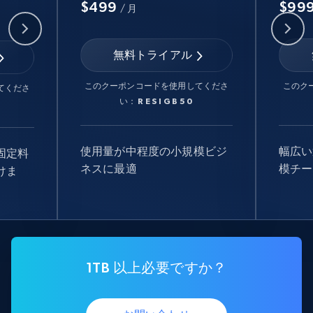
$499
$99
/ 月
無料トライアル
このクーポンコードを使用してくださ
このク
てくださ
い：
RESIGB50
使用量が中程度の小規模ビジ
幅広い
固定料
ネスに最適
模チー
けま
1TB 以上必要ですか？