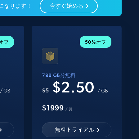
フになります！
今すぐ始める
%オフ
50%オフ
798 GB分無料
0
$2.50
$5
/ GB
/ GB
$1999
/ 月
無料トライアル