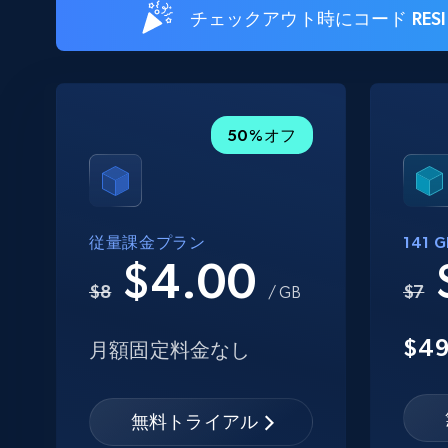
チェックアウト時にコード RE
50%オフ
従量課金プラン
141
$4.00
$8
$7
/ GB
$4
月額固定料金なし
無料トライアル