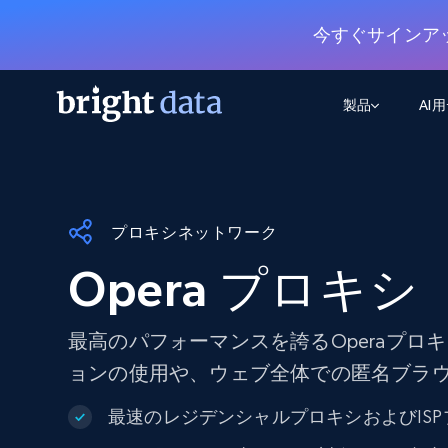
今すぐサインア
製品
AI
ウェブアクセスAPI
マルチモーダルトレーニング
WEBアクセスAPI
ツール
Web Unlocker API
動画と音声データ
Web Unlocker API
プロキシネットワーク
から始まる
$1/1k req
1つのAPIでブロックとCAPTCHAを解
より多くのデータで、より少ない障
FREE TIER
ーニング
統合
Opera プロキシ
Discover API
FREE
から始まる
クロールAPI
ビデオフィード – VLA対応済み
$1/1k req
Always live web discovery for agents
ブラウザ拡張機能
ヒューマノイドロボットのポリシー
めの継続的かつターゲットを絞った
SERP API
SERP API
から始まる
最高のパフォーマンスを誇るOperaプロ
画を取得
ネットワークステータス
$1/1k req
オンデマンドですばやく容易に検索
FREE TIER
ンをスクレイピング
ョンの使用や、ウェブ全体での匿名ブラ
データパッケージ
グーグル
ビング
ダックダックゴ
から始まる
Scraping Browser
あらゆる業界向けのLLM対応データセ
$5/GB
ヤンデックス
入手
最速のレジデンシャルプロキシおよびIS
Scraping Browser