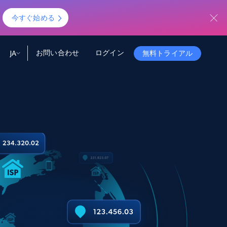
！
今すぐ始める
お問い合わせ
ログイン
JA
無料トライアル
ータ
ータと洞察
ソース
会社情報
Startup Program
Retail Intelligence
から始まる
NEW
リテールインサイト
$2000/mo
リアルタイムのECインサイトとAI搭載レコ
メンデーションを提供
パートナープログラム
Demo Agents
Managed Data
から始まる
マネージドデータサービス
$1500/mo
Acquisition
トラストセンター
カスタマイズされたエンタープライズグレ
Integrations
ードのデータ収集
SDK Bright
Deep Lookup
BETA
ウェブデータで複雑検索
Bright Initiative