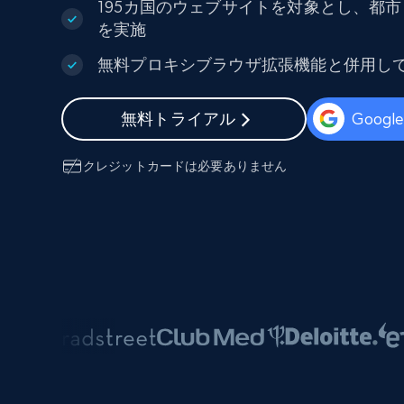
組み込みのブロック解除とホスティ
195カ国のウェブサイトを対象とし、都
プロキシサービス
よるスクレイピングブラウザの設定
を実施
住宅用プロキシ
無料プロキシブラウザ拡張機能と併用し
から始まる
$5
$2.5/G
50% OFF
プロキシサービス
から始まる
無料トライアル
Goog
ISPプロキシ
$1.3/IP
住宅用プロキシ
50% OFF
クレジットカードは必要ありません
400M+ 実際のピアデバイスからのグ
バルIP
データセンタープロキシ
効率的なデータ抽出を実現する高速
性の高いプロキシ