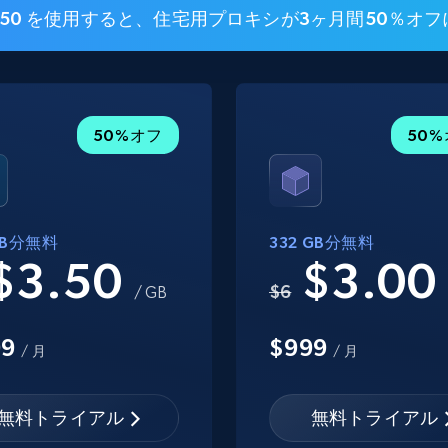
SI50 を使用すると、住宅用プロキシが3ヶ月間50％オ
50%オフ
50
 GB分無料
332 GB分無料
$3.50
$3.0
$6
/ GB
99
$999
/ 月
/ 月
無料トライアル
無料トライアル