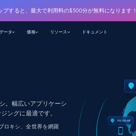
ップすると、最大で利用料の$500分が無料になります
用データ
価格
リソース
ドキュメント
AGENTIC WEB EXECUTION
データフィード
データ
デ
デ
リ
学習ハブ
検索と抽出
スクレーパー
スクレイパーAPI
から始まる
$1
$0.75/1k rec
決
壁でトレ
AIアプリがWebを検索・クロールできるよう
600以上のウェブサイトからリアルタイム
FREE TIER
にする
データを取得
ブログ
Scraper Studio
リンクトイン
eコマース
から始まる
エージェントブラウザ
$1/1k req
ソーシャルメディア
チャットGPT
ケーススタディ
FREE TIER
学習のた
エージェントがウェブサイトを閲覧し、行動
AIスクレイパースタジオ
ウェブ動
できるようにする
キシ。幅広いアプリケーシ
から始まる
どのサイトもデータパイプラインに変換
データセットマーケットプレイス
オンラインセミナー
エンジ
$250/100K rec
ブライトデータMCP
FREE
ウジングに最適です。
データセットマーケットプレイス
ウェブを解き放つオールインワンツールキッ
から始まる
プロキシロケーション
Data Firehose
ットを
ト
事前収集された600以上のドメインからの
$0.2/1k HTML
データ
Pプロキシ、全世界を網羅
リンクトイン
eコマース
マスタークラス