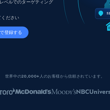
ングに
市レベルでのターゲティング
ソーシャルメディア
不動産
Data Firehose
ビデオ
Real-time web data, delivered as it’s
collected
てください
から始まる
データセンタープロキシ
$0.9/IP
B
leで登録する
ISPプロキシ
ロー
70万以上の完全準拠の静的住宅用プロキシ
で信頼
世界中の20,000+人のお客様から信頼されています。