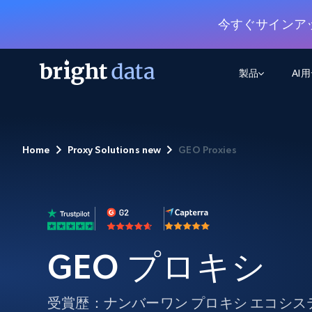
今すぐサインア
製品
AI
ウェブアクセスAPI
マルチモーダルトレーニング
WEBアクセスAPI
ツール
Home
Proxy Solutions new
GEO Proxies
Web Unlocker API
動画と音声データ
Web Unlocker API
から始まる
$1/1k req
1つのAPIでブロックとCAPTCHAを解
より多くのデータで、より少ない障
FREE TIER
ーニング
統合
Discover API
FREE
から始まる
クロールAPI
ビデオフィード – VLA対応済み
$1/1k req
Always live web discovery for agents
ブラウザ拡張機能
ヒューマノイドロボットのポリシー
めの継続的かつターゲットを絞った
SERP API
SERP API
から始まる
画を取得
ネットワークステータス
$1/1k req
オンデマンドですばやく容易に検索
FREE TIER
GEO プロキシ
ンをスクレイピング
データパッケージ
グーグル
ビング
ダックダックゴ
から始まる
Scraping Browser
あらゆる業界向けのLLM対応データセ
$5/GB
ヤンデックス
入手
Scraping Browser
受賞歴：ナンバーワン プロキシ エコシス