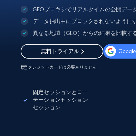
組み込みのブロック解除とホスティ
プロキシサービス
よるスクレイピングブラウザの設定
GEOプロキシでリアルタイムの公開デー
データ抽出中にブロックされないように
住宅用プロキシ
から始まる
$5
$2.5/G
50% OFF
異なる地域（GEO）からの結果を比較す
プロキシサービス
から始まる
ISPプロキシ
$1.3/IP
無料トライアル
Goog
住宅用プロキシ
50% OFF
400M+ 実際のピアデバイスからのグ
バルIP
クレジットカードは必要ありません
データセンタープロキシ
効率的なデータ抽出を実現する高速
性の高いプロキシ
固定セッションとロー
テーションセッション
セッション