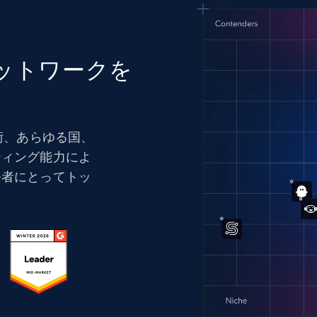
ットワークを
の技術、あらゆる国、
ティング能力によ
発者にとってトッ