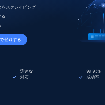
ングに
ソーシャルメディア
不動産
タをスクレイピング
Data Firehose
ビデオ
Real-time web data, delivered as it’s
collected
する
から始まる
データセンタープロキシ
$0.9/IP
B
る
leで登録する
ISPプロキシ
ロー
70万以上の完全準拠の静的住宅用プロキシ
で信頼
迅速な
99.95%
対応
成功率