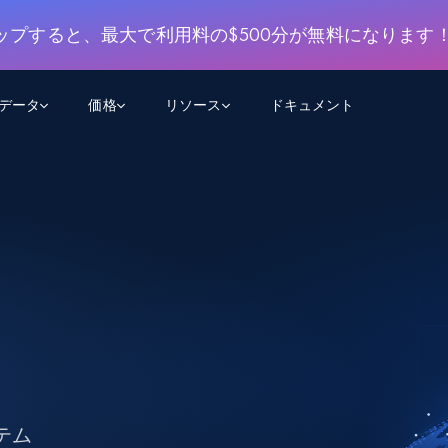
ップすると、最大で利用料の$500分が無料になります
用データ
価格
リソース
ドキュメント
AGENTIC WEB EXECUTION
データフィード
データ
デ
デ
リ
学習ハブ
検索と抽出
スクレーパー
スクレイパーAPI
から始まる
$1
$0.75/1k rec
決
壁でトレ
AIアプリがWebを検索・クロールできるよう
600以上のウェブサイトからリアルタイム
FREE TIER
にする
データを取得
ブログ
Scraper Studio
リンクトイン
eコマース
から始まる
エージェントブラウザ
$1/1k req
ソーシャルメディア
チャットGPT
ケーススタディ
FREE TIER
学習のた
エージェントがウェブサイトを閲覧し、行動
AIスクレイパースタジオ
ウェブ動
できるようにする
から始まる
どのサイトもデータパイプラインに変換
データセットマーケットプレイス
オンラインセミナー
エンジ
$250/100K rec
ブライトデータMCP
FREE
データセットマーケットプレイス
ウェブを解き放つオールインワンツールキッ
から始まる
プロキシロケーション
Data Firehose
ットを
ト
事前収集された600以上のドメインからの
$0.2/1k HTML
データ
テム
リンクトイン
eコマース
マスタークラス