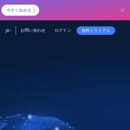
！
今すぐ始める
お問い合わせ
ログイン
JA
無料トライアル
ータ
ータと洞察
ソース
会社情報
Startup Program
Retail Intelligence
から始まる
NEW
リテールインサイト
$2000/mo
リアルタイムのECインサイトとAI搭載レコ
メンデーションを提供
パートナープログラム
Demo Agents
Managed Data
から始まる
マネージドデータサービス
$1500/mo
Acquisition
トラストセンター
カスタマイズされたエンタープライズグレ
Integrations
ードのデータ収集
SDK Bright
Deep Lookup
BETA
ウェブデータで複雑検索
Bright Initiative