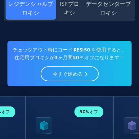
レジデンシャルプ
ISPプロ
データセンタープ
ロキシ
キシ
ロキシ
チェックアウト時にコード RESI50 を使用すると、
住宅用プロキシが3ヶ月間50％オフになります！
今すぐ始める
%オフ
50%オフ