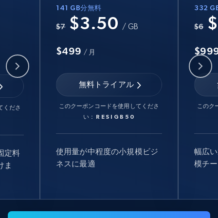
141 GB分無料
332 
$3.50
$
B
$7
/ GB
$6
$499
$99
/ 月
無料トライアル
このクーポンコードを使用してくださ
このク
てくださ
い：
RESIGB50
使用量が中程度の小規模ビジ
幅広い
固定料
ネスに最適
模チー
けま