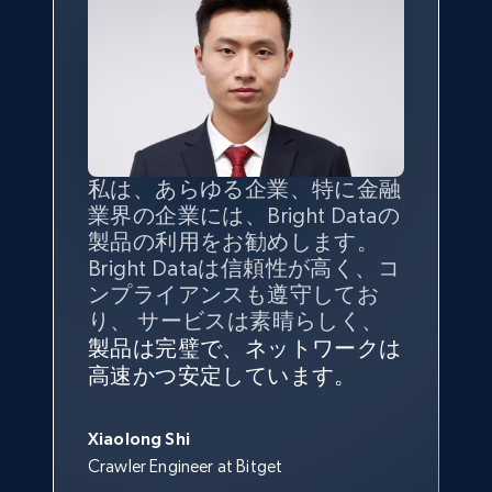
私は、あらゆる企業、特に金融
インターネットから公開ウェブ
データの
質
と量を
最大限に確
業界の企業には、Bright Dataの
データを収集する機能なしで
保することが最も重要であり、
製品の利用をお勧めします。
は、ブランドがすべての媒体に
そこでBright Dataとtgndataの
Bright Dataは信頼性が高く、コ
向けて紹介されたこと、またそ
組み合わせが威力を発揮しま
インターネットから公開ウェブ
私の経験から言えば、Bright
Bright Dataとの提携には大変満
信頼性に
非常に感銘を受けてお
ンプライアンスも遵守してお
の展開先を知りえることはでき
す。
データを収集する機能なしで
Dataのサービスは極めて貴重な
足しております。全てが順調
り、Bright Dataには全体的に大
り、 サービスは素晴らしく、
ず、また、Bright Dataのサポー
は、ブランドがすべての媒体に
ものでした。Bright Dataのおか
変満足しています。アカウント
で、ネットワークは非常に
安定
トなしでは急成長を遂げること
製品は完璧で、ネットワークは
向けて紹介されたこと、またそ
げで、当社のニーズを満たすの
マネージャーとは定期的な連絡
しており、
カスタマーサービス
George Koutsoudopoulos
はできなかったでしょう。
高速かつ安定しています。
の展開先を知りえることはでき
に十分な公開ウェブデータを収
ルートがあり、非常に協力的で
にも満足しています。
サポート
CEO at tgndata
ず、また、Bright Dataのサポー
集することができ、また同社の
す。
スタッフは当社にとって最高で
トなしでは急成長を遂げること
サポートおよび開発スタッフの
Sarah Melville
す。
Xiaolong Shi
はできなかったでしょう。
おかげで、多くのプロセスを最
Media Director at YouGov Sport
Crawler Engineer at Bitget
Yorgos Panzaris
適化することができました。