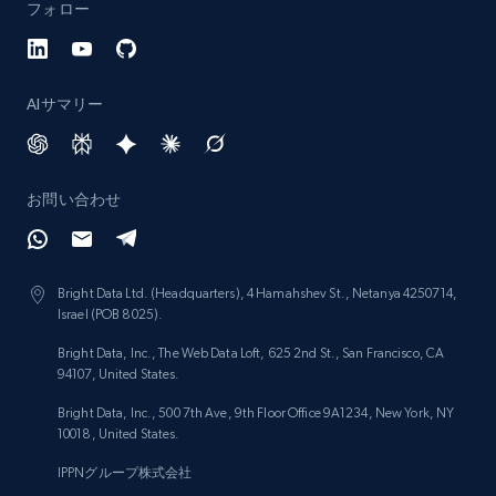
フォロー
AIサマリー
お問い合わせ
Bright Data Ltd. (Headquarters), 4 Hamahshev St., Netanya 4250714,
Israel (POB 8025).
Bright Data, Inc., The Web Data Loft, 625 2nd St., San Francisco, CA
94107, United States.
Bright Data, Inc., 500 7th Ave, 9th Floor Office 9A1234, New York, NY
10018, United States.
IPPNグループ株式会社