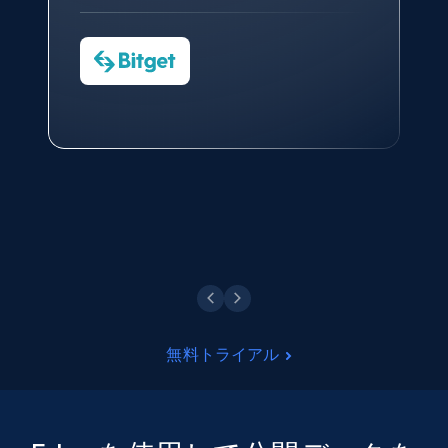
CTO at Convert Group
Cheddi Rai
Sarah Melville
CEO at AdRetreaver
今すぐ観る
Data Science Specialist
Charmagne Cruz
Head of Reporting & Analytics, Business
Technologies and Pricing at Shopee
Philippines Inc.
今すぐ観る
無料トライアル