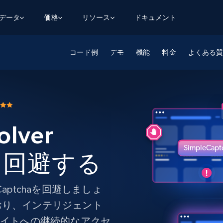
用データ
価格
リソース
ドキュメント
AGENTIC WEB EXECUTION
データフィード
データ
コード例
デモ
機能
料金
よくある
デ
デ
リ
学習ハブ
検索と抽出
スクレーパー
スクレイパーAPI
から始まる
$1
$0.75/1k rec
決
壁でトレ
AIアプリがWebを検索・クロールできるよう
600以上のウェブサイトからリアルタイム
FREE TIER
にする
データを取得
ブログ
Scraper Studio
リンクトイン
eコマース
から始まる
エージェントブラウザ
$1/1k req
ソーシャルメディア
チャットGPT
ケーススタディ
FREE TIER
学習のた
エージェントがウェブサイトを閲覧し、行動
olver
AIスクレイパースタジオ
ウェブ動
できるようにする
から始まる
どのサイトもデータパイプラインに変換
データセットマーケットプレイス
オンラインセミナー
エンジ
$250/100K rec
ブライトデータMCP
FREE
haを回避する
データセットマーケットプレイス
ウェブを解き放つオールインワンツールキッ
から始まる
プロキシロケーション
Data Firehose
ットを
ト
事前収集された600以上のドメインからの
$0.2/1k HTML
データ
リンクトイン
eコマース
マスタークラス
Captchaを回避しましょ
ングに
ソーシャルメディア
不動産
Data Firehose
おり、インテリジェント
ビデオ
Real-time web data, delivered as it’s
サイトへの継続的なアクセ
collected
から始まる