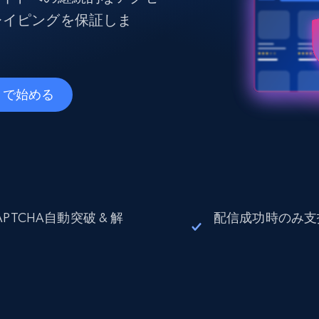
データセンタープロキシ
$0.9/IP
B
レイピングを保証しま
ISPプロキシ
ロー
70万以上の完全準拠の静的住宅用プロキシ
le で始める
で信頼
APTCHA自動突破 & 解
配信成功時のみ支