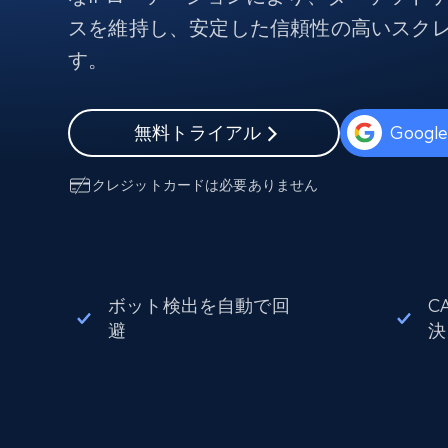
から始まる
$5
$2.5/G
50% OFF
スを維持し、安定した信頼性の高いスク
プロキシサービス
から始まる
す。
ISPプロキシ
$1.3/IP
住宅用プロキシ
50% OFF
400M+ 実際のピアデバイスからのグ
無料トライアル
Goog
バルIP
データセンタープロキシ
クレジットカードは必要ありません
効率的なデータ抽出を実現する高速
性の高いプロキシ
ボット検出を自動で回
C
避
決