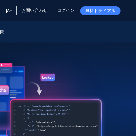
お問い合わせ
ログイン
JA
無料トライアル
質問
ータ
ータと洞察
ソース
会社情報
Startup Program
Retail Intelligence
から始まる
NEW
リテールインサイト
$2000/mo
リアルタイムのECインサイトとAI搭載レコ
メンデーションを提供
パートナープログラム
Demo Agents
Managed Data
から始まる
マネージドデータサービス
$1500/mo
Acquisition
トラストセンター
カスタマイズされたエンタープライズグレ
Integrations
ードのデータ収集
SDK Bright
Deep Lookup
BETA
ウェブデータで複雑検索
Bright Initiative