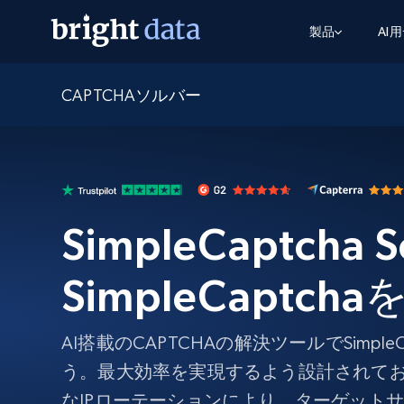
製品
AI
CAPTCHAソルバー
ウェブアクセスAPI
マルチモーダルトレーニング
WEBアクセスAPI
ツール
Web Unlocker API
動画と音声データ
Web Unlocker API
から始まる
$1/1k req
1つのAPIでブロックとCAPTCHAを解
より多くのデータで、より少ない障
FREE TIER
ーニング
統合
Discover API
FREE
から始まる
クロールAPI
ビデオフィード – VLA対応済み
$1/1k req
Always live web discovery for agents
ブラウザ拡張機能
ヒューマノイドロボットのポリシー
SimpleCaptcha S
めの継続的かつターゲットを絞った
SERP API
SERP API
から始まる
画を取得
ネットワークステータス
$1/1k req
オンデマンドですばやく容易に検索
FREE TIER
ンをスクレイピング
データパッケージ
SimpleCaptc
グーグル
ビング
ダックダックゴ
から始まる
Scraping Browser
あらゆる業界向けのLLM対応データセ
$5/GB
ヤンデックス
入手
Scraping Browser
AI搭載のCAPTCHAの解決ツールでSimple
組み込みのブロック解除とホスティ
プロキシサービス
よるスクレイピングブラウザの設定
う。最大効率を実現するよう設計されて
なIPローテーションにより、ターゲット
住宅用プロキシ