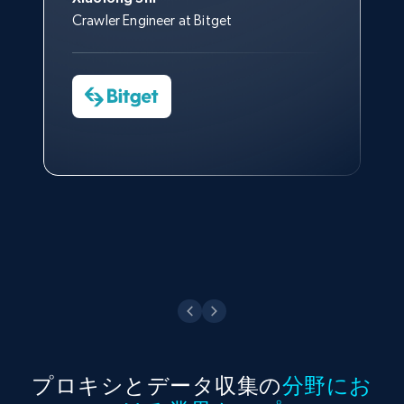
はできなかったでしょう。
おかげで、多くのプロセスを最
Media Director at YouGov Sport
Crawler Engineer at Bitget
Yorgos Panzaris
適化することができました。
CTO at Convert Group
Cheddi Rai
Sarah Melville
CEO at AdRetreaver
今すぐ観る
Data Science Specialist
Charmagne Cruz
Head of Reporting & Analytics, Business
Technologies and Pricing at Shopee
Philippines Inc.
今すぐ観る
プロキシとデータ収集の
分野にお