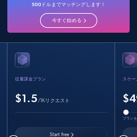
500ドルまでマッチングします！
今すぐ始める
従量課金プラン
スケー
$1.5
$
4
/1Kリクエスト
プラン
Start free