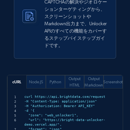
CAPTCHAの解決やジオロケー
ションターゲティングから、
スクリーンショットや
Markdown出力まで、Unlocker
APIのすべての機能をカバーす
るステップバイステップガイ
ドです。
Output
Output
cURL
Node.JS
Python
Screenshot
HTML
Markdown
curl https://api.brightdata.com/request

-H "Content-Type: application/json"

-H "Authorization: Bearer API_KEY"

-d '{

  "zone": "web_unlocker1",

  "url": "https://bright-data-unlocker-
demo.vercel.app/",

  "format": "json"
