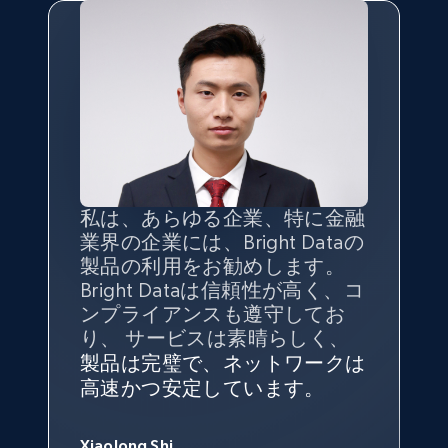
私は、あらゆる企業、特に金融
インターネットから公開ウェブ
データの
質
と量を
最大限に確
業界の企業には、Bright Dataの
データを収集する機能なしで
保することが最も重要であり、
製品の利用をお勧めします。
は、ブランドがすべての媒体に
そこでBright Dataとtgndataの
Bright Dataは信頼性が高く、コ
向けて紹介されたこと、またそ
組み合わせが威力を発揮しま
インターネットから公開ウェブ
私の経験から言えば、Bright
Bright Dataとの提携には大変満
信頼性に
非常に感銘を受けてお
ンプライアンスも遵守してお
の展開先を知りえることはでき
す。
データを収集する機能なしで
Dataのサービスは極めて貴重な
足しております。全てが順調
り、Bright Dataには全体的に大
り、 サービスは素晴らしく、
ず、また、Bright Dataのサポー
は、ブランドがすべての媒体に
ものでした。Bright Dataのおか
変満足しています。アカウント
で、ネットワークは非常に
安定
トなしでは急成長を遂げること
製品は完璧で、ネットワークは
向けて紹介されたこと、またそ
げで、当社のニーズを満たすの
マネージャーとは定期的な連絡
しており、
カスタマーサービス
George Koutsoudopoulos
はできなかったでしょう。
高速かつ安定しています。
の展開先を知りえることはでき
に十分な公開ウェブデータを収
ルートがあり、非常に協力的で
にも満足しています。
サポート
CEO at tgndata
ず、また、Bright Dataのサポー
集することができ、また同社の
す。
スタッフは当社にとって最高で
トなしでは急成長を遂げること
サポートおよび開発スタッフの
Sarah Melville
す。
Xiaolong Shi