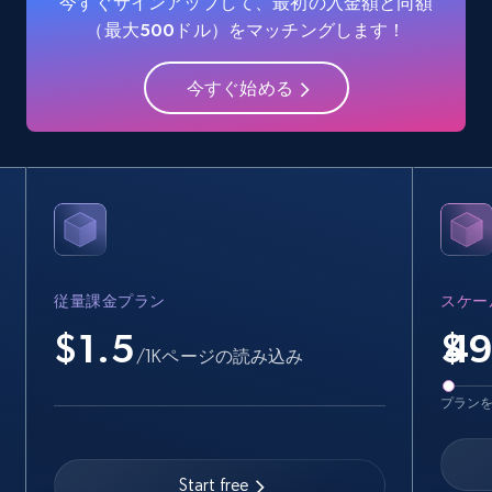
今すぐサインアップして、最初の入金額と同額
Industries, Operating status, and more.
（最大500ドル）をマッチングします！
15.6K+
1.6K+
無料トライアル
今すぐ始める
Crunchbase companies information -
Searching data by keyword
Name, URL, ID, Cb rank, Region, About,
Industries, Operating status, and more.
従量課金プラン
スケー
15.6K+
1.6K+
無料トライアル
$1.5
$
/1Kページの読み込み
プラン
Linkedin job listings information
URL, Job posting id, Job title, Company name,
Start free
Company id, Job location, Job summary, Job