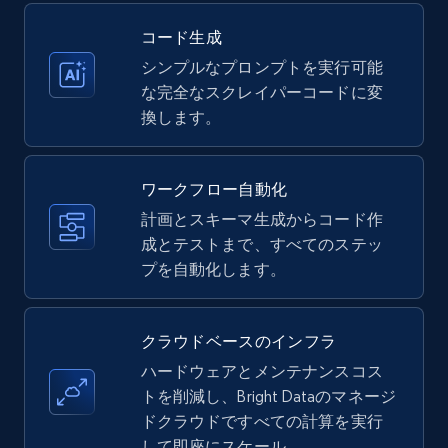
コード生成
シンプルなプロンプトを実行可能
Amazon products - Collects products by
な完全なスクレイパーコードに変
specific keywords
換します。
Title, Seller name, Brand, Description, Initial
price, Currency, Availability, Reviews count, and
more.
ワークフロー自動化
計画とスキーマ生成からコード作
35.2K+
成とテストまで、すべてのステッ
5.7K+
無料トライアル
プを自動化します。
Amazon products - find products by using
クラウドベースのインフラ
upc numbers
ハードウェアとメンテナンスコス
Title, Seller name, Brand, Description, Initial
トを削減し、Bright Dataのマネージ
price, Currency, Availability, Reviews count, and
ドクラウドですべての計算を実行
more.
して即座にスケール。