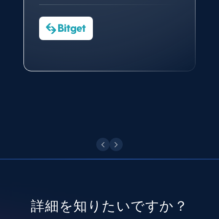
CTO at Convert Group
Cheddi Rai
Sarah Melville
CEO at AdRetreaver
8.3K+
963+
無料トライアル
今すぐ観る
Data Science Specialist
Charmagne Cruz
Head of Reporting & Analytics, Business
Technologies and Pricing at Shopee
Philippines Inc.
Youtube - Videos posts
URL, Title, Youtuber, Youtuber md5, Video url,
Video length, Likes, Views, and more.
今すぐ観る
8.1K+
714+
無料トライアル
Youtube - Videos posts - Search new
youtube videos by keyword
URL, Title, Youtuber, Youtuber md5, Video url,
詳細を知りたいですか？
Video length, Likes, Views, and more.