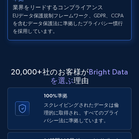
業界をリードするコンプライアンス
EUデータ保護規制フレームワーク、GDPR、CCPA
LinkedIn posts - Discover user's articles by
を含むデータ保護法に準拠したプライバシー慣行
URL
を採用しています。
URL, ID, User id, Use url, Title, Headline, Post
text, Date posted, and more.
11.3K+
1.5K+
無料トライアル
20,000+社のお客様が
Bright Data
を選ぶ
理由
LinkedIn posts - Discover posts by Profile
URL
100%準拠
URL, ID, User id, Use url, Title, Headline, Post
スクレイピングされたデータは倫
text, Date posted, and more.
理的に取得され、すべてのプライ
バシー法に準拠しています。
11.3K+
1.5K+
無料トライアル