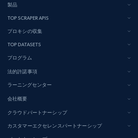
rating object, Product rating max, Rating,
製品
Author name, Asin, and more.
TOP SCRAPER APIS
7.4K+
870+
無料トライアル
プロキシの収集
TOP DATASETS
TikTok - Posts
プログラム
URL, Post id, Description, Create time, Digg
法的許諾事項
count, Share count, Collect count, Comment
count, and more.
ラーニングセンター
6.7K+
894+
無料トライアル
会社概要
クラウドパートナーシップ
カスタマーエクセレンスパートナーシップ
TikTok - Posts - Input specific profile URL to
get posts published by it