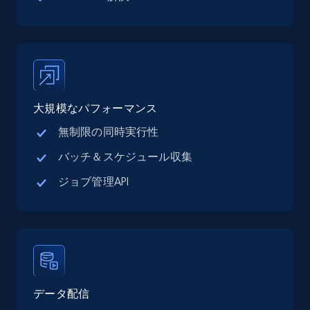
Google Maps full information - discover
records by location search
Place id, URL, Country, Name, Category,
Address, Description, Business details, and
more.
大規模なパフォーマンス
13.2K+
1.7K+
無料トライアル
無制限の同時実行性
バッチ＆スケジュール収集
Google Maps full information - Collect
ジョブ管理API
Google Maps Businesses data by place id
Place id, URL, Country, Name, Category,
Address, Description, Business details, and
more.
13.2K+
1.7K+
無料トライアル
データ配信