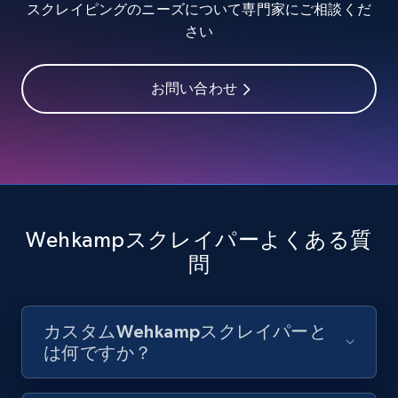
スクレイピングのニーズについて専門家にご相談くだ
8.1K+
714+
無料トライアル
さい
お問い合わせ
Youtube - Videos posts - Discover videos by
channel URL
URL, Title, Youtuber, Youtuber md5, Video url,
Video length, Likes, Views, and more.
8.1K+
714+
無料トライアル
Wehkampスクレイパーよくある質
問
Youtube - Videos posts - Search videos by
カスタムWehkampスクレイパーと
keyword and then apply relevant video
は何ですか？
filters
URL, Title, Youtuber, Youtuber md5, Video url,