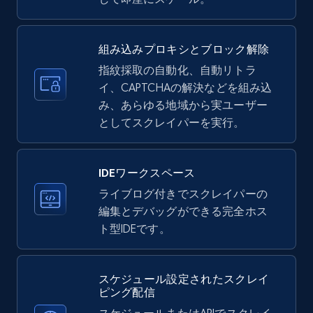
35.2K+
5.7K+
無料トライアル
組み込みプロキシとブロック解除
指紋採取の自動化、自動リトラ
イ、CAPTCHAの解決などを組み込
LinkedIn company information
み、あらゆる地域から実ユーザー
ID, Name, Country code, Locations, Followers,
としてスクレイパーを実行。
Employees in linkedin, About, Specialties, and
more.
IDEワークスペース
33.5K+
3.5K+
無料トライアル
ライブログ付きでスクレイパーの
編集とデバッグができる完全ホス
ト型IDEです。
Instagram - Profiles
スケジュール設定されたスクレイ
Account, Fbid, ID, Followers, Posts count, Is
ピング配信
business account, Is professional account, Is
verified, and more.