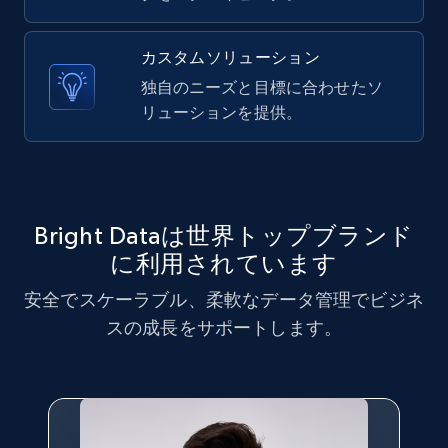
X (formerly Twitter) - Posts - Collecting
カスタムソリューション
Twitter posts URLs
独自のニーズと目標に合わせたソ
ID, User posted, Name, Description, Date
リューションを提供。
posted, Photos, URL, Quoted post, and more.
10.3K+
1.2K+
無料トライアル
Bright Dataは世界トップブランド
に利用されています
X (formerly Twitter) - Posts - Getting x
安全でスケーラブル、柔軟なデータ管理でビジネ
posts by array of profiles
スの成長をサポートします。
ID, User posted, Name, Description, Date
posted, Photos, URL, Quoted post, and more.
10.3K+
1.2K+
無料トライアル