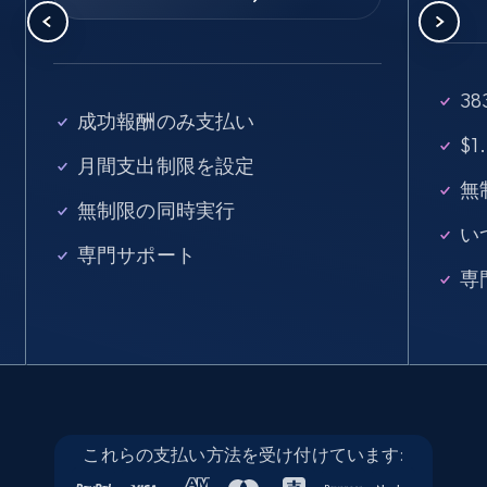
seniority level, and more.
15.3K+
2.2K+
無料トライアル
3
成功報酬のみ支払い
$
月間支出制限を設定
Linkedin job listings information - Discover
無
無制限の同時実行
new jobs by keyword
い
URL, Job posting id, Job title, Company name,
専門サポート
Company id, Job location, Job summary, Job
専
seniority level, and more.
15.3K+
2.2K+
無料トライアル
これらの支払い方法を受け付けています:
Linkedin job listings information - Discover
jobs by company URL