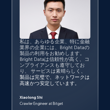
TikTok - Profiles
Account id, Nickname, Biography, Awg
engagement rate, Comment engagement rate,
Like engagement rate, Bio link, Predicted lang,
and more.
私は、あらゆる企業、特に金融
インターネットから公開ウェブ
データの
質
と量を
最大限に確
業界の企業には、Bright Dataの
データを収集する機能なしで
保することが最も重要であり、
8.3K+
963+
無料トライアル
製品の利用をお勧めします。
は、ブランドがすべての媒体に
そこでBright Dataとtgndataの
Bright Dataは信頼性が高く、コ
向けて紹介されたこと、またそ
組み合わせが威力を発揮しま
インターネットから公開ウェブ
私の経験から言えば、Bright
Bright Dataとの提携には大変満
信頼性に
非常に感銘を受けてお
ンプライアンスも遵守してお
の展開先を知りえることはでき
す。
データを収集する機能なしで
Dataのサービスは極めて貴重な
足しております。全てが順調
り、Bright Dataには全体的に大
り、 サービスは素晴らしく、
ず、また、Bright Dataのサポー
は、ブランドがすべての媒体に
ものでした。Bright Dataのおか
変満足しています。アカウント
で、ネットワークは非常に
安定
TikTok - Profiles - Discover by search URL
トなしでは急成長を遂げること
製品は完璧で、ネットワークは
向けて紹介されたこと、またそ
げで、当社のニーズを満たすの
マネージャーとは定期的な連絡
しており、
カスタマーサービス
George Koutsoudopoulos
はできなかったでしょう。
and country
高速かつ安定しています。
の展開先を知りえることはでき
に十分な公開ウェブデータを収
ルートがあり、非常に協力的で
にも満足しています。
サポート
CEO at tgndata
ず、また、Bright Dataのサポー
Account id, Nickname, Biography, Awg
集することができ、また同社の
す。
スタッフは当社にとって最高で
トなしでは急成長を遂げること
engagement rate, Comment engagement rate,
サポートおよび開発スタッフの
Sarah Melville
す。
Xiaolong Shi
はできなかったでしょう。
Like engagement rate, Bio link, Predicted lang,
おかげで、多くのプロセスを最
Media Director at YouGov Sport
Crawler Engineer at Bitget
Yorgos Panzaris
and more.
適化することができました。