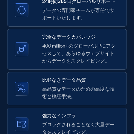
24時間365日グローバルサポート
データの専門家チームが専任でサ
ポートいたします。
LinkedIn posts - Discover new posts
company URL
URL, ID, User id, Use url, Title, Headline, Post
完全なデータカバレッジ
text, Date posted, and more.
400 million+のグローバルIPにアク
セスして、あらゆるウェブサイト
11.3K+
1.5K+
無料トライアル
からデータをスクレイピング。
比類なきデータ品質
X (formerly Twitter) - Posts
高品質なデータのための高度な技
術と検証手法。
ID, User posted, Name, Description, Date
posted, Photos, URL, Quoted post, and more.
強力なインフラ
10.3K+
1.2K+
無料トライアル
ブロックされることなく大量デー
タをスクレイピング。