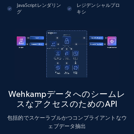
JavaScriptレンダリン
レジデンシャルプロ
グ
キシ
Instagram - Posts - Collects posts from a
specific URLs by using profile URL
URL, User posted, Description, Hashtags, Num
comments, Date posted, Likes, Photos, and
more.
13.2K+
1.6K+
無料トライアル
Wehkampデータへのシームレ
スなアクセスのためのAPI
Zillow properties listing information
Zpid, City, State, HomeStatus, Address,
包括的でスケーラブルかつコンプライアントなウ
IsListingClaimedByCurrentSignedInUser,
IsCurrentSignedInAgentResponsible, Bedrooms,
ェブデータ抽出
and more.