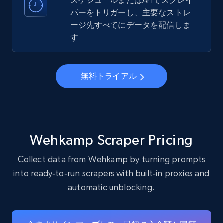
スケジュールまたはAPIでスクレイ
パーをトリガーし、主要なストレ
ージ先すべてにデータを配信しま
22.3K+
3.4K+
無料トライアル
す
Instagram - Profiles - Collect profile
無料トライアル
information by user name
Account, Fbid, ID, Followers, Posts count, Is
business account, Is professional account, Is
verified, and more.
Wehkamp Scraper Pricing
22.3K+
3.4K+
無料トライアル
Collect data from Wehkamp by turning prompts
into ready‑to‑run scrapers with built‑in proxies and
automatic unblocking.
Crunchbase companies information
Name, URL, ID, Cb rank, Region, About,