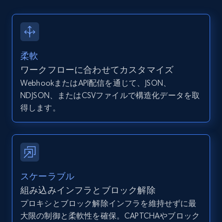
12K+
1.3K+
無料トライアル
柔軟
ワークフローに合わせてカスタマイズ
Zillow properties listing information -
WebhookまたはAPI配信を通じて、JSON、
Discover by custom filters - location, home
NDJSON、またはCSVファイルで構造化データを取
type and status
得します。
Zpid, City, State, HomeStatus, Address,
IsListingClaimedByCurrentSignedInUser,
IsCurrentSignedInAgentResponsible, Bedrooms,
and more.
12K+
1.3K+
無料トライアル
スケーラブル
組み込みインフラとブロック解除
プロキシとブロック解除インフラを維持せずに最
大限の制御と柔軟性を確保。CAPTCHAやブロック
Zillow properties listing information -