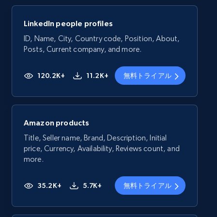
LinkedIn people profiles
ID, Name, City, Country code, Position, About,
Posts, Current company, and more.
120.2K+
11.2K+
無料トライアル
Amazon products
Title, Seller name, Brand, Description, Initial
price, Currency, Availability, Reviews count, and
more.
35.2K+
5.7K+
無料トライアル