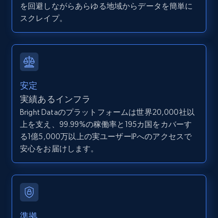
を回避しながらあらゆる地域からデータを簡単に
Search by parameters on zillow and use the
スクレイプ。
direct link as input
Zpid, City, State, HomeStatus, Address,
IsListingClaimedByCurrentSignedInUser,
IsCurrentSignedInAgentResponsible, Bedrooms,
and more.
安定
12K+
1.3K+
無料トライアル
実績あるインフラ
Bright Dataのプラットフォームは世界20,000社以
上を支え、99.99%の稼働率と195カ国をカバーす
る1億5,000万以上の実ユーザーIPへのアクセスで
LinkedIn posts
安心をお届けします。
URL, ID, User id, Use url, Title, Headline, Post
text, Date posted, and more.
11.3K+
1.5K+
無料トライアル
準拠