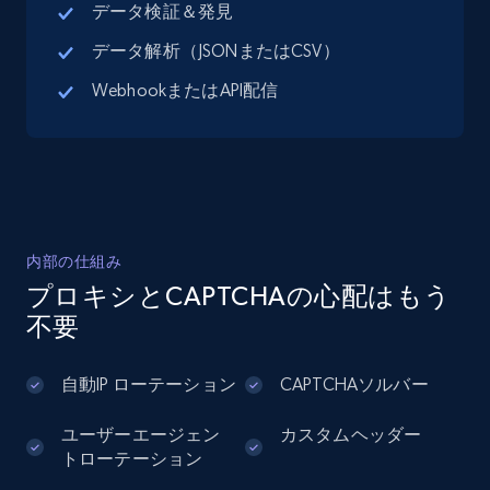
データ検証＆発見
データ解析（JSONまたはCSV）
Google Maps full information - Discover
WebhookまたはAPI配信
new records by Customer ID
Place id, URL, Country, Name, Category,
Address, Description, Business details, and
more.
13.2K+
1.7K+
無料トライアル
内部の仕組み
プロキシとCAPTCHAの心配はもう
不要
Instagram - Posts
URL, User posted, Description, Hashtags, Num
自動IP ローテーション
CAPTCHAソルバー
comments, Date posted, Likes, Photos, and
more.
ユーザーエージェン
カスタムヘッダー
トローテーション
13.2K+
1.6K+
無料トライアル