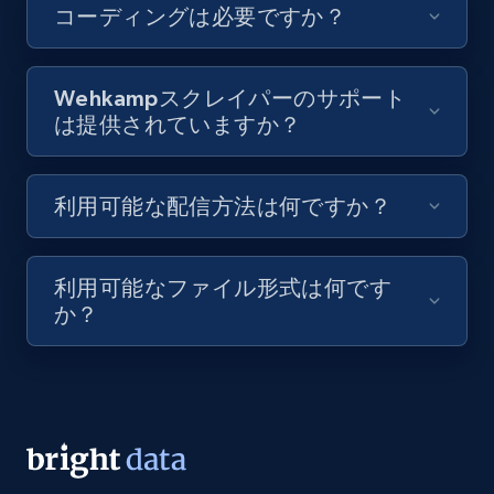
コーディングは必要ですか？
Video length, Likes, Views, and more.
8.1K+
714+
無料トライアル
Wehkampスクレイパーのサポート
は提供されていますか？
Youtube - Videos posts - Discovery videos
利用可能な配信方法は何ですか？
by podcast url
URL, Title, Youtuber, Youtuber md5, Video url,
Video length, Likes, Views, and more.
利用可能なファイル形式は何です
か？
8.1K+
714+
無料トライアル
Amazon Reviews
URL, Product name, Product rating, Product