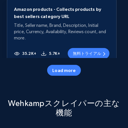
Amazon products - Collects products by
best sellers category URL
Title, Seller name, Brand, Description, Initial
price, Currency, Availability, Reviews count, and
more.
35.2K+
5.7K+
無料トライアル
Load more
Amazon products - Collects products by
specific category URL
Title, Seller name, Brand, Description, Initial
Wehkampスクレイパーの主な
price, Currency, Availability, Reviews count, and
more.
機能
35.2K+
5.7K+
無料トライアル