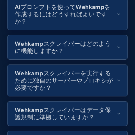
Video length, Likes, Views, and more.
AIプロンプトを使ってWehkampを
作成するにはどうすればよいです
8.1K+
714+
無料トライアル
か？
Wehkampスクレイパーはどのよう
Youtube - Videos posts - Collect YouTube
に機能しますか？
posts by hashtags
URL, Title, Youtuber, Youtuber md5, Video url,
Video length, Likes, Views, and more.
Wehkampスクレイパーを実行する
ために独自のサーバーやプロキシが
必要ですか？
8.1K+
714+
無料トライアル
Wehkampスクレイパーはデータ保
護規制に準拠していますか？
Youtube - Videos posts - Discovery records
by Explore page URL
URL, Title, Youtuber, Youtuber md5, Video url,