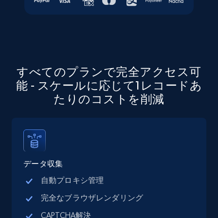
URL, Job posting id, Job title, Company name,
Company id, Job location, Job summary, Job
seniority level, and more.
15.3K+
2.2K+
無料トライアル
すべてのプランで完全アクセス可
能 - スケールに応じて1レコードあ
たりのコストを削減
Google Maps full information
Place id, URL, Country, Name, Category,
Address, Description, Business details, and
more.
データ収集
13.2K+
1.7K+
無料トライアル
自動プロキシ管理
完全なブラウザレンダリング
CAPTCHA解決