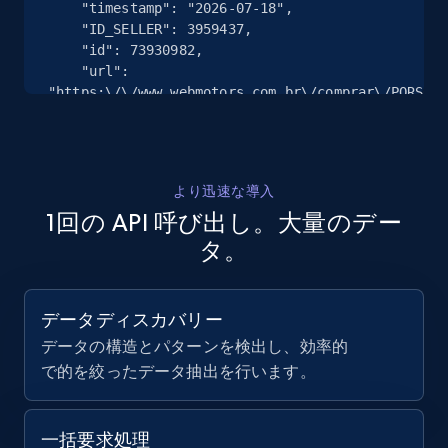
    "timestamp": "2026-07-18",

    "ID_SELLER": 3959437,

    "id": 73930982,

    "url": 
Zillow properties listing information
"https:\/\/www.webmotors.com.br\/comprar\/PORSCHE
24V-H6-GASOLINA-CARRERA-T-PDK\/2-portas\/2024\/73
Zpid, City, State, HomeStatus, Address,
    "Tipo": "car",

IsListingClaimedByCurrentSignedInUser,
    "Marca": "PORSCHE",

IsCurrentSignedInAgentResponsible, Bedrooms,
    "Modelo": "911"

and more.
より迅速な導入
  },

1回の API 呼び出し。大量のデー
  {

    "db_source": "1784340467408",

12K+
1.3K+
無料トライアル
タ。
    "timestamp": "2026-07-18",

    "ID_SELLER": 3952039,

    "id": 74838060,

データディスカバリー
    "url": 
Zillow properties listing information -
"https:\/\/www.webmotors.com.br\/comprar\/FIAT\/S
データの構造とパターンを検出し、効率的
Discover by custom filters - location, home
FIREFLY-FLEX-ENDURANCE-CS-MANUAL\/2-portas\/2025-
で的を絞ったデータ抽出を行います。
type and status
2026\/74838060",

    "Tipo": "car",

Zpid, City, State, HomeStatus, Address,
    "Marca": "FIAT",

一括要求処理
IsListingClaimedByCurrentSignedInUser,