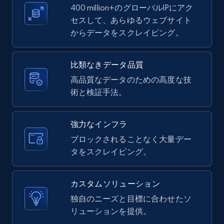
400 million+のグローバルIPにアク
セスして、あらゆるウェブサイト
8.1K+
716+
無料トライアル
からデータをスクレイピング。
比類なきデータ品質
Amazon Reviews
高品質なデータのための高度な技
URL, Product name, Product rating, Product
術と検証手法。
rating object, Product rating max, Rating,
Author name, Asin, and more.
強力なインフラ
ブロックされることなく大量デー
7.4K+
870+
無料トライアル
タをスクレイピング。
カスタムソリューション
TikTok - Posts
独自のニーズと目標に合わせたソ
URL, Post id, Description, Create time, Digg
リューションを提供。
count, Share count, Collect count, Comment