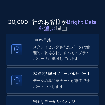
8.1K+
716+
無料トライアル
20,000+社のお客様が
Bright Data
を選ぶ
理由
Youtube - Videos posts - Discovery records
by Explore page URL
100%準拠
URL, Title, Youtuber, Youtuber md5, Video url,
スクレイピングされたデータは倫
Video length, Likes, Views, and more.
理的に取得され、すべてのプライ
バシー法に準拠しています。
8.1K+
716+
無料トライアル
24時間365日グローバルサポート
データの専門家チームが専任でサ
Youtube - Videos posts - Discovery videos
ポートいたします。
by podcast url
URL, Title, Youtuber, Youtuber md5, Video url,
完全なデータカバレッジ
Video length, Likes, Views, and more.