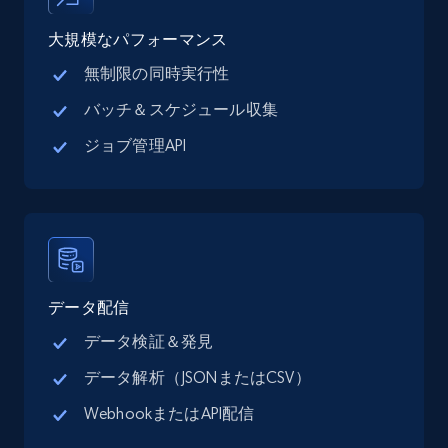
大規模なパフォーマンス
15.6K+
1.6K+
無料トライアル
無制限の同時実行性
バッチ＆スケジュール収集
Linkedin job listings information
ジョブ管理API
URL, Job posting id, Job title, Company name,
Company id, Job location, Job summary, Job
seniority level, and more.
15.3K+
2.2K+
無料トライアル
データ配信
データ検証＆発見
Linkedin job listings information - Discover
データ解析（JSONまたはCSV）
new jobs by keyword
WebhookまたはAPI配信
URL, Job posting id, Job title, Company name,
Company id, Job location, Job summary, Job