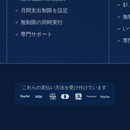
$
33.5K+
3.5K+
無料トライアル
月間支出制限を設定
無
無制限の同時実行
い
専門サポート
Instagram - Profiles
専
Account, Fbid, ID, Followers, Posts count, Is
business account, Is professional account, Is
verified, and more.
22.3K+
3.5K+
無料トライアル
これらの支払い方法を受け付けています:
Instagram - Profiles - Collect profile
information by user name
Account, Fbid, ID, Followers, Posts count, Is
business account, Is professional account, Is
verified, and more.