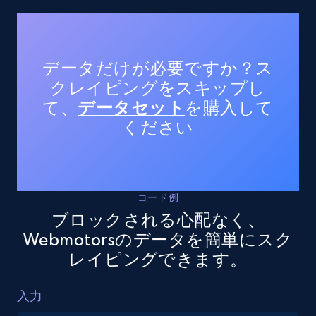
Place id, URL, Country, Name, Category,
Address, Description, Business details, and
more.
データだけが必要ですか？ス
13.3K+
1.7K+
無料トライアル
クレイピングをスキップし
て、
データセット
を購入して
ください
Google Maps full information - discover
records by location search
Place id, URL, Country, Name, Category,
Address, Description, Business details, and
コード例
more.
ブロックされる心配なく、
Webmotorsのデータを簡単にスク
13.3K+
1.7K+
無料トライアル
レイピングできます。
入力