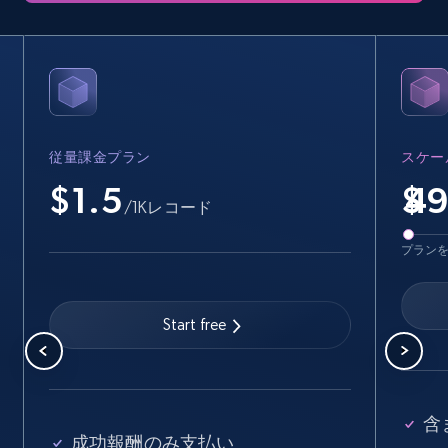
Amazon products - find products by using
upc numbers
Title, Seller name, Brand, Description, Initial
従量課金プラン
スケー
price, Currency, Availability, Reviews count, and
more.
$1.5
$
/1Kレコード
35.3K+
5.7K+
無料トライアル
プラン
Start free
LinkedIn company information
ID, Name, Country code, Locations, Followers,
Employees in linkedin, About, Specialties, and
more.
含
成功報酬のみ支払い