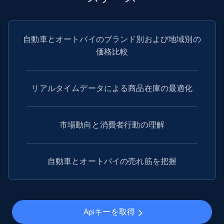
8.1K+
716+
無料トライアル
自動車とオートバイのブランド別および地域別の
Youtube - Videos posts - Search videos by
価格比較
keyword and then apply relevant video
filters
リアルタイムデータによる商品在庫の最適化
URL, Title, Youtuber, Youtuber md5, Video url,
Video length, Likes, Views, and more.
市場動向と消費者行動の理解
8.1K+
716+
無料トライアル
自動車とオートバイの売れ筋を把握
Youtube - Videos posts - Collect YouTube
posts by hashtags
URL, Title, Youtuber, Youtuber md5, Video url,
Apiキーを取得
Video length, Likes, Views, and more.