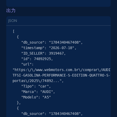
出力
Instagram - Posts
JSON
URL, User posted, Description, Hashtags, Num
comments, Date posted, Likes, Photos, and
[

more.
  {

    "db_source": "1784340467408",

    "timestamp": "2026-07-18",

13.2K+
1.6K+
無料トライアル
    "ID_SELLER": 3919467,

    "id": 74892925,

    "url": 
"https:\/\/www.webmotors.com.br\/comprar\/AUDI\/A
Instagram - Posts - Collects posts from a
TFSI-GASOLINA-PERFORMANCE-S-EDITION-QUATTRO-S-TRO
specific URLs by using profile URL
portas\/2025\/74892...",

    "Tipo": "car",

URL, User posted, Description, Hashtags, Num
    "Marca": "AUDI",

comments, Date posted, Likes, Photos, and
    "Modelo": "A5"

more.
  },

  {

    "db_source": "1784340467408",

13.2K+
1.6K+
無料トライアル