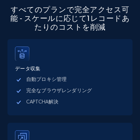
すべてのプランで完全アクセス可
22.3K+
3.5K+
無料トライアル
能 - スケールに応じて1レコードあ
たりのコストを削減
Crunchbase companies information
Name, URL, ID, Cb rank, Region, About,
Industries, Operating status, and more.
データ収集
自動プロキシ管理
15.6K+
1.6K+
無料トライアル
完全なブラウザレンダリング
CAPTCHA解決
Crunchbase companies information -
Searching data by keyword
Name, URL, ID, Cb rank, Region, About,
Industries, Operating status, and more.