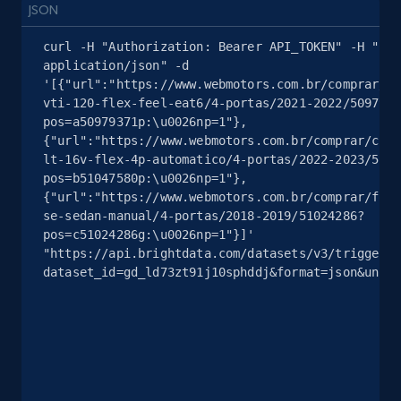
Google Maps full information - Collect
JSON
Google Maps Businesses data by place id
curl -H "Authorization: Bearer API_TOKEN" -H "Con
Place id, URL, Country, Name, Category,
application/json" -d 
Address, Description, Business details, and
'[{"url":"https://www.webmotors.com.br/comprar/ci
more.
vti-120-flex-feel-eat6/4-portas/2021-2022/5097937
pos=a50979371p:\u0026np=1"},
13.3K+
1.7K+
無料トライアル
{"url":"https://www.webmotors.com.br/comprar/chev
lt-16v-flex-4p-automatico/4-portas/2022-2023/5104
pos=b51047580p:\u0026np=1"},
{"url":"https://www.webmotors.com.br/comprar/ford
se-sedan-manual/4-portas/2018-2019/51024286?
Google Maps full information - Discover
pos=c51024286g:\u0026np=1"}]' 
new records by Customer ID
"https://api.brightdata.com/datasets/v3/trigger?
dataset_id=gd_ld73zt91j10sphddj&format=json&uncom
Place id, URL, Country, Name, Category,
Address, Description, Business details, and
more.
13.3K+
1.7K+
無料トライアル