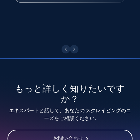
Facebook - Pages Posts by Profile URL
URL, Post id, User url, User username raw,
今すぐ観る
Content, Date posted, Hashtags, Num
comments, and more.
6.6K+
629+
無料トライアル
Indeed job listings information
Jobid, Company name, Date posted parsed, Job
もっと詳しく知りたいです
title, Description text, Benefits, Qualifications,
か？
Job type, and more.
エキスパートと話して、あなたの スクレイピングのニ
6.5K+
761+
無料トライアル
ーズをご相談ください.
お問い合わせ