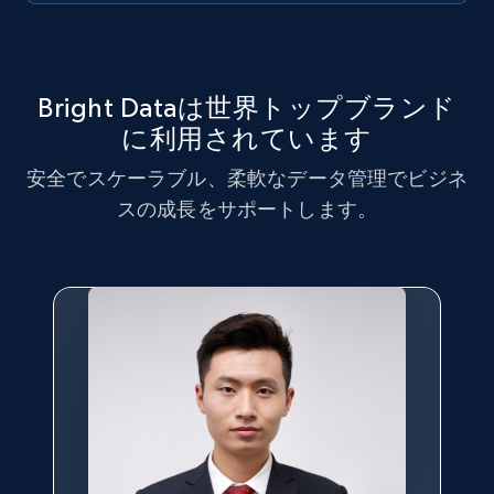
count, and more.
6.7K+
905+
無料トライアル
Bright Dataは世界トップブランド
に利用されています
TikTok - Posts - Input specific profile URL to
安全でスケーラブル、柔軟なデータ管理でビジネ
get posts published by it
スの成長をサポートします。
URL, Post id, Description, Create time, Digg
count, Share count, Collect count, Comment
count, and more.
6.7K+
905+
無料トライアル
TikTok - Posts - Search posts by specific
keyword or hashtag