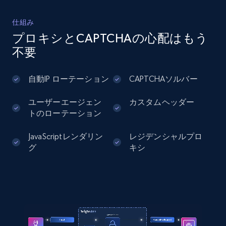
16V-TURBO-FLEX-SPORT-GP-AUTOMATICO\/4-
portas\/2022\/72597605",

LinkedIn posts
仕組み
    "Tipo": "car",

URL, ID, User id, Use url, Title, Headline, Post
プロキシとCAPTCHAの心配はもう
    "Marca": "BMW",

text, Date posted, and more.
不要
    "Modelo": "320i"

  }

]
11.3K+
1.5K+
無料トライアル
自動IP ローテーション
CAPTCHAソルバー
ユーザーエージェン
カスタムヘッダー
トのローテーション
LinkedIn posts - Discover user's articles by
URL
JavaScriptレンダリン
レジデンシャルプロ
グ
キシ
URL, ID, User id, Use url, Title, Headline, Post
text, Date posted, and more.
11.3K+
1.5K+
無料トライアル