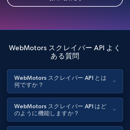
Indeed job listings information - Collect
new jobs by keyword search in specific
location
Jobid, Company name, Date posted parsed, Job
title, Description text, Benefits, Qualifications,
Job type, and more.
WebMotors スクレイパー API よく
ある質問
6.5K+
761+
無料トライアル
WebMotors スクレイパー API とは
何ですか？
Indeed job listings information - Discover
jobs by company URL
Jobid, Company name, Date posted parsed, Job
WebMotors スクレイパー API はど
title, Description text, Benefits, Qualifications,
のように機能しますか？
Job type, and more.