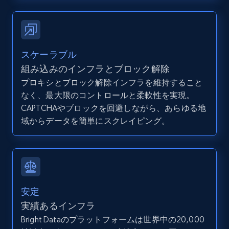
TikTok - Profiles - Discover by search URL
and country
スケーラブル
Account id, Nickname, Biography, Awg
組み込みのインフラとブロック解除
engagement rate, Comment engagement rate,
Like engagement rate, Bio link, Predicted lang,
プロキシとブロック解除インフラを維持すること
and more.
なく、最大限のコントロールと柔軟性を実現。
CAPTCHAやブロックを回避しながら、あらゆる地
8.3K+
963+
無料トライアル
域からデータを簡単にスクレイピング。
Youtube - Videos posts
URL, Title, Youtuber, Youtuber md5, Video url,
安定
Video length, Likes, Views, and more.
実績あるインフラ
Bright Dataのプラットフォームは世界中の20,000
8.1K+
716+
無料トライアル