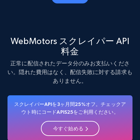
Amazon products - Collects products by
specific category URL
Title, Seller name, Brand, Description, Initial
price, Currency, Availability, Reviews count, and
WebMotors スクレイパー API
more.
料金
35.3K+
5.7K+
無料トライアル
正常に配信されたデータ分のみお支払いくださ
い。隠れた費用はなく、配信失敗に対する請求も
ありません。
Amazon products - Collects products by
specific keywords
スクレイパーAPIを3ヶ月間25%オフ。チェックア
Title, Seller name, Brand, Description, Initial
ウト時にコードAPIS25をご利用ください。
price, Currency, Availability, Reviews count, and
more.
今すぐ始める
35.3K+
5.7K+
無料トライアル