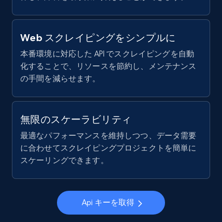
X (formerly Twitter) - Posts
ID, User posted, Name, Description, Date
Web スクレイピングをシンプルに
posted, Photos, URL, Quoted post, and more.
本番環境に対応した API でスクレイピングを自動
化することで、リソースを節約し、メンテナンス
10.4K+
1.2K+
無料トライアル
の手間を減らせます。
無限のスケーラビリティ
X (formerly Twitter) - Posts - Collecting
Twitter posts URLs
最適なパフォーマンスを維持しつつ、データ需要
に合わせてスクレイピングプロジェクトを簡単に
ID, User posted, Name, Description, Date
posted, Photos, URL, Quoted post, and more.
スケーリングできます。
10.4K+
1.2K+
無料トライアル
Api キーを取得