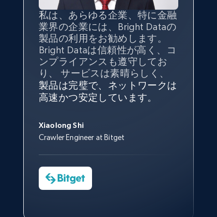
URL, Post id, Description, Create time, Digg
私は、あらゆる企業、特に金融
インターネットから公開ウェブ
データの
質
と量を
最大限に確
count, Share count, Collect count, Comment
業界の企業には、Bright Dataの
データを収集する機能なしで
保することが最も重要であり、
count, and more.
製品の利用をお勧めします。
は、ブランドがすべての媒体に
そこでBright Dataとtgndataの
Bright Dataは信頼性が高く、コ
向けて紹介されたこと、またそ
組み合わせが威力を発揮しま
インターネットから公開ウェブ
私の経験から言えば、Bright
Bright Dataとの提携には大変満
信頼性に
非常に感銘を受けてお
6.7K+
905+
無料トライアル
ンプライアンスも遵守してお
の展開先を知りえることはでき
す。
データを収集する機能なしで
Dataのサービスは極めて貴重な
足しております。全てが順調
り、Bright Dataには全体的に大
り、 サービスは素晴らしく、
ず、また、Bright Dataのサポー
は、ブランドがすべての媒体に
ものでした。Bright Dataのおか
変満足しています。アカウント
で、ネットワークは非常に
安定
トなしでは急成長を遂げること
製品は完璧で、ネットワークは
向けて紹介されたこと、またそ
げで、当社のニーズを満たすの
マネージャーとは定期的な連絡
しており、
カスタマーサービス
George Koutsoudopoulos
はできなかったでしょう。
高速かつ安定しています。
の展開先を知りえることはでき
に十分な公開ウェブデータを収
ルートがあり、非常に協力的で
にも満足しています。
サポート
CEO at tgndata
TikTok - Posts - discover new records by
ず、また、Bright Dataのサポー
集することができ、また同社の
す。
スタッフは当社にとって最高で
TikTok discover URL
トなしでは急成長を遂げること
サポートおよび開発スタッフの
Sarah Melville
す。
Xiaolong Shi
URL, Post id, Description, Create time, Digg
はできなかったでしょう。
おかげで、多くのプロセスを最
Media Director at YouGov Sport
Crawler Engineer at Bitget
count, Share count, Collect count, Comment
Yorgos Panzaris
適化することができました。
count, and more.
CTO at Convert Group
Cheddi Rai
Sarah Melville
CEO at AdRetreaver
今すぐ観る
Data Science Specialist
Charmagne Cruz
6.7K+
905+
無料トライアル
Head of Reporting & Analytics, Business
Technologies and Pricing at Shopee
Philippines Inc.