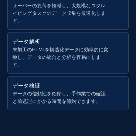
    "Modelo": "STRADA"

IsCurrentSignedInAgentResponsible, Bedrooms,
サーバーの負荷を軽減し、大規模なスクレ
  },

and more.
イピングタスクのデータ収集を最適化しま
  {

    "db_source": "1784340467408",

す。
    "timestamp": "2026-07-18",

12K+
1.3K+
無料トライアル
    "ID_SELLER": 3832837,

    "id": 73851165,

データ解析
    "url": 
未加工のHTMLを構造化データに効率的に変
"https:\/\/www.webmotors.com.br\/comprar\/PORSCHE
Zillow properties listing information -
換し、データの統合と分析を容易にしま
16V-H4-GASOLINA-BOXSTER-PDK\/2-portas\/2023-
2024\/73851165",

Search by parameters on zillow and use the
す。
    "Tipo": "car",

direct link as input
    "Marca": "PORSCHE",

Zpid, City, State, HomeStatus, Address,
    "Modelo": "718"

データ検証
IsListingClaimedByCurrentSignedInUser,
  },

データの信頼性を確保し、手作業での確認
IsCurrentSignedInAgentResponsible, Bedrooms,
  {

と前処理にかかる時間を節約できます。
and more.
    "db_source": "1784340467408",

    "timestamp": "2026-07-18",

    "ID_SELLER": 3876520,

12K+
1.3K+
無料トライアル
    "id": 72597605,

    "url": 
"https:\/\/www.webmotors.com.br\/comprar\/BMW\/32