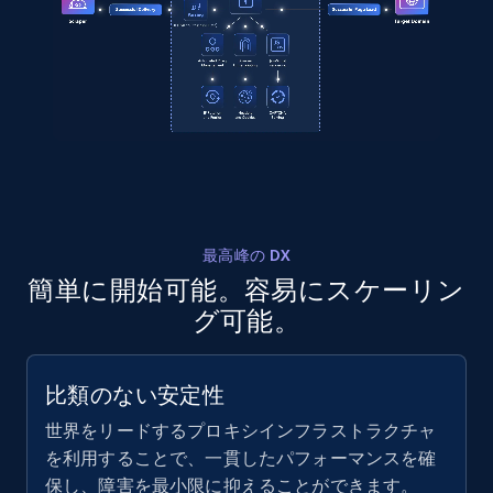
LinkedIn posts - Discover posts by Profile
URL
URL, ID, User id, Use url, Title, Headline, Post
text, Date posted, and more.
11.3K+
1.5K+
無料トライアル
最高峰の DX
LinkedIn posts - Discover new posts
簡単に開始可能。容易にスケーリン
company URL
グ可能。
URL, ID, User id, Use url, Title, Headline, Post
text, Date posted, and more.
比類のない安定性
11.3K+
1.5K+
無料トライアル
世界をリードするプロキシインフラストラクチャ
を利用することで、一貫したパフォーマンスを確
保し、障害を最小限に抑えることができます。