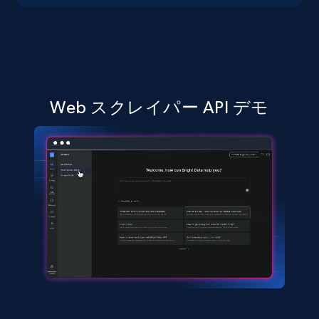
seniority level, and more.
15.3K+
2.2K+
無料トライアル
Web スクレイパー API デモ
Linkedin job listings information - Discover
jobs by company URL
URL, Job posting id, Job title, Company name,
Company id, Job location, Job summary, Job
seniority level, and more.
15.3K+
2.2K+
無料トライアル
Google Maps full information