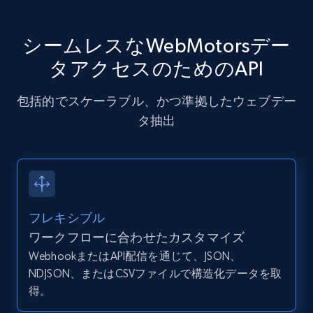
X (formerly Twitter) - Posts - Getting x
posts by array of profiles
シームレスなWebMotorsデー
ID, User posted, Name, Description, Date
タアクセスのためのAPI
posted, Photos, URL, Quoted post, and more.
包括的でスケーラブル、かつ準拠したウェブデー
10.4K+
1.2K+
無料トライアル
タ抽出
TikTok - Profiles
Account id, Nickname, Biography, Awg
engagement rate, Comment engagement rate,
フレキシブル
Like engagement rate, Bio link, Predicted lang,
ワークフローに合わせたカスタマイズ
and more.
WebhookまたはAPI配信を通じて、JSON、
NDJSON、またはCSVファイルで構造化データを取
8.3K+
963+
無料トライアル
得。