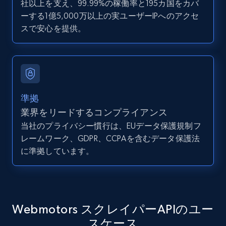
社以上を支え、99.99%の稼働率と195カ国をカバ
ーする1億5,000万以上の実ユーザーIPへのアクセ
スで安心を提供。
Youtube - Videos posts - Search new
youtube videos by keyword
URL, Title, Youtuber, Youtuber md5, Video url,
Video length, Likes, Views, and more.
準拠
8.1K+
716+
無料トライアル
業界をリードするコンプライアンス
当社のプライバシー慣行は、EUデータ保護規制フ
レームワーク、GDPR、CCPAを含むデータ保護法
に準拠しています。
Youtube - Videos posts - Discover videos by
channel URL
URL, Title, Youtuber, Youtuber md5, Video url,
Video length, Likes, Views, and more.
Webmotors スクレイパーAPIのユー
スケース