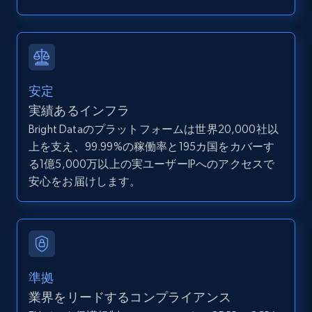
Search by parameters on zillow and use the
direct link as input
Zpid, City, State, HomeStatus, Address,
IsListingClaimedByCurrentSignedInUser,
IsCurrentSignedInAgentResponsible, Bedrooms,
安定
and more.
実績あるインフラ
Bright Dataのプラットフォームは世界20,000社以
12K+
1.3K+
無料トライアル
上を支え、99.99%の稼働率と195カ国をカバーす
る1億5,000万以上の実ユーザーIPへのアクセスで
安心をお届けします。
LinkedIn posts
URL, ID, User id, Use url, Title, Headline, Post
text, Date posted, and more.
11.3K+
1.5K+
無料トライアル
準拠
業界をリードするコンプライアンス