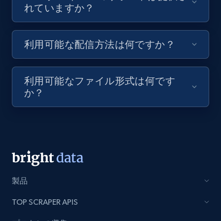
Video length, Likes, Views, and more.
れていますか？
8.1K+
714+
無料トライアル
利用可能な配信方法は何ですか？
Youtube - Videos posts - Discovery videos
利用可能なファイル形式は何です
by podcast url
か？
URL, Title, Youtuber, Youtuber md5, Video url,
Video length, Likes, Views, and more.
8.1K+
714+
無料トライアル
製品
Amazon Reviews
TOP SCRAPER APIS
URL, Product name, Product rating, Product
rating object, Product rating max, Rating,