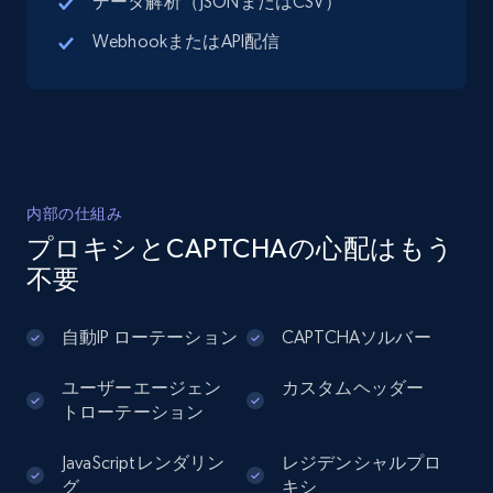
データ解析（JSONまたはCSV）
WebhookまたはAPI配信
Google Maps full information - Discover
new records by Customer ID
Place id, URL, Country, Name, Category,
Address, Description, Business details, and
more.
内部の仕組み
13.3K+
1.7K+
無料トライアル
プロキシとCAPTCHAの心配はもう
不要
Instagram - Posts
自動IP ローテーション
CAPTCHAソルバー
URL, User posted, Description, Hashtags, Num
ユーザーエージェン
カスタムヘッダー
comments, Date posted, Likes, Photos, and
トローテーション
more.
JavaScriptレンダリン
レジデンシャルプロ
13.2K+
1.6K+
無料トライアル
グ
キシ