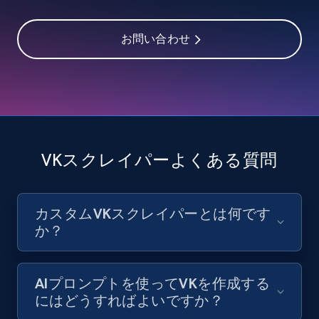
8.1K+
714+
無料トライアル
お問い合わせ
Youtube - Videos posts - Discover videos by
channel URL
URL, Title, Youtuber, Youtuber md5, Video url,
Video length, Likes, Views, and more.
VKスクレイパーよくある質問
8.1K+
714+
無料トライアル
カスタムVKスクレイパーとは何です
か？
Youtube - Videos posts - Search videos by
keyword and then apply relevant video
filters
AIプロンプトを使ってVKを作成する
にはどうすればよいですか？
URL, Title, Youtuber, Youtuber md5, Video url,
Video length, Likes, Views, and more.