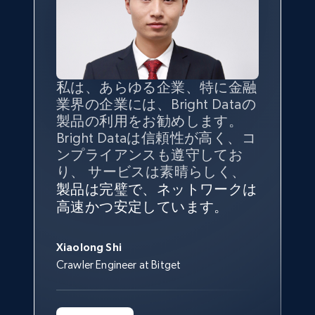
TikTok - Profiles
Account id, Nickname, Biography, Awg
engagement rate, Comment engagement rate,
私は、あらゆる企業、特に金融
インターネットから公開ウェブ
データの
質
と量を
最大限に確
Like engagement rate, Bio link, Predicted lang,
業界の企業には、Bright Dataの
データを収集する機能なしで
and more.
保することが最も重要であり、
製品の利用をお勧めします。
は、ブランドがすべての媒体に
そこでBright Dataとtgndataの
Bright Dataは信頼性が高く、コ
向けて紹介されたこと、またそ
組み合わせが威力を発揮しま
インターネットから公開ウェブ
私の経験から言えば、Bright
Bright Dataとの提携には大変満
8.3K+
963+
無料トライアル
信頼性に
非常に感銘を受けてお
ンプライアンスも遵守してお
の展開先を知りえることはでき
す。
データを収集する機能なしで
Dataのサービスは極めて貴重な
足しております。全てが順調
り、Bright Dataには全体的に大
り、 サービスは素晴らしく、
ず、また、Bright Dataのサポー
は、ブランドがすべての媒体に
ものでした。Bright Dataのおか
変満足しています。アカウント
で、ネットワークは非常に
安定
トなしでは急成長を遂げること
製品は完璧で、ネットワークは
向けて紹介されたこと、またそ
げで、当社のニーズを満たすの
マネージャーとは定期的な連絡
しており、
カスタマーサービス
George Koutsoudopoulos
はできなかったでしょう。
高速かつ安定しています。
の展開先を知りえることはでき
に十分な公開ウェブデータを収
TikTok - Profiles - Discover by search URL
ルートがあり、非常に協力的で
にも満足しています。
サポート
CEO at tgndata
ず、また、Bright Dataのサポー
集することができ、また同社の
す。
and country
スタッフは当社にとって最高で
トなしでは急成長を遂げること
サポートおよび開発スタッフの
Sarah Melville
す。
Xiaolong Shi
Account id, Nickname, Biography, Awg
はできなかったでしょう。
おかげで、多くのプロセスを最
Media Director at YouGov Sport
Crawler Engineer at Bitget
engagement rate, Comment engagement rate,
Yorgos Panzaris
適化することができました。
Like engagement rate, Bio link, Predicted lang,
CTO at Convert Group
Cheddi Rai
and more.
Sarah Melville
CEO at AdRetreaver