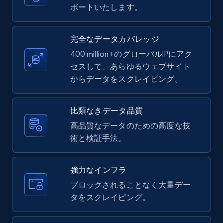
ポートいたします。
LinkedIn posts - Discover new posts
company URL
完全なデータカバレッジ
URL, ID, User id, Use url, Title, Headline, Post
400 million+のグローバルIPにアク
text, Date posted, and more.
セスして、あらゆるウェブサイト
からデータをスクレイピング。
11.3K+
1.5K+
無料トライアル
比類なきデータ品質
高品質なデータのための高度な技
術と検証手法。
X (formerly Twitter) - Posts
ID, User posted, Name, Description, Date
posted, Photos, URL, Quoted post, and more.
強力なインフラ
ブロックされることなく大量デー
10.3K+
1.2K+
無料トライアル
タをスクレイピング。