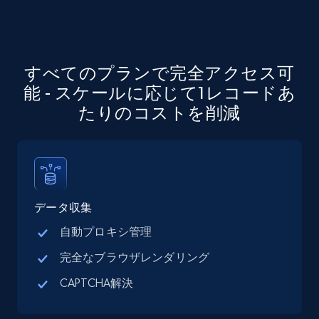
URL, Job posting id, Job title, Company name,
Company id, Job location, Job summary, Job
seniority level, and more.
すべてのプランで完全アクセス可
15.3K+
2.2K+
無料トライアル
能 - スケールに応じて1レコードあ
たりのコストを削減
Google Maps full information
Place id, URL, Country, Name, Category,
Address, Description, Business details, and
more.
データ収集
自動プロキシ管理
13.3K+
1.7K+
無料トライアル
完全なブラウザレンダリング
CAPTCHA解決
Google Maps full information - discover