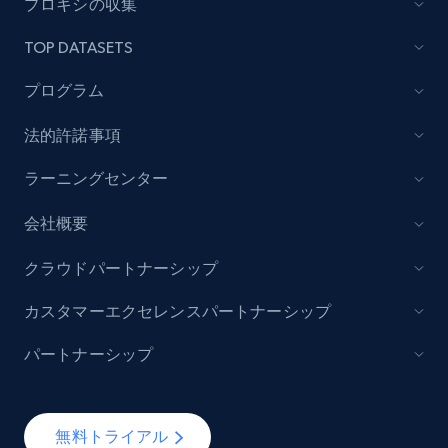
プロキシの収集
Author name, Asin, and more.
TOP DATASETS
7.4K+
870+
無料トライアル
プログラム
法的許諾事項
TikTok - Posts
ラーニングセンター
URL, Post id, Description, Create time, Digg
count, Share count, Collect count, Comment
会社概要
count, and more.
クラウドパートナーシップ
6.7K+
905+
無料トライアル
カスタマーエクセレンスパートナーシップ
パートナーシップ
TikTok - Posts - Input specific profile URL to
get posts published by it
無料トライアル