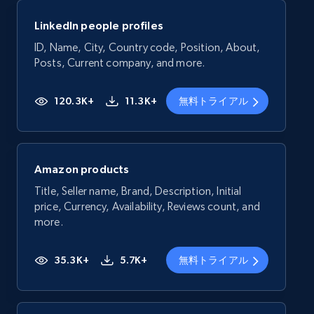
LinkedIn people profiles
ID, Name, City, Country code, Position, About,
Posts, Current company, and more.
120.3K+
11.3K+
無料トライアル
Amazon products
Title, Seller name, Brand, Description, Initial
price, Currency, Availability, Reviews count, and
more.
35.3K+
5.7K+
無料トライアル