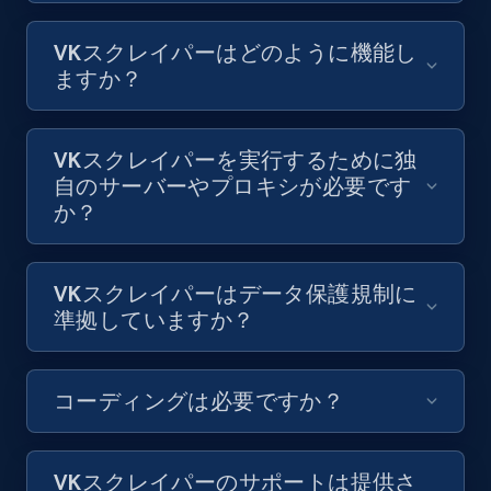
VKスクレイパーはどのように機能し
8.1K+
714+
無料トライアル
ますか？
VKスクレイパーを実行するために独
Youtube - Videos posts - Collect YouTube
自のサーバーやプロキシが必要です
posts by hashtags
か？
URL, Title, Youtuber, Youtuber md5, Video url,
Video length, Likes, Views, and more.
VKスクレイパーはデータ保護規制に
8.1K+
714+
無料トライアル
準拠していますか？
コーディングは必要ですか？
Youtube - Videos posts - Discovery records
by Explore page URL
URL, Title, Youtuber, Youtuber md5, Video url,
VKスクレイパーのサポートは提供さ