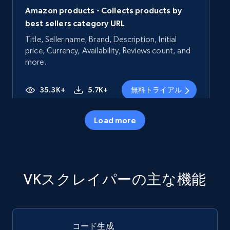
Amazon products - Collects products by
best sellers category URL
Title, Seller name, Brand, Description, Initial
price, Currency, Availability, Reviews count, and
more.
35.3K+
5.7K+
無料トライアル
Load more
Amazon products - Collects products by
specific category URL
Title, Seller name, Brand, Description, Initial
VKスクレイパーの主な機能
price, Currency, Availability, Reviews count, and
more.
35.3K+
5.7K+
無料トライアル
コード生成