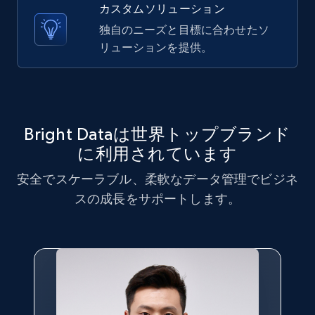
カスタムソリューション
X (formerly Twitter) - Posts - Collecting
独自のニーズと目標に合わせたソ
Twitter posts URLs
リューションを提供。
ID, User posted, Name, Description, Date
posted, Photos, URL, Quoted post, and more.
10.3K+
1.2K+
無料トライアル
Bright Dataは世界トップブランド
に利用されています
安全でスケーラブル、柔軟なデータ管理でビジネ
X (formerly Twitter) - Posts - Getting x
スの成長をサポートします。
posts by array of profiles
ID, User posted, Name, Description, Date
posted, Photos, URL, Quoted post, and more.
10.3K+
1.2K+
無料トライアル