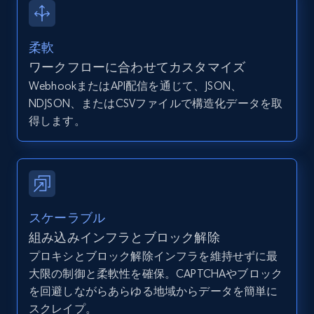
12K+
1.3K+
無料トライアル
柔軟
ワークフローに合わせてカスタマイズ
WebhookまたはAPI配信を通じて、JSON、
Zillow properties listing information -
NDJSON、またはCSVファイルで構造化データを取
Discover by custom filters - location, home
得します。
type and status
Zpid, City, State, HomeStatus, Address,
IsListingClaimedByCurrentSignedInUser,
IsCurrentSignedInAgentResponsible, Bedrooms,
and more.
スケーラブル
12K+
1.3K+
無料トライアル
組み込みインフラとブロック解除
プロキシとブロック解除インフラを維持せずに最
大限の制御と柔軟性を確保。CAPTCHAやブロック
を回避しながらあらゆる地域からデータを簡単に
Zillow properties listing information -
スクレイプ。