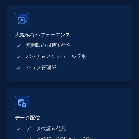
records by location search
Place id, URL, Country, Name, Category,
Address, Description, Business details, and
more.
大規模なパフォーマンス
無制限の同時実行性
13.3K+
1.7K+
無料トライアル
バッチ＆スケジュール収集
ジョブ管理API
Google Maps full information - Collect
Google Maps Businesses data by place id
Place id, URL, Country, Name, Category,
Address, Description, Business details, and
more.
データ配信
13.3K+
1.7K+
無料トライアル
データ検証＆発見