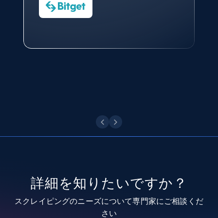
今すぐ観る
Data Science Specialist
Charmagne Cruz
8.3K+
963+
無料トライアル
Head of Reporting & Analytics, Business
Technologies and Pricing at Shopee
Philippines Inc.
Youtube - Videos posts
今すぐ観る
URL, Title, Youtuber, Youtuber md5, Video url,
Video length, Likes, Views, and more.
8.1K+
714+
無料トライアル
Youtube - Videos posts - Search new
youtube videos by keyword
詳細を知りたいですか？
URL, Title, Youtuber, Youtuber md5, Video url,
Video length, Likes, Views, and more.
スクレイピングのニーズについて専門家にご相談くだ
さい