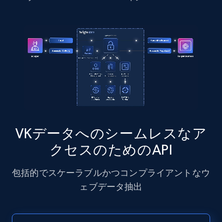
Instagram - Posts - Collects posts from a
specific URLs by using profile URL
URL, User posted, Description, Hashtags, Num
comments, Date posted, Likes, Photos, and
more.
13.2K+
1.6K+
無料トライアル
VKデータへのシームレスなア
クセスのためのAPI
Zillow properties listing information
包括的でスケーラブルかつコンプライアントなウ
Zpid, City, State, HomeStatus, Address,
ェブデータ抽出
IsListingClaimedByCurrentSignedInUser,
IsCurrentSignedInAgentResponsible, Bedrooms,
and more.