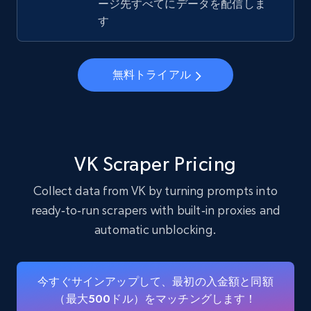
ージ先すべてにデータを配信しま
す
22.3K+
3.5K+
無料トライアル
無料トライアル
Instagram - Profiles - Collect profile
information by user name
Account, Fbid, ID, Followers, Posts count, Is
business account, Is professional account, Is
VK Scraper Pricing
verified, and more.
Collect data from VK by turning prompts into
22.3K+
3.5K+
無料トライアル
ready‑to‑run scrapers with built‑in proxies and
automatic unblocking.
Crunchbase companies information
今すぐサインアップして、最初の入金額と同額
Name, URL, ID, Cb rank, Region, About,
（最大500ドル）をマッチングします！
Industries, Operating status, and more.