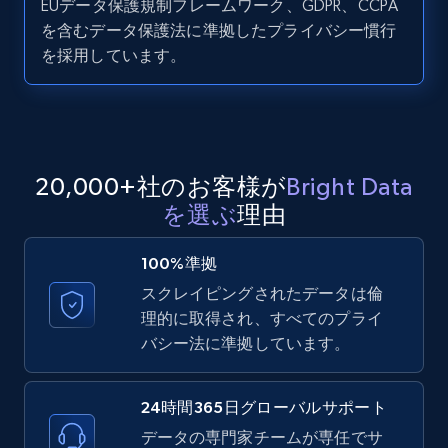
EUデータ保護規制フレームワーク、GDPR、CCPA
を含むデータ保護法に準拠したプライバシー慣行
LinkedIn posts - Discover user's articles by
を採用しています。
URL
URL, ID, User id, Use url, Title, Headline, Post
text, Date posted, and more.
11.3K+
1.5K+
無料トライアル
20,000+社のお客様が
Bright Data
を選ぶ
理由
100%準拠
LinkedIn posts - Discover posts by Profile
スクレイピングされたデータは倫
URL
理的に取得され、すべてのプライ
URL, ID, User id, Use url, Title, Headline, Post
バシー法に準拠しています。
text, Date posted, and more.
11.3K+
1.5K+
無料トライアル
24時間365日グローバルサポート
データの専門家チームが専任でサ