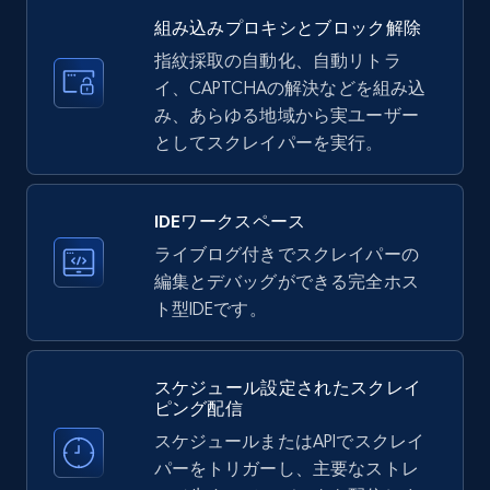
組み込みプロキシとブロック解除
35.3K+
5.7K+
無料トライアル
指紋採取の自動化、自動リトラ
イ、CAPTCHAの解決などを組み込
み、あらゆる地域から実ユーザー
としてスクレイパーを実行。
LinkedIn company information
ID, Name, Country code, Locations, Followers,
Employees in linkedin, About, Specialties, and
IDEワークスペース
more.
ライブログ付きでスクレイパーの
編集とデバッグができる完全ホス
33.5K+
3.5K+
無料トライアル
ト型IDEです。
スケジュール設定されたスクレイ
Instagram - Profiles
ピング配信
Account, Fbid, ID, Followers, Posts count, Is
スケジュールまたはAPIでスクレイ
business account, Is professional account, Is
パーをトリガーし、主要なストレ
verified, and more.