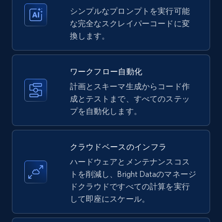
シンプルなプロンプトを実行可能
な完全なスクレイパーコードに変
換します。
Amazon products - Collects products by
specific keywords
Title, Seller name, Brand, Description, Initial
ワークフロー自動化
price, Currency, Availability, Reviews count, and
計画とスキーマ生成からコード作
more.
成とテストまで、すべてのステッ
プを自動化します。
35.3K+
5.7K+
無料トライアル
クラウドベースのインフラ
ハードウェアとメンテナンスコス
Amazon products - find products by using
トを削減し、Bright Dataのマネージ
upc numbers
ドクラウドですべての計算を実行
Title, Seller name, Brand, Description, Initial
して即座にスケール。
price, Currency, Availability, Reviews count, and
more.