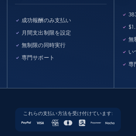
seniority level, and more.
3
15.3K+
2.2K+
無料トライアル
成功報酬のみ支払い
$
月間支出制限を設定
無
無制限の同時実行
Linkedin job listings information - Discover
い
new jobs by keyword
専門サポート
専
URL, Job posting id, Job title, Company name,
Company id, Job location, Job summary, Job
seniority level, and more.
15.3K+
2.2K+
無料トライアル
これらの支払い方法を受け付けています:
Linkedin job listings information - Discover
jobs by company URL