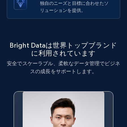
X (formerly Twitter) - Posts - Collecting
独自のニーズと目標に合わせたソ
Twitter posts URLs
リューションを提供。
ID, User posted, Name, Description, Date
posted, Photos, URL, Quoted post, and more.
10.4K+
1.2K+
無料トライアル
Bright Dataは世界トップブランド
に利用されています
安全でスケーラブル、柔軟なデータ管理でビジネ
X (formerly Twitter) - Posts - Getting x
スの成長をサポートします。
posts by array of profiles
ID, User posted, Name, Description, Date
posted, Photos, URL, Quoted post, and more.
10.4K+
1.2K+
無料トライアル