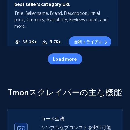
best sellers category URL
Title, Seller name, Brand, Description, Initial
price, Currency, Availability, Reviews count, and
more.
35.3K+
5.7K+
無料トライアル
Load more
Amazon products - Collects products by
specific category URL
Title, Seller name, Brand, Description, Initial
Tmonスクレイパーの主な機能
price, Currency, Availability, Reviews count, and
more.
35.3K+
5.7K+
無料トライアル
コード生成
シンプルなプロンプトを実行可能