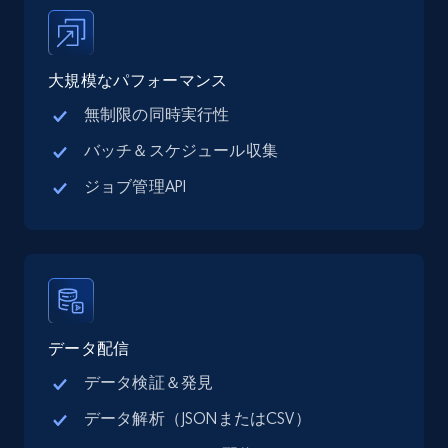
Place id, URL, Country, Name, Category,
Address, Description, Business details, and
more.
大規模なパフォーマンス
無制限の同時実行性
13.3K+
1.7K+
無料トライアル
バッチ＆スケジュール収集
ジョブ管理API
Google Maps full information - Collect
Google Maps Businesses data by place id
Place id, URL, Country, Name, Category,
Address, Description, Business details, and
more.
データ配信
13.3K+
1.7K+
無料トライアル
データ検証＆発見
データ解析（JSONまたはCSV）