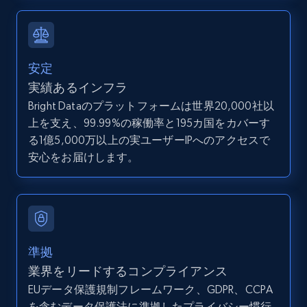
direct link as input
Zpid, City, State, HomeStatus, Address,
IsListingClaimedByCurrentSignedInUser,
IsCurrentSignedInAgentResponsible, Bedrooms,
安定
and more.
実績あるインフラ
Bright Dataのプラットフォームは世界20,000社以
12K+
1.3K+
無料トライアル
上を支え、99.99%の稼働率と195カ国をカバーす
る1億5,000万以上の実ユーザーIPへのアクセスで
安心をお届けします。
LinkedIn posts
URL, ID, User id, Use url, Title, Headline, Post
text, Date posted, and more.
11.3K+
1.5K+
無料トライアル
準拠
業界をリードするコンプライアンス
EUデータ保護規制フレームワーク、GDPR、CCPA
を含むデータ保護法に準拠したプライバシー慣行