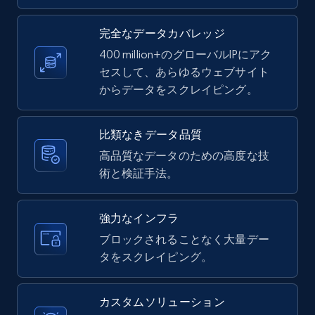
LinkedIn posts - Discover new posts
company URL
完全なデータカバレッジ
URL, ID, User id, Use url, Title, Headline, Post
400 million+のグローバルIPにアク
text, Date posted, and more.
セスして、あらゆるウェブサイト
からデータをスクレイピング。
11.3K+
1.5K+
無料トライアル
比類なきデータ品質
高品質なデータのための高度な技
術と検証手法。
X (formerly Twitter) - Posts
ID, User posted, Name, Description, Date
posted, Photos, URL, Quoted post, and more.
強力なインフラ
ブロックされることなく大量デー
10.4K+
1.2K+
無料トライアル
タをスクレイピング。
カスタムソリューション