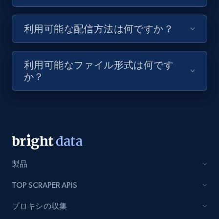
8.1K+
716+
無料トライアル
利用可能な配信方法は何ですか？
Youtube - Videos posts - Discovery videos
利用可能なファイル形式は何です
by podcast url
か？
URL, Title, Youtuber, Youtuber md5, Video url,
Video length, Likes, Views, and more.
8.1K+
716+
無料トライアル
製品
Amazon Reviews
TOP SCRAPER APIS
URL, Product name, Product rating, Product
rating object, Product rating max, Rating,
プロキシの収集
Author name, Asin, and more.