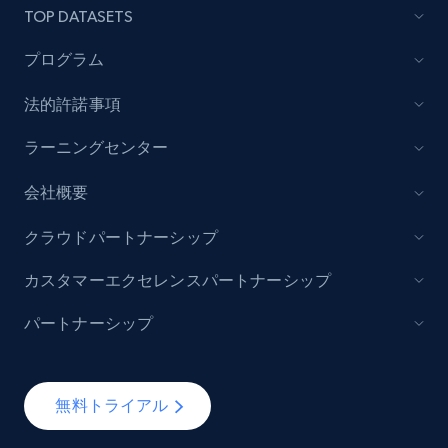
TOP DATASETS
7.4K+
872+
無料トライアル
プログラム
法的許諾事項
TikTok - Posts
ラーニングセンター
URL, Post id, Description, Create time, Digg
count, Share count, Collect count, Comment
会社概要
count, and more.
クラウドパートナーシップ
6.7K+
906+
無料トライアル
カスタマーエクセレンスパートナーシップ
パートナーシップ
TikTok - Posts - Input specific profile URL to
get posts published by it
無料トライアル
URL, Post id, Description, Create time, Digg
count, Share count, Collect count, Comment