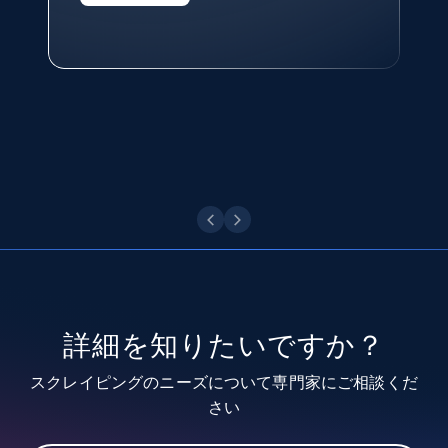
Technologies and Pricing at Shopee
Philippines Inc.
Youtube - Videos posts
今すぐ観る
URL, Title, Youtuber, Youtuber md5, Video url,
Video length, Likes, Views, and more.
8.1K+
716+
無料トライアル
Youtube - Videos posts - Search new
youtube videos by keyword
詳細を知りたいですか？
URL, Title, Youtuber, Youtuber md5, Video url,
Video length, Likes, Views, and more.
スクレイピングのニーズについて専門家にご相談くだ
さい
8.1K+
716+
無料トライアル