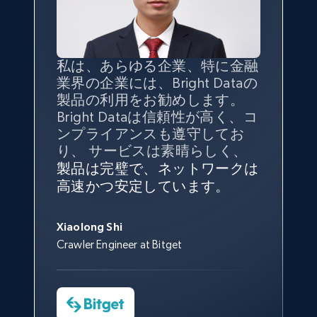
TikTok - Profiles
Account id, Nickname, Biography, Awg
engagement rate, Comment engagement rate,
私は、あらゆる企業、特に金融
インターネットから公開ウェブ
データの
質
と量を
最大限に確
Like engagement rate, Bio link, Predicted lang,
業界の企業には、Bright Dataの
データを収集する機能なしで
and more.
保することが最も重要であり、
製品の利用をお勧めします。
は、ブランドがすべての媒体に
そこでBright Dataとtgndataの
Bright Dataは信頼性が高く、コ
向けて紹介されたこと、またそ
組み合わせが威力を発揮しま
インターネットから公開ウェブ
私の経験から言えば、Bright
Bright Dataとの提携には大変満
8.3K+
963+
無料トライアル
信頼性に
非常に感銘を受けてお
ンプライアンスも遵守してお
の展開先を知りえることはでき
す。
データを収集する機能なしで
Dataのサービスは極めて貴重な
足しております。全てが順調
り、Bright Dataには全体的に大
り、 サービスは素晴らしく、
ず、また、Bright Dataのサポー
は、ブランドがすべての媒体に
ものでした。Bright Dataのおか
変満足しています。アカウント
で、ネットワークは非常に
安定
トなしでは急成長を遂げること
製品は完璧で、ネットワークは
向けて紹介されたこと、またそ
げで、当社のニーズを満たすの
マネージャーとは定期的な連絡
しており、
カスタマーサービス
George Koutsoudopoulos
はできなかったでしょう。
高速かつ安定しています。
の展開先を知りえることはでき
に十分な公開ウェブデータを収
TikTok - Profiles - Discover by search URL
ルートがあり、非常に協力的で
にも満足しています。
サポート
CEO at tgndata
ず、また、Bright Dataのサポー
集することができ、また同社の
す。
and country
スタッフは当社にとって最高で
トなしでは急成長を遂げること
サポートおよび開発スタッフの
Sarah Melville
す。
Xiaolong Shi
Account id, Nickname, Biography, Awg
はできなかったでしょう。
おかげで、多くのプロセスを最
Media Director at YouGov Sport
Crawler Engineer at Bitget
engagement rate, Comment engagement rate,
Yorgos Panzaris
適化することができました。
Like engagement rate, Bio link, Predicted lang,
CTO at Convert Group
Cheddi Rai
and more.
Sarah Melville
CEO at AdRetreaver
今すぐ観る
Data Science Specialist
Charmagne Cruz
8.3K+
963+
無料トライアル
Head of Reporting & Analytics, Business