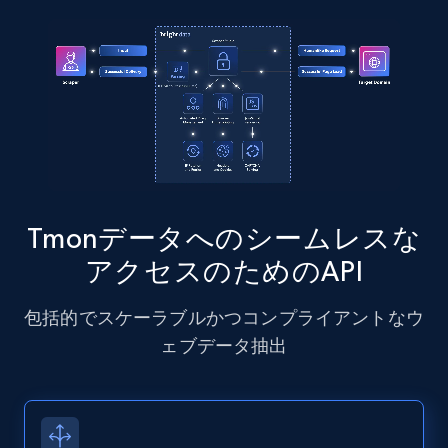
Instagram - Posts - Collects posts from a
specific URLs by using profile URL
URL, User posted, Description, Hashtags, Num
comments, Date posted, Likes, Photos, and
more.
13.2K+
1.6K+
無料トライアル
Tmonデータへのシームレスな
アクセスのためのAPI
Zillow properties listing information
包括的でスケーラブルかつコンプライアントなウ
Zpid, City, State, HomeStatus, Address,
ェブデータ抽出
IsListingClaimedByCurrentSignedInUser,
IsCurrentSignedInAgentResponsible, Bedrooms,
and more.