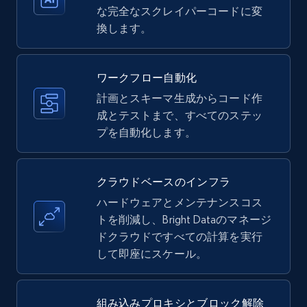
な完全なスクレイパーコードに変
換します。
Amazon products - Collects products by
specific keywords
Title, Seller name, Brand, Description, Initial
ワークフロー自動化
price, Currency, Availability, Reviews count, and
計画とスキーマ生成からコード作
more.
成とテストまで、すべてのステッ
プを自動化します。
35.3K+
5.7K+
無料トライアル
クラウドベースのインフラ
ハードウェアとメンテナンスコス
Amazon products - find products by using
トを削減し、Bright Dataのマネージ
upc numbers
ドクラウドですべての計算を実行
Title, Seller name, Brand, Description, Initial
して即座にスケール。
price, Currency, Availability, Reviews count, and
more.
組み込みプロキシとブロック解除