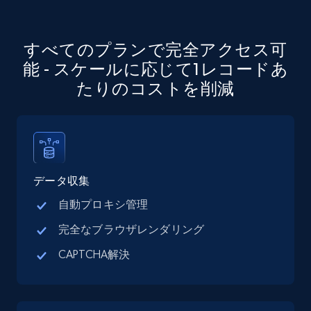
Company id, Job location, Job summary, Job
seniority level, and more.
すべてのプランで完全アクセス可
15.3K+
2.2K+
無料トライアル
能 - スケールに応じて1レコードあ
たりのコストを削減
Google Maps full information
Place id, URL, Country, Name, Category,
Address, Description, Business details, and
more.
データ収集
自動プロキシ管理
13.3K+
1.7K+
無料トライアル
完全なブラウザレンダリング
CAPTCHA解決
Google Maps full information - discover
records by location search