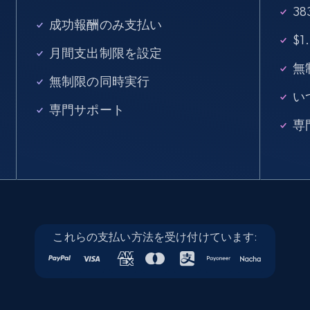
3
15.3K+
2.2K+
無料トライアル
成功報酬のみ支払い
$
月間支出制限を設定
無
無制限の同時実行
Linkedin job listings information - Discover
い
new jobs by keyword
専門サポート
専
URL, Job posting id, Job title, Company name,
Company id, Job location, Job summary, Job
seniority level, and more.
15.3K+
2.2K+
無料トライアル
これらの支払い方法を受け付けています:
Linkedin job listings information - Discover
jobs by company URL
URL, Job posting id, Job title, Company name,