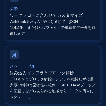
12K+
1.3K+
無料トライアル
柔軟
ワークフローに合わせてカスタマイズ
WebhookまたはAPI配信を通じて、JSON、
Zillow properties listing information -
NDJSON、またはCSVファイルで構造化データを取
Discover by custom filters - location, home
得します。
type and status
Zpid, City, State, HomeStatus, Address,
IsListingClaimedByCurrentSignedInUser,
IsCurrentSignedInAgentResponsible, Bedrooms,
and more.
スケーラブル
12K+
1.3K+
無料トライアル
組み込みインフラとブロック解除
プロキシとブロック解除インフラを維持せずに最
大限の制御と柔軟性を確保。CAPTCHAやブロック
を回避しながらあらゆる地域からデータを簡単に
Zillow properties listing information -
スクレイプ。
Search by parameters on zillow and use the