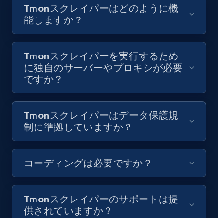
Tmonスクレイパーはどのように機
8.1K+
716+
無料トライアル
能しますか？
Tmonスクレイパーを実行するため
Youtube - Videos posts - Collect YouTube
に独自のサーバーやプロキシが必要
posts by hashtags
ですか？
URL, Title, Youtuber, Youtuber md5, Video url,
Video length, Likes, Views, and more.
Tmonスクレイパーはデータ保護規
8.1K+
716+
無料トライアル
制に準拠していますか？
コーディングは必要ですか？
Youtube - Videos posts - Discovery records
by Explore page URL
URL, Title, Youtuber, Youtuber md5, Video url,
Tmonスクレイパーのサポートは提
Video length, Likes, Views, and more.
供されていますか？