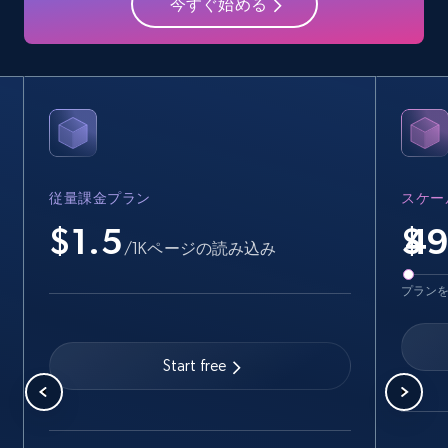
今すぐ始める
15.6K+
1.6K+
無料トライアル
Crunchbase companies information -
Searching data by keyword
Name, URL, ID, Cb rank, Region, About,
Industries, Operating status, and more.
従量課金プラン
スケー
$1.5
$
/1Kページの読み込み
15.6K+
1.6K+
無料トライアル
プラン
Linkedin job listings information
Start free
URL, Job posting id, Job title, Company name,
Company id, Job location, Job summary, Job
seniority level, and more.