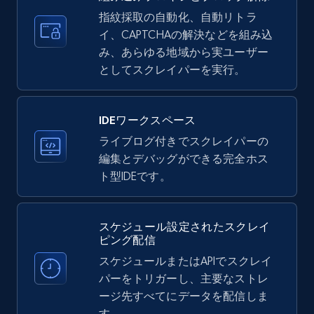
35.3K+
5.7K+
無料トライアル
指紋採取の自動化、自動リトラ
イ、CAPTCHAの解決などを組み込
み、あらゆる地域から実ユーザー
としてスクレイパーを実行。
LinkedIn company information
ID, Name, Country code, Locations, Followers,
Employees in linkedin, About, Specialties, and
IDEワークスペース
more.
ライブログ付きでスクレイパーの
編集とデバッグができる完全ホス
33.6K+
3.5K+
無料トライアル
ト型IDEです。
スケジュール設定されたスクレイ
Instagram - Profiles
ピング配信
Account, Fbid, ID, Followers, Posts count, Is
スケジュールまたはAPIでスクレイ
business account, Is professional account, Is
パーをトリガーし、主要なストレ
verified, and more.
ージ先すべてにデータを配信しま
す