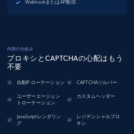
WebhookまたはAPI配信
Google Maps full information - Discover
new records by Customer ID
Place id, URL, Country, Name, Category,
Address, Description, Business details, and
more.
内部の仕組み
13.3K+
1.7K+
無料トライアル
プロキシとCAPTCHAの心配はもう
不要
Instagram - Posts
自動IP ローテーション
CAPTCHAソルバー
URL, User posted, Description, Hashtags, Num
ユーザーエージェン
カスタムヘッダー
comments, Date posted, Likes, Photos, and
トローテーション
more.
JavaScriptレンダリン
レジデンシャルプロ
13.2K+
1.6K+
無料トライアル
グ
キシ