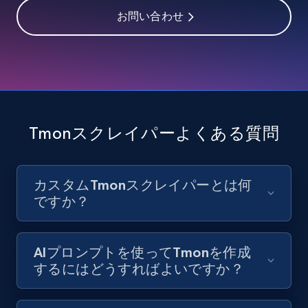
お問い合わせ
Youtube - Videos posts - Discover videos by
channel URL
URL, Title, Youtuber, Youtuber md5, Video url,
Video length, Likes, Views, and more.
Tmonスクレイパーよくある質問
8.1K+
716+
無料トライアル
カスタムTmonスクレイパーとは何
ですか？
Youtube - Videos posts - Search videos by
keyword and then apply relevant video
filters
AIプロンプトを使ってTmonを作成
するにはどうすればよいですか？
URL, Title, Youtuber, Youtuber md5, Video url,
Video length, Likes, Views, and more.