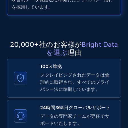
LinkedIn posts - Discover user's articles by
を採用しています。
URL
URL, ID, User id, Use url, Title, Headline, Post
text, Date posted, and more.
11.3K+
1.5K+
無料トライアル
20,000+社のお客様が
Bright Data
を選ぶ
理由
100%準拠
LinkedIn posts - Discover posts by Profile
スクレイピングされたデータは倫
URL
理的に取得され、すべてのプライ
URL, ID, User id, Use url, Title, Headline, Post
バシー法に準拠しています。
text, Date posted, and more.
11.3K+
1.5K+
無料トライアル
24時間365日グローバルサポート
データの専門家チームが専任でサ
ポートいたします。