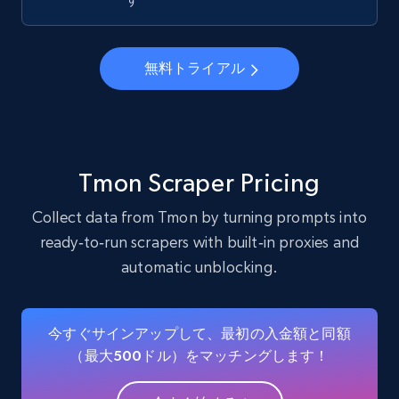
22.4K+
3.5K+
無料トライアル
無料トライアル
Instagram - Profiles - Collect profile
information by user name
Account, Fbid, ID, Followers, Posts count, Is
business account, Is professional account, Is
Tmon Scraper Pricing
verified, and more.
Collect data from Tmon by turning prompts into
22.4K+
3.5K+
無料トライアル
ready‑to‑run scrapers with built‑in proxies and
automatic unblocking.
Crunchbase companies information
今すぐサインアップして、最初の入金額と同額
Name, URL, ID, Cb rank, Region, About,
（最大500ドル）をマッチングします！
Industries, Operating status, and more.