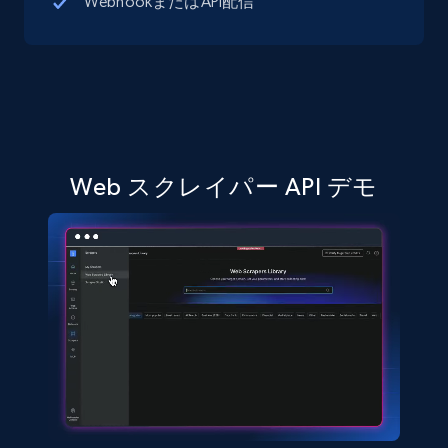
WebhookまたはAPI配信
URL, Job posting id, Job title, Company name,
Company id, Job location, Job summary, Job
seniority level, and more.
15.3K+
2.2K+
無料トライアル
Web スクレイパー API デモ
Linkedin job listings information - Discover
jobs by company URL
URL, Job posting id, Job title, Company name,
Company id, Job location, Job summary, Job
seniority level, and more.
15.3K+
2.2K+
無料トライアル