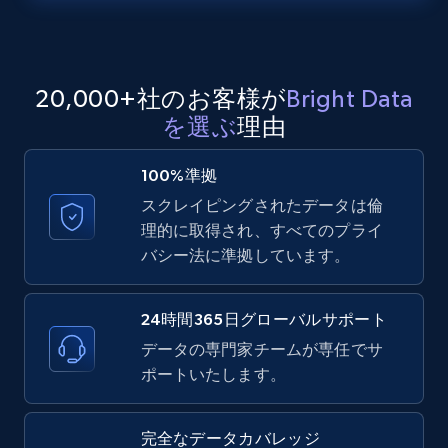
8.1K+
716+
無料トライアル
20,000+社のお客様が
Bright Data
を選ぶ
理由
Youtube - Videos posts - Search videos by
keyword and then apply relevant video
100%準拠
filters
スクレイピングされたデータは倫
URL, Title, Youtuber, Youtuber md5, Video url,
理的に取得され、すべてのプライ
Video length, Likes, Views, and more.
バシー法に準拠しています。
8.1K+
716+
無料トライアル
24時間365日グローバルサポート
データの専門家チームが専任でサ
ポートいたします。
Youtube - Videos posts - Collect YouTube
posts by hashtags
完全なデータカバレッジ
URL, Title, Youtuber, Youtuber md5, Video url,