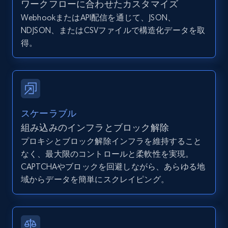
ワークフローに合わせたカスタマイズ
WebhookまたはAPI配信を通じて、JSON、
NDJSON、またはCSVファイルで構造化データを取
得。
TikTok - Profiles - Discover by search URL
and country
Account id, Nickname, Biography, Awg
engagement rate, Comment engagement rate,
Like engagement rate, Bio link, Predicted lang,
and more.
スケーラブル
組み込みのインフラとブロック解除
8.3K+
963+
無料トライアル
プロキシとブロック解除インフラを維持すること
なく、最大限のコントロールと柔軟性を実現。
CAPTCHAやブロックを回避しながら、あらゆる地
域からデータを簡単にスクレイピング。
Youtube - Videos posts
URL, Title, Youtuber, Youtuber md5, Video url,
Video length, Likes, Views, and more.