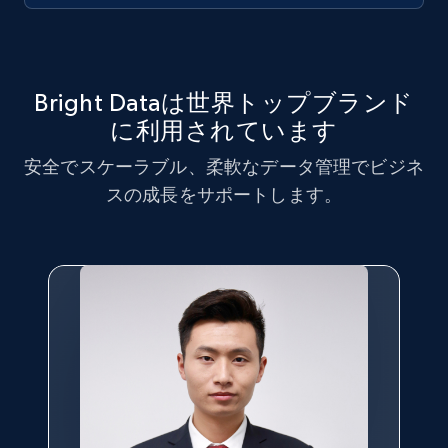
URL, Title, Youtuber, Youtuber md5, Video url,
Video length, Likes, Views, and more.
8.1K+
716+
無料トライアル
Bright Dataは世界トップブランド
に利用されています
安全でスケーラブル、柔軟なデータ管理でビジネ
Amazon Reviews
スの成長をサポートします。
URL, Product name, Product rating, Product
rating object, Product rating max, Rating,
Author name, Asin, and more.
7.4K+
870+
無料トライアル
TikTok - Posts
URL, Post id, Description, Create time, Digg