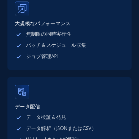
Industries, Operating status, and more.
大規模なパフォーマンス
15.6K+
1.6K+
無料トライアル
無制限の同時実行性
バッチ＆スケジュール収集
Linkedin job listings information
ジョブ管理API
URL, Job posting id, Job title, Company name,
Company id, Job location, Job summary, Job
seniority level, and more.
15.3K+
2.2K+
無料トライアル
データ配信
データ検証＆発見
Linkedin job listings information - Discover
データ解析（JSONまたはCSV）
new jobs by keyword