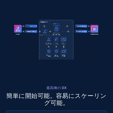
LinkedIn posts - Discover posts by Profile
URL
URL, ID, User id, Use url, Title, Headline, Post
text, Date posted, and more.
11.3K+
1.5K+
無料トライアル
LinkedIn posts - Discover new posts
company URL
URL, ID, User id, Use url, Title, Headline, Post
最高峰の DX
text, Date posted, and more.
簡単に開始可能。容易にスケーリン
グ可能。
11.3K+
1.5K+
無料トライアル