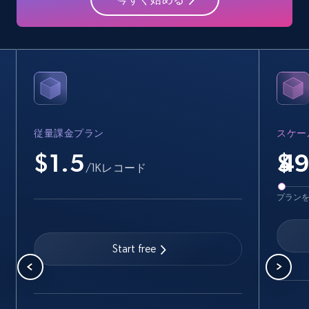
35.3K+
5.7K+
無料トライアル
Amazon products - find products by using
upc numbers
Title, Seller name, Brand, Description, Initial
従量課金プラン
スケー
price, Currency, Availability, Reviews count, and
more.
$1.5
$
/1Kレコード
35.3K+
5.7K+
無料トライアル
プラン
Start free
LinkedIn company information
ID, Name, Country code, Locations, Followers,
Employees in linkedin, About, Specialties, and