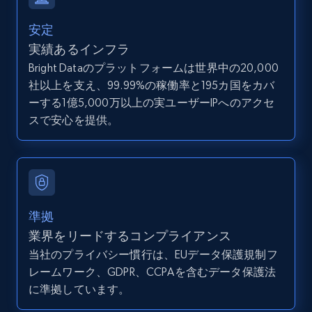
8.1K+
716+
無料トライアル
安定
実績あるインフラ
Bright Dataのプラットフォームは世界中の20,000
社以上を支え、99.99%の稼働率と195カ国をカバ
Youtube - Videos posts - Search new
ーする1億5,000万以上の実ユーザーIPへのアクセ
youtube videos by keyword
スで安心を提供。
URL, Title, Youtuber, Youtuber md5, Video url,
Video length, Likes, Views, and more.
8.1K+
716+
無料トライアル
準拠
業界をリードするコンプライアンス
Youtube - Videos posts - Discover videos by
当社のプライバシー慣行は、EUデータ保護規制フ
channel URL
レームワーク、GDPR、CCPAを含むデータ保護法
URL, Title, Youtuber, Youtuber md5, Video url,
に準拠しています。
Video length, Likes, Views, and more.