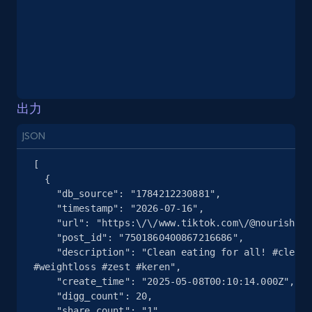
Instagram - Posts
URL, User posted, Description, Hashtags, Num
comments, Date posted, Likes, Photos, and
出力
more.
JSON
13.2K+
1.6K+
無料トライアル
[

  {

    "db_source": "1784212230881",

    "timestamp": "2026-07-16",

Instagram - Posts - Collects posts from a
    "url": "https:\/\/www.tiktok.com\/@nourishbowl\/video\/7501860400867216686",

    "post_id": "7501860400867216686",

specific URLs by using profile URL
    "description": "Clean eating for all! #cleaneating #healthy #mealideas 
URL, User posted, Description, Hashtags, Num
#weightloss #zest #keren",

comments, Date posted, Likes, Photos, and
    "create_time": "2025-05-08T00:10:14.000Z",

more.
    "digg_count": 20,

    "share_count": "1"
