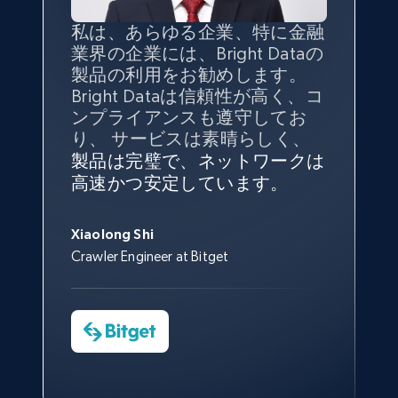
count, Share count, Collect count, Comment
私は、あらゆる企業、特に金融
インターネットから公開ウェブ
データの
質
と量を
最大限に確
count, and more.
業界の企業には、Bright Dataの
データを収集する機能なしで
保することが最も重要であり、
製品の利用をお勧めします。
は、ブランドがすべての媒体に
そこでBright Dataとtgndataの
6.7K+
905+
無料トライアル
Bright Dataは信頼性が高く、コ
向けて紹介されたこと、またそ
組み合わせが威力を発揮しま
インターネットから公開ウェブ
私の経験から言えば、Bright
Bright Dataとの提携には大変満
信頼性に
非常に感銘を受けてお
ンプライアンスも遵守してお
の展開先を知りえることはでき
す。
データを収集する機能なしで
Dataのサービスは極めて貴重な
足しております。全てが順調
り、Bright Dataには全体的に大
り、 サービスは素晴らしく、
ず、また、Bright Dataのサポー
は、ブランドがすべての媒体に
ものでした。Bright Dataのおか
変満足しています。アカウント
で、ネットワークは非常に
安定
トなしでは急成長を遂げること
製品は完璧で、ネットワークは
向けて紹介されたこと、またそ
げで、当社のニーズを満たすの
マネージャーとは定期的な連絡
しており、
カスタマーサービス
George Koutsoudopoulos
TikTok - Posts - Input specific profile URL to
はできなかったでしょう。
高速かつ安定しています。
の展開先を知りえることはでき
に十分な公開ウェブデータを収
ルートがあり、非常に協力的で
にも満足しています。
サポート
CEO at tgndata
get posts published by it
ず、また、Bright Dataのサポー
集することができ、また同社の
す。
スタッフは当社にとって最高で
URL, Post id, Description, Create time, Digg
トなしでは急成長を遂げること
サポートおよび開発スタッフの
Sarah Melville
す。
Xiaolong Shi
count, Share count, Collect count, Comment
はできなかったでしょう。
おかげで、多くのプロセスを最
Media Director at YouGov Sport
Crawler Engineer at Bitget
count, and more.
Yorgos Panzaris
適化することができました。
CTO at Convert Group
Cheddi Rai
Sarah Melville
CEO at AdRetreaver
6.7K+
905+
無料トライアル
今すぐ観る
Data Science Specialist
Charmagne Cruz
Head of Reporting & Analytics, Business
Technologies and Pricing at Shopee
Philippines Inc.
TikTok - Posts - Search posts by specific