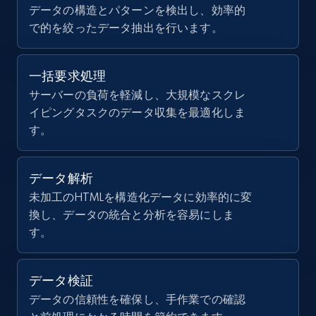
Zpid, City, State, HomeStatus, Address,
    "digg_count": 186,

データの構造とパターンを検出し、効率的
IsListingClaimedByCurrentSignedInUser,
    "share_count": "7"

で的を絞ったデータ抽出を行います。
IsCurrentSignedInAgentResponsible, Bedrooms,
  },

and more.
  {

    "db_source": "1784212230881",

一括要求処理
    "timestamp": "2026-07-16",

12K+
1.3K+
無料トライアル
サーバーの負荷を軽減し、大規模なスクレ
    "url": "https:\/\/www.tiktok.com\/@114saleh\/video\/7541876754407902471",

イピングタスクのデータ収集を最適化しま
    "post_id": "7541876754407902471",

    "description": "ولد العم مسافر على ارض الوطن دعواتكم له بالتوفيق🌹",

す。
    "create_time": "2025-08-23T20:13:47.000Z",

    "digg_count": 184,

Zillow properties listing information -
    "share_count": "2"

Search by parameters on zillow and use the
データ解析
  },

direct link as input
未加工のHTMLを構造化データに効率的に変
  {

換し、データの統合と分析を容易にしま
Zpid, City, State, HomeStatus, Address,
    "db_source": "1784212230881",

IsListingClaimedByCurrentSignedInUser,
    "timestamp": "2026-07-16",

す。
IsCurrentSignedInAgentResponsible, Bedrooms,
    "url": 
"https:\/\/www.tiktok.com\/@ur.favleogf444\/video
and more.
    "post_id": "7538249593079729422",

データ検証
    "description": "my favorite lashes😍#fypシ゚
データの信頼性を確保し、手作業での確認
12K+
1.3K+
無料トライアル
viral#xyzbca#geeneiyalashes#lashclusters ",
