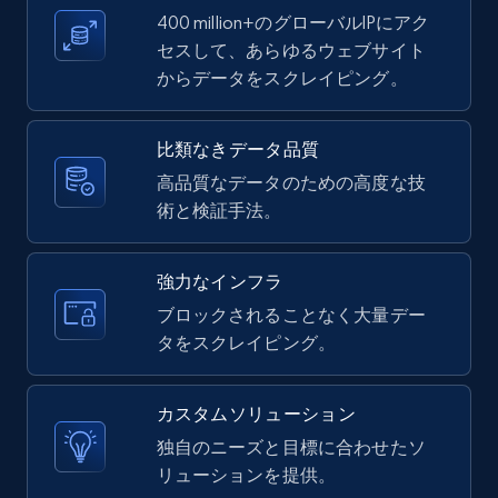
Video length, Likes, Views, and more.
400 million+のグローバルIPにアク
セスして、あらゆるウェブサイト
からデータをスクレイピング。
8.1K+
716+
無料トライアル
比類なきデータ品質
高品質なデータのための高度な技
Youtube - Videos posts - Discovery records
術と検証手法。
by Explore page URL
URL, Title, Youtuber, Youtuber md5, Video url,
Video length, Likes, Views, and more.
強力なインフラ
ブロックされることなく大量デー
8.1K+
716+
無料トライアル
タをスクレイピング。
カスタムソリューション
Youtube - Videos posts - Discovery videos
独自のニーズと目標に合わせたソ
by podcast url
リューションを提供。