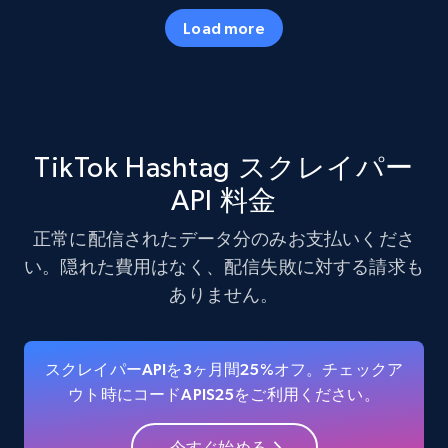
Load more
Amazon products - Collects products by
specific category URL
Title, Seller name, Brand, Description, Initial
price, Currency, Availability, Reviews count, and
TikTok Hashtag スクレイパー
more.
API 料金
35.3K+
5.7K+
無料トライアル
正常に配信されたデータ分のみお支払いくださ
い。隠れた費用はなく、配信失敗に対する請求も
ありません。
Amazon products - Collects products by
specific keywords
スクレイパーAPIを3ヶ月間25%オフ。チェックア
Title, Seller name, Brand, Description, Initial
ウト時にコードAPIS25をご利用ください。
price, Currency, Availability, Reviews count, and
more.
今すぐ始める