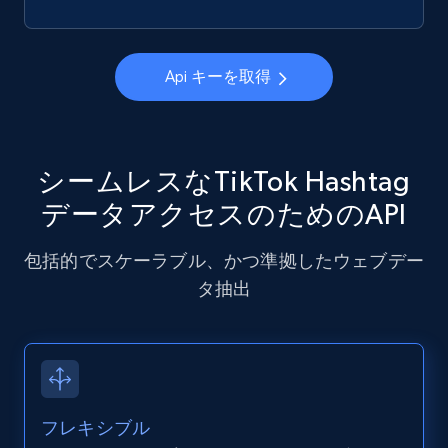
X (formerly Twitter) - Posts - Getting x
Api キーを取得
posts by array of profiles
ID, User posted, Name, Description, Date
posted, Photos, URL, Quoted post, and more.
シームレスなTikTok Hashtag
10.4K+
1.2K+
無料トライアル
データアクセスのためのAPI
包括的でスケーラブル、かつ準拠したウェブデー
タ抽出
TikTok - Profiles
Account id, Nickname, Biography, Awg
engagement rate, Comment engagement rate,
Like engagement rate, Bio link, Predicted lang,
and more.
フレキシブル
8.3K+
963+
無料トライアル