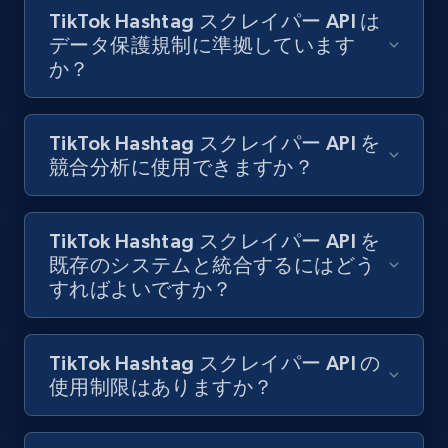
TikTok Hashtag スクレイパー API は
データ保護規制に準拠しています
Indeed job listings information - Collect
か？
new jobs by keyword search in specific
location
Jobid, Company name, Date posted parsed, Job
TikTok Hashtag スクレイパー API を
title, Description text, Benefits, Qualifications,
競合分析に使用できますか？
Job type, and more.
6.5K+
761+
無料トライアル
TikTok Hashtag スクレイパー API を
既存のシステムと統合するにはどう
すればよいですか？
Indeed job listings information - Discover
jobs by company URL
TikTok Hashtag スクレイパー API の
使用制限はありますか？
Jobid, Company name, Date posted parsed, Job
title, Description text, Benefits, Qualifications,
Job type, and more.