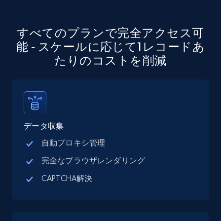
business account, Is professional account, Is
verified, and more.
すべてのプランで完全アクセス可
22.3K+
3.5K+
無料トライアル
能 - スケールに応じて1レコードあ
たりのコストを削減
Crunchbase companies information
Name, URL, ID, Cb rank, Region, About,
Industries, Operating status, and more.
データ収集
自動プロキシ管理
15.6K+
1.6K+
無料トライアル
完全なブラウザレンダリング
CAPTCHA解決
Crunchbase companies information -
Searching data by keyword
Name, URL, ID, Cb rank, Region, About,