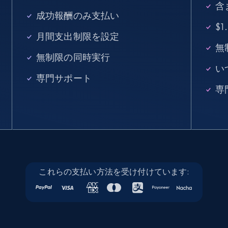
more.
含
成功報酬のみ支払い
$
33.6K+
3.5K+
無料トライアル
月間支出制限を設定
無
無制限の同時実行
い
専門サポート
Instagram - Profiles
専
Account, Fbid, ID, Followers, Posts count, Is
business account, Is professional account, Is
verified, and more.
22.3K+
3.5K+
無料トライアル
これらの支払い方法を受け付けています:
Instagram - Profiles - Collect profile
information by user name
Account, Fbid, ID, Followers, Posts count, Is