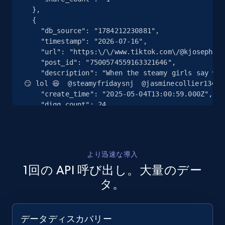
  },

13.2K+
1.6K+
無料トライアル
  {

    "db_source": "1784212230881",

    "timestamp": "2026-07-16",

    "url": "https:\/\/www.tiktok.com\/@kjoseph8899\/video\/7500574559163321646",

Zillow properties listing information
    "post_id": "7500574559163321646",

    "description": "When the steamy girls say we outside, this is what we mean 
Zpid, City, State, HomeStatus, Address,
😏 lol 😆  @steamyfridaysnj  @jasminecollier134 @
IsListingClaimedByCurrentSignedInUser,
    "create_time": "2025-05-04T13:00:59.000Z",

IsCurrentSignedInAgentResponsible, Bedrooms,
    "digg_count": 24,

and more.
    "share_count": null

  },

  {

12K+
1.3K+
無料トライアル
    "db_source": "1784212230881",

より迅速な導入
    "timestamp": "2026-07-16",

1回の API 呼び出し。大量のデー
    "url": 
"https:\/\/www.tiktok.com\/@langthanghanoiofficia
タ。
Zillow properties listing information -
    "post_id": "7491175821663636754",

Discover by custom filters - location, home
    "description": "Anh em bổ sung gì ko #kinhnghiemsong #bikipsinhton 
#dinhthon #congvienthongnhat #thunglunghoahotay #
type and status
データディスカバリー
    "create_time": "2025-04-09T05:08:14.000Z",
