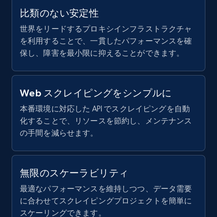
比類のない安定性
世界をリードするプロキシインフラストラクチャ
X (formerly Twitter) - Posts
を利用することで、一貫したパフォーマンスを確
ID, User posted, Name, Description, Date
保し、障害を最小限に抑えることができます。
posted, Photos, URL, Quoted post, and more.
10.4K+
1.2K+
無料トライアル
Web スクレイピングをシンプルに
本番環境に対応した API でスクレイピングを自動
化することで、リソースを節約し、メンテナンス
の手間を減らせます。
X (formerly Twitter) - Posts - Collecting
Twitter posts URLs
ID, User posted, Name, Description, Date
無限のスケーラビリティ
posted, Photos, URL, Quoted post, and more.
最適なパフォーマンスを維持しつつ、データ需要
10.4K+
1.2K+
無料トライアル
に合わせてスクレイピングプロジェクトを簡単に
スケーリングできます。