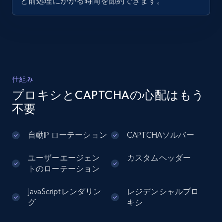
と前処理にかかる時間を節約できます。
    "create_time": "2025-08-14T01:38:52.000Z",

    "digg_count": 48,

    "share_count": "1"

  }

LinkedIn posts
]
URL, ID, User id, Use url, Title, Headline, Post
text, Date posted, and more.
仕組み
11.3K+
1.5K+
無料トライアル
プロキシとCAPTCHAの心配はもう
不要
自動IP ローテーション
CAPTCHAソルバー
LinkedIn posts - Discover user's articles by
URL
ユーザーエージェン
カスタムヘッダー
URL, ID, User id, Use url, Title, Headline, Post
トのローテーション
text, Date posted, and more.
JavaScriptレンダリン
レジデンシャルプロ
グ
キシ
11.3K+
1.5K+
無料トライアル