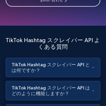
Facebook - Pages Posts by Profile URL
URL, Post id, User url, User username raw,
Content, Date posted, Hashtags, Num
comments, and more.
TikTok Hashtag スクレイパー API よ
6.6K+
629+
無料トライアル
くある質問
TikTok Hashtag スクレイパー API と
Indeed job listings information
は何ですか？
Jobid, Company name, Date posted parsed, Job
title, Description text, Benefits, Qualifications,
Job type, and more.
TikTok Hashtag スクレイパー API は
どのように機能しますか？
6.5K+
761+
無料トライアル