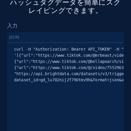
ハッシュタグデータを簡単にスク
レイピングできます。
Google Maps full information - Collect
Google Maps Businesses data by place id
入力
Place id, URL, Country, Name, Category,
Address, Description, Business details, and
JSON
more.
curl -H "Authorization: Bearer API_TOKEN" -H "Con
'[{"url":"https://www.tiktok.com/@mrbeast/video/7
13.3K+
1.7K+
無料トライアル
{"url":"https://www.tiktok.com/@bellapoarch/video
{"url":"https://www.tiktok.com/@/video/7552963244
"https://api.brightdata.com/datasets/v3/trigger?
dataset_id=gd_lu702nij2f790tmv9h&format=json&unco
Google Maps full information - Discover
new records by Customer ID
Place id, URL, Country, Name, Category,
Address, Description, Business details, and
more.
13.3K+
1.7K+
無料トライアル