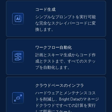
コード生成
シンプルなプロンプトを実行可能
Amazon products - Collects products by
な完全なスクレイパーコードに変
specific keywords
換します。
Title, Seller name, Brand, Description, Initial
price, Currency, Availability, Reviews count, and
more.
ワークフロー自動化
計画とスキーマ生成からコード作
35.3K+
成とテストまで、すべてのステッ
5.7K+
無料トライアル
プを自動化します。
Amazon products - find products by using
クラウドベースのインフラ
upc numbers
ハードウェアとメンテナンスコス
Title, Seller name, Brand, Description, Initial
トを削減し、Bright Dataのマネージ
price, Currency, Availability, Reviews count, and
ドクラウドですべての計算を実行
more.
して即座にスケール。