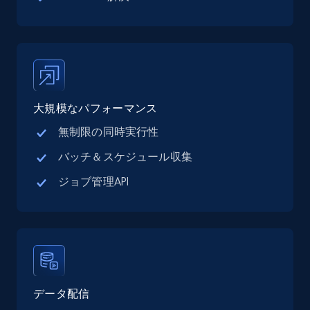
Google Maps full information - discover
records by location search
Place id, URL, Country, Name, Category,
Address, Description, Business details, and
more.
大規模なパフォーマンス
13.3K+
1.7K+
無料トライアル
無制限の同時実行性
バッチ＆スケジュール収集
Google Maps full information - Collect
ジョブ管理API
Google Maps Businesses data by place id
Place id, URL, Country, Name, Category,
Address, Description, Business details, and
more.
13.3K+
1.7K+
無料トライアル
データ配信