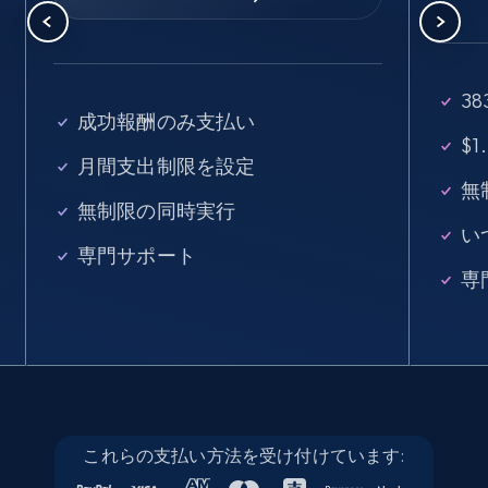
seniority level, and more.
15.3K+
2.2K+
無料トライアル
3
成功報酬のみ支払い
$
月間支出制限を設定
Linkedin job listings information - Discover
無
無制限の同時実行
new jobs by keyword
い
URL, Job posting id, Job title, Company name,
専門サポート
Company id, Job location, Job summary, Job
専
seniority level, and more.
15.3K+
2.2K+
無料トライアル
これらの支払い方法を受け付けています:
Linkedin job listings information - Discover
jobs by company URL