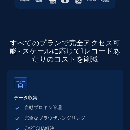
URL, Job posting id, Job title, Company name,
Company id, Job location, Job summary, Job
seniority level, and more.
15.3K+
2.2K+
無料トライアル
すべてのプランで完全アクセス可
能 - スケールに応じて1レコードあ
たりのコストを削減
Google Maps full information
Place id, URL, Country, Name, Category,
Address, Description, Business details, and
more.
データ収集
13.3K+
1.7K+
無料トライアル
自動プロキシ管理
完全なブラウザレンダリング
CAPTCHA解決