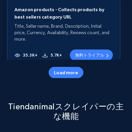
Amazon products - Collects products by
best sellers category URL
Title, Seller name, Brand, Description, Initial
price, Currency, Availability, Reviews count, and
more.
35.3K+
5.7K+
無料トライアル
Load more
Amazon products - Collects products by
specific category URL
Title, Seller name, Brand, Description, Initial
Tiendanimalスクレイパーの主
price, Currency, Availability, Reviews count, and
more.
な機能
35.3K+
5.7K+
無料トライアル