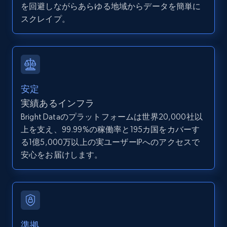
を回避しながらあらゆる地域からデータを簡単に
Search by parameters on zillow and use the
スクレイプ。
direct link as input
Zpid, City, State, HomeStatus, Address,
IsListingClaimedByCurrentSignedInUser,
IsCurrentSignedInAgentResponsible, Bedrooms,
and more.
安定
12K+
1.3K+
無料トライアル
実績あるインフラ
Bright Dataのプラットフォームは世界20,000社以
上を支え、99.99%の稼働率と195カ国をカバーす
る1億5,000万以上の実ユーザーIPへのアクセスで
LinkedIn posts
安心をお届けします。
URL, ID, User id, Use url, Title, Headline, Post
text, Date posted, and more.
11.3K+
1.5K+
無料トライアル
準拠