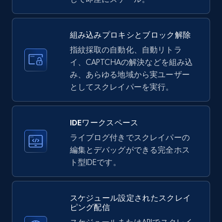
35.3K+
5.7K+
無料トライアル
組み込みプロキシとブロック解除
指紋採取の自動化、自動リトラ
イ、CAPTCHAの解決などを組み込
LinkedIn company information
み、あらゆる地域から実ユーザー
ID, Name, Country code, Locations, Followers,
としてスクレイパーを実行。
Employees in linkedin, About, Specialties, and
more.
IDEワークスペース
33.6K+
3.5K+
無料トライアル
ライブログ付きでスクレイパーの
編集とデバッグができる完全ホス
ト型IDEです。
Instagram - Profiles
スケジュール設定されたスクレイ
Account, Fbid, ID, Followers, Posts count, Is
ピング配信
business account, Is professional account, Is
verified, and more.