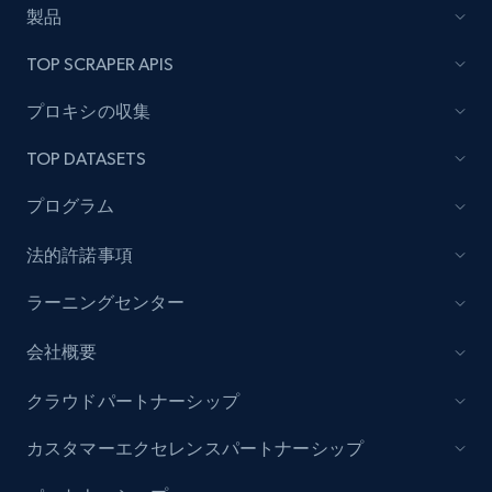
rating object, Product rating max, Rating,
製品
Author name, Asin, and more.
TOP SCRAPER APIS
7.4K+
872+
無料トライアル
プロキシの収集
TOP DATASETS
TikTok - Posts
プログラム
URL, Post id, Description, Create time, Digg
法的許諾事項
count, Share count, Collect count, Comment
count, and more.
ラーニングセンター
6.7K+
906+
無料トライアル
会社概要
クラウドパートナーシップ
カスタマーエクセレンスパートナーシップ
TikTok - Posts - Input specific profile URL to
get posts published by it