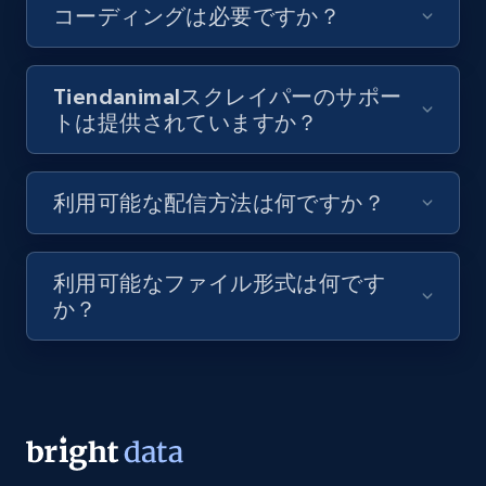
コーディングは必要ですか？
Video length, Likes, Views, and more.
8.1K+
716+
無料トライアル
Tiendanimalスクレイパーのサポー
トは提供されていますか？
Youtube - Videos posts - Discovery videos
利用可能な配信方法は何ですか？
by podcast url
URL, Title, Youtuber, Youtuber md5, Video url,
Video length, Likes, Views, and more.
利用可能なファイル形式は何です
か？
8.1K+
716+
無料トライアル
Amazon Reviews
URL, Product name, Product rating, Product