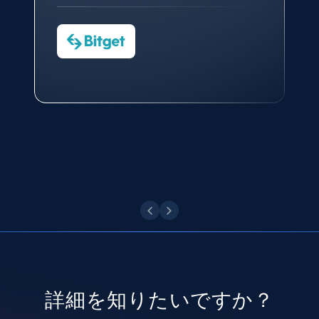
CTO at Convert Group
Cheddi Rai
Sarah Melville
CEO at AdRetreaver
8.3K+
963+
無料トライアル
今すぐ観る
Data Science Specialist
Charmagne Cruz
Head of Reporting & Analytics, Business
Technologies and Pricing at Shopee
Philippines Inc.
Youtube - Videos posts
URL, Title, Youtuber, Youtuber md5, Video url,
Video length, Likes, Views, and more.
今すぐ観る
8.1K+
716+
無料トライアル
Youtube - Videos posts - Search new
youtube videos by keyword
URL, Title, Youtuber, Youtuber md5, Video url,
詳細を知りたいですか？
Video length, Likes, Views, and more.