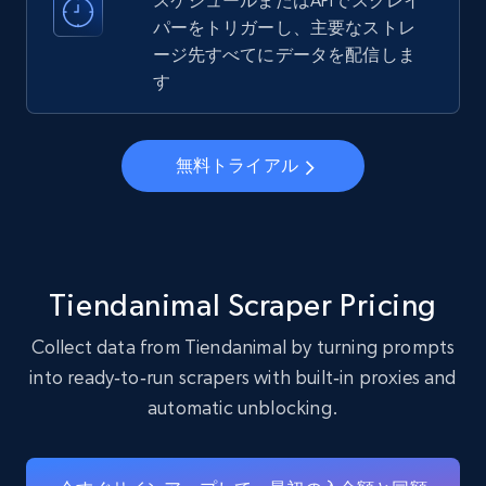
スケジュールまたはAPIでスクレイ
パーをトリガーし、主要なストレ
ージ先すべてにデータを配信しま
22.4K+
3.5K+
無料トライアル
す
Instagram - Profiles - Collect profile
無料トライアル
information by user name
Account, Fbid, ID, Followers, Posts count, Is
business account, Is professional account, Is
verified, and more.
Tiendanimal Scraper Pricing
22.4K+
3.5K+
無料トライアル
Collect data from Tiendanimal by turning prompts
into ready‑to‑run scrapers with built‑in proxies and
automatic unblocking.
Crunchbase companies information
Name, URL, ID, Cb rank, Region, About,