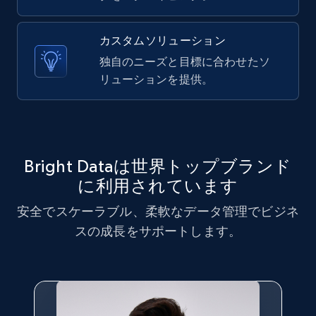
X (formerly Twitter) - Posts - Collecting
カスタムソリューション
Twitter posts URLs
独自のニーズと目標に合わせたソ
ID, User posted, Name, Description, Date
リューションを提供。
posted, Photos, URL, Quoted post, and more.
10.4K+
1.2K+
無料トライアル
Bright Dataは世界トップブランド
に利用されています
X (formerly Twitter) - Posts - Getting x
安全でスケーラブル、柔軟なデータ管理でビジネ
posts by array of profiles
スの成長をサポートします。
ID, User posted, Name, Description, Date
posted, Photos, URL, Quoted post, and more.
10.4K+
1.2K+
無料トライアル