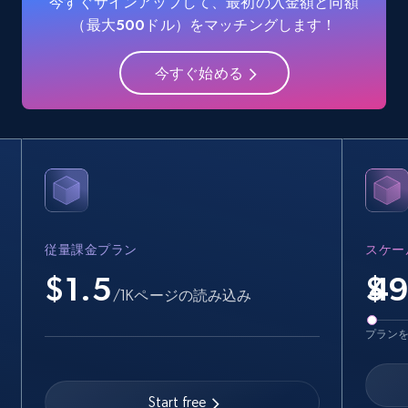
今すぐサインアップして、最初の入金額と同額
Industries, Operating status, and more.
（最大500ドル）をマッチングします！
15.6K+
1.6K+
無料トライアル
今すぐ始める
Crunchbase companies information -
Searching data by keyword
Name, URL, ID, Cb rank, Region, About,
Industries, Operating status, and more.
従量課金プラン
スケー
15.6K+
1.6K+
無料トライアル
$1.5
$
/1Kページの読み込み
プラン
Linkedin job listings information
URL, Job posting id, Job title, Company name,
Start free
Company id, Job location, Job summary, Job