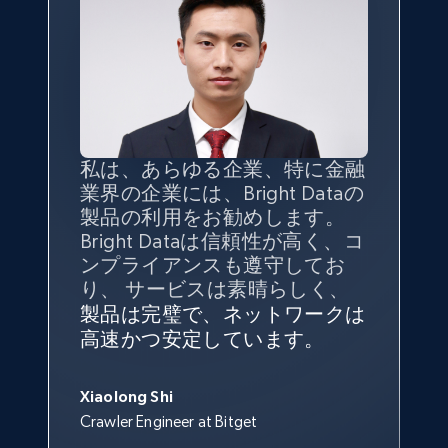
TikTok - Profiles
Account id, Nickname, Biography, Awg
engagement rate, Comment engagement rate,
Like engagement rate, Bio link, Predicted lang,
and more.
私は、あらゆる企業、特に金融
インターネットから公開ウェブ
データの
質
と量を
最大限に確
業界の企業には、Bright Dataの
データを収集する機能なしで
保することが最も重要であり、
8.3K+
963+
無料トライアル
製品の利用をお勧めします。
は、ブランドがすべての媒体に
そこでBright Dataとtgndataの
Bright Dataは信頼性が高く、コ
向けて紹介されたこと、またそ
組み合わせが威力を発揮しま
インターネットから公開ウェブ
私の経験から言えば、Bright
Bright Dataとの提携には大変満
信頼性に
非常に感銘を受けてお
ンプライアンスも遵守してお
の展開先を知りえることはでき
す。
データを収集する機能なしで
Dataのサービスは極めて貴重な
足しております。全てが順調
り、Bright Dataには全体的に大
り、 サービスは素晴らしく、
ず、また、Bright Dataのサポー
は、ブランドがすべての媒体に
ものでした。Bright Dataのおか
変満足しています。アカウント
で、ネットワークは非常に
安定
TikTok - Profiles - Discover by search URL
トなしでは急成長を遂げること
製品は完璧で、ネットワークは
向けて紹介されたこと、またそ
げで、当社のニーズを満たすの
マネージャーとは定期的な連絡
しており、
カスタマーサービス
George Koutsoudopoulos
はできなかったでしょう。
and country
高速かつ安定しています。
の展開先を知りえることはでき
に十分な公開ウェブデータを収
ルートがあり、非常に協力的で
にも満足しています。
サポート
CEO at tgndata
ず、また、Bright Dataのサポー
Account id, Nickname, Biography, Awg
集することができ、また同社の
す。
スタッフは当社にとって最高で
トなしでは急成長を遂げること
engagement rate, Comment engagement rate,
サポートおよび開発スタッフの
Sarah Melville
す。
Xiaolong Shi
はできなかったでしょう。
Like engagement rate, Bio link, Predicted lang,
おかげで、多くのプロセスを最
Media Director at YouGov Sport
Crawler Engineer at Bitget
Yorgos Panzaris
and more.
適化することができました。