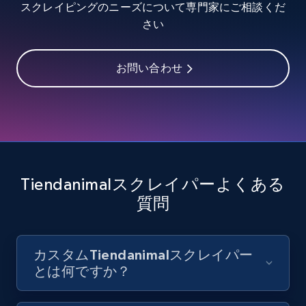
スクレイピングのニーズについて専門家にご相談くだ
8.1K+
716+
無料トライアル
さい
お問い合わせ
Youtube - Videos posts - Discover videos by
channel URL
URL, Title, Youtuber, Youtuber md5, Video url,
Video length, Likes, Views, and more.
8.1K+
716+
無料トライアル
Tiendanimalスクレイパーよくある
質問
Youtube - Videos posts - Search videos by
カスタムTiendanimalスクレイパー
keyword and then apply relevant video
とは何ですか？
filters
URL, Title, Youtuber, Youtuber md5, Video url,