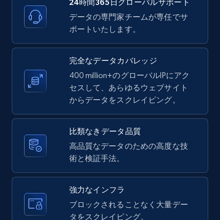
24時間365日グローバルサポート
データの専門家チームが専任でサ
ポートいたします。
LinkedIn posts - Discover new posts
company URL
URL, ID, User id, Use url, Title, Headline, Post
完全なデータカバレッジ
text, Date posted, and more.
400 million+のグローバルIPにアク
セスして、あらゆるウェブサイト
11.3K+
1.5K+
無料トライアル
からデータをスクレイピング。
比類なきデータ品質
X (formerly Twitter) - Posts
高品質なデータのための高度な技
術と検証手法。
ID, User posted, Name, Description, Date
posted, Photos, URL, Quoted post, and more.
強力なインフラ
10.4K+
1.2K+
無料トライアル
ブロックされることなく大量デー
タをスクレイピング。