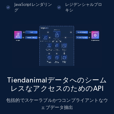
JavaScriptレンダリン
レジデンシャルプロ
グ
キシ
Instagram - Posts - Collects posts from a
specific URLs by using profile URL
URL, User posted, Description, Hashtags, Num
comments, Date posted, Likes, Photos, and
more.
13.2K+
1.6K+
無料トライアル
Tiendanimalデータへのシーム
レスなアクセスのためのAPI
Zillow properties listing information
Zpid, City, State, HomeStatus, Address,
包括的でスケーラブルかつコンプライアントなウ
IsListingClaimedByCurrentSignedInUser,
IsCurrentSignedInAgentResponsible, Bedrooms,
ェブデータ抽出
and more.