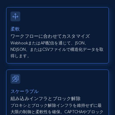
12K+
1.3K+
無料トライアル
柔軟
ワークフローに合わせてカスタマイズ
Zillow properties listing information -
WebhookまたはAPI配信を通じて、JSON、
Discover by custom filters - location, home
NDJSON、またはCSVファイルで構造化データを取
type and status
得します。
Zpid, City, State, HomeStatus, Address,
IsListingClaimedByCurrentSignedInUser,
IsCurrentSignedInAgentResponsible, Bedrooms,
and more.
12K+
1.3K+
無料トライアル
スケーラブル
組み込みインフラとブロック解除
プロキシとブロック解除インフラを維持せずに最
大限の制御と柔軟性を確保。CAPTCHAやブロック
Zillow properties listing information -