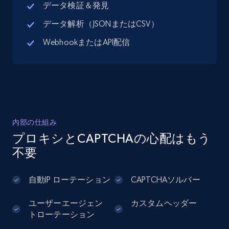
データ検証＆発見
データ解析（JSONまたはCSV）
Google Maps full information - Discover
WebhookまたはAPI配信
new records by Customer ID
Place id, URL, Country, Name, Category,
Address, Description, Business details, and
more.
13.3K+
1.7K+
無料トライアル
内部の仕組み
プロキシとCAPTCHAの心配はもう
不要
Instagram - Posts
URL, User posted, Description, Hashtags, Num
自動IP ローテーション
CAPTCHAソルバー
comments, Date posted, Likes, Photos, and
more.
ユーザーエージェン
カスタムヘッダー
トローテーション
13.2K+
1.6K+
無料トライアル