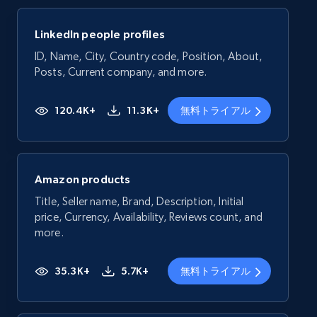
LinkedIn people profiles
ID, Name, City, Country code, Position, About,
Posts, Current company, and more.
120.4K+
11.3K+
無料トライアル
Amazon products
Title, Seller name, Brand, Description, Initial
price, Currency, Availability, Reviews count, and
more.
35.3K+
5.7K+
無料トライアル