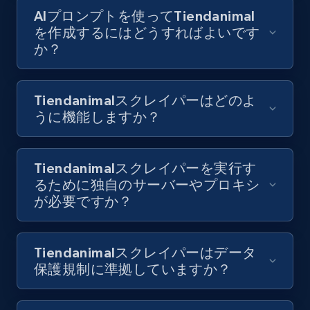
Video length, Likes, Views, and more.
AIプロンプトを使ってTiendanimal
を作成するにはどうすればよいです
8.1K+
716+
無料トライアル
か？
Tiendanimalスクレイパーはどのよ
Youtube - Videos posts - Collect YouTube
うに機能しますか？
posts by hashtags
URL, Title, Youtuber, Youtuber md5, Video url,
Video length, Likes, Views, and more.
Tiendanimalスクレイパーを実行す
るために独自のサーバーやプロキシ
が必要ですか？
8.1K+
716+
無料トライアル
Tiendanimalスクレイパーはデータ
保護規制に準拠していますか？
Youtube - Videos posts - Discovery records
by Explore page URL
URL, Title, Youtuber, Youtuber md5, Video url,