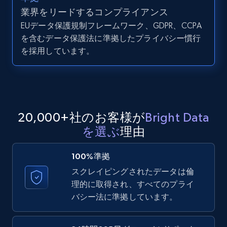
業界をリードするコンプライアンス
EUデータ保護規制フレームワーク、GDPR、CCPA
LinkedIn posts - Discover user's articles by
を含むデータ保護法に準拠したプライバシー慣行
URL
を採用しています。
URL, ID, User id, Use url, Title, Headline, Post
text, Date posted, and more.
11.3K+
1.5K+
無料トライアル
20,000+社のお客様が
Bright Data
を選ぶ
理由
LinkedIn posts - Discover posts by Profile
URL
100%準拠
URL, ID, User id, Use url, Title, Headline, Post
スクレイピングされたデータは倫
text, Date posted, and more.
理的に取得され、すべてのプライ
バシー法に準拠しています。
11.3K+
1.5K+
無料トライアル