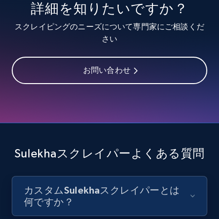
Video length, Likes, Views, and more.
詳細を知りたいですか？
スクレイピングのニーズについて専門家にご相談くだ
8.1K+
716+
無料トライアル
さい
お問い合わせ
Youtube - Videos posts - Search videos by
keyword and then apply relevant video
filters
URL, Title, Youtuber, Youtuber md5, Video url,
Video length, Likes, Views, and more.
Sulekhaスクレイパーよくある質問
8.1K+
716+
無料トライアル
カスタムSulekhaスクレイパーとは
Youtube - Videos posts - Collect YouTube
何ですか？
posts by hashtags