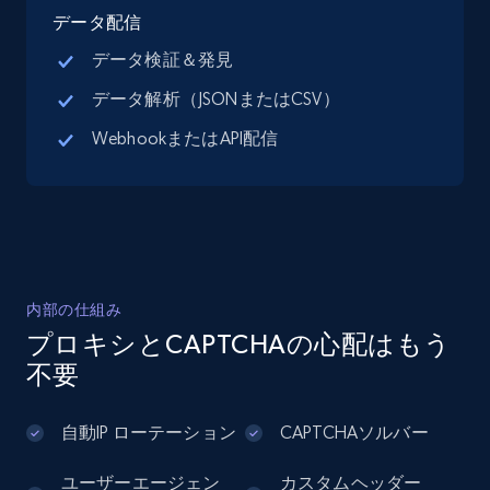
13.3K+
1.7K+
無料トライアル
データ配信
データ検証＆発見
データ解析（JSONまたはCSV）
Instagram - Posts
WebhookまたはAPI配信
URL, User posted, Description, Hashtags, Num
comments, Date posted, Likes, Photos, and
more.
13.2K+
1.6K+
無料トライアル
内部の仕組み
プロキシとCAPTCHAの心配はもう
不要
Instagram - Posts - Collects posts from a
specific URLs by using profile URL
URL, User posted, Description, Hashtags, Num
自動IP ローテーション
CAPTCHAソルバー
comments, Date posted, Likes, Photos, and
more.
ユーザーエージェン
カスタムヘッダー