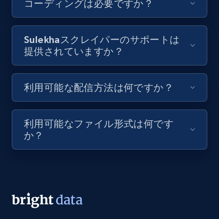
コーディングは必要ですか？
URL, Title, Youtuber, Youtuber md5, Video url,
Video length, Likes, Views, and more.
Sulekhaスクレイパーのサポートは
提供されていますか？
8.1K+
716+
無料トライアル
利用可能な配信方法は何ですか？
Amazon Reviews
URL, Product name, Product rating, Product
利用可能なファイル形式は何です
rating object, Product rating max, Rating,
か？
Author name, Asin, and more.
7.4K+
871+
無料トライアル
TikTok - Posts