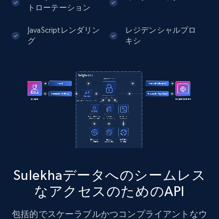
トローテーション
13.2K+
1.6K+
無料トライアル
JavaScriptレンダリン
レジデンシャルプロ
グ
キシ
Zillow properties listing information
Zpid, City, State, HomeStatus, Address,
IsListingClaimedByCurrentSignedInUser,
IsCurrentSignedInAgentResponsible, Bedrooms,
and more.
12K+
1.3K+
無料トライアル
Sulekhaデータへのシームレス
なアクセスのためのAPI
Zillow properties listing information -
Discover by custom filters - location, home
包括的でスケーラブルかつコンプライアントなウ
type and status