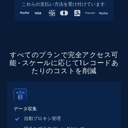
これらの支払い方法を受け付けています:
Google Maps full information
Place id, URL, Country, Name, Category,
Address, Description, Business details, and
more.
13.3K+
1.7K+
無料トライアル
すべてのプランで完全アクセス可
能 - スケールに応じて1レコードあ
たりのコストを削減
Google Maps full information - discover
records by location search
Place id, URL, Country, Name, Category,
Address, Description, Business details, and
more.
データ収集
13.3K+
1.7K+
無料トライアル
自動プロキシ管理