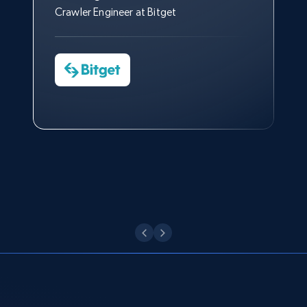
はできなかったでしょう。
おかげで、多くのプロセスを最
Media Director at YouGov Sport
Crawler Engineer at Bitget
Yorgos Panzaris
適化することができました。
8.1K+
716+
無料トライアル
CTO at Convert Group
Cheddi Rai
Sarah Melville
CEO at AdRetreaver
今すぐ観る
Data Science Specialist
Charmagne Cruz
Head of Reporting & Analytics, Business
Youtube - Videos posts - Search new
Technologies and Pricing at Shopee
youtube videos by keyword
Philippines Inc.
URL, Title, Youtuber, Youtuber md5, Video url,
Video length, Likes, Views, and more.
今すぐ観る
8.1K+
716+
無料トライアル
Youtube - Videos posts - Discover videos by
channel URL
URL, Title, Youtuber, Youtuber md5, Video url,