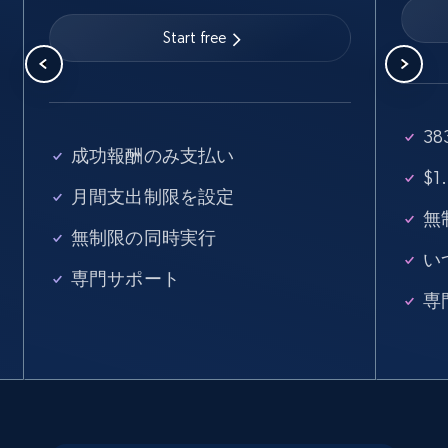
URL, Job posting id, Job title, Company name,
Start free
Company id, Job location, Job summary, Job
seniority level, and more.
15.3K+
2.2K+
無料トライアル
3
成功報酬のみ支払い
$
月間支出制限を設定
無
Linkedin job listings information - Discover
無制限の同時実行
jobs by company URL
い
URL, Job posting id, Job title, Company name,
専門サポート
Company id, Job location, Job summary, Job
専
seniority level, and more.
15.3K+
2.2K+
無料トライアル