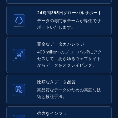
24時間365日グローバルサポート
データの専門家チームが専任でサ
X (formerly Twitter) - Posts
ポートいたします。
ID, User posted, Name, Description, Date
posted, Photos, URL, Quoted post, and more.
完全なデータカバレッジ
400 million+のグローバルIPにアク
10.4K+
1.2K+
無料トライアル
セスして、あらゆるウェブサイト
からデータをスクレイピング。
X (formerly Twitter) - Posts - Collecting
比類なきデータ品質
Twitter posts URLs
高品質なデータのための高度な技
ID, User posted, Name, Description, Date
術と検証手法。
posted, Photos, URL, Quoted post, and more.
強力なインフラ
10.4K+
1.2K+
無料トライアル