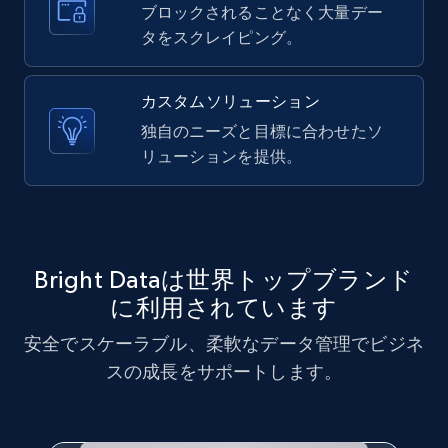
ブロックされることなく大量デー
タをスクレイピング。
X (formerly Twitter) - Posts - Getting x
カスタムソリューション
posts by array of profiles
独自のニーズと目標に合わせたソ
ID, User posted, Name, Description, Date
リューションを提供。
posted, Photos, URL, Quoted post, and more.
10.4K+
1.2K+
無料トライアル
Bright Dataは世界トップブランド
に利用されています
TikTok - Profiles
Account id, Nickname, Biography, Awg
安全でスケーラブル、柔軟なデータ管理でビジネ
engagement rate, Comment engagement rate,
スの成長をサポートします。
Like engagement rate, Bio link, Predicted lang,
and more.