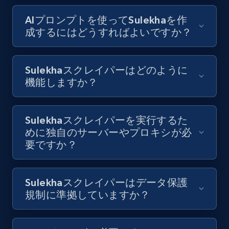
URL, Title, Youtuber, Youtuber md5, Video url,
AIプロンプトを使ってSulekhaを作
Video length, Likes, Views, and more.
成するにはどうすればよいですか？
8.1K+
716+
無料トライアル
Sulekhaスクレイパーはどのように
機能しますか？
Youtube - Videos posts - Discovery records
by Explore page URL
Sulekhaスクレイパーを実行するた
URL, Title, Youtuber, Youtuber md5, Video url,
めに独自のサーバーやプロキシが必
Video length, Likes, Views, and more.
要ですか？
8.1K+
716+
無料トライアル
Sulekhaスクレイパーはデータ保護
規制に準拠していますか？
Youtube - Videos posts - Discovery videos
by podcast url