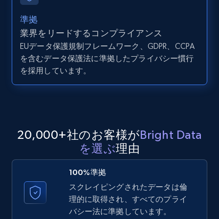
準拠
業界をリードするコンプライアンス
LinkedIn posts - Discover posts by Profile
EUデータ保護規制フレームワーク、GDPR、CCPA
URL
を含むデータ保護法に準拠したプライバシー慣行
URL, ID, User id, Use url, Title, Headline, Post
を採用しています。
text, Date posted, and more.
11.3K+
1.5K+
無料トライアル
20,000+社のお客様が
Bright Data
を選ぶ
理由
LinkedIn posts - Discover new posts
company URL
100%準拠
URL, ID, User id, Use url, Title, Headline, Post
スクレイピングされたデータは倫
text, Date posted, and more.
理的に取得され、すべてのプライ
バシー法に準拠しています。
11.3K+
1.5K+
無料トライアル