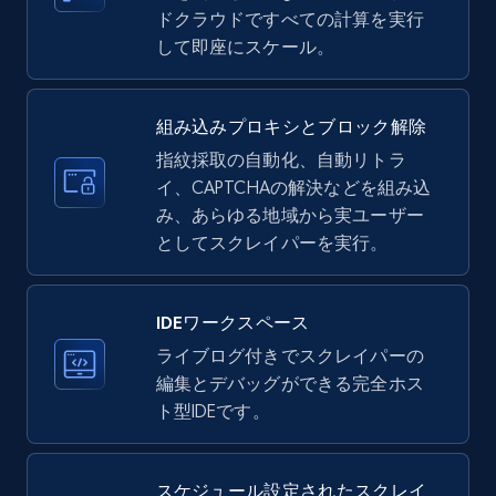
ドクラウドですべての計算を実行
more.
して即座にスケール。
33.6K+
3.5K+
無料トライアル
組み込みプロキシとブロック解除
指紋採取の自動化、自動リトラ
イ、CAPTCHAの解決などを組み込
Instagram - Profiles
み、あらゆる地域から実ユーザー
Account, Fbid, ID, Followers, Posts count, Is
としてスクレイパーを実行。
business account, Is professional account, Is
verified, and more.
IDEワークスペース
22.4K+
3.5K+
無料トライアル
ライブログ付きでスクレイパーの
編集とデバッグができる完全ホス
ト型IDEです。
Instagram - Profiles - Collect profile
information by user name
スケジュール設定されたスクレイ