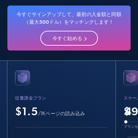
Name, URL, ID, Cb rank, Region, About,
Industries, Operating status, and more.
今すぐサインアップして、最初の入金額と同額
（最大500ドル）をマッチングします！
15.6K+
1.6K+
無料トライアル
今すぐ始める
Linkedin job listings information
URL, Job posting id, Job title, Company name,
Company id, Job location, Job summary, Job
seniority level, and more.
従量課金プラン
スケー
15.3K+
2.2K+
無料トライアル
$1.5
$
/1Kページの読み込み
プラン
Linkedin job listings information - Discover
new jobs by keyword