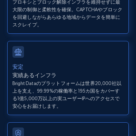
プロキシとブロック解除インフラを維持せずに最
大限の制御と柔軟性を確保。CAPTCHAやブロック
を回避しながらあらゆる地域からデータを簡単に
スクレイプ。
LinkedIn posts
URL, ID, User id, Use url, Title, Headline, Post
text, Date posted, and more.
11.3K+
1.5K+
無料トライアル
安定
実績あるインフラ
Bright Dataのプラットフォームは世界20,000社以
LinkedIn posts - Discover user's articles by
上を支え、99.99%の稼働率と195カ国をカバーす
URL
る1億5,000万以上の実ユーザーIPへのアクセスで
安心をお届けします。
URL, ID, User id, Use url, Title, Headline, Post
text, Date posted, and more.
11.3K+
1.5K+
無料トライアル