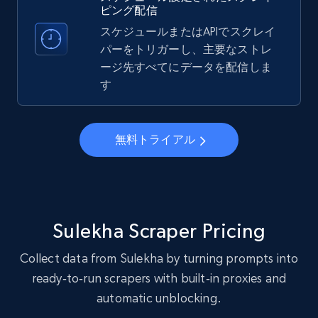
Account, Fbid, ID, Followers, Posts count, Is
ピング配信
business account, Is professional account, Is
スケジュールまたはAPIでスクレイ
verified, and more.
パーをトリガーし、主要なストレ
ージ先すべてにデータを配信しま
22.4K+
3.5K+
無料トライアル
す
無料トライアル
Crunchbase companies information
Name, URL, ID, Cb rank, Region, About,
Industries, Operating status, and more.
15.6K+
1.6K+
無料トライアル
Sulekha Scraper Pricing
Collect data from Sulekha by turning prompts into
ready‑to‑run scrapers with built‑in proxies and
Crunchbase companies information -
automatic unblocking.
Searching data by keyword