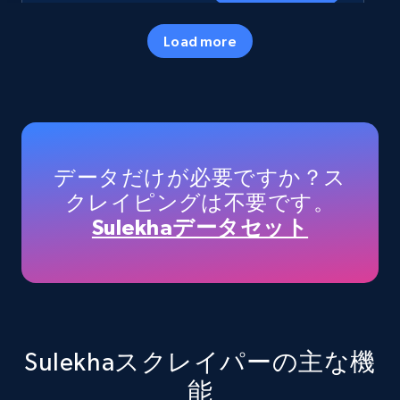
Load more
Amazon products - Collects products by
specific category URL
Title, Seller name, Brand, Description, Initial
price, Currency, Availability, Reviews count, and
more.
データだけが必要ですか？ス
クレイピングは不要です。
35.3K+
5.7K+
無料トライアル
Sulekhaデータセット
Amazon products - Collects products by
specific keywords
Title, Seller name, Brand, Description, Initial
Sulekhaスクレイパーの主な機
price, Currency, Availability, Reviews count, and
能
more.