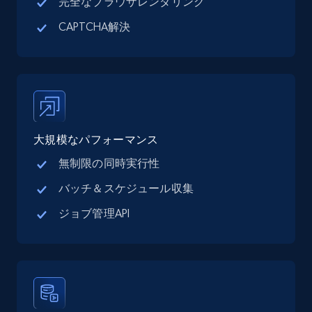
完全なブラウザレンダリング
CAPTCHA解決
Google Maps full information - Collect
Google Maps Businesses data by place id
Place id, URL, Country, Name, Category,
Address, Description, Business details, and
more.
大規模なパフォーマンス
13.3K+
1.7K+
無料トライアル
無制限の同時実行性
バッチ＆スケジュール収集
ジョブ管理API
Google Maps full information - Discover
new records by Customer ID
Place id, URL, Country, Name, Category,
Address, Description, Business details, and
more.