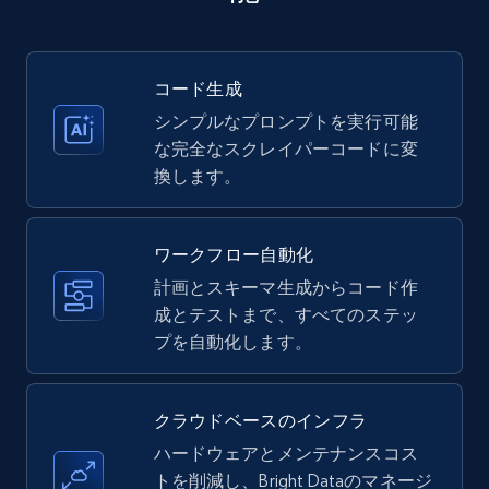
35.3K+
5.7K+
無料トライアル
コード生成
シンプルなプロンプトを実行可能
な完全なスクレイパーコードに変
Amazon products - find products by using
換します。
upc numbers
Title, Seller name, Brand, Description, Initial
price, Currency, Availability, Reviews count, and
ワークフロー自動化
more.
計画とスキーマ生成からコード作
成とテストまで、すべてのステッ
35.3K+
5.7K+
無料トライアル
プを自動化します。
クラウドベースのインフラ
LinkedIn company information
ハードウェアとメンテナンスコス
ID, Name, Country code, Locations, Followers,
トを削減し、Bright Dataのマネージ
Employees in linkedin, About, Specialties, and