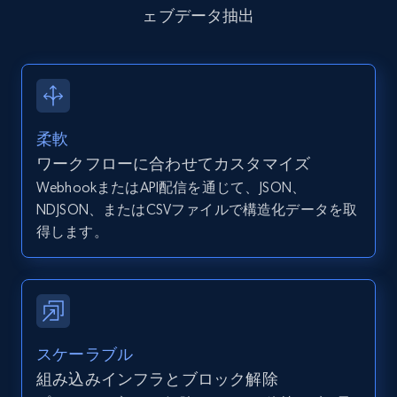
ェブデータ抽出
Zpid, City, State, HomeStatus, Address,
IsListingClaimedByCurrentSignedInUser,
IsCurrentSignedInAgentResponsible, Bedrooms,
and more.
12K+
1.3K+
無料トライアル
柔軟
ワークフローに合わせてカスタマイズ
WebhookまたはAPI配信を通じて、JSON、
NDJSON、またはCSVファイルで構造化データを取
Zillow properties listing information -
得します。
Search by parameters on zillow and use the
direct link as input
Zpid, City, State, HomeStatus, Address,
IsListingClaimedByCurrentSignedInUser,
IsCurrentSignedInAgentResponsible, Bedrooms,
and more.
スケーラブル
組み込みインフラとブロック解除
12K+
1.3K+
無料トライアル