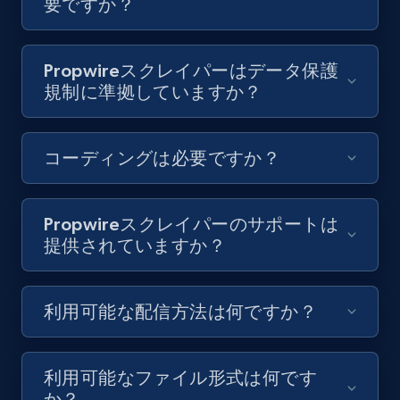
要ですか？
8K+
713+
無料トライアル
Propwireスクレイパーはデータ保護
規制に準拠していますか？
Youtube - Videos posts - Discovery videos
by podcast url
URL, Title, Youtuber, Youtuber md5, Video url,
コーディングは必要ですか？
Video length, Likes, Views, and more.
8K+
713+
無料トライアル
Propwireスクレイパーのサポートは
提供されていますか？
Amazon Reviews
利用可能な配信方法は何ですか？
URL, Product name, Product rating, Product
rating object, Product rating max, Rating,
Author name, Asin, and more.
利用可能なファイル形式は何です
か？