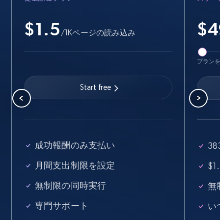
15.3K+
2.2K+
無料トライアル
$1.5
$
4
/1Kページの読み込み
Linkedin job listings information - Discover
new jobs by keyword
プラン
URL, Job posting id, Job title, Company name,
Company id, Job location, Job summary, Job
Start free
seniority level, and more.
15.3K+
2.2K+
無料トライアル
成功報酬のみ支払い
3
月間支出制限を設定
$
Linkedin job listings information - Discover
jobs by company URL
無制限の同時実行
無
URL, Job posting id, Job title, Company name,
専門サポート
い
Company id, Job location, Job summary, Job