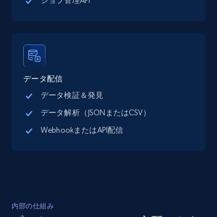
ジョブ管理API
new records by Customer ID
Place id, URL, Country, Name, Category,
Address, Description, Business details, and
more.
13.2K+
1.7K+
無料トライアル
データ配信
データ検証＆発見
データ解析（JSONまたはCSV）
Instagram - Posts
WebhookまたはAPI配信
URL, User posted, Description, Hashtags, Num
comments, Date posted, Likes, Photos, and
more.
13.2K+
1.6K+
無料トライアル
内部の仕組み