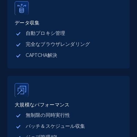
Address, Description, Business details, and
more.
データ収集
13.2K+
1.7K+
無料トライアル
自動プロキシ管理
完全なブラウザレンダリング
CAPTCHA解決
Google Maps full information - Collect
Google Maps Businesses data by place id
Place id, URL, Country, Name, Category,
Address, Description, Business details, and
more.
13.2K+
1.7K+
無料トライアル
大規模なパフォーマンス
無制限の同時実行性
バッチ＆スケジュール収集
Google Maps full information - Discover