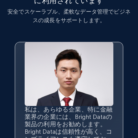
に利用されています
Account id, Nickname, Biography, Awg
安全でスケーラブル、柔軟なデータ管理でビジネ
engagement rate, Comment engagement rate,
スの成長をサポートします。
Like engagement rate, Bio link, Predicted lang,
and more.
8.3K+
962+
無料トライアル
TikTok - Profiles - Discover by search URL
and country
Account id, Nickname, Biography, Awg
engagement rate, Comment engagement rate,
Like engagement rate, Bio link, Predicted lang,
私は、あらゆる企業、特に金融
インターネットから公開ウェブ
データの
質
と量を
最大限に確
and more.
業界の企業には、Bright Dataの
データを収集する機能なしで
保することが最も重要であり、
製品の利用をお勧めします。
は、ブランドがすべての媒体に
そこでBright Dataとtgndataの
8.3K+
962+
無料トライアル
Bright Dataは信頼性が高く、コ
向けて紹介されたこと、またそ
組み合わせが威力を発揮しま
インターネットから公開ウェブ
私の経験から言えば、Bright
Bright Dataとの提携には大変満
信頼性に
非常に感銘を受けてお