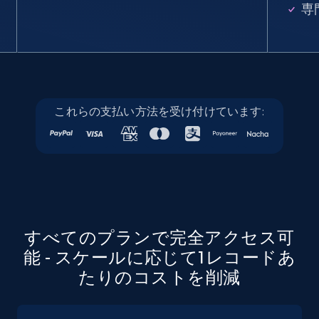
seniority level, and more.
専
15.3K+
2.2K+
無料トライアル
Google Maps full information
これらの支払い方法を受け付けています:
Place id, URL, Country, Name, Category,
Address, Description, Business details, and
more.
13.2K+
1.7K+
無料トライアル
すべてのプランで完全アクセス可
能 - スケールに応じて1レコードあ
Google Maps full information - discover
たりのコストを削減
records by location search
Place id, URL, Country, Name, Category,