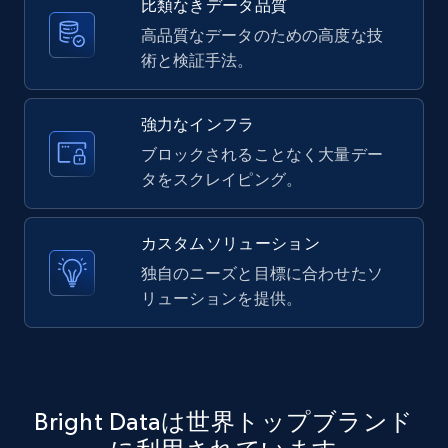
Twitter posts URLs
比類なきデータ品質
ID, User posted, Name, Description, Date
高品質なデータのための高度な技
posted, Photos, URL, Quoted post, and more.
術と検証手法。
10.3K+
1.2K+
無料トライアル
強力なインフラ
ブロックされることなく大量デー
タをスクレイピング。
X (formerly Twitter) - Posts - Getting x
posts by array of profiles
カスタムソリューション
ID, User posted, Name, Description, Date
独自のニーズと目標に合わせたソ
posted, Photos, URL, Quoted post, and more.
リューションを提供。
10.3K+
1.2K+
無料トライアル
Bright Dataは世界トップブランド
TikTok - Profiles