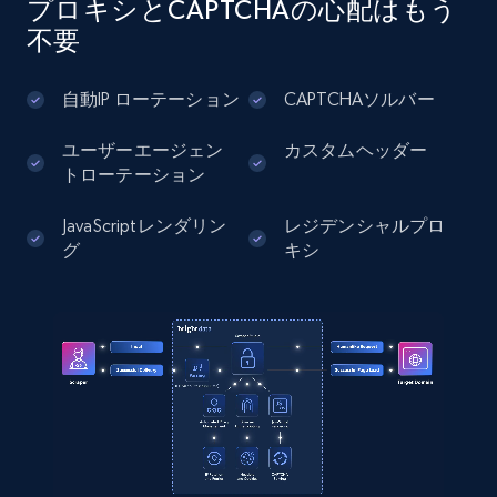
プロキシとCAPTCHAの心配はもう
Instagram - Posts - Collects posts from a
不要
specific URLs by using profile URL
URL, User posted, Description, Hashtags, Num
自動IP ローテーション
CAPTCHAソルバー
comments, Date posted, Likes, Photos, and
more.
ユーザーエージェン
カスタムヘッダー
トローテーション
13.2K+
1.6K+
無料トライアル
JavaScriptレンダリン
レジデンシャルプロ
グ
キシ
Zillow properties listing information
Zpid, City, State, HomeStatus, Address,
IsListingClaimedByCurrentSignedInUser,
IsCurrentSignedInAgentResponsible, Bedrooms,
and more.
12K+
1.3K+
無料トライアル