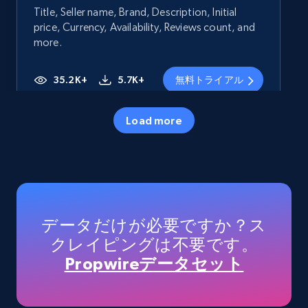
Title, Seller name, Brand, Description, Initial
price, Currency, Availability, Reviews count, and
more.
35.2K+
5.7K+
無料トライアル
Load more
Amazon products - Collects products by
specific category URL
Title, Seller name, Brand, Description, Initial
price, Currency, Availability, Reviews count, and
more.
データだけが必要ですか？ス
クレイピングは不要です。
35.2K+
5.7K+
無料トライアル
Propwireデータセット