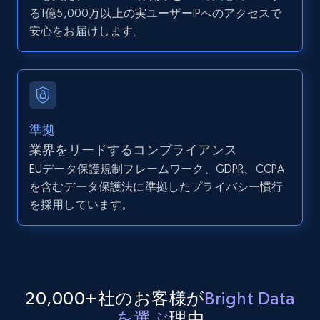
URL
る1億5,000万以上の実ユーザーIPへのアクセスで
URL, ID, User id, Use url, Title, Headline, Post
安心をお届けします。
text, Date posted, and more.
11.3K+
1.5K+
無料トライアル
準拠
業界をリードするコンプライアンス
LinkedIn posts - Discover posts by Profile
URL
EUデータ保護規制フレームワーク、GDPR、CCPA
を含むデータ保護法に準拠したプライバシー慣行
URL, ID, User id, Use url, Title, Headline, Post
を採用しています。
text, Date posted, and more.
11.3K+
1.5K+
無料トライアル
20,000+社のお客様が
Bright Data
LinkedIn posts - Discover new posts
を選ぶ
理由