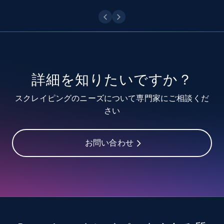
Youtube - Videos posts - Discover videos by
channel URL
URL, Title, Youtuber, Youtuber md5, Video url,
Video length, Likes, Views, and more.
詳細を知りたいですか？
8K+
713+
無料トライアル
スクレイピングのニーズについて専門家にご相談くだ
さい
Youtube - Videos posts - Search videos by
お問い合わせ
keyword and then apply relevant video
filters
URL, Title, Youtuber, Youtuber md5, Video url,
Video length, Likes, Views, and more.
8K+
713+
無料トライアル