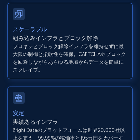
Zpid, City, State, HomeStatus, Address,
IsListingClaimedByCurrentSignedInUser,
IsCurrentSignedInAgentResponsible, Bedrooms,
and more.
スケーラブル
組み込みインフラとブロック解除
12K+
1.3K+
無料トライアル
プロキシとブロック解除インフラを維持せずに最
大限の制御と柔軟性を確保。CAPTCHAやブロック
を回避しながらあらゆる地域からデータを簡単に
LinkedIn posts
スクレイプ。
URL, ID, User id, Use url, Title, Headline, Post
text, Date posted, and more.
11.3K+
1.5K+
無料トライアル
安定
実績あるインフラ
Bright Dataのプラットフォームは世界20,000社以
LinkedIn posts - Discover user's articles by
上を支え、99.99%の稼働率と195カ国をカバーす