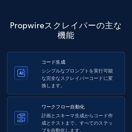
Amazon products - Collects products by
specific keywords
Title, Seller name, Brand, Description, Initial
Propwireスクレイパーの主な
price, Currency, Availability, Reviews count, and
機能
more.
35.2K+
5.7K+
無料トライアル
コード生成
シンプルなプロンプトを実行可能
な完全なスクレイパーコードに変
Amazon products - find products by using
換します。
upc numbers
Title, Seller name, Brand, Description, Initial
price, Currency, Availability, Reviews count, and
ワークフロー自動化
more.
計画とスキーマ生成からコード作
成とテストまで、すべてのステッ
35.2K+
5.7K+
無料トライアル
プを自動化します。