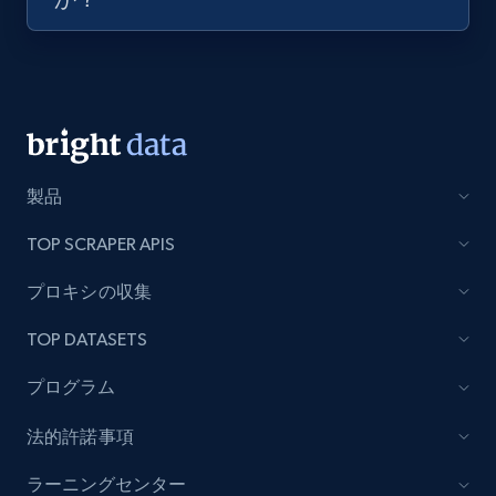
7.4K+
870+
無料トライアル
TikTok - Posts
URL, Post id, Description, Create time, Digg
count, Share count, Collect count, Comment
製品
count, and more.
TOP SCRAPER APIS
6.7K+
874+
無料トライアル
プロキシの収集
TOP DATASETS
TikTok - Posts - Input specific profile URL to
プログラム
get posts published by it
URL, Post id, Description, Create time, Digg
法的許諾事項
count, Share count, Collect count, Comment
ラーニングセンター
count, and more.