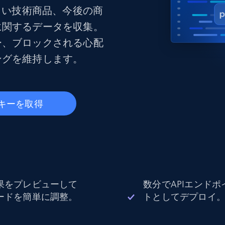
ングに
ソーシャルメディア
不動産
、新しい技術商品、今後の商
Data Firehose
ビデオ
Real-time web data, delivered as it’s
に関するデータを収集。
collected
から始まる
データセンタープロキシ
ー、ブロックされる心配
$0.9/IP
B
ングを維持します。
ISPプロキシ
ロー
70万以上の完全準拠の静的住宅用プロキシ
i キーを取得
で信頼
果をプレビューして
数分でAPIエンドポ
ードを簡単に調整。
トとしてデプロイ