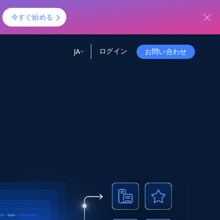
！
今すぐ始める
ログイン
JA
お問い合わせ
ータ
ータと洞察
ソース
会社情報
Startup Program
Retail Intelligence
から始まる
NEW
リテールインサイト
$2000/mo
リアルタイムのECインサイトとAI搭載レコ
メンデーションを提供
パートナープログラム
Demo Agents
Managed Data
から始まる
マネージドデータサービス
$1500/mo
Acquisition
トラストセンター
カスタマイズされたエンタープライズグレ
Integrations
ードのデータ収集
SDK Bright
Deep Lookup
BETA
ウェブデータで複雑検索
Bright Initiative