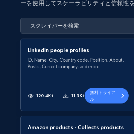
ーを使用してスケーラビリティと信頼性
LinkedIn people profiles
ID, Name, City, Country code, Position, About,
Posts, Current company, and more.
無料トライア
120.4K+
11.3K+
ル
Amazon products - Collects products