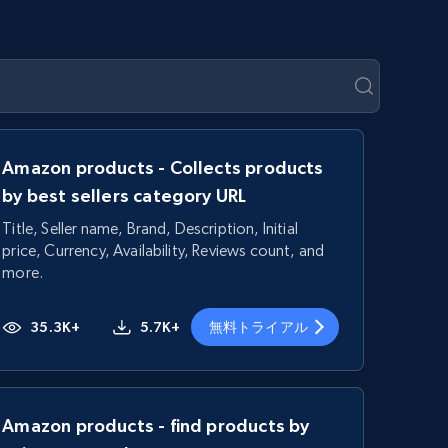
Amazon products - Collects products
by best sellers category URL
Title, Seller name, Brand, Description, Initial
price, Currency, Availability, Reviews count, and
more.
35.3K+
5.7K+
無料トライアル
Amazon products - find products by