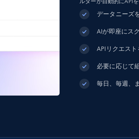
ルダーが自動的にAPI
データニーズ
AIが即座にス
APIリクエス
必要に応じて組
毎日、毎週、