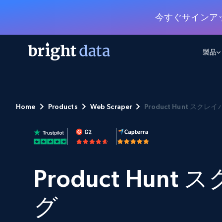
今すぐサインア
製品
ウェブアクセスAPI
マルチモーダルトレーニング
WEBアクセスAPI
ツール
Home
Products
Web Scraper
Product Hunt スクレ
Web Unlocker API
動画と音声データ
Web Unlocker API
から始まる
$1/1k req
1つのAPIでブロックとCAPTCHAを解
より多くのデータで、より少ない障
FREE TIER
ーニング
統合
Discover API
FREE
から始まる
クロールAPI
ビデオフィード – VLA対応済み
$1/1k req
Always live web discovery for agents
ブラウザ拡張機能
ヒューマノイドロボットのポリシー
めの継続的かつターゲットを絞った
SERP API
SERP API
から始まる
Product Hun
画を取得
ネットワークステータス
$1/1k req
オンデマンドですばやく容易に検索
FREE TIER
ンをスクレイピング
データパッケージ
グーグル
ビング
ダックダックゴ
から始まる
Scraping Browser
あらゆる業界向けのLLM対応データセ
グ
$5/GB
ヤンデックス
入手
Scraping Browser