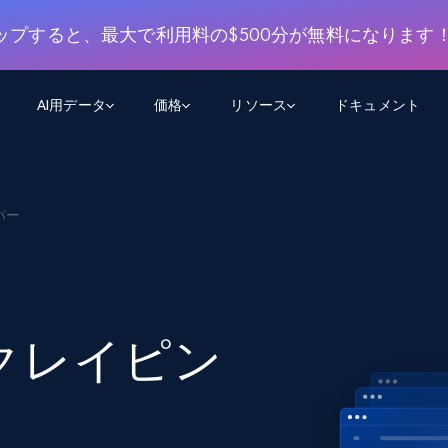
ップすると、最大で利用料の$500分が無料になります
AI用データ
価格
リソース
ドキュメント
AGENTIC WEB EXECUTION
データフィード
データ
デ
デ
リ
学習ハブ
イパー
検索と抽出
スクレーパー
スクレイパーAPI
から始まる
$1
$0.75/1k rec
決
壁でトレ
AIアプリがWebを検索・クロールできるよう
600以上のウェブサイトからリアルタイム
FREE TIER
にする
データを取得
ブログ
Scraper Studio
リンクトイン
eコマース
から始まる
エージェントブラウザ
$1/1k req
ソーシャルメディア
チャットGPT
ケーススタディ
FREE TIER
学習のた
エージェントがウェブサイトを閲覧し、行動
AIスクレイパースタジオ
ウェブ動
できるようにする
から始まる
t スクレイピン
どのサイトもデータパイプラインに変換
データセットマーケットプレイス
オンラインセミナー
エンジ
$250/100K rec
ブライトデータMCP
FREE
データセットマーケットプレイス
ウェブを解き放つオールインワンツールキッ
から始まる
プロキシロケーション
Data Firehose
ットを
ト
事前収集された600以上のドメインからの
$0.2/1k HTML
データ
リンクトイン
eコマース
マスタークラス