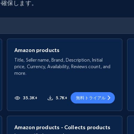
を確保します。
Amazon products
Title, Seller name, Brand, Description, Initial
price, Currency, Availability, Reviews count, and
more.
35.3K+
5.7K+
無料トライアル
Amazon products - Collects products