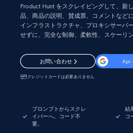
組み込みのブロック解除とホスティ
プロキシサービス
よるスクレイピングブラウザの設定
Product Hunt をスクレイピングして
品、商品の説明、賛成票、コメントなど
住宅用プロキシ
から始まる
インフラストラクチャ、プロキシサーバ
$5
$2.5/G
50% OFF
せずに、完全な制御、柔軟性、スケーリ
プロキシサービス
から始まる
ISPプロキシ
$1.3/IP
住宅用プロキシ
50% OFF
400M+ 実際のピアデバイスからのグ
お問い合わせ
Ap
バルIP
データセンタープロキシ
クレジットカードは必要ありません
効率的なデータ抽出を実現する高速
性の高いプロキシ
プロンプトからスクレ
結
イパーへ。コード不
コ
要。