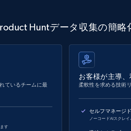
Product Huntデータ収集の簡略
お客様が主導、
れているチームに最
柔軟性を求める技術
セルフマネージ
ノーコードAIスクレ
します