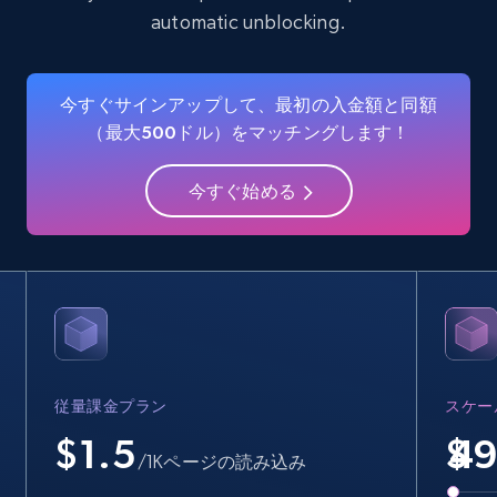
automatic unblocking.
Crunchbase companies information
Name, URL, ID, Cb rank, Region, About,
今すぐサインアップして、最初の入金額と同額
Industries, Operating status, and more.
（最大500ドル）をマッチングします！
15.6K+
1.6K+
無料トライアル
今すぐ始める
Crunchbase companies information -
Searching data by keyword
Name, URL, ID, Cb rank, Region, About,
Industries, Operating status, and more.
従量課金プラン
スケー
15.6K+
1.6K+
無料トライアル
$1.5
$
/1Kページの読み込み