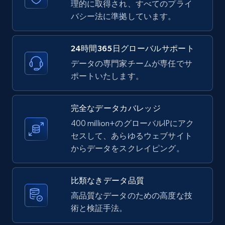
text, Date posted, and more.
理的に取得され、すべてのプライ
バシー法に準拠しています。
11.3K+
1.5K+
無料トライアル
24時間365日グローバルサポート
データの専門家チームが専任でサ
ポートいたします。
LinkedIn posts - Discover new posts
company URL
URL, ID, User id, Use url, Title, Headline, Post
完全なデータカバレッジ
text, Date posted, and more.
400 million+のグローバルIPにアク
セスして、あらゆるウェブサイト
11.3K+
1.5K+
無料トライアル
からデータをスクレイピング。
比類なきデータ品質
X (formerly Twitter) - Posts
高品質なデータのための高度な技
術と検証手法。
ID, User posted, Name, Description, Date
posted, Photos, URL, Quoted post, and more.