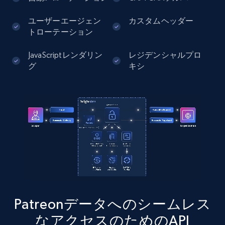
comments, Date posted, Likes, Photos, and
more.
ユーザーエージェン
カスタムヘッダー
トローテーション
13.2K+
1.6K+
無料トライアル
JavaScriptレンダリン
レジデンシャルプロ
グ
キシ
Instagram - Posts - Collects posts from a
specific URLs by using profile URL
URL, User posted, Description, Hashtags, Num
comments, Date posted, Likes, Photos, and
more.
13.2K+
1.6K+
無料トライアル
Patreonデータへのシームレス
なアクセスのためのAPI
Zillow properties listing information