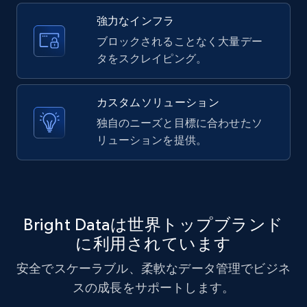
強力なインフラ
10.4K+
1.2K+
無料トライアル
ブロックされることなく大量デー
タをスクレイピング。
X (formerly Twitter) - Posts - Collecting
カスタムソリューション
Twitter posts URLs
独自のニーズと目標に合わせたソ
ID, User posted, Name, Description, Date
リューションを提供。
posted, Photos, URL, Quoted post, and more.
10.4K+
1.2K+
無料トライアル
Bright Dataは世界トップブランド
に利用されています
X (formerly Twitter) - Posts - Getting x
安全でスケーラブル、柔軟なデータ管理でビジネ
posts by array of profiles
スの成長をサポートします。
ID, User posted, Name, Description, Date