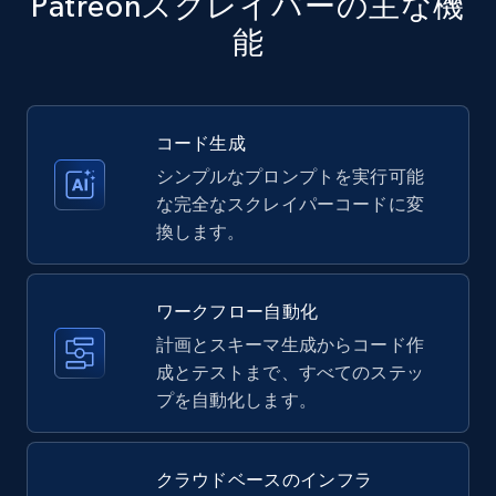
Patreonスクレイパーの主な機
price, Currency, Availability, Reviews count, and
more.
能
35.3K+
5.7K+
無料トライアル
コード生成
シンプルなプロンプトを実行可能
Amazon products - Collects products by
な完全なスクレイパーコードに変
specific keywords
換します。
Title, Seller name, Brand, Description, Initial
price, Currency, Availability, Reviews count, and
more.
ワークフロー自動化
計画とスキーマ生成からコード作
35.3K+
成とテストまで、すべてのステッ
5.7K+
無料トライアル
プを自動化します。
Amazon products - find products by using
クラウドベースのインフラ