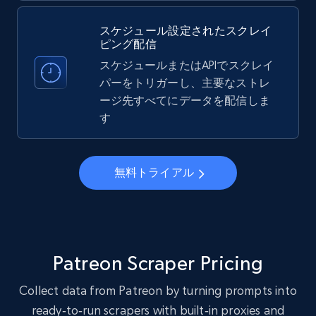
Instagram - Profiles
スケジュール設定されたスクレイ
Account, Fbid, ID, Followers, Posts count, Is
ピング配信
business account, Is professional account, Is
verified, and more.
スケジュールまたはAPIでスクレイ
パーをトリガーし、主要なストレ
ージ先すべてにデータを配信しま
22.4K+
3.5K+
無料トライアル
す
Instagram - Profiles - Collect profile
無料トライアル
information by user name
Account, Fbid, ID, Followers, Posts count, Is
business account, Is professional account, Is
verified, and more.
Patreon Scraper Pricing
22.4K+
3.5K+
無料トライアル
Collect data from Patreon by turning prompts into
ready‑to‑run scrapers with built‑in proxies and