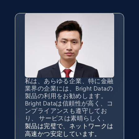
posted, Photos, URL, Quoted post, and more.
10.4K+
1.2K+
無料トライアル
TikTok - Profiles
Account id, Nickname, Biography, Awg
engagement rate, Comment engagement rate,
Like engagement rate, Bio link, Predicted lang,
and more.
私は、あらゆる企業、特に金融
インターネットから公開ウェブ
データの
質
と量を
最大限に確
業界の企業には、Bright Dataの
データを収集する機能なしで
保することが最も重要であり、
8.3K+
963+
無料トライアル
製品の利用をお勧めします。
は、ブランドがすべての媒体に
そこでBright Dataとtgndataの
Bright Dataは信頼性が高く、コ
向けて紹介されたこと、またそ
組み合わせが威力を発揮しま
インターネットから公開ウェブ
私の経験から言えば、Bright
Bright Dataとの提携には大変満
信頼性に
非常に感銘を受けてお
ンプライアンスも遵守してお
の展開先を知りえることはでき
す。
データを収集する機能なしで
Dataのサービスは極めて貴重な
足しております。全てが順調
り、Bright Dataには全体的に大
り、 サービスは素晴らしく、
ず、また、Bright Dataのサポー
は、ブランドがすべての媒体に
ものでした。Bright Dataのおか
変満足しています。アカウント
で、ネットワークは非常に
安定
TikTok - Profiles - Discover by search URL
トなしでは急成長を遂げること
製品は完璧で、ネットワークは
向けて紹介されたこと、またそ
げで、当社のニーズを満たすの
マネージャーとは定期的な連絡
しており、
カスタマーサービス
George Koutsoudopoulos
はできなかったでしょう。
and country
高速かつ安定しています。
の展開先を知りえることはでき
に十分な公開ウェブデータを収
ルートがあり、非常に協力的で
にも満足しています。
サポート
CEO at tgndata