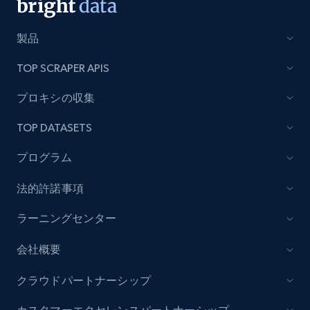
Amazon Reviews
製品
URL, Product name, Product rating, Product
TOP SCRAPER APIS
rating object, Product rating max, Rating,
Author name, Asin, and more.
プロキシの収集
7.4K+
872+
無料トライアル
TOP DATASETS
プログラム
法的許諾事項
TikTok - Posts
URL, Post id, Description, Create time, Digg
ラーニングセンター
count, Share count, Collect count, Comment
count, and more.
会社概要
6.7K+
906+
無料トライアル
クラウドパートナーシップ