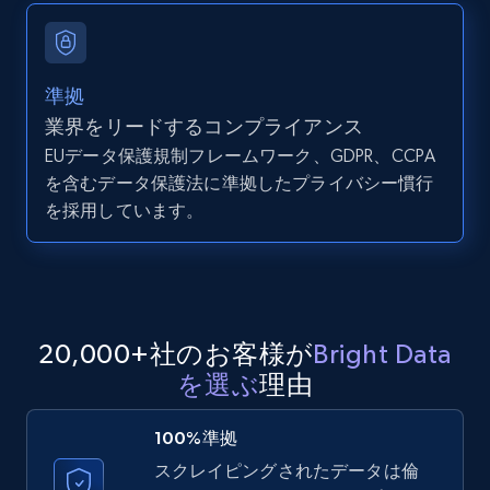
11.3K+
1.5K+
無料トライアル
準拠
業界をリードするコンプライアンス
EUデータ保護規制フレームワーク、GDPR、CCPA
LinkedIn posts - Discover user's articles by
を含むデータ保護法に準拠したプライバシー慣行
URL
を採用しています。
URL, ID, User id, Use url, Title, Headline, Post
text, Date posted, and more.
11.3K+
1.5K+
無料トライアル
20,000+社のお客様が
Bright Data
を選ぶ
理由
LinkedIn posts - Discover posts by Profile
URL
100%準拠
URL, ID, User id, Use url, Title, Headline, Post
スクレイピングされたデータは倫