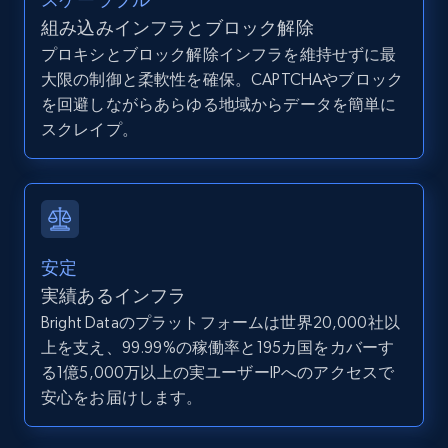
組み込みインフラとブロック解除
プロキシとブロック解除インフラを維持せずに最
大限の制御と柔軟性を確保。CAPTCHAやブロック
Zillow properties listing information -
を回避しながらあらゆる地域からデータを簡単に
Search by parameters on zillow and use the
スクレイプ。
direct link as input
Zpid, City, State, HomeStatus, Address,
IsListingClaimedByCurrentSignedInUser,
IsCurrentSignedInAgentResponsible, Bedrooms,
and more.
安定
12K+
1.3K+
無料トライアル
実績あるインフラ
Bright Dataのプラットフォームは世界20,000社以
上を支え、99.99%の稼働率と195カ国をカバーす
る1億5,000万以上の実ユーザーIPへのアクセスで
LinkedIn posts
安心をお届けします。
URL, ID, User id, Use url, Title, Headline, Post
text, Date posted, and more.