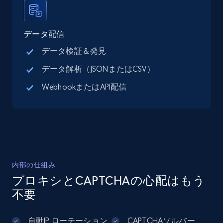
13.3K+
1.7K+
無料トライアル
データ配信
データ検証＆発見
データ解析（JSONまたはCSV）
Google Maps full information - Discover
WebhookまたはAPI配信
new records by Customer ID
Place id, URL, Country, Name, Category,
Address, Description, Business details, and
more.
13.3K+
1.7K+
無料トライアル
内部の仕組み
プロキシとCAPTCHAの心配はもう
不要
Instagram - Posts
URL, User posted, Description, Hashtags, Num
自動IP ローテーション
CAPTCHAソルバー