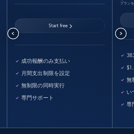
プラン
Linkedin job listings information
URL, Job posting id, Job title, Company name,
Start free
Company id, Job location, Job summary, Job
seniority level, and more.
15.3K+
2.2K+
無料トライアル
3
成功報酬のみ支払い
$
月間支出制限を設定
Linkedin job listings information - Discover
無
無制限の同時実行
new jobs by keyword
い
URL, Job posting id, Job title, Company name,
専門サポート
Company id, Job location, Job summary, Job
専
seniority level, and more.
15.3K+
2.2K+
無料トライアル