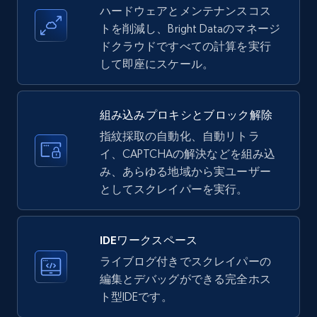
upc numbers
ハードウェアとメンテナンスコス
Title, Seller name, Brand, Description, Initial
トを削減し、Bright Dataのマネージ
price, Currency, Availability, Reviews count, and
ドクラウドですべての計算を実行
more.
して即座にスケール。
35.3K+
5.7K+
無料トライアル
組み込みプロキシとブロック解除
指紋採取の自動化、自動リトラ
イ、CAPTCHAの解決などを組み込
LinkedIn company information
み、あらゆる地域から実ユーザー
ID, Name, Country code, Locations, Followers,
としてスクレイパーを実行。
Employees in linkedin, About, Specialties, and
more.
IDEワークスペース
33.6K+
3.5K+
無料トライアル
ライブログ付きでスクレイパーの
編集とデバッグができる完全ホス
ト型IDEです。