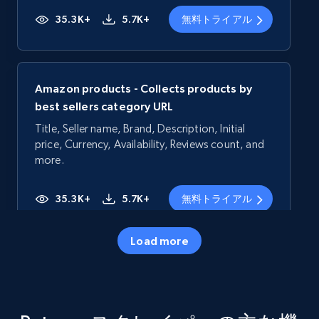
35.3K+
5.7K+
無料トライアル
Amazon products - Collects products by
best sellers category URL
Title, Seller name, Brand, Description, Initial
price, Currency, Availability, Reviews count, and
more.
35.3K+
5.7K+
無料トライアル
Load more
Amazon products - Collects products by
specific category URL
Title, Seller name, Brand, Description, Initial