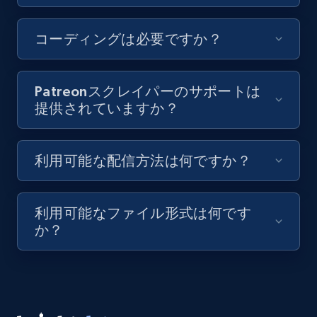
Youtube - Videos posts - Discovery records
コーディングは必要ですか？
by Explore page URL
URL, Title, Youtuber, Youtuber md5, Video url,
Video length, Likes, Views, and more.
Patreonスクレイパーのサポートは
提供されていますか？
8.1K+
716+
無料トライアル
利用可能な配信方法は何ですか？
Youtube - Videos posts - Discovery videos
by podcast url
利用可能なファイル形式は何です
URL, Title, Youtuber, Youtuber md5, Video url,
か？
Video length, Likes, Views, and more.
8.1K+
716+
無料トライアル