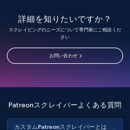
youtube videos by keyword
URL, Title, Youtuber, Youtuber md5, Video url,
詳細を知りたいですか？
Video length, Likes, Views, and more.
スクレイピングのニーズについて専門家にご相談くだ
8.1K+
716+
無料トライアル
さい
お問い合わせ
Youtube - Videos posts - Discover videos by
channel URL
URL, Title, Youtuber, Youtuber md5, Video url,
Video length, Likes, Views, and more.
8.1K+
716+
無料トライアル
Patreonスクレイパーよくある質問
カスタムPatreonスクレイパーとは
Youtube - Videos posts - Search videos by