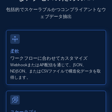
Zpid, City, State, HomeStatus, Address,
包括的でスケーラブルかつコンプライアントなウ
IsListingClaimedByCurrentSignedInUser,
IsCurrentSignedInAgentResponsible, Bedrooms,
ェブデータ抽出
and more.
12K+
1.3K+
無料トライアル
柔軟
ワークフローに合わせてカスタマイズ
Zillow properties listing information -
WebhookまたはAPI配信を通じて、JSON、
Discover by custom filters - location, home
NDJSON、またはCSVファイルで構造化データを取
type and status
得します。
Zpid, City, State, HomeStatus, Address,
IsListingClaimedByCurrentSignedInUser,
IsCurrentSignedInAgentResponsible, Bedrooms,
and more.
12K+
1.3K+
無料トライアル
スケーラブル