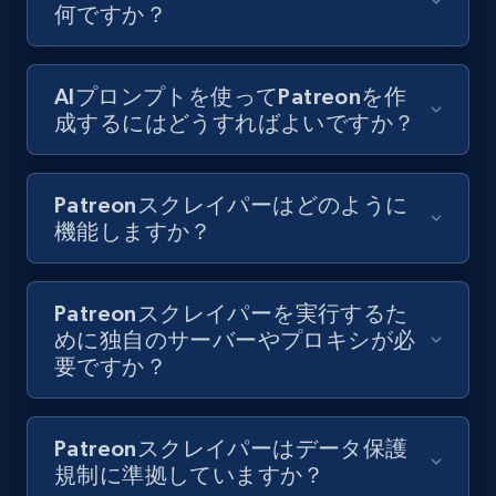
何ですか？
keyword and then apply relevant video
filters
URL, Title, Youtuber, Youtuber md5, Video url,
AIプロンプトを使ってPatreonを作
Video length, Likes, Views, and more.
成するにはどうすればよいですか？
8.1K+
716+
無料トライアル
Patreonスクレイパーはどのように
機能しますか？
Youtube - Videos posts - Collect YouTube
posts by hashtags
Patreonスクレイパーを実行するた
めに独自のサーバーやプロキシが必
URL, Title, Youtuber, Youtuber md5, Video url,
要ですか？
Video length, Likes, Views, and more.
8.1K+
716+
無料トライアル
Patreonスクレイパーはデータ保護
規制に準拠していますか？