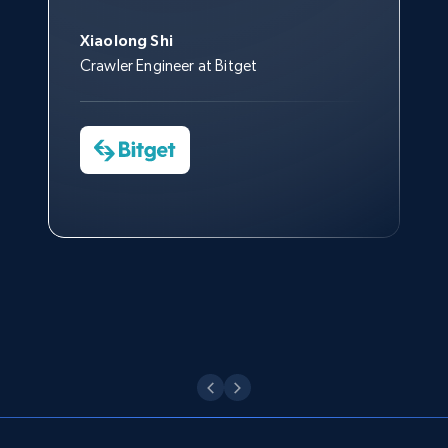
ず、また、Bright Dataのサポー
Account id, Nickname, Biography, Awg
集することができ、また同社の
す。
スタッフは当社にとって最高で
トなしでは急成長を遂げること
engagement rate, Comment engagement rate,
サポートおよび開発スタッフの
Sarah Melville
す。
Xiaolong Shi
はできなかったでしょう。
Like engagement rate, Bio link, Predicted lang,
おかげで、多くのプロセスを最
Media Director at YouGov Sport
Crawler Engineer at Bitget
Yorgos Panzaris
and more.
適化することができました。
CTO at Convert Group
Cheddi Rai
Sarah Melville
CEO at AdRetreaver
8.3K+
963+
無料トライアル
今すぐ観る
Data Science Specialist
Charmagne Cruz
Head of Reporting & Analytics, Business
Technologies and Pricing at Shopee
Philippines Inc.
Youtube - Videos posts
URL, Title, Youtuber, Youtuber md5, Video url,
Video length, Likes, Views, and more.
今すぐ観る
8.1K+
716+
無料トライアル
Youtube - Videos posts - Search new