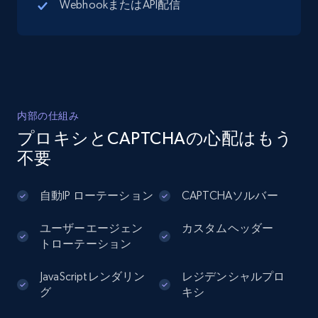
WebhookまたはAPI配信
Google Maps full information - Discover
new records by Customer ID
Place id, URL, Country, Name, Category,
Address, Description, Business details, and
more.
内部の仕組み
13.3K+
1.7K+
無料トライアル
プロキシとCAPTCHAの心配はもう
不要
Instagram - Posts
自動IP ローテーション
CAPTCHAソルバー
URL, User posted, Description, Hashtags, Num
ユーザーエージェン
カスタムヘッダー
comments, Date posted, Likes, Photos, and
トローテーション
more.
JavaScriptレンダリン
レジデンシャルプロ
13.2K+
1.6K+
無料トライアル
グ
キシ