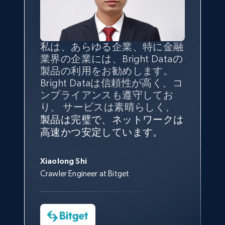
TikTok - Profiles
Account id, Nickname, Biography, Awg
engagement rate, Comment engagement rate,
私は、あらゆる企業、特に金融
インターネットから公開ウェブ
データの
質
と量を
最大限に確
Like engagement rate, Bio link, Predicted lang,
業界の企業には、Bright Dataの
データを収集する機能なしで
and more.
保することが最も重要であり、
製品の利用をお勧めします。
は、ブランドがすべての媒体に
そこでBright Dataとtgndataの
Bright Dataは信頼性が高く、コ
向けて紹介されたこと、またそ
組み合わせが威力を発揮しま
インターネットから公開ウェブ
私の経験から言えば、Bright
Bright Dataとの提携には大変満
8.3K+
963+
無料トライアル
信頼性に
非常に感銘を受けてお
ンプライアンスも遵守してお
の展開先を知りえることはでき
す。
データを収集する機能なしで
Dataのサービスは極めて貴重な
足しております。全てが順調
り、Bright Dataには全体的に大
り、 サービスは素晴らしく、
ず、また、Bright Dataのサポー
は、ブランドがすべての媒体に
ものでした。Bright Dataのおか
変満足しています。アカウント
で、ネットワークは非常に
安定
トなしでは急成長を遂げること
製品は完璧で、ネットワークは
向けて紹介されたこと、またそ
げで、当社のニーズを満たすの
マネージャーとは定期的な連絡
しており、
カスタマーサービス
George Koutsoudopoulos
はできなかったでしょう。
高速かつ安定しています。
の展開先を知りえることはでき
に十分な公開ウェブデータを収
TikTok - Profiles - Discover by search URL
ルートがあり、非常に協力的で
にも満足しています。
サポート
CEO at tgndata
ず、また、Bright Dataのサポー
集することができ、また同社の
す。
and country
スタッフは当社にとって最高で
トなしでは急成長を遂げること
サポートおよび開発スタッフの
Sarah Melville
す。
Xiaolong Shi
Account id, Nickname, Biography, Awg
はできなかったでしょう。
おかげで、多くのプロセスを最
Media Director at YouGov Sport
Crawler Engineer at Bitget
engagement rate, Comment engagement rate,
Yorgos Panzaris
適化することができました。
Like engagement rate, Bio link, Predicted lang,
CTO at Convert Group
Cheddi Rai
and more.
Sarah Melville
CEO at AdRetreaver
今すぐ観る
Data Science Specialist
Charmagne Cruz
8.3K+
963+
無料トライアル
Head of Reporting & Analytics, Business