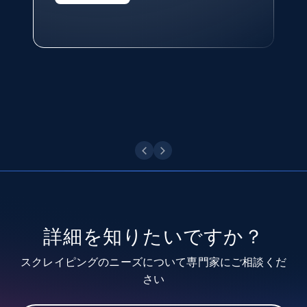
Technologies and Pricing at Shopee
Philippines Inc.
Youtube - Videos posts
今すぐ観る
URL, Title, Youtuber, Youtuber md5, Video url,
Video length, Likes, Views, and more.
8.1K+
716+
無料トライアル
Youtube - Videos posts - Search new
youtube videos by keyword
詳細を知りたいですか？
URL, Title, Youtuber, Youtuber md5, Video url,
Video length, Likes, Views, and more.
スクレイピングのニーズについて専門家にご相談くだ
さい
8.1K+
716+
無料トライアル