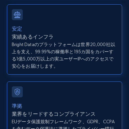
direct link as input
Zpid, City, State, HomeStatus, Address,
IsListingClaimedByCurrentSignedInUser,
IsCurrentSignedInAgentResponsible, Bedrooms,
安定
and more.
実績あるインフラ
Bright Dataのプラットフォームは世界20,000社以
12K+
1.3K+
無料トライアル
上を支え、99.99%の稼働率と195カ国をカバーす
る1億5,000万以上の実ユーザーIPへのアクセスで
安心をお届けします。
LinkedIn posts
URL, ID, User id, Use url, Title, Headline, Post
text, Date posted, and more.
11.3K+
1.5K+
無料トライアル
準拠
業界をリードするコンプライアンス
EUデータ保護規制フレームワーク、GDPR、CCPA
を含むデータ保護法に準拠したプライバシー慣行