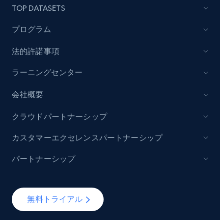
TOP DATASETS
7.4K+
872+
無料トライアル
プログラム
法的許諾事項
TikTok - Posts
ラーニングセンター
URL, Post id, Description, Create time, Digg
count, Share count, Collect count, Comment
会社概要
count, and more.
クラウドパートナーシップ
6.7K+
906+
無料トライアル
カスタマーエクセレンスパートナーシップ
パートナーシップ
TikTok - Posts - Input specific profile URL to
get posts published by it
無料トライアル
URL, Post id, Description, Create time, Digg
count, Share count, Collect count, Comment