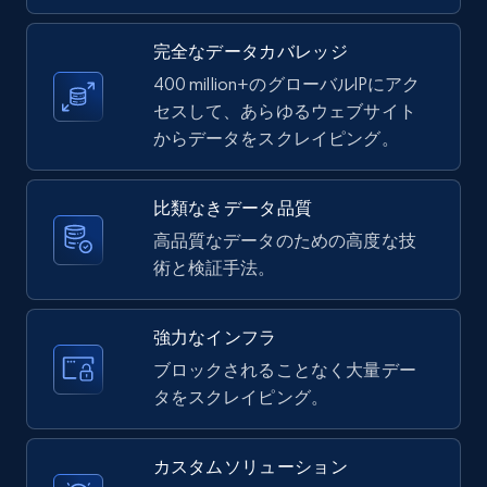
LinkedIn posts - Discover new posts
company URL
完全なデータカバレッジ
URL, ID, User id, Use url, Title, Headline, Post
400 million+のグローバルIPにアク
text, Date posted, and more.
セスして、あらゆるウェブサイト
からデータをスクレイピング。
11.3K+
1.5K+
無料トライアル
比類なきデータ品質
高品質なデータのための高度な技
術と検証手法。
X (formerly Twitter) - Posts
ID, User posted, Name, Description, Date
posted, Photos, URL, Quoted post, and more.
強力なインフラ
ブロックされることなく大量デー
10.4K+
1.2K+
無料トライアル
タをスクレイピング。
カスタムソリューション