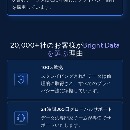
LinkedIn posts - Discover user's articles by
を採用しています。
URL
URL, ID, User id, Use url, Title, Headline, Post
text, Date posted, and more.
11.3K+
1.5K+
無料トライアル
20,000+社のお客様が
Bright Data
を選ぶ
理由
100%準拠
LinkedIn posts - Discover posts by Profile
スクレイピングされたデータは倫
URL
理的に取得され、すべてのプライ
URL, ID, User id, Use url, Title, Headline, Post
バシー法に準拠しています。
text, Date posted, and more.
11.3K+
1.5K+
無料トライアル
24時間365日グローバルサポート
データの専門家チームが専任でサ
ポートいたします。