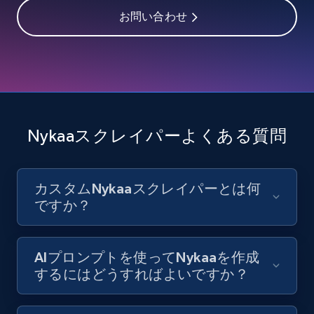
お問い合わせ
Youtube - Videos posts - Discover videos by
channel URL
URL, Title, Youtuber, Youtuber md5, Video url,
Video length, Likes, Views, and more.
Nykaaスクレイパーよくある質問
8.1K+
716+
無料トライアル
カスタムNykaaスクレイパーとは何
ですか？
Youtube - Videos posts - Search videos by
keyword and then apply relevant video
filters
AIプロンプトを使ってNykaaを作成
するにはどうすればよいですか？
URL, Title, Youtuber, Youtuber md5, Video url,
Video length, Likes, Views, and more.