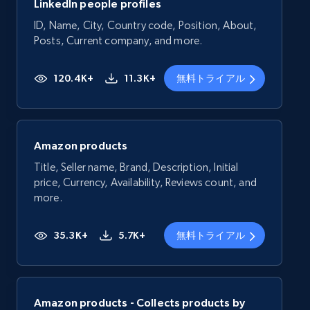
LinkedIn people profiles
ID, Name, City, Country code, Position, About,
Posts, Current company, and more.
120.4K+
11.3K+
無料トライアル
Amazon products
Title, Seller name, Brand, Description, Initial
price, Currency, Availability, Reviews count, and
more.
35.3K+
5.7K+
無料トライアル
Amazon products - Collects products by