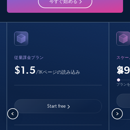
今すぐ始める
15.6K+
1.6K+
無料トライアル
Crunchbase companies information -
Searching data by keyword
Name, URL, ID, Cb rank, Region, About,
Industries, Operating status, and more.
従量課金プラン
スケー
$1.5
$
/1Kページの読み込み
15.6K+
1.6K+
無料トライアル
プラン
Linkedin job listings information
Start free
URL, Job posting id, Job title, Company name,
Company id, Job location, Job summary, Job
seniority level, and more.