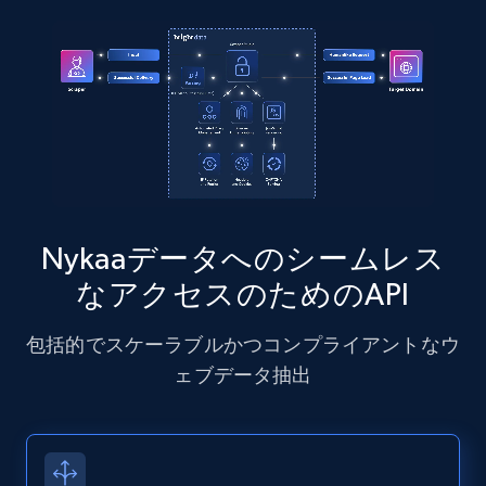
Instagram - Posts - Collects posts from a
specific URLs by using profile URL
URL, User posted, Description, Hashtags, Num
comments, Date posted, Likes, Photos, and
more.
13.2K+
1.6K+
無料トライアル
Nykaaデータへのシームレス
なアクセスのためのAPI
Zillow properties listing information
包括的でスケーラブルかつコンプライアントなウ
Zpid, City, State, HomeStatus, Address,
ェブデータ抽出
IsListingClaimedByCurrentSignedInUser,
IsCurrentSignedInAgentResponsible, Bedrooms,
and more.