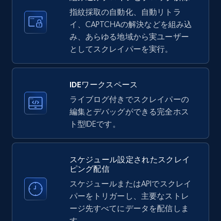
35.3K+
5.7K+
無料トライアル
指紋採取の自動化、自動リトラ
イ、CAPTCHAの解決などを組み込
み、あらゆる地域から実ユーザー
としてスクレイパーを実行。
LinkedIn company information
ID, Name, Country code, Locations, Followers,
Employees in linkedin, About, Specialties, and
IDEワークスペース
more.
ライブログ付きでスクレイパーの
編集とデバッグができる完全ホス
33.6K+
3.5K+
無料トライアル
ト型IDEです。
スケジュール設定されたスクレイ
Instagram - Profiles
ピング配信
Account, Fbid, ID, Followers, Posts count, Is
スケジュールまたはAPIでスクレイ
business account, Is professional account, Is
パーをトリガーし、主要なストレ
verified, and more.
ージ先すべてにデータを配信しま
す