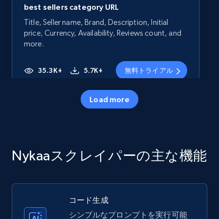
best sellers category URL
Title, Seller name, Brand, Description, Initial
price, Currency, Availability, Reviews count, and
more.
35.3K+
5.7K+
無料トライアル
Load more
Amazon products - Collects products by
specific category URL
Title, Seller name, Brand, Description, Initial
Nykaaスクレイパーの主な機能
price, Currency, Availability, Reviews count, and
more.
35.3K+
5.7K+
無料トライアル
コード生成
シンプルなプロンプトを実行可能