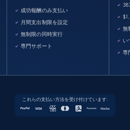
3
15.3K+
2.2K+
無料トライアル
成功報酬のみ支払い
$
月間支出制限を設定
無
無制限の同時実行
Linkedin job listings information - Discover
い
new jobs by keyword
専門サポート
専
URL, Job posting id, Job title, Company name,
Company id, Job location, Job summary, Job
seniority level, and more.
15.3K+
2.2K+
無料トライアル
これらの支払い方法を受け付けています:
Linkedin job listings information - Discover
jobs by company URL
URL, Job posting id, Job title, Company name,