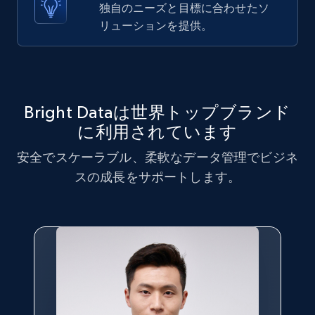
X (formerly Twitter) - Posts - Collecting
独自のニーズと目標に合わせたソ
Twitter posts URLs
リューションを提供。
ID, User posted, Name, Description, Date
posted, Photos, URL, Quoted post, and more.
10.4K+
1.2K+
無料トライアル
Bright Dataは世界トップブランド
に利用されています
安全でスケーラブル、柔軟なデータ管理でビジネ
X (formerly Twitter) - Posts - Getting x
スの成長をサポートします。
posts by array of profiles
ID, User posted, Name, Description, Date
posted, Photos, URL, Quoted post, and more.
10.4K+
1.2K+
無料トライアル