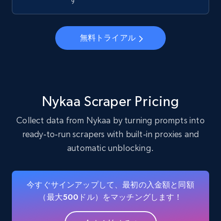
22.4K+
3.5K+
無料トライアル
無料トライアル
Instagram - Profiles - Collect profile
information by user name
Account, Fbid, ID, Followers, Posts count, Is
business account, Is professional account, Is
Nykaa Scraper Pricing
verified, and more.
Collect data from Nykaa by turning prompts into
22.4K+
3.5K+
無料トライアル
ready‑to‑run scrapers with built‑in proxies and
automatic unblocking.
Crunchbase companies information
今すぐサインアップして、最初の入金額と同額
Name, URL, ID, Cb rank, Region, About,
（最大500ドル）をマッチングします！
Industries, Operating status, and more.