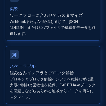
12K+
1.3K+
無料トライアル
柔軟
ワークフローに合わせてカスタマイズ
WebhookまたはAPI配信を通じて、JSON、
Zillow properties listing information -
NDJSON、またはCSVファイルで構造化データを取
Discover by custom filters - location, home
得します。
type and status
Zpid, City, State, HomeStatus, Address,
IsListingClaimedByCurrentSignedInUser,
IsCurrentSignedInAgentResponsible, Bedrooms,
and more.
スケーラブル
12K+
1.3K+
無料トライアル
組み込みインフラとブロック解除
プロキシとブロック解除インフラを維持せずに最
大限の制御と柔軟性を確保。CAPTCHAやブロック
を回避しながらあらゆる地域からデータを簡単に
Zillow properties listing information -
スクレイプ。
Search by parameters on zillow and use the