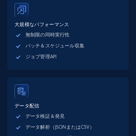
Place id, URL, Country, Name, Category,
Address, Description, Business details, and
more.
大規模なパフォーマンス
無制限の同時実行性
13.3K+
1.7K+
無料トライアル
バッチ＆スケジュール収集
ジョブ管理API
Google Maps full information - Collect
Google Maps Businesses data by place id
Place id, URL, Country, Name, Category,
Address, Description, Business details, and
more.
データ配信
13.3K+
1.7K+
無料トライアル
データ検証＆発見
データ解析（JSONまたはCSV）