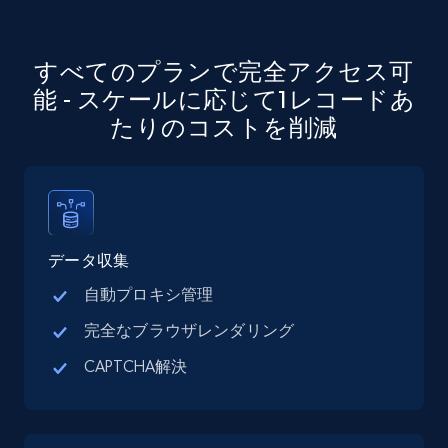
Company id, Job location, Job summary, Job
seniority level, and more.
すべてのプランで完全アクセス可
15.3K+
2.2K+
無料トライアル
能 - スケールに応じて1レコードあ
たりのコストを削減
Google Maps full information
Place id, URL, Country, Name, Category,
Address, Description, Business details, and
more.
データ収集
自動プロキシ管理
13.3K+
1.7K+
無料トライアル
完全なブラウザレンダリング
CAPTCHA解決
Google Maps full information - discover
records by location search