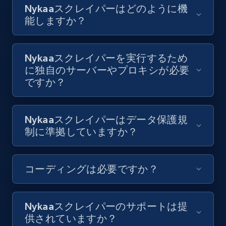
Nykaaスクレイパーはどのように機
8.1K+
716+
無料トライアル
能しますか？
Nykaaスクレイパーを実行するため
Youtube - Videos posts - Collect YouTube
に独自のサーバーやプロキシが必要
posts by hashtags
ですか？
URL, Title, Youtuber, Youtuber md5, Video url,
Video length, Likes, Views, and more.
Nykaaスクレイパーはデータ保護規
8.1K+
716+
無料トライアル
制に準拠していますか？
コーディングは必要ですか？
Youtube - Videos posts - Discovery records
by Explore page URL
URL, Title, Youtuber, Youtuber md5, Video url,
Nykaaスクレイパーのサポートは提
Video length, Likes, Views, and more.
供されていますか？