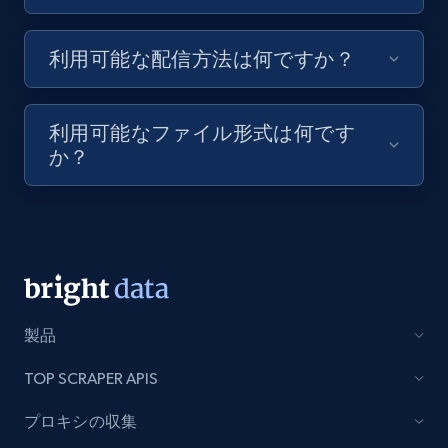
8.1K+
716+
無料トライアル
利用可能な配信方法は何ですか？
Youtube - Videos posts - Discovery videos
利用可能なファイル形式は何です
by podcast url
か？
URL, Title, Youtuber, Youtuber md5, Video url,
Video length, Likes, Views, and more.
8.1K+
716+
無料トライアル
製品
Amazon Reviews
TOP SCRAPER APIS
URL, Product name, Product rating, Product
rating object, Product rating max, Rating,
プロキシの収集
Author name, Asin, and more.