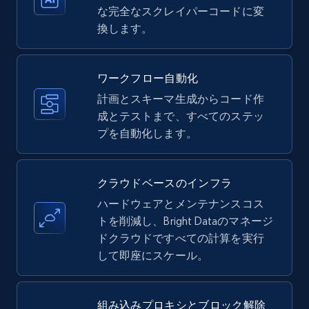
な完全なスクレイパーコードに変
換します。
Amazon products - Collects products by
specific keywords
Title, Seller name, Brand, Description, Initial
ワークフロー自動化
price, Currency, Availability, Reviews count, and
計画とスキーマ生成からコード作
more.
成とテストまで、すべてのステッ
プを自動化します。
35.3K+
5.7K+
無料トライアル
クラウドベースのインフラ
ハードウェアとメンテナンスコス
Amazon products - find products by using
トを削減し、Bright Dataのマネージ
upc numbers
ドクラウドですべての計算を実行
Title, Seller name, Brand, Description, Initial
して即座にスケール。
price, Currency, Availability, Reviews count, and
more.
組み込みプロキシとブロック解除