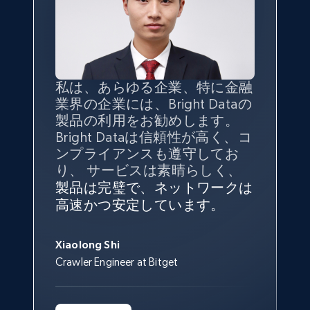
TikTok - Profiles
Account id, Nickname, Biography, Awg
engagement rate, Comment engagement rate,
Like engagement rate, Bio link, Predicted lang,
and more.
私は、あらゆる企業、特に金融
インターネットから公開ウェブ
データの
質
と量を
最大限に確
業界の企業には、Bright Dataの
データを収集する機能なしで
保することが最も重要であり、
8.3K+
963+
無料トライアル
製品の利用をお勧めします。
は、ブランドがすべての媒体に
そこでBright Dataとtgndataの
Bright Dataは信頼性が高く、コ
向けて紹介されたこと、またそ
組み合わせが威力を発揮しま
インターネットから公開ウェブ
私の経験から言えば、Bright
Bright Dataとの提携には大変満
信頼性に
非常に感銘を受けてお
ンプライアンスも遵守してお
の展開先を知りえることはでき
す。
データを収集する機能なしで
Dataのサービスは極めて貴重な
足しております。全てが順調
り、Bright Dataには全体的に大
り、 サービスは素晴らしく、
ず、また、Bright Dataのサポー
は、ブランドがすべての媒体に
ものでした。Bright Dataのおか
変満足しています。アカウント
で、ネットワークは非常に
安定
TikTok - Profiles - Discover by search URL
トなしでは急成長を遂げること
製品は完璧で、ネットワークは
向けて紹介されたこと、またそ
げで、当社のニーズを満たすの
マネージャーとは定期的な連絡
しており、
カスタマーサービス
George Koutsoudopoulos
はできなかったでしょう。
and country
高速かつ安定しています。
の展開先を知りえることはでき
に十分な公開ウェブデータを収
ルートがあり、非常に協力的で
にも満足しています。
サポート
CEO at tgndata
ず、また、Bright Dataのサポー
Account id, Nickname, Biography, Awg
集することができ、また同社の
す。
スタッフは当社にとって最高で
トなしでは急成長を遂げること
engagement rate, Comment engagement rate,
サポートおよび開発スタッフの
Sarah Melville
す。
Xiaolong Shi
はできなかったでしょう。
Like engagement rate, Bio link, Predicted lang,
おかげで、多くのプロセスを最
Media Director at YouGov Sport
Crawler Engineer at Bitget
Yorgos Panzaris
and more.
適化することができました。
CTO at Convert Group
Cheddi Rai
Sarah Melville
CEO at AdRetreaver
8.3K+
963+
無料トライアル