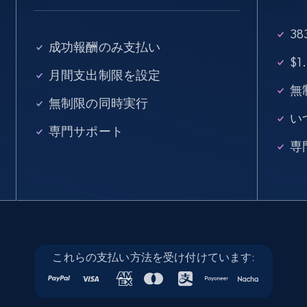
15.3K+
2.2K+
無料トライアル
3
成功報酬のみ支払い
$
月間支出制限を設定
Linkedin job listings information - Discover
無
無制限の同時実行
new jobs by keyword
い
URL, Job posting id, Job title, Company name,
専門サポート
Company id, Job location, Job summary, Job
専
seniority level, and more.
15.3K+
2.2K+
無料トライアル
これらの支払い方法を受け付けています:
Linkedin job listings information - Discover
jobs by company URL
URL, Job posting id, Job title, Company name,