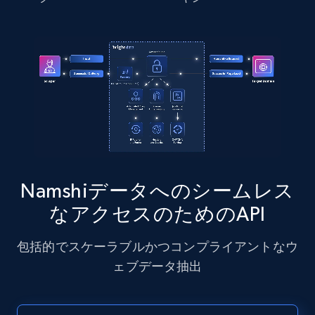
Instagram - Posts - Collects posts from a
specific URLs by using profile URL
URL, User posted, Description, Hashtags, Num
comments, Date posted, Likes, Photos, and
more.
13.2K+
1.6K+
無料トライアル
Namshiデータへのシームレス
なアクセスのためのAPI
Zillow properties listing information
Zpid, City, State, HomeStatus, Address,
包括的でスケーラブルかつコンプライアントなウ
IsListingClaimedByCurrentSignedInUser,
IsCurrentSignedInAgentResponsible, Bedrooms,
ェブデータ抽出
and more.