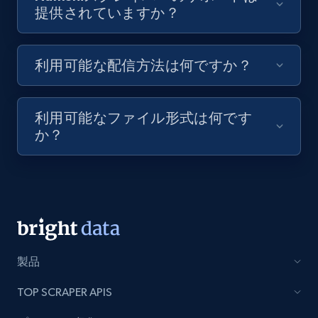
提供されていますか？
8.1K+
713+
無料トライアル
利用可能な配信方法は何ですか？
Youtube - Videos posts - Discovery videos
by podcast url
利用可能なファイル形式は何です
URL, Title, Youtuber, Youtuber md5, Video url,
か？
Video length, Likes, Views, and more.
8.1K+
713+
無料トライアル
Amazon Reviews
製品
URL, Product name, Product rating, Product
TOP SCRAPER APIS
rating object, Product rating max, Rating,
Author name, Asin, and more.