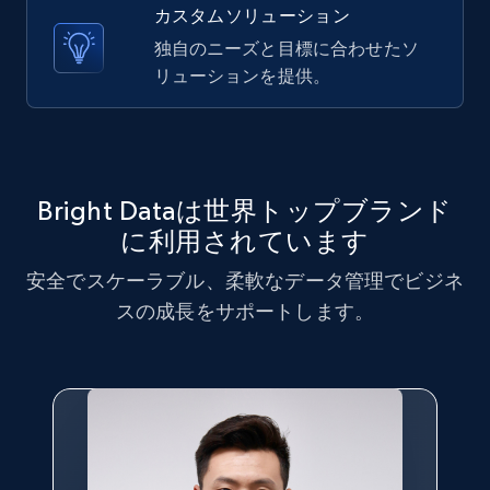
X (formerly Twitter) - Posts - Collecting
カスタムソリューション
Twitter posts URLs
独自のニーズと目標に合わせたソ
ID, User posted, Name, Description, Date
リューションを提供。
posted, Photos, URL, Quoted post, and more.
10.3K+
1.2K+
無料トライアル
Bright Dataは世界トップブランド
に利用されています
X (formerly Twitter) - Posts - Getting x
安全でスケーラブル、柔軟なデータ管理でビジネ
posts by array of profiles
スの成長をサポートします。
ID, User posted, Name, Description, Date
posted, Photos, URL, Quoted post, and more.
10.3K+
1.2K+
無料トライアル