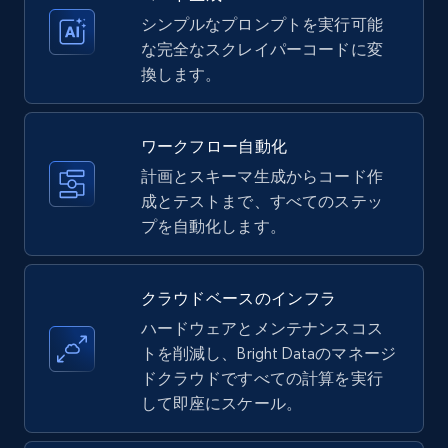
シンプルなプロンプトを実行可能
Amazon products - Collects products by
な完全なスクレイパーコードに変
specific keywords
換します。
Title, Seller name, Brand, Description, Initial
price, Currency, Availability, Reviews count, and
more.
ワークフロー自動化
計画とスキーマ生成からコード作
35.2K+
成とテストまで、すべてのステッ
5.7K+
無料トライアル
プを自動化します。
Amazon products - find products by using
クラウドベースのインフラ
upc numbers
ハードウェアとメンテナンスコス
Title, Seller name, Brand, Description, Initial
トを削減し、Bright Dataのマネージ
price, Currency, Availability, Reviews count, and
ドクラウドですべての計算を実行
more.
して即座にスケール。