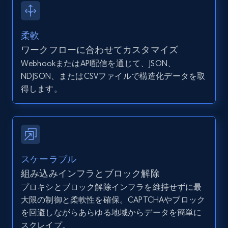
12K+
1.3K+
無料トライアル
柔軟
ワークフローに合わせてカスタマイズ
Zillow properties listing information -
WebhookまたはAPI配信を通じて、JSON、
Discover by custom filters - location, home
NDJSON、またはCSVファイルで構造化データを取
type and status
得します。
Zpid, City, State, HomeStatus, Address,
IsListingClaimedByCurrentSignedInUser,
IsCurrentSignedInAgentResponsible, Bedrooms,
and more.
12K+
1.3K+
無料トライアル
スケーラブル
組み込みインフラとブロック解除
プロキシとブロック解除インフラを維持せずに最
大限の制御と柔軟性を確保。CAPTCHAやブロック
Zillow properties listing information -
を回避しながらあらゆる地域からデータを簡単に
Search by parameters on zillow and use the
スクレイプ。