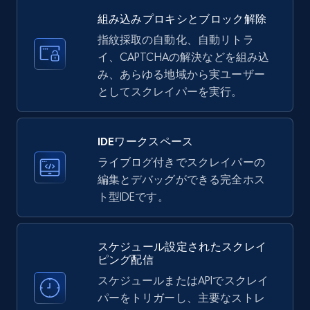
35.2K+
5.7K+
無料トライアル
組み込みプロキシとブロック解除
指紋採取の自動化、自動リトラ
イ、CAPTCHAの解決などを組み込
LinkedIn company information
み、あらゆる地域から実ユーザー
ID, Name, Country code, Locations, Followers,
としてスクレイパーを実行。
Employees in linkedin, About, Specialties, and
more.
IDEワークスペース
33.5K+
3.5K+
無料トライアル
ライブログ付きでスクレイパーの
編集とデバッグができる完全ホス
ト型IDEです。
Instagram - Profiles
スケジュール設定されたスクレイ
Account, Fbid, ID, Followers, Posts count, Is
ピング配信
business account, Is professional account, Is
verified, and more.
スケジュールまたはAPIでスクレイ
パーをトリガーし、主要なストレ