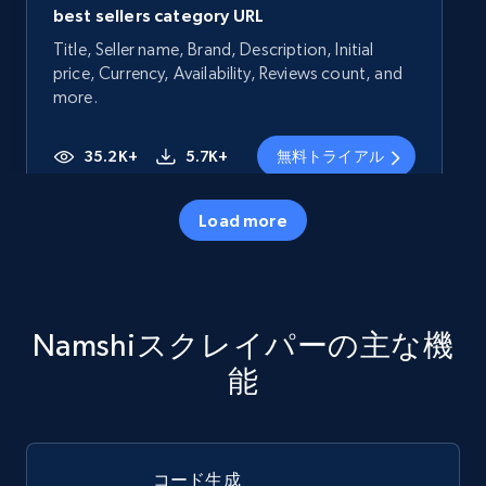
best sellers category URL
Title, Seller name, Brand, Description, Initial
price, Currency, Availability, Reviews count, and
more.
35.2K+
5.7K+
無料トライアル
Load more
Amazon products - Collects products by
specific category URL
Title, Seller name, Brand, Description, Initial
Namshiスクレイパーの主な機
price, Currency, Availability, Reviews count, and
more.
能
35.2K+
5.7K+
無料トライアル
コード生成