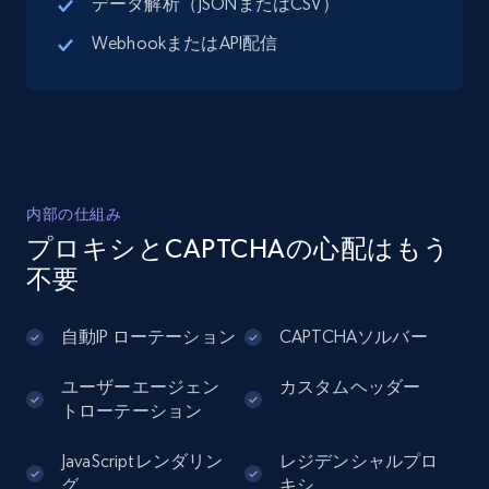
データ解析（JSONまたはCSV）
Google Maps full information - Discover
WebhookまたはAPI配信
new records by Customer ID
Place id, URL, Country, Name, Category,
Address, Description, Business details, and
more.
13.2K+
1.7K+
無料トライアル
内部の仕組み
プロキシとCAPTCHAの心配はもう
不要
Instagram - Posts
URL, User posted, Description, Hashtags, Num
自動IP ローテーション
CAPTCHAソルバー
comments, Date posted, Likes, Photos, and
more.
ユーザーエージェン
カスタムヘッダー
トローテーション
13.2K+
1.6K+
無料トライアル
JavaScriptレンダリン
レジデンシャルプロ
グ
キシ