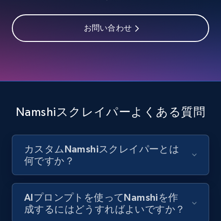
お問い合わせ
Youtube - Videos posts - Discover videos by
channel URL
URL, Title, Youtuber, Youtuber md5, Video url,
Video length, Likes, Views, and more.
8.1K+
713+
無料トライアル
Namshiスクレイパーよくある質問
カスタムNamshiスクレイパーとは
Youtube - Videos posts - Search videos by
何ですか？
keyword and then apply relevant video
filters
URL, Title, Youtuber, Youtuber md5, Video url,
AIプロンプトを使ってNamshiを作
Video length, Likes, Views, and more.
成するにはどうすればよいですか？