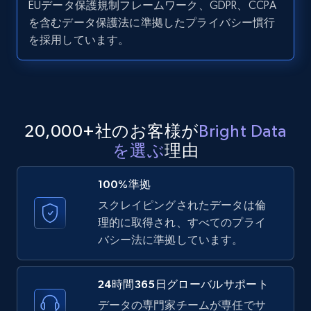
EUデータ保護規制フレームワーク、GDPR、CCPA
LinkedIn posts - Discover user's articles by
を含むデータ保護法に準拠したプライバシー慣行
URL
を採用しています。
URL, ID, User id, Use url, Title, Headline, Post
text, Date posted, and more.
11.3K+
1.5K+
無料トライアル
20,000+社のお客様が
Bright Data
を選ぶ
理由
LinkedIn posts - Discover posts by Profile
URL
100%準拠
URL, ID, User id, Use url, Title, Headline, Post
スクレイピングされたデータは倫
text, Date posted, and more.
理的に取得され、すべてのプライ
バシー法に準拠しています。
11.3K+
1.5K+
無料トライアル
24時間365日グローバルサポート
データの専門家チームが専任でサ