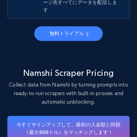
ージ先すべてにデータを配信しま
22.3K+
3.4K+
無料トライアル
す
Instagram - Profiles - Collect profile
無料トライアル
information by user name
Account, Fbid, ID, Followers, Posts count, Is
business account, Is professional account, Is
verified, and more.
Namshi Scraper Pricing
22.3K+
3.4K+
無料トライアル
Collect data from Namshi by turning prompts into
ready‑to‑run scrapers with built‑in proxies and
automatic unblocking.
Crunchbase companies information
Name, URL, ID, Cb rank, Region, About,
今すぐサインアップして、最初の入金額と同額
Industries, Operating status, and more.
（最大500ドル）をマッチングします！