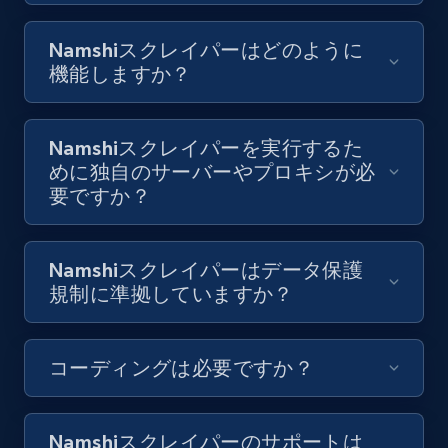
8.1K+
713+
無料トライアル
Namshiスクレイパーはどのように
機能しますか？
Youtube - Videos posts - Collect YouTube
posts by hashtags
Namshiスクレイパーを実行するた
めに独自のサーバーやプロキシが必
URL, Title, Youtuber, Youtuber md5, Video url,
要ですか？
Video length, Likes, Views, and more.
8.1K+
713+
無料トライアル
Namshiスクレイパーはデータ保護
規制に準拠していますか？
Youtube - Videos posts - Discovery records
コーディングは必要ですか？
by Explore page URL
URL, Title, Youtuber, Youtuber md5, Video url,
Video length, Likes, Views, and more.
Namshiスクレイパーのサポートは