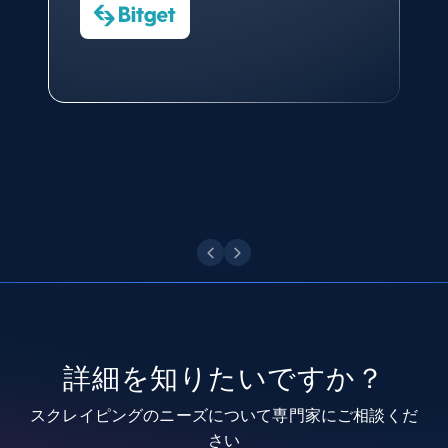
今すぐ観る
Data Science Specialist
Charmagne Cruz
Head of Reporting & Analytics, Business
Technologies and Pricing at Shopee
Philippines Inc.
Youtube - Videos posts
URL, Title, Youtuber, Youtuber md5, Video url,
Video length, Likes, Views, and more.
今すぐ観る
8.1K+
713+
無料トライアル
Youtube - Videos posts - Search new
youtube videos by keyword
URL, Title, Youtuber, Youtuber md5, Video url,
詳細を知りたいですか？
Video length, Likes, Views, and more.
スクレイピングのニーズについて専門家にご相談くだ
8.1K+
713+
無料トライアル
さい