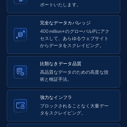
ポートいたします。
LinkedIn posts - Discover new posts
company URL
URL, ID, User id, Use url, Title, Headline, Post
完全なデータカバレッジ
text, Date posted, and more.
400 million+のグローバルIPにアク
セスして、あらゆるウェブサイト
11.3K+
1.5K+
無料トライアル
からデータをスクレイピング。
比類なきデータ品質
X (formerly Twitter) - Posts
高品質なデータのための高度な技
術と検証手法。
ID, User posted, Name, Description, Date
posted, Photos, URL, Quoted post, and more.
強力なインフラ
10.3K+
1.2K+
無料トライアル
ブロックされることなく大量デー
タをスクレイピング。