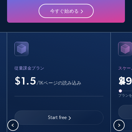
15.6K+
1.6K+
無料トライアル
今すぐ始める
Crunchbase companies information -
Searching data by keyword
Name, URL, ID, Cb rank, Region, About,
Industries, Operating status, and more.
従量課金プラン
スケー
15.6K+
1.6K+
無料トライアル
$1.5
$
/1Kページの読み込み
プラン
Linkedin job listings information
URL, Job posting id, Job title, Company name,
Start free
Company id, Job location, Job summary, Job
seniority level, and more.