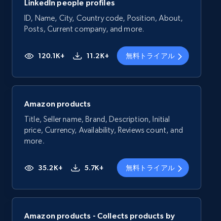
LinkedIn people profiles
ID, Name, City, Country code, Position, About,
Posts, Current company, and more.
120.1K+
11.2K+
無料トライアル
Amazon products
Title, Seller name, Brand, Description, Initial
price, Currency, Availability, Reviews count, and
more.
35.2K+
5.7K+
無料トライアル
Amazon products - Collects products by