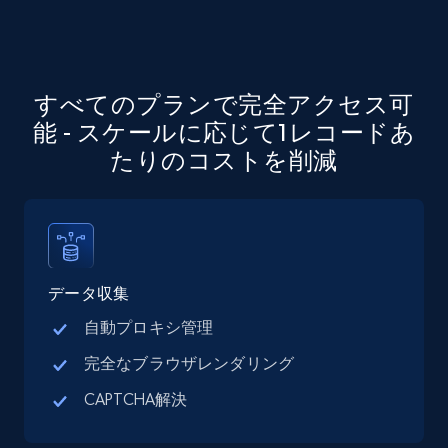
Company id, Job location, Job summary, Job
seniority level, and more.
15.3K+
2.2K+
無料トライアル
すべてのプランで完全アクセス可
能 - スケールに応じて1レコードあ
たりのコストを削減
Google Maps full information
Place id, URL, Country, Name, Category,
Address, Description, Business details, and
more.
データ収集
13.2K+
1.7K+
無料トライアル
自動プロキシ管理
完全なブラウザレンダリング
CAPTCHA解決
Google Maps full information - discover
records by location search