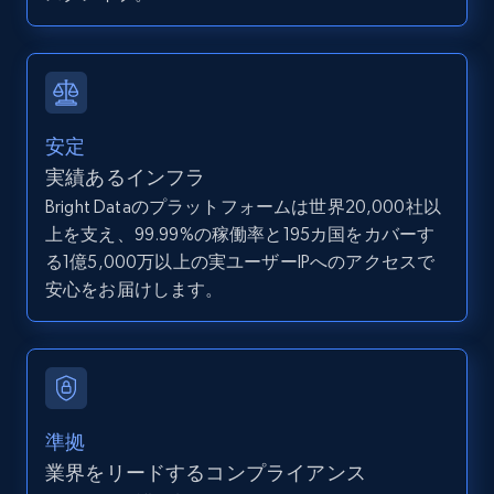
direct link as input
Zpid, City, State, HomeStatus, Address,
IsListingClaimedByCurrentSignedInUser,
IsCurrentSignedInAgentResponsible, Bedrooms,
and more.
安定
12K+
1.3K+
無料トライアル
実績あるインフラ
Bright Dataのプラットフォームは世界20,000社以
上を支え、99.99%の稼働率と195カ国をカバーす
る1億5,000万以上の実ユーザーIPへのアクセスで
LinkedIn posts
安心をお届けします。
URL, ID, User id, Use url, Title, Headline, Post
text, Date posted, and more.
11.3K+
1.5K+
無料トライアル
準拠
業界をリードするコンプライアンス