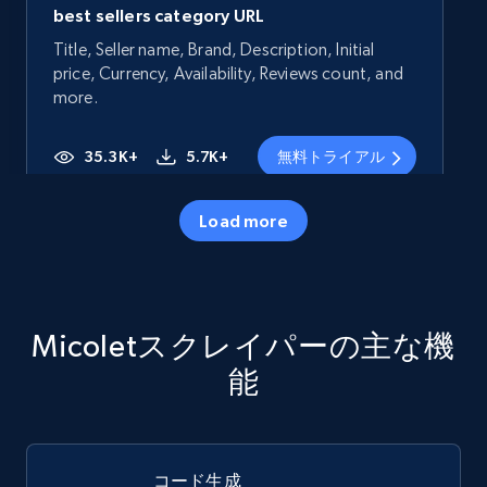
best sellers category URL
Title, Seller name, Brand, Description, Initial
price, Currency, Availability, Reviews count, and
more.
35.3K+
5.7K+
無料トライアル
Load more
Amazon products - Collects products by
specific category URL
Title, Seller name, Brand, Description, Initial
Micoletスクレイパーの主な機
price, Currency, Availability, Reviews count, and
more.
能
35.3K+
5.7K+
無料トライアル
コード生成