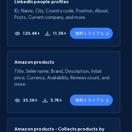
LinkedIn people profiles
ID, Name, City, Country code, Position, About,
Posts, Current company, and more.
120.4K+
11.3K+
無料トライアル
Amazon products
Title, Seller name, Brand, Description, Initial
price, Currency, Availability, Reviews count, and
more.
35.3K+
5.7K+
無料トライアル
Amazon products - Collects products by