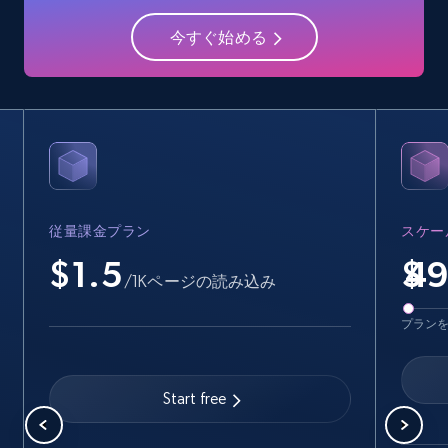
15.6K+
1.6K+
無料トライアル
今すぐ始める
Crunchbase companies information -
Searching data by keyword
Name, URL, ID, Cb rank, Region, About,
Industries, Operating status, and more.
従量課金プラン
スケー
15.6K+
1.6K+
無料トライアル
$1.5
$
/1Kページの読み込み
プラン
Linkedin job listings information
URL, Job posting id, Job title, Company name,
Start free
Company id, Job location, Job summary, Job
seniority level, and more.