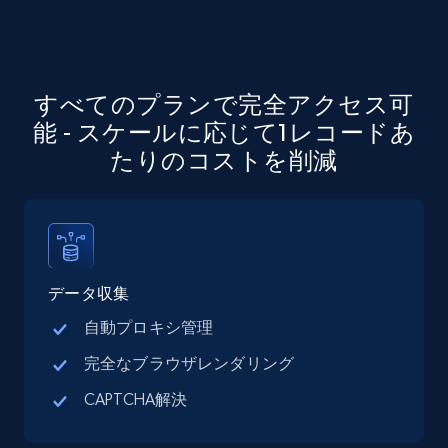
Company id, Job location, Job summary, Job
seniority level, and more.
15.3K+
2.2K+
無料トライアル
すべてのプランで完全アクセス可
能 - スケールに応じて1レコードあ
たりのコストを削減
Google Maps full information
Place id, URL, Country, Name, Category,
Address, Description, Business details, and
more.
データ収集
13.3K+
1.7K+
無料トライアル
自動プロキシ管理
完全なブラウザレンダリング
CAPTCHA解決
Google Maps full information - discover
records by location search