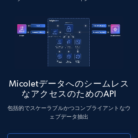
Instagram - Posts - Collects posts from a
specific URLs by using profile URL
URL, User posted, Description, Hashtags, Num
comments, Date posted, Likes, Photos, and
more.
13.2K+
1.6K+
無料トライアル
Micoletデータへのシームレス
なアクセスのためのAPI
Zillow properties listing information
Zpid, City, State, HomeStatus, Address,
包括的でスケーラブルかつコンプライアントなウ
IsListingClaimedByCurrentSignedInUser,
IsCurrentSignedInAgentResponsible, Bedrooms,
ェブデータ抽出
and more.