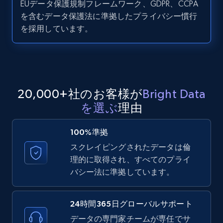
EUデータ保護規制フレームワーク、GDPR、CCPA
LinkedIn posts - Discover user's articles by
を含むデータ保護法に準拠したプライバシー慣行
URL
を採用しています。
URL, ID, User id, Use url, Title, Headline, Post
text, Date posted, and more.
11.3K+
1.5K+
無料トライアル
20,000+社のお客様が
Bright Data
を選ぶ
理由
LinkedIn posts - Discover posts by Profile
URL
100%準拠
URL, ID, User id, Use url, Title, Headline, Post
スクレイピングされたデータは倫
text, Date posted, and more.
理的に取得され、すべてのプライ
バシー法に準拠しています。
11.3K+
1.5K+
無料トライアル
24時間365日グローバルサポート
データの専門家チームが専任でサ