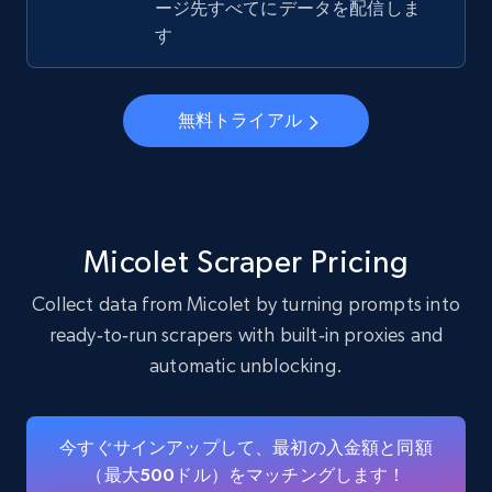
ージ先すべてにデータを配信しま
22.4K+
3.5K+
無料トライアル
す
Instagram - Profiles - Collect profile
無料トライアル
information by user name
Account, Fbid, ID, Followers, Posts count, Is
business account, Is professional account, Is
verified, and more.
Micolet Scraper Pricing
22.4K+
3.5K+
無料トライアル
Collect data from Micolet by turning prompts into
ready‑to‑run scrapers with built‑in proxies and
automatic unblocking.
Crunchbase companies information
Name, URL, ID, Cb rank, Region, About,
今すぐサインアップして、最初の入金額と同額
Industries, Operating status, and more.
（最大500ドル）をマッチングします！