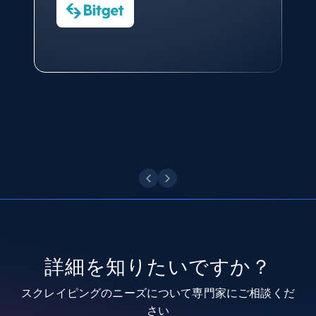
今すぐ観る
Data Science Specialist
Charmagne Cruz
Head of Reporting & Analytics, Business
Technologies and Pricing at Shopee
Philippines Inc.
Youtube - Videos posts
URL, Title, Youtuber, Youtuber md5, Video url,
Video length, Likes, Views, and more.
今すぐ観る
8.1K+
716+
無料トライアル
Youtube - Videos posts - Search new
youtube videos by keyword
URL, Title, Youtuber, Youtuber md5, Video url,
詳細を知りたいですか？
Video length, Likes, Views, and more.
スクレイピングのニーズについて専門家にご相談くだ
8.1K+
716+
無料トライアル
さい