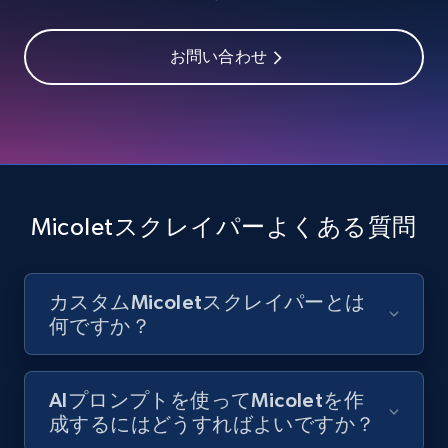
お問い合わせ
Youtube - Videos posts - Discover videos by
channel URL
URL, Title, Youtuber, Youtuber md5, Video url,
Video length, Likes, Views, and more.
8.1K+
716+
無料トライアル
Micoletスクレイパーよくある質問
カスタムMicoletスクレイパーとは
Youtube - Videos posts - Search videos by
何ですか？
keyword and then apply relevant video
filters
URL, Title, Youtuber, Youtuber md5, Video url,
AIプロンプトを使ってMicoletを作
Video length, Likes, Views, and more.
成するにはどうすればよいですか？