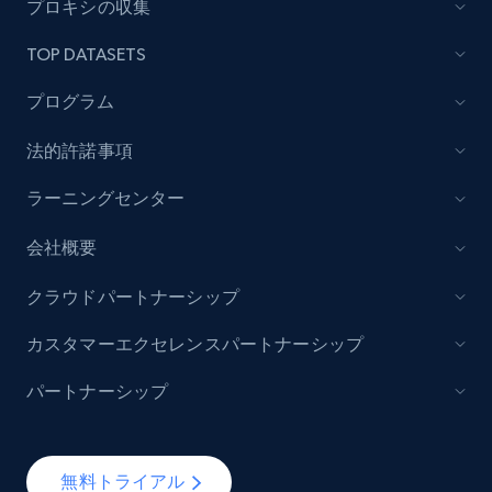
プロキシの収集
7.4K+
872+
無料トライアル
TOP DATASETS
プログラム
法的許諾事項
TikTok - Posts
URL, Post id, Description, Create time, Digg
ラーニングセンター
count, Share count, Collect count, Comment
count, and more.
会社概要
6.7K+
906+
無料トライアル
クラウドパートナーシップ
カスタマーエクセレンスパートナーシップ
パートナーシップ
TikTok - Posts - Input specific profile URL to
get posts published by it
URL, Post id, Description, Create time, Digg
無料トライアル
count, Share count, Collect count, Comment