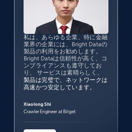
TikTok - Profiles
Account id, Nickname, Biography, Awg
engagement rate, Comment engagement rate,
Like engagement rate, Bio link, Predicted lang,
and more.
私は、あらゆる企業、特に金融
インターネットから公開ウェブ
データの
質
と量を
最大限に確
業界の企業には、Bright Dataの
データを収集する機能なしで
保することが最も重要であり、
8.3K+
963+
無料トライアル
製品の利用をお勧めします。
は、ブランドがすべての媒体に
そこでBright Dataとtgndataの
Bright Dataは信頼性が高く、コ
向けて紹介されたこと、またそ
組み合わせが威力を発揮しま
インターネットから公開ウェブ
私の経験から言えば、Bright
Bright Dataとの提携には大変満
信頼性に
非常に感銘を受けてお
ンプライアンスも遵守してお
の展開先を知りえることはでき
す。
データを収集する機能なしで
Dataのサービスは極めて貴重な
足しております。全てが順調
り、Bright Dataには全体的に大
り、 サービスは素晴らしく、
ず、また、Bright Dataのサポー
は、ブランドがすべての媒体に
ものでした。Bright Dataのおか
変満足しています。アカウント
で、ネットワークは非常に
安定
TikTok - Profiles - Discover by search URL
トなしでは急成長を遂げること
製品は完璧で、ネットワークは
向けて紹介されたこと、またそ
げで、当社のニーズを満たすの
マネージャーとは定期的な連絡
しており、
カスタマーサービス
George Koutsoudopoulos
はできなかったでしょう。
and country
高速かつ安定しています。
の展開先を知りえることはでき
に十分な公開ウェブデータを収
ルートがあり、非常に協力的で
にも満足しています。
サポート
CEO at tgndata
ず、また、Bright Dataのサポー
Account id, Nickname, Biography, Awg
集することができ、また同社の
す。
スタッフは当社にとって最高で
トなしでは急成長を遂げること
engagement rate, Comment engagement rate,
サポートおよび開発スタッフの
Sarah Melville
す。
Xiaolong Shi
はできなかったでしょう。
Like engagement rate, Bio link, Predicted lang,
おかげで、多くのプロセスを最
Media Director at YouGov Sport
Crawler Engineer at Bitget
Yorgos Panzaris
and more.
適化することができました。
CTO at Convert Group
Cheddi Rai
Sarah Melville
CEO at AdRetreaver
8.3K+
963+
無料トライアル