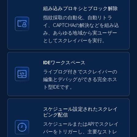
35.3K+
5.7K+
無料トライアル
組み込みプロキシとブロック解除
指紋採取の自動化、自動リトラ
イ、CAPTCHAの解決などを組み込
LinkedIn company information
み、あらゆる地域から実ユーザー
ID, Name, Country code, Locations, Followers,
としてスクレイパーを実行。
Employees in linkedin, About, Specialties, and
more.
IDEワークスペース
33.6K+
3.5K+
無料トライアル
ライブログ付きでスクレイパーの
編集とデバッグができる完全ホス
ト型IDEです。
Instagram - Profiles
スケジュール設定されたスクレイ
Account, Fbid, ID, Followers, Posts count, Is
ピング配信
business account, Is professional account, Is
verified, and more.
スケジュールまたはAPIでスクレイ
パーをトリガーし、主要なストレ