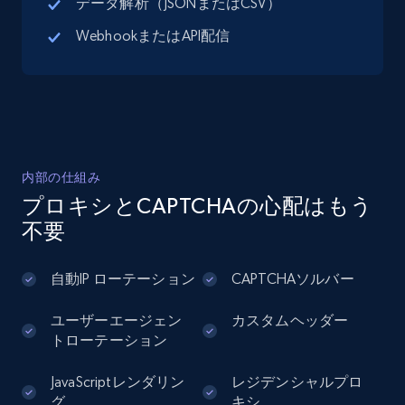
データ解析（JSONまたはCSV）
Google Maps full information - Discover
WebhookまたはAPI配信
new records by Customer ID
Place id, URL, Country, Name, Category,
Address, Description, Business details, and
more.
13.3K+
1.7K+
無料トライアル
内部の仕組み
プロキシとCAPTCHAの心配はもう
不要
Instagram - Posts
URL, User posted, Description, Hashtags, Num
自動IP ローテーション
CAPTCHAソルバー
comments, Date posted, Likes, Photos, and
more.
ユーザーエージェン
カスタムヘッダー
トローテーション
13.2K+
1.6K+
無料トライアル
JavaScriptレンダリン
レジデンシャルプロ
グ
キシ