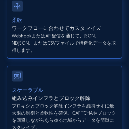
12K+
1.3K+
無料トライアル
柔軟
ワークフローに合わせてカスタマイズ
Zillow properties listing information -
WebhookまたはAPI配信を通じて、JSON、
Discover by custom filters - location, home
NDJSON、またはCSVファイルで構造化データを取
type and status
得します。
Zpid, City, State, HomeStatus, Address,
IsListingClaimedByCurrentSignedInUser,
IsCurrentSignedInAgentResponsible, Bedrooms,
and more.
12K+
1.3K+
無料トライアル
スケーラブル
組み込みインフラとブロック解除
プロキシとブロック解除インフラを維持せずに最
大限の制御と柔軟性を確保。CAPTCHAやブロック
Zillow properties listing information -
を回避しながらあらゆる地域からデータを簡単に
Search by parameters on zillow and use the
スクレイプ。