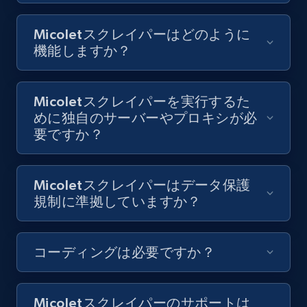
8.1K+
716+
無料トライアル
Micoletスクレイパーはどのように
機能しますか？
Youtube - Videos posts - Collect YouTube
posts by hashtags
Micoletスクレイパーを実行するた
めに独自のサーバーやプロキシが必
URL, Title, Youtuber, Youtuber md5, Video url,
要ですか？
Video length, Likes, Views, and more.
8.1K+
716+
無料トライアル
Micoletスクレイパーはデータ保護
規制に準拠していますか？
Youtube - Videos posts - Discovery records
コーディングは必要ですか？
by Explore page URL
URL, Title, Youtuber, Youtuber md5, Video url,
Video length, Likes, Views, and more.
Micoletスクレイパーのサポートは