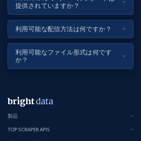
提供されていますか？
8.1K+
716+
無料トライアル
利用可能な配信方法は何ですか？
Youtube - Videos posts - Discovery videos
by podcast url
利用可能なファイル形式は何です
URL, Title, Youtuber, Youtuber md5, Video url,
か？
Video length, Likes, Views, and more.
8.1K+
716+
無料トライアル
Amazon Reviews
製品
URL, Product name, Product rating, Product
TOP SCRAPER APIS
rating object, Product rating max, Rating,
Author name, Asin, and more.