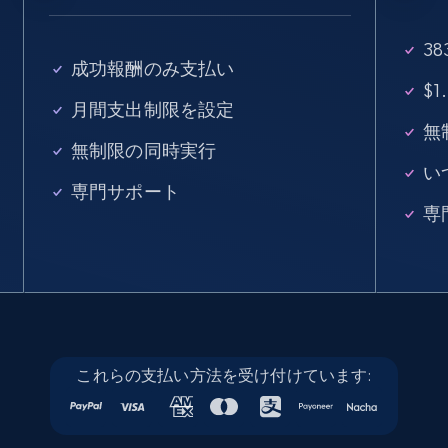
15.3K+
2.2K+
無料トライアル
3
成功報酬のみ支払い
$
月間支出制限を設定
Linkedin job listings information - Discover
無
無制限の同時実行
new jobs by keyword
い
URL, Job posting id, Job title, Company name,
専門サポート
Company id, Job location, Job summary, Job
専
seniority level, and more.
15.3K+
2.2K+
無料トライアル
これらの支払い方法を受け付けています:
Linkedin job listings information - Discover
jobs by company URL
URL, Job posting id, Job title, Company name,