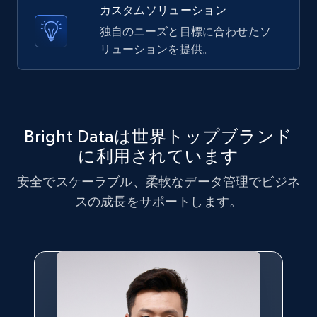
X (formerly Twitter) - Posts - Collecting
カスタムソリューション
Twitter posts URLs
独自のニーズと目標に合わせたソ
ID, User posted, Name, Description, Date
リューションを提供。
posted, Photos, URL, Quoted post, and more.
10.4K+
1.2K+
無料トライアル
Bright Dataは世界トップブランド
に利用されています
X (formerly Twitter) - Posts - Getting x
安全でスケーラブル、柔軟なデータ管理でビジネ
posts by array of profiles
スの成長をサポートします。
ID, User posted, Name, Description, Date
posted, Photos, URL, Quoted post, and more.
10.4K+
1.2K+
無料トライアル