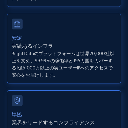
direct link as input
Zpid, City, State, HomeStatus, Address,
IsListingClaimedByCurrentSignedInUser,
IsCurrentSignedInAgentResponsible, Bedrooms,
and more.
安定
12K+
1.3K+
無料トライアル
実績あるインフラ
Bright Dataのプラットフォームは世界20,000社以
上を支え、99.99%の稼働率と195カ国をカバーす
る1億5,000万以上の実ユーザーIPへのアクセスで
LinkedIn posts
安心をお届けします。
URL, ID, User id, Use url, Title, Headline, Post
text, Date posted, and more.
11.3K+
1.5K+
無料トライアル
準拠
業界をリードするコンプライアンス