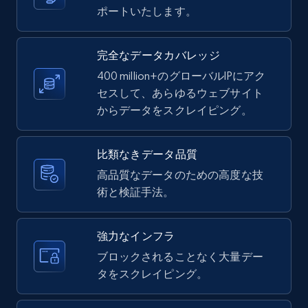
ポートいたします。
LinkedIn posts - Discover new posts
company URL
URL, ID, User id, Use url, Title, Headline, Post
完全なデータカバレッジ
text, Date posted, and more.
400 million+のグローバルIPにアク
セスして、あらゆるウェブサイト
11.3K+
1.5K+
無料トライアル
からデータをスクレイピング。
比類なきデータ品質
X (formerly Twitter) - Posts
高品質なデータのための高度な技
術と検証手法。
ID, User posted, Name, Description, Date
posted, Photos, URL, Quoted post, and more.
強力なインフラ
10.4K+
1.2K+
無料トライアル
ブロックされることなく大量デー
タをスクレイピング。