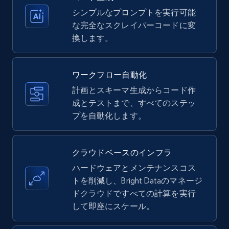
シンプルなプロンプトを実行可能
Amazon products - Collects products by
な完全なスクレイパーコードに変
specific keywords
換します。
Title, Seller name, Brand, Description, Initial
price, Currency, Availability, Reviews count, and
more.
ワークフロー自動化
計画とスキーマ生成からコード作
35.3K+
成とテストまで、すべてのステッ
5.7K+
無料トライアル
プを自動化します。
Amazon products - find products by using
クラウドベースのインフラ
upc numbers
ハードウェアとメンテナンスコス
Title, Seller name, Brand, Description, Initial
トを削減し、Bright Dataのマネージ
price, Currency, Availability, Reviews count, and
ドクラウドですべての計算を実行
more.
して即座にスケール。