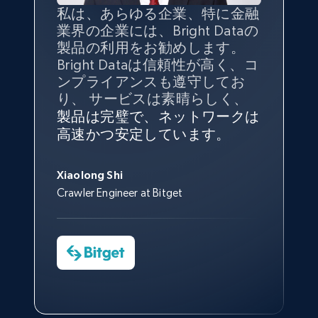
私は、あらゆる企業、特に金融
インターネットから公開ウェブ
データの
質
と量を
最大限に確
業界の企業には、Bright Dataの
データを収集する機能なしで
保することが最も重要であり、
製品の利用をお勧めします。
は、ブランドがすべての媒体に
そこでBright Dataとtgndataの
Bright Dataは信頼性が高く、コ
向けて紹介されたこと、またそ
組み合わせが威力を発揮しま
インターネットから公開ウェブ
私の経験から言えば、Bright
Bright Dataとの提携には大変満
信頼性に
非常に感銘を受けてお
ンプライアンスも遵守してお
の展開先を知りえることはでき
す。
データを収集する機能なしで
Dataのサービスは極めて貴重な
足しております。全てが順調
り、Bright Dataには全体的に大
り、 サービスは素晴らしく、
ず、また、Bright Dataのサポー
は、ブランドがすべての媒体に
ものでした。Bright Dataのおか
変満足しています。アカウント
で、ネットワークは非常に
安定
トなしでは急成長を遂げること
製品は完璧で、ネットワークは
向けて紹介されたこと、またそ
げで、当社のニーズを満たすの
マネージャーとは定期的な連絡
しており、
カスタマーサービス
George Koutsoudopoulos
はできなかったでしょう。
高速かつ安定しています。
の展開先を知りえることはでき
に十分な公開ウェブデータを収
ルートがあり、非常に協力的で
にも満足しています。
サポート
CEO at tgndata
ず、また、Bright Dataのサポー
集することができ、また同社の
す。
スタッフは当社にとって最高で
トなしでは急成長を遂げること
サポートおよび開発スタッフの
Sarah Melville
す。
Xiaolong Shi
はできなかったでしょう。
おかげで、多くのプロセスを最
Media Director at YouGov Sport
Crawler Engineer at Bitget
Yorgos Panzaris
適化することができました。
CTO at Convert Group
Cheddi Rai
Sarah Melville
CEO at AdRetreaver
今すぐ観る
Data Science Specialist
Charmagne Cruz
Head of Reporting & Analytics, Business
Technologies and Pricing at Shopee
Philippines Inc.