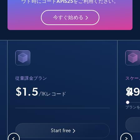
ウト時にコードAPIS25をご利用ください。
今すぐ始める
従量課金プラン
スケー
$1.5
$
/1Kレコード
プラン
Start free