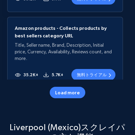
Amazon products - Collects products by
best sellers category URL
Title, Seller name, Brand, Description, Initial
price, Currency, Availability, Reviews count, and
more.
35.2K+
5.7K+
無料トライアル
Load more
Amazon products - Collects products by
specific category URL
Title, Seller name, Brand, Description, Initial
Liverpool (Mexico)スクレイパ
price, Currency, Availability, Reviews count, and
more.