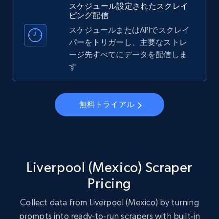
スケジュール設定されたスクレイ
Account, Fbid, ID, Followers, Posts count, Is
ピング配信
business account, Is professional account, Is
verified, and more.
スケジュールまたはAPIでスクレイ
パーをトリガーし、主要なストレ
ージ先すべてにデータを配信しま
22.3K+
3.5K+
無料トライアル
す
Instagram - Profiles - Collect profile
無料トライアル
information by user name
Account, Fbid, ID, Followers, Posts count, Is
business account, Is professional account, Is
verified, and more.
Liverpool (Mexico) Scraper
22.3K+
3.5K+
無料トライアル
Pricing
Collect data from Liverpool (Mexico) by turning
prompts into ready‑to‑run scrapers with built‑in