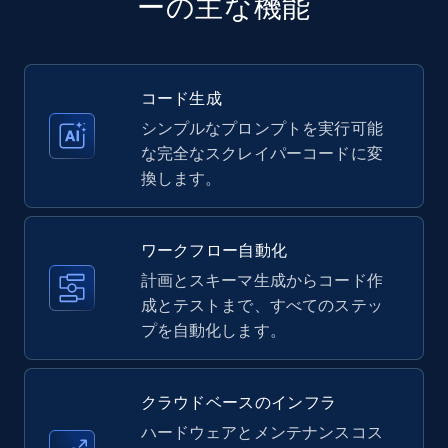
ーの主な機能
35.2K+
5.7K+
無料トライアル
コード生成
シンプルなプロンプトを実行可能
Amazon products - Collects products by
な完全なスクレイパーコードに変
specific keywords
換します。
Title, Seller name, Brand, Description, Initial
price, Currency, Availability, Reviews count, and
more.
ワークフロー自動化
計画とスキーマ生成からコード作
35.2K+
成とテストまで、すべてのステッ
5.7K+
無料トライアル
プを自動化します。
Amazon products - find products by using
クラウドベースのインフラ
upc numbers
ハードウェアとメンテナンスコス