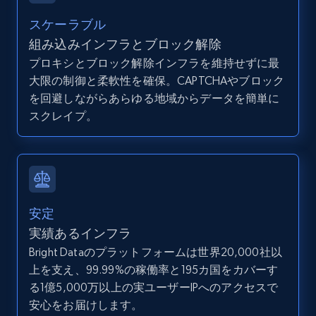
スケーラブル
Zillow properties listing information -
組み込みインフラとブロック解除
Search by parameters on zillow and use the
プロキシとブロック解除インフラを維持せずに最
direct link as input
大限の制御と柔軟性を確保。CAPTCHAやブロック
Zpid, City, State, HomeStatus, Address,
を回避しながらあらゆる地域からデータを簡単に
IsListingClaimedByCurrentSignedInUser,
スクレイプ。
IsCurrentSignedInAgentResponsible, Bedrooms,
and more.
12K+
1.3K+
無料トライアル
安定
実績あるインフラ
LinkedIn posts
Bright Dataのプラットフォームは世界20,000社以
上を支え、99.99%の稼働率と195カ国をカバーす
URL, ID, User id, Use url, Title, Headline, Post
る1億5,000万以上の実ユーザーIPへのアクセスで
text, Date posted, and more.
安心をお届けします。