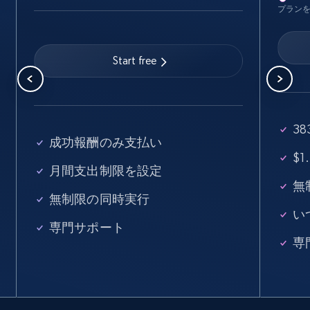
Linkedin job listings information
プラン
URL, Job posting id, Job title, Company name,
Company id, Job location, Job summary, Job
seniority level, and more.
Start free
15.3K+
2.2K+
無料トライアル
3
成功報酬のみ支払い
$
Linkedin job listings information - Discover
月間支出制限を設定
new jobs by keyword
無
URL, Job posting id, Job title, Company name,
無制限の同時実行
Company id, Job location, Job summary, Job
い
専門サポート
seniority level, and more.
専
15.3K+
2.2K+
無料トライアル