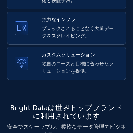
術と検証手法。
10.3K+
1.2K+
無料トライアル
強力なインフラ
ブロックされることなく大量デー
X (formerly Twitter) - Posts - Collecting
タをスクレイピング。
Twitter posts URLs
ID, User posted, Name, Description, Date
カスタムソリューション
posted, Photos, URL, Quoted post, and more.
独自のニーズと目標に合わせたソ
リューションを提供。
10.3K+
1.2K+
無料トライアル
X (formerly Twitter) - Posts - Getting x
Bright Dataは世界トップブランド
posts by array of profiles
に利用されています
ID, User posted, Name, Description, Date
posted, Photos, URL, Quoted post, and more.
安全でスケーラブル、柔軟なデータ管理でビジネ