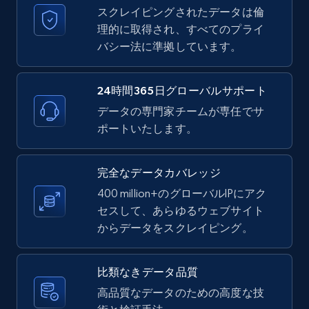
スクレイピングされたデータは倫
11.3K+
1.5K+
無料トライアル
理的に取得され、すべてのプライ
バシー法に準拠しています。
LinkedIn posts - Discover new posts
24時間365日グローバルサポート
company URL
データの専門家チームが専任でサ
URL, ID, User id, Use url, Title, Headline, Post
ポートいたします。
text, Date posted, and more.
完全なデータカバレッジ
11.3K+
1.5K+
無料トライアル
400 million+のグローバルIPにアク
セスして、あらゆるウェブサイト
からデータをスクレイピング。
X (formerly Twitter) - Posts
ID, User posted, Name, Description, Date
比類なきデータ品質
posted, Photos, URL, Quoted post, and more.
高品質なデータのための高度な技