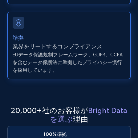
11.3K+
1.5K+
無料トライアル
LinkedIn posts - Discover user's articles by
準拠
URL
業界をリードするコンプライアンス
URL, ID, User id, Use url, Title, Headline, Post
EUデータ保護規制フレームワーク、GDPR、CCPA
text, Date posted, and more.
を含むデータ保護法に準拠したプライバシー慣行
を採用しています。
11.3K+
1.5K+
無料トライアル
LinkedIn posts - Discover posts by Profile
20,000+社のお客様が
Bright Data
URL
を選ぶ
理由
URL, ID, User id, Use url, Title, Headline, Post
text, Date posted, and more.
100%準拠