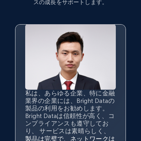
スの成長をサポートします。
10.3K+
1.2K+
無料トライアル
TikTok - Profiles
Account id, Nickname, Biography, Awg
engagement rate, Comment engagement rate,
Like engagement rate, Bio link, Predicted lang,
and more.
8.3K+
963+
無料トライアル
私は、あらゆる企業、特に金融
インターネットから公開ウェブ
データの
質
と量を
最大限に確
業界の企業には、Bright Dataの
データを収集する機能なしで
保することが最も重要であり、
製品の利用をお勧めします。
は、ブランドがすべての媒体に
そこでBright Dataとtgndataの
Bright Dataは信頼性が高く、コ
向けて紹介されたこと、またそ
組み合わせが威力を発揮しま
インターネットから公開ウェブ
TikTok - Profiles - Discover by search URL
私の経験から言えば、Bright
Bright Dataとの提携には大変満
信頼性に
非常に感銘を受けてお
ンプライアンスも遵守してお
の展開先を知りえることはでき
す。
データを収集する機能なしで
and country
Dataのサービスは極めて貴重な
足しております。全てが順調
り、Bright Dataには全体的に大
り、 サービスは素晴らしく、
ず、また、Bright Dataのサポー
は、ブランドがすべての媒体に
ものでした。Bright Dataのおか
変満足しています。アカウント
で、ネットワークは非常に
安定
Account id, Nickname, Biography, Awg
トなしでは急成長を遂げること
製品は完璧で、ネットワークは
向けて紹介されたこと、またそ