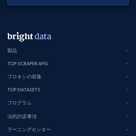
Amazon Reviews
URL, Product name, Product rating, Product
rating object, Product rating max, Rating,
Author name, Asin, and more.
7.4K+
870+
無料トライアル
製品
TOP SCRAPER APIS
TikTok - Posts
プロキシの収集
URL, Post id, Description, Create time, Digg
TOP DATASETS
count, Share count, Collect count, Comment
count, and more.
プログラム
6.7K+
905+
無料トライアル
法的許諾事項
ラーニングセンター