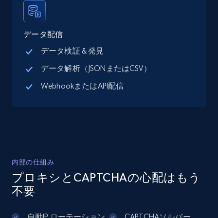
13.2K+
1.7K+
無料トライアル
データ配信
データ検証＆発見
Google Maps full information - Discover
データ解析（JSONまたはCSV）
new records by Customer ID
WebhookまたはAPI配信
Place id, URL, Country, Name, Category,
Address, Description, Business details, and
more.
13.2K+
1.7K+
無料トライアル
内部の仕組み
プロキシとCAPTCHAの心配はもう
Instagram - Posts
不要
URL, User posted, Description, Hashtags, Num
comments, Date posted, Likes, Photos, and
自動IP ローテーション
CAPTCHAソルバー
more.