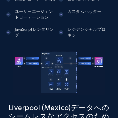
ユーザーエージェン
カスタムヘッダー
13.2K+
1.6K+
無料トライアル
トローテーション
JavaScriptレンダリン
レジデンシャルプロ
グ
キシ
Instagram - Posts - Collects posts from a
specific URLs by using profile URL
URL, User posted, Description, Hashtags, Num
comments, Date posted, Likes, Photos, and
more.
13.2K+
1.6K+
無料トライアル
Liverpool (Mexico)データへの
Zillow properties listing information
シームレスなアクセスのため
Zpid, City, State, HomeStatus, Address,