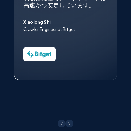
げで、当社のニーズを満たすの
マネージャーとは定期的な連絡
しており、
カスタマーサービス
engagement rate, Comment engagement rate,
George Koutsoudopoulos
はできなかったでしょう。
高速かつ安定しています。
の展開先を知りえることはでき
に十分な公開ウェブデータを収
ルートがあり、非常に協力的で
Like engagement rate, Bio link, Predicted lang,
にも満足しています。
サポート
CEO at tgndata
ず、また、Bright Dataのサポー
and more.
集することができ、また同社の
す。
スタッフは当社にとって最高で
トなしでは急成長を遂げること
サポートおよび開発スタッフの
Sarah Melville
す。
Xiaolong Shi
はできなかったでしょう。
おかげで、多くのプロセスを最
Media Director at YouGov Sport
Crawler Engineer at Bitget
8.3K+
963+
無料トライアル
Yorgos Panzaris
適化することができました。
CTO at Convert Group
Cheddi Rai
Sarah Melville
CEO at AdRetreaver
今すぐ観る
Data Science Specialist
Charmagne Cruz
Youtube - Videos posts
Head of Reporting & Analytics, Business
Technologies and Pricing at Shopee
URL, Title, Youtuber, Youtuber md5, Video url,
Video length, Likes, Views, and more.
Philippines Inc.
8.1K+
714+
無料トライアル
今すぐ観る
Youtube - Videos posts - Search new
youtube videos by keyword