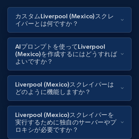
filters
URL, Title, Youtuber, Youtuber md5, Video url,
カスタムLiverpool (Mexico)スクレ
Video length, Likes, Views, and more.
イパーとは何ですか？
8.1K+
714+
無料トライアル
AIプロンプトを使ってLiverpool
(Mexico)を作成するにはどうすれば
よいですか？
Youtube - Videos posts - Collect YouTube
posts by hashtags
Liverpool (Mexico)スクレイパーは
URL, Title, Youtuber, Youtuber md5, Video url,
どのように機能しますか？
Video length, Likes, Views, and more.
8.1K+
714+
無料トライアル
Liverpool (Mexico)スクレイパーを
実行するために独自のサーバーやプ
ロキシが必要ですか？