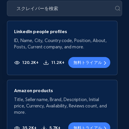
LinkedIn people profiles
ID, Name, City, Country code, Position, About,
Posts, Current company, and more.
120.2K+
11.2K+
無料トライアル
Amazon products
Title, Seller name, Brand, Description, Initial
price, Currency, Availability, Reviews count, and
more.
35.2K+
5.7K+
無料トライアル