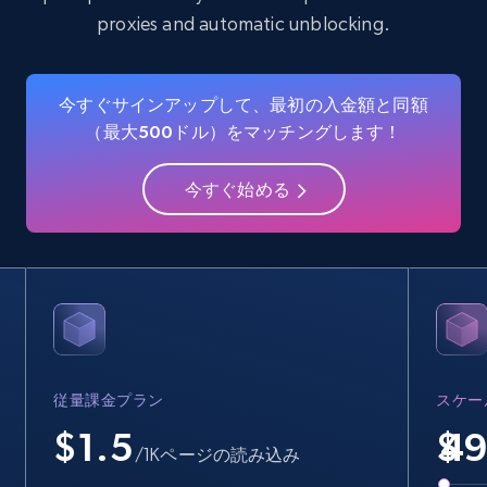
Crunchbase companies information
proxies and automatic unblocking.
Name, URL, ID, Cb rank, Region, About,
Industries, Operating status, and more.
今すぐサインアップして、最初の入金額と同額
（最大500ドル）をマッチングします！
15.6K+
1.6K+
無料トライアル
今すぐ始める
Crunchbase companies information -
Searching data by keyword
Name, URL, ID, Cb rank, Region, About,
Industries, Operating status, and more.
15.6K+
1.6K+
無料トライアル
従量課金プラン
スケー
$1.5
$
/1Kページの読み込み