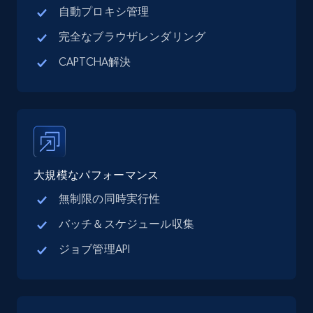
自動プロキシ管理
完全なブラウザレンダリング
Google Maps full information - discover
CAPTCHA解決
records by location search
Place id, URL, Country, Name, Category,
Address, Description, Business details, and
more.
13.2K+
1.7K+
無料トライアル
大規模なパフォーマンス
無制限の同時実行性
Google Maps full information - Collect
バッチ＆スケジュール収集
Google Maps Businesses data by place id
ジョブ管理API
Place id, URL, Country, Name, Category,
Address, Description, Business details, and
more.