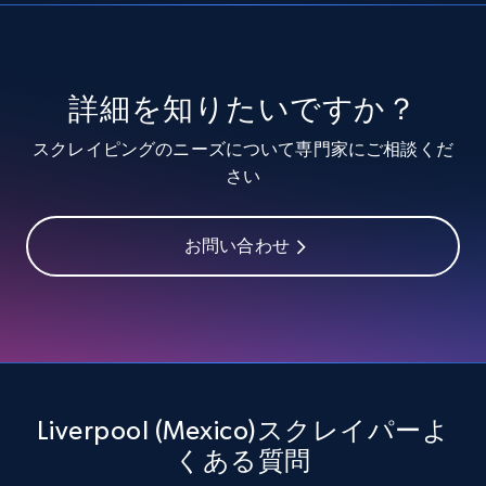
URL, Title, Youtuber, Youtuber md5, Video url,
Video length, Likes, Views, and more.
8.1K+
714+
無料トライアル
詳細を知りたいですか？
スクレイピングのニーズについて専門家にご相談くだ
さい
Youtube - Videos posts - Discover videos by
channel URL
お問い合わせ
URL, Title, Youtuber, Youtuber md5, Video url,
Video length, Likes, Views, and more.
8.1K+
714+
無料トライアル
Liverpool (Mexico)スクレイパーよ
Youtube - Videos posts - Search videos by
くある質問
keyword and then apply relevant video