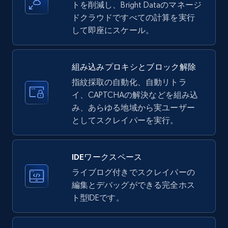
Title, Seller name, Brand, Description, Initial
トを削減し、Bright Dataのマネージ
price, Currency, Availability, Reviews count, and
ドクラウドですべての計算を実行
more.
して即座にスケール。
35.2K+
5.7K+
無料トライアル
組み込みプロキシとブロック解除
指紋採取の自動化、自動リトラ
イ、CAPTCHAの解決などを組み込
LinkedIn company information
み、あらゆる地域から実ユーザー
ID, Name, Country code, Locations, Followers,
としてスクレイパーを実行。
Employees in linkedin, About, Specialties, and
more.
IDEワークスペース
33.5K+
3.5K+
無料トライアル
ライブログ付きでスクレイパーの
編集とデバッグができる完全ホス
ト型IDEです。
Instagram - Profiles