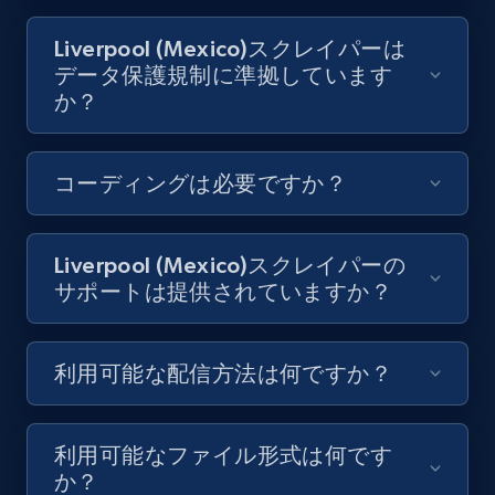
Youtube - Videos posts - Discovery records
by Explore page URL
Liverpool (Mexico)スクレイパーは
URL, Title, Youtuber, Youtuber md5, Video url,
データ保護規制に準拠しています
Video length, Likes, Views, and more.
か？
8.1K+
714+
無料トライアル
コーディングは必要ですか？
Youtube - Videos posts - Discovery videos
Liverpool (Mexico)スクレイパーの
by podcast url
サポートは提供されていますか？
URL, Title, Youtuber, Youtuber md5, Video url,
Video length, Likes, Views, and more.
利用可能な配信方法は何ですか？
8.1K+
714+
無料トライアル
利用可能なファイル形式は何です
か？