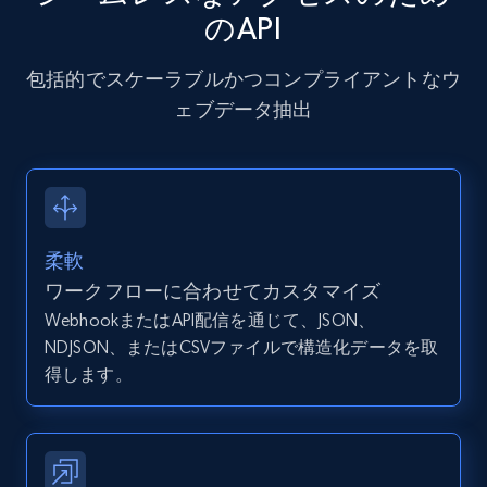
IsListingClaimedByCurrentSignedInUser,
のAPI
IsCurrentSignedInAgentResponsible, Bedrooms,
and more.
包括的でスケーラブルかつコンプライアントなウ
ェブデータ抽出
12K+
1.3K+
無料トライアル
Zillow properties listing information -
Discover by custom filters - location, home
柔軟
type and status
ワークフローに合わせてカスタマイズ
Zpid, City, State, HomeStatus, Address,
WebhookまたはAPI配信を通じて、JSON、
IsListingClaimedByCurrentSignedInUser,
NDJSON、またはCSVファイルで構造化データを取
IsCurrentSignedInAgentResponsible, Bedrooms,
得します。
and more.
12K+
1.3K+
無料トライアル