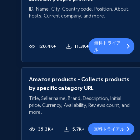
ID, Name, City, Country code, Position, About,
Posts, Current company, and more.
無料トライア
120.4K+
11.3K+
ル
Amazon products - Collects products
by specific category URL
Title, Seller name, Brand, Description, Initial
price, Currency, Availability, Reviews count, and
more.
35.3K+
5.7K+
無料トライアル