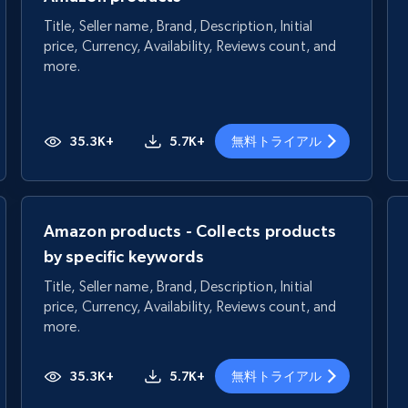
Title, Seller name, Brand, Description, Initial
price, Currency, Availability, Reviews count, and
more.
35.3K+
5.7K+
無料トライアル
Amazon products - Collects products
by specific keywords
Title, Seller name, Brand, Description, Initial
price, Currency, Availability, Reviews count, and
more.
35.3K+
5.7K+
無料トライアル