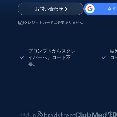
から始まる
$5
$2.5/G
50% OFF
お問い合わせ
今す
プロキシサービス
から始まる
ISPプロキシ
$1.3/IP
クレジットカードは必要ありません
住宅用プロキシ
50% OFF
400M+ 実際のピアデバイスからのグ
バルIP
データセンタープロキシ
プロンプトからスクレ
結
効率的なデータ抽出を実現する高速
性の高いプロキシ
イパーへ。コード不
コ
要。