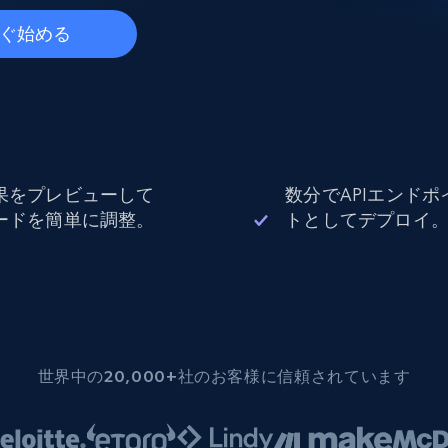
データセンタープロキシ
$0.9/IP
B
ぐ始める
ISPプロキシ
ロー
70万以上の完全準拠の静的住宅用プロキシ
果をプレビューして
数分でAPIエンドポ
で信頼
ードを簡単に調整。
トとしてデプロイ
世界中の20,000+社のお客様に信頼されています