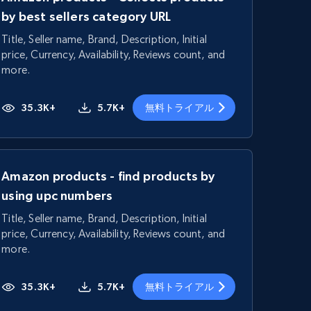
by best sellers category URL
Title, Seller name, Brand, Description, Initial
price, Currency, Availability, Reviews count, and
more.
35.3K+
5.7K+
無料トライアル
Amazon products - find products by
using upc numbers
Title, Seller name, Brand, Description, Initial
price, Currency, Availability, Reviews count, and
more.
35.3K+
5.7K+
無料トライアル