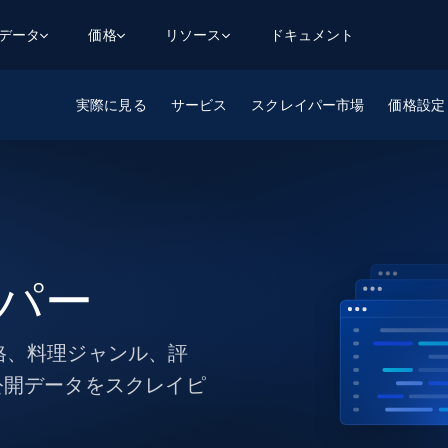
用データ
価格
リソース
ドキュメント
実際に見る
AGENTIC WEB EXECUTION
データフィード
データ
サービス
スクレイパー市場
価格設定
デ
デ
リ
学習ハブ
検索と抽出
スクレーパー
スクレイパーAPI
から始まる
$1
$0.75/1k rec
決
壁でトレ
AIアプリがWebを検索・クロールできるよう
600以上のウェブサイトからリアルタイム
FREE TIER
にする
データを取得
ブログ
Scraper Studio
リンクトイン
eコマース
から始まる
エージェントブラウザ
$1/1k req
ソーシャルメディア
チャットGPT
ケーススタディ
FREE TIER
学習のた
エージェントがウェブサイトを閲覧し、行動
AIスクレイパースタジオ
ウェブ動
できるようにする
から始まる
どのサイトもデータパイプラインに変換
データセットマーケットプレイス
オンラインセミナー
エンジ
イパー
$250/100K rec
ブライトデータMCP
FREE
データセットマーケットプレイス
ウェブを解き放つオールインワンツールキッ
から始まる
プロキシロケーション
Data Firehose
ットを
ト
事前収集された600以上のドメインからの
$0.2/1k HTML
データ
価格、料理ジャンル、評
リンクトイン
eコマース
マスタークラス
ングに
公開データをスクレイピ
ソーシャルメディア
不動産
Data Firehose
ビデオ
Real-time web data, delivered as it’s
collected
から始まる