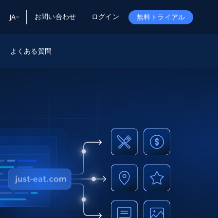
お問い合わせ
ログイン
JA
無料トライアル
ータ
ータと洞察
ソース
よくある質問
会社情報
Startup Program
Retail Intelligence
から始まる
NEW
リテールインサイト
$2000/mo
リアルタイムのECインサイトとAI搭載レコ
メンデーションを提供
パートナープログラム
Demo Agents
Managed Data
から始まる
マネージドデータサービス
$1500/mo
Acquisition
トラストセンター
カスタマイズされたエンタープライズグレ
Integrations
ードのデータ収集
SDK Bright
Deep Lookup
BETA
ウェブデータで複雑検索
Bright Initiative