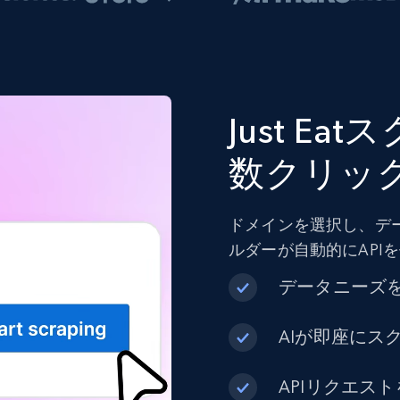
Just E
数クリッ
ドメインを選択し、デ
ルダーが自動的にAPI
データニーズ
AIが即座にス
APIリクエス