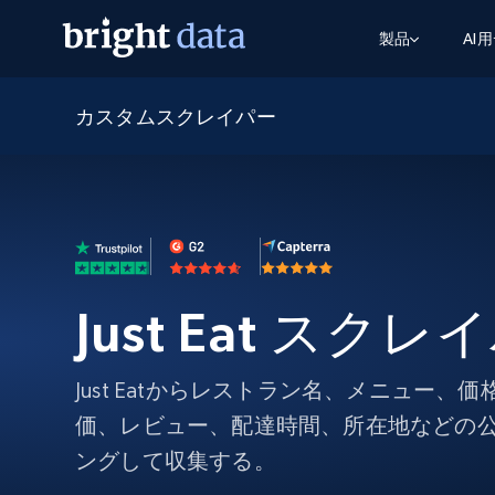
製品
AI
カスタムスクレイパー
ウェブアクセスAPI
マルチモーダルトレーニング
WEBアクセスAPI
ツール
Web Unlocker API
動画と音声データ
Web Unlocker API
から始まる
$1/1k req
1つのAPIでブロックとCAPTCHAを解
より多くのデータで、より少ない障
FREE TIER
ーニング
統合
Discover API
FREE
から始まる
クロールAPI
ビデオフィード – VLA対応済み
$1/1k req
Always live web discovery for agents
ブラウザ拡張機能
ヒューマノイドロボットのポリシー
めの継続的かつターゲットを絞った
SERP API
SERP API
から始まる
画を取得
ネットワークステータス
$1/1k req
オンデマンドですばやく容易に検索
Just Eat スクレ
FREE TIER
ンをスクレイピング
データパッケージ
グーグル
ビング
ダックダックゴ
から始まる
Scraping Browser
あらゆる業界向けのLLM対応データセ
$5/GB
ヤンデックス
入手
Just Eatからレストラン名、メニュー、
Scraping Browser
組み込みのブロック解除とホスティ
価、レビュー、配達時間、所在地などの
プロキシサービス
よるスクレイピングブラウザの設定
ングして収集する。
住宅用プロキシ